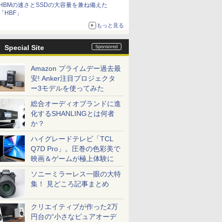
HBMの速さとSSDの大容量を兼ね備えた
「HBF」
もっと見る
Special Site
Amazon プライムデー過去最
安! Anker注目プロジェクタ
ー3モデルを使ってみた
総合オーディオブランドに進
化するSHANLINGとは何者
か？
ハイグレードテレビ「TCL
Q7D Pro」。圧巻の色彩美で
映画＆ゲームが極上体験に
ソニーミラーレス一眼の大特
集！ 見どころ記事まとめ
クリエイティブが作った2万
円台の“小さなピュアオーデ