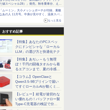
だ値スペシャル28）」発売。秋冬乗車分、えき
ねっと限定
「ムーミン」大小メッシュポーチが付録、素敵
なあの人 11月号。中身が見やすく、温泉スパに
も使える
もっと見る
おすすめ記事
【特集】あなたのPCスペッ
クにドンピシャな「ローカル
LLM」の選び方と快適化テク
【特集】あぢぃ～もう無理
ぽ！千円の闘魂タオルから着
るエアコンまで、夏の冷感グ
ッズ一挙紹介
【コラム】OpenClawと
Qwen3.5-9Bプリインで届い
てすぐローカルAIが動くミニ
PC「SER9 Pro」
【レビュー】給電が途切れな
い優れもの！バッファロー製
Type-C充電器の検証で分か
ったこと