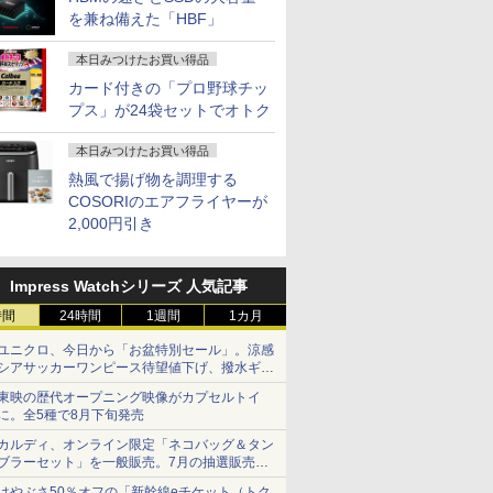
を兼ね備えた「HBF」
本日みつけたお買い得品
カード付きの「プロ野球チッ
プス」が24袋セットでオトク
本日みつけたお買い得品
熱風で揚げ物を調理する
COSORIのエアフライヤーが
2,000円引き
Impress Watchシリーズ 人気記事
時間
24時間
1週間
1カ月
ユニクロ、今日から「お盆特別セール」。涼感
シアサッカーワンピース待望値下げ、撥水ギア
ショーツは1990円に
東映の歴代オープニング映像がカプセルトイ
に。全5種で8月下旬発売
カルディ、オンライン限定「ネコバッグ＆タン
ブラーセット」を一般販売。7月の抽選販売の
当選無効分
はやぶさ50％オフの「新幹線eチケット（トク