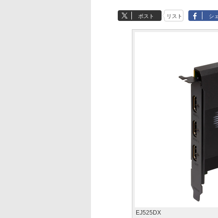
ポスト
リスト
シ
EJ525DX