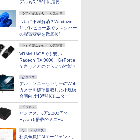
デルも5,280円に割引中
今すぐ読みたい！人気記事
ついに不満解消？Windows
11プレビュー版でタスクバー
の配置変更を徹底検証
今すぐ読みたい！人気記事
VRAM 16GBでも安い
Radeon RX 9000、GeForce
で言うとどのぐらいの性能？
ビジネス
デル、ソニーセンサーのWeb
カメラを標準搭載した小規模
会議向け43型4Kモニター
ビジネス
リンクス、6万2,800円で
Ryzen 5搭載のミニPC
AI
ビジネス
社員全員にAIエージェント、