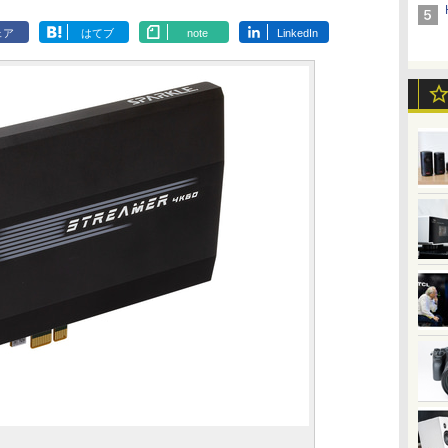
ェア
はてブ
note
LinkedIn