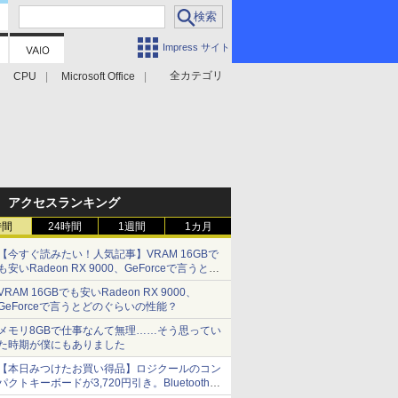
Impress サイト
全カテゴリ
CPU
Microsoft Office
アクセスランキング
時間
24時間
1週間
1カ月
【今すぐ読みたい！人気記事】VRAM 16GBで
も安いRadeon RX 9000、GeForceで言うとど
のぐらいの性能？ - PC Watch
VRAM 16GBでも安いRadeon RX 9000、
GeForceで言うとどのぐらいの性能？
メモリ8GBで仕事なんて無理……そう思ってい
た時期が僕にもありました
【本日みつけたお買い得品】ロジクールのコン
パクトキーボードが3,720円引き。Bluetoothで3
台接続対応