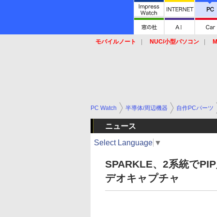
モバイルノート
NUC/小型パソコン
M
SSD
キーボード
マウス
PC Watch
半導体/周辺機器
自作PCパーツ
ニュース
Select Language
▼
SPARKLE、2系統でPI
デオキャプチャ