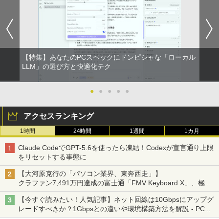
【特集】あなたのPCスペックにドンピシャな「ローカル
LLM」の選び方と快適化テク
●
●
●
●
●
アクセスランキング
1時間
24時間
1週間
1カ月
Claude CodeでGPT-5.6を使ったら凍結！Codexが宣言通り上限
をリセットする事態に
【大河原克行の「パソコン業界、東奔西走」】
クラファン7,491万円達成の富士通「FMV Keyboard X」、極限
の静音化を追求
【今すぐ読みたい！人気記事】ネット回線は10Gbpsにアップグ
レードすべきか？1Gbpsとの違いや環境構築方法を解説 - PC
Watch