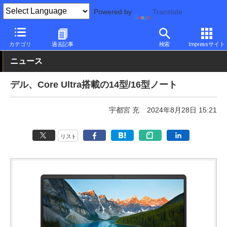
Powered by
Translate
PC Watch
パソコン/タブレット/スマートフォン
ノートパソコン
カテゴリ
過去記事
検索
Impressサイト
ニュース
デル、Core Ultra搭載の14型/16型ノート
宇都宮 充
2024年8月28日 15:21
リスト