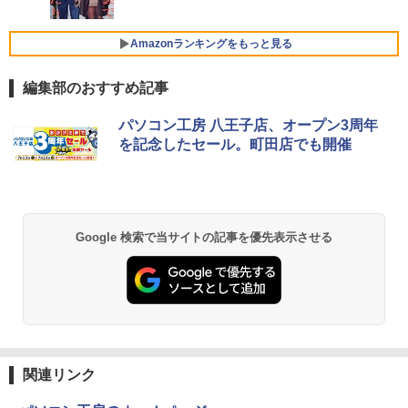
レスイヤホン Bluetooth 5.4 ノイズキャンセ
リング ANC 36時間再生
￥15,980
￥998
Amazonランキングをもっと見る
【楽天1位 10.5/11インチ 小型 軽量】モ
5
￥3,480
バイルモニター 10.5インチ 11インチ フ
ルHD 1080P 100%sRGB 400cd/m? 光沢
編集部のおすすめ記事
超軽量980g ノートパソコンSONY VAIO
IPS パネル 色鮮やか 265g 超軽量 Type-
5
PRO13 インテル第10世代 Core i5 1035
C対応 miniHDMI モニター 持ち運び サブ
G1メモリ8GB 秒速起動SSD最大1TB 14
ディスプレイ ミニPC対応 3年保証 EVICI
パソコン工房 八王子店、オープン3周年
型FHD1920*1080高解像度 カメラ内蔵 ノ
V
を記念したセール。町田店でも開催
ートパソコン Windows11Proオフィス付
き 5GWIFI Bluetooth 最新MicrosoftOff
￥10,999
ice2024可送料無料 中古パソコン軽量
￥25,800
Google 検索で当サイトの記事を優先表示させる
関連リンク