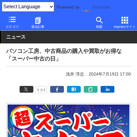
Powered by
Translate
PC Watch
パソコン/タブレット/スマートフォン
ゲーミングパソ
カテゴリ
過去記事
検索
Impressサイト
ニュース
パソコン工房、中古商品の購入や買取がお得な
「スーパー中古の日」
浅井 淳志
2024年7月19日 17:00
リスト