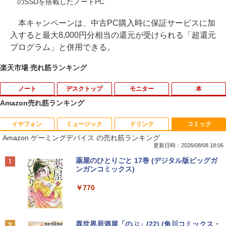
のSSDを搭載したノートPC
本キャンペーンは、中古PC購入時に保証サービスに加
入すると最大8,000円分相当の還元が受けられる「超還元
プログラム」と併用できる。
楽天市場 売れ筋ランキング
ノート
デスクトップ
モニター
本
Amazon売れ筋ランキング
イヤフォン
ミュージック
ドリンク
コミック
【中古】 富士通 LIFEBOOK A A561/D C
【中古良品】【安心保証】Princeton 21.
【3千円以上送料無料】世界の歴史 集英
1
1
1
Amazon ゲーミングデバイス の売れ筋ランキング
eleron B710 1.6GHz Windows7世代のP
5型ワイドカラー液晶ディスプレイ PTF
社版学習まんが 18巻セット／高井啓介
C 均一 BIOS表示可 ジャンクPC 送料無
WDE-22W / PTFBDE-22W ブラック/ ホ
更新日時：2026/08/08 18:06
料 [95213]
ワイト色 スピーカー搭載 プリンストン
￥19,800
Anker Soundcore P40i オフホワイト
BRUCE WAYNE feat. Flo Milli, ATL Jacob
by Amazon 天然水 ラベルレス 500ml ×24本
薬屋のひとりごと 17巻 (デジタル版ビッグガ
[Explicit]
富士山の天然水 バナジウム含有 水 ミネラル
ンガンコミックス)
￥3,500
￥4,050
ウォーター ペットボトル 静岡県産 500ミリリ
￥7,990
ットル (Smart Basic)
￥250
￥770
ちいかわ なんか小さくてかわいいやつ
2
（7） （ワイドKC） [ ナガノ ]
￥1,380
R160-NEC Chromebook Y2 1点 Chrom
□◇〇【目が疲れにくい ブルーライトカ
2
2
eOS 11.6型 CPU Intel Celeron N4020
ット!!】iiyama/イイヤマ フルHD対応21.
￥1,375
Anker Soundcore P31i ブラック
BRUCE WAYNE feat. Flo Milli, ATL Jacob
異世界居酒屋「のぶ」(22) (角川コミックス・