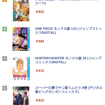
メモリ 4GB LPDDR4 SSD 32GB eMMC
5型 ProLite XUB2292HS-B1 HDMI対応
[Explicit]
エース)
【Amazon.co.jp限定】 い・ろ・は・す 2L P
2021製 WebKカメラ付き 360度回転可
スピーカー内蔵 綺麗な鮮明画像 【中古】
ET ラベルレス ×8本
￥5,990
能 ACアダプタ付き 【中古品整備品】
送料無料
￥250
￥832
￥1,112
￥5,980
￥6,500
施設基準パーフェクトブック 2026年度
3
版 [ 一般社団法人日本施設基準管理士協
会 ]
Anker Soundcore Liberty 5 ミッドナイトブ
On My Road (Stadium ver.)
ONE PIECE モノクロ版 115 (ジャンプコミッ
ラック
クスDIGITAL)
by Amazon 天然水ラベルレス 2L×9本
【★最大100%ポイント】【大特価!訳あ
IO-DATA モニター 21.5インチ MF224ED
￥22,000
3
3
￥250
り!】富士通 LIFEBOOK A576/第6世代 C
B ADSパネル フルHD HDMI スピーカー
￥14,990
￥594
￥1,117
ore i3/メモリ:4GB/SSD:128GB/15.6型液
内蔵 中古ディスプレイ
晶/USB 3.0/VGA/HDMI/DVD/Office/中古
パソコン ノートパソコン Windows11 W
￥6,600
キングダム 80 （ヤングジャンプコミッ
4
indows10
クス） [ 原 泰久 ]
【2026年アップグレード版】AOKIMI ワイヤ
On My Road (Stadium ver.)
HUNTER×HUNTER モノクロ版 39 (ジャンプ
レスイヤホン bluetooth イヤホン V12 小型
コミックスDIGITAL)
by Amazon 炭酸水 ラベルレス 500ml ×24本
￥8,999
￥770
軽量 ブルートゥースHi-Fi 最大36時間再生 ぶ
強炭酸水 ペットボトル 500ミリリットル (Sm
￥250
【楽天1位!1,600円OFFクーポン 8/4 20:
4
るーとゅーす コードレス ENCノイズキャン
art Basic)
￥572
00-8/11 01:59】Xiaomi Monitor A24i 20
セリング 自動ペアリング Type-C充電 マイク
26 ディスプレイ 1080P 23.8インチ 144
付き 防水 タッチ式音量調整 スポーツ/通勤/通
￥1,625
【訳あり特価】【最新Office2024】レッ
Hzリフレッシュレート sRGB99% 1670
4
学/WEB会議(ホワイト)
ツノート SZ5〜SV8 Panasonic 第6〜8
万色 300nits ΔE＜1 低ブルーライト 大
[8月下旬より発送予定][新品]ハナバス 苔
5
世代 Core i5 新品SSD 512GB メモリ16
画面 TÜV認証 目にやさしい 調整可能な
BUGS LIFE
スーパーの裏でヤニ吸うふたり 9巻 (デジタル
石花江のバスケ論 (1-7巻 最新刊) 全巻セ
￥1,964
GB Win11 12.1型FHD Webカメラ 無線L
スタンド VESA
版ビッグガンガンコミックス)
ット [入荷予約]
【Amazon.co.jp限定】 伊藤園 磨かれて、澄
AN 軽量 初期設定済 すぐ使える テレワー
みきった日本の水 2L 8本 ラベルレス [ ケース
￥250
ク FHD 事務 学習 パナソニック 中古 パ
￥12,580
] [ 水 ] [ ペットボトル ] [ 箱買い ] [ ストック
￥810
￥5,544
ソコン PC
Xiaomi シャオミ REDMI Buds 8 Lite ワイヤ
] [ 水分補給 ]