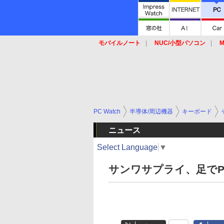
モバイルノート
NUC/小型パソコン
M
SSD
キーボード
マウス
PC Watch
半導体/周辺機器
キーボード
ニュース
Select Language
▼
サンワサプライ、足でP