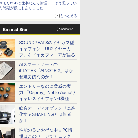
メモリ8GBで仕事なんて無理……そう思ってい
た時期が僕にもありました
もっと見る
Special Site
SOUNDPEATSのイヤカフ型
イヤフォン「UU2イヤーカ
フ」をイヤカフマニアが語る
AIスマートノートの
iFLYTEK「AINOTE 2」はな
ぜ魅力的なのか？
エントリーなのに脅威の実
力!「Osprey」Noble Audioワ
イヤレスイヤフォン4機種を
一気に聴く
総合オーディオブランドに進
化するSHANLINGとは何者
か？
性能の良いお得な中古PC情
報はこのページでチェック！