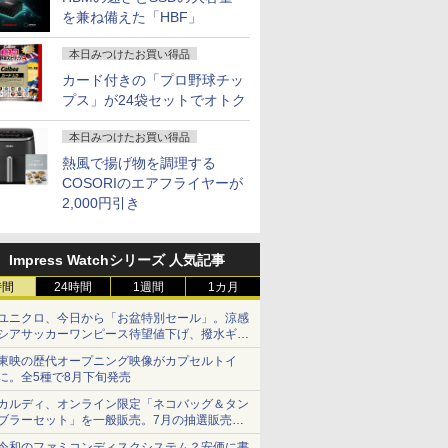
を兼ね備えた「HBF」
本日みつけたお買い得品
カード付きの「プロ野球チッ
プス」が24袋セットでオトク
本日みつけたお買い得品
熱風で揚げ物を調理する
COSORIのエアフライヤーが
2,000円引き
Impress Watchシリーズ 人気記事
時間
24時間
1週間
1カ月
ユニクロ、今日から「お盆特別セール」。涼感
シアサッカーワンピース待望値下げ、撥水ギア
ショーツは1990円に
東映の歴代オープニング映像がカプセルトイ
に。全5種で8月下旬発売
カルディ、オンライン限定「ネコバッグ＆タン
ブラーセット」を一般販売。7月の抽選販売の
当選無効分
令和のファミコンディスクシステム？安価に書