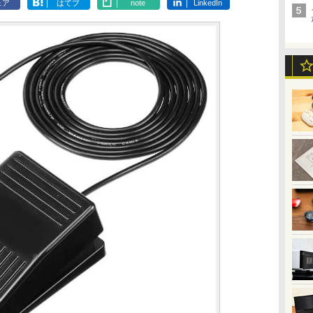
ェア
はてブ
note
LinkedIn