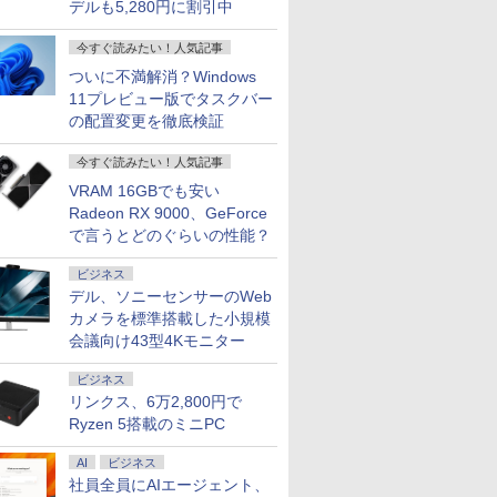
デルも5,280円に割引中
今すぐ読みたい！人気記事
ついに不満解消？Windows
11プレビュー版でタスクバー
の配置変更を徹底検証
今すぐ読みたい！人気記事
VRAM 16GBでも安い
Radeon RX 9000、GeForce
で言うとどのぐらいの性能？
ビジネス
デル、ソニーセンサーのWeb
カメラを標準搭載した小規模
会議向け43型4Kモニター
ビジネス
リンクス、6万2,800円で
Ryzen 5搭載のミニPC
AI
ビジネス
社員全員にAIエージェント、