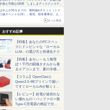
き換え可能なGB用「しましまディスクシステ
ム」
はやぶさ50％オフの「新幹線eチケット（トク
だ値スペシャル28）」発売。秋冬乗車分、えき
ねっと限定
もっと見る
おすすめ記事
【特集】あなたのPCスペッ
クにドンピシャな「ローカル
LLM」の選び方と快適化テク
【特集】あぢぃ～もう無理
ぽ！千円の闘魂タオルから着
るエアコンまで、夏の冷感グ
ッズ一挙紹介
【コラム】OpenClawと
Qwen3.5-9Bプリインで届い
てすぐローカルAIが動くミニ
PC「SER9 Pro」
【レビュー】給電が途切れな
い優れもの！バッファロー製
Type-C充電器の検証で分か
ったこと