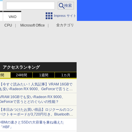
Impress サイト
全カテゴリ
CPU
Microsoft Office
アクセスランキング
時間
24時間
1週間
1カ月
【今すぐ読みたい！人気記事】VRAM 16GBで
も安いRadeon RX 9000、GeForceで言うとど
のぐらいの性能？ - PC Watch
VRAM 16GBでも安いRadeon RX 9000、
GeForceで言うとどのぐらいの性能？
【本日みつけたお買い得品】ロジクールのコン
パクトキーボードが3,720円引き。Bluetoothで3
台接続対応
HBMの速さとSSDの大容量を兼ね備えた
「HBF」