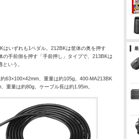
213BKはいずれも1ペダル。212BKは筐体の奥を押す
最
筐体の手前側を押す「手前押し」タイプで、213BKは
適という。
63×100×42mm、重量は約105g。400-MA213BK
mm、重量は約80g。ケーブル長は約1.95m。