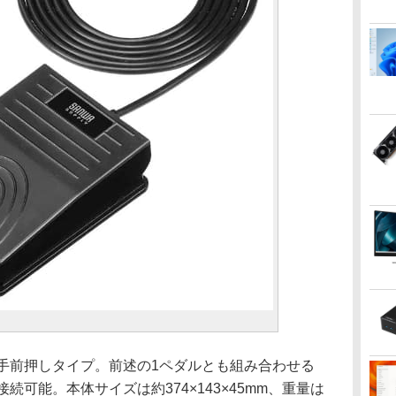
で、手前押しタイプ。前述の1ペダルとも組み合わせる
続可能。本体サイズは約374×143×45mm、重量は