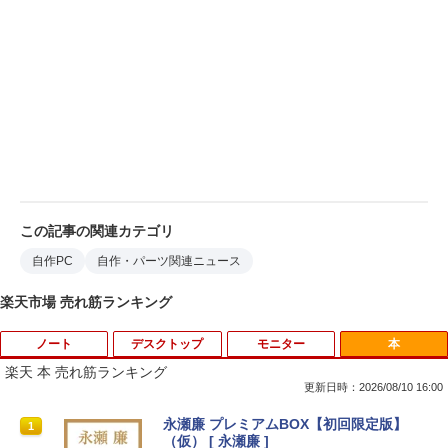
この記事の関連カテゴリ
自作PC
自作・パーツ関連ニュース
楽天市場 売れ筋ランキング
ノート
デスクトップ
モニター
本
楽天 本 売れ筋ランキング
更新日時：2026/08/10 16:00
【新品】Windows11 ノートパソコン off
【訳あり品】中古パソコン | NEC | Mate
【BenQ公式店】BenQ ベンキュー GW2
永瀬廉 プレミアムBOX【初回限定版】
1
1
1
1
ice付き 15.6インチワイド液晶 フルHD I
MKM30B-4 | Windows11 | デスクトップ
491 23.8インチ アイケアモニター Full H
（仮） [ 永瀬廉 ]