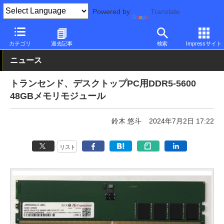
Powered by
Translate
PC Watch
半導体/周辺機器
自作PCパーツ
その他
カテゴリ
過去記事
検索
Impressサイト
ニュース
トランセンド、デスクトップPC用DDR5-5600
48GBメモリモジュール
鈴木 悠斗
2024年7月2日 17:22
リスト