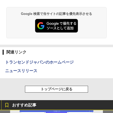
￥1,380
Anker Soundcore P31i ブラック
BRUCE WAYNE feat. Flo Milli, ATL Jacob
ONE PIECE モノクロ版 115 (ジャンプコミッ
Google 検索で当サイトの記事を優先表示させる
[Explicit]
クスDIGITAL)
【Amazon.co.jp限定】 い・ろ・は・す 2L P
ET ラベルレス ×8本
￥5,990
￥250
￥594
￥1,112
Anker Soundcore Liberty 5 ミッドナイトブ
On My Road (Stadium ver.)
異世界居酒屋「のぶ」(22) (角川コミックス・
ラック
エース)
by Amazon 天然水ラベルレス 2L×9本
関連リンク
￥250
￥14,990
￥832
￥1,117
トランセンドジャパンのホームページ
ニュースリリース
【2026年アップグレード版】AOKIMI ワイヤ
見知らぬ糸
HUNTER×HUNTER モノクロ版 39 (ジャンプ
レスイヤホン bluetooth イヤホン V12 小型
コミックスDIGITAL)
【Amazon.co.jp限定】 伊藤園 磨かれて、澄
軽量 ブルートゥースHi-Fi 最大36時間再生 ぶ
みきった日本の水 2L 8本 ラベルレス [ ケース
￥250
トップページに戻る
るーとゅーす コードレス ENCノイズキャン
] [ 水 ] [ ペットボトル ] [ 箱買い ] [ ストック
￥572
セリング 自動ペアリング Type-C充電 マイク
] [ 水分補給 ]
付き 防水 タッチ式音量調整 スポーツ/通勤/通
学/WEB会議(ホワイト)
￥998
おすすめ記事
On My Road (Stadium ver.)
スーパーの裏でヤニ吸うふたり 9巻 (デジタル
￥1,964
版ビッグガンガンコミックス)