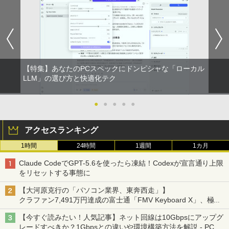
by Amazon 炭酸水 ラベルレス 500ml ×24本
￥250
強炭酸水 ペットボトル 500ミリリットル (Sm
￥810
Xiaomi シャオミ REDMI Buds 8 Lite ワイヤ
art Basic)
レスイヤホン Bluetooth 5.4 ノイズキャンセ
リング ANC 36時間再生
￥1,625
￥3,480
【特集】あなたのPCスペックにドンピシャな「ローカル
LLM」の選び方と快適化テク
●
●
●
●
●
アクセスランキング
1時間
24時間
1週間
1カ月
Claude CodeでGPT-5.6を使ったら凍結！Codexが宣言通り上限
をリセットする事態に
【大河原克行の「パソコン業界、東奔西走」】
クラファン7,491万円達成の富士通「FMV Keyboard X」、極限
の静音化を追求
【今すぐ読みたい！人気記事】ネット回線は10Gbpsにアップグ
レードすべきか？1Gbpsとの違いや環境構築方法を解説 - PC