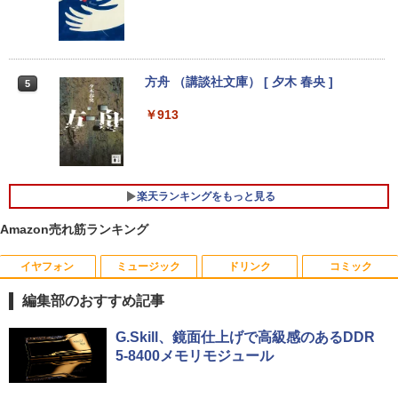
インチ｜Webカメラ搭載｜ノートパソコ
ン｜中古パソコン｜パソコン｜中古ノー
￥19,800
トPC
レノボジャパン Lenovo L24-4C モニ
4
ター ［23.8型 / フルHD(1920×1080) / ワ
￥45,800
イド / 144Hz］ クラウドグレー 67DDK
方舟 （講談社文庫） [ 夕木 春央 ]
中古パソコン | Lenovo | ThinkCentre M
AC6JP
5
4
720s Small | Windows11 | デスクトップ
| 一年保証 | 第8世代 | Core i5 8400 2.8
￥913
￥15,180
【期間限定！エントリーで最大10倍】【
(〜最大4.0)GHz | MEM:8GB | SSD:512G
4
2025年 年間出荷数 No.2 ノートPC 2026
B(新品) | DVDマルチ | Win11Pro64bit
年 爆進中！】整備済み ノートパソコン 1
3.3型 Windows11 Core i5 大容量 SSD 5
￥22,980
Yoothi 互換品 14.0インチ Lenovo Yoga
5
12GB 16GB メモリ Wi-Fi 無線LAN Web
7-14ITL5 82BH 対応 FullHD 1920x1080
楽天ランキングをもっと見る
カメラ HP 最高峰 EliteBook 830 G5 中
IPS LED LCD ディスプレイ タッチスク
古パソコン 安心サポート 初期設定済み
リーン タッチ機能付き液晶パネル 修理交
Amazon売れ筋ランキング
ミニPC Dell HP Lenovo 高速CPU 第8世
換用液晶タッチパネル ベゼル付き
5
￥51,800
代 Corei3/i5-8500T メモリ最大16GB SS
イヤフォン
ミュージック
ドリンク
コミック
D1TB 二画面デュアル アウトレット オフ
￥15,500
ィス付き 最新MSOffice2024可 Win11Pr
編集部のおすすめ記事
o 中古パソコンデスクトップパソコン ミ
フルHD 14.0型 DELL Latitude 7410 Cor
ニPC デル 中古パソコンデスクトップPC
5
Anker Soundcore P40i オフホワイト
BRUCE WAYNE feat. Flo Milli, ATL Jacob
by Amazon 天然水 ラベルレス 500ml ×24本
薬屋のひとりごと 17巻 (デジタル版ビッグガ
e i7 10610U メモリ16G M.2SSD256G W
G.Skill、鏡面仕上げで高級感のあるDDR
[Explicit]
富士山の天然水 バナジウム含有 水 ミネラル
ンガンコミックス)
i-Fi6 Webカメラ USBType-C Windows
￥18,888
5-8400メモリモジュール
ウォーター ペットボトル 静岡県産 500ミリリ
11【中古】
￥7,990
ットル (Smart Basic)
￥250
￥770
￥49,800