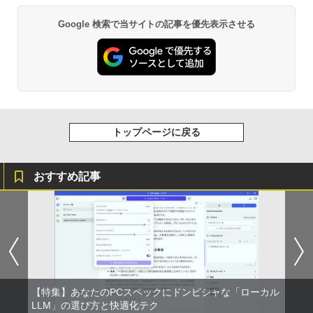
BRUCE WAYNE feat. Flo Milli, ATL Jacob
by Amazon 天然水 ラベルレス 500ml ×24本
異世界居酒屋「のぶ」(22) (角川コミックス・
Google 検索で当サイトの記事を優先表示させる
[Explicit]
富士山の天然水 バナジウム含有 水 ミネラル
エース)
ウォーター ペットボトル 静岡県産 500ミリリ
ットル (Smart Basic)
￥250
￥832
￥1,380
On My Road (Stadium ver.)
ONE PIECE モノクロ版 115 (ジャンプコミッ
クスDIGITAL)
by Amazon 天然水ラベルレス 2L×9本
トップページに戻る
￥250
￥594
￥1,117
おすすめ記事
On My Road (Stadium ver.)
HUNTER×HUNTER モノクロ版 39 (ジャンプ
コミックスDIGITAL)
by Amazon 炭酸水 ラベルレス 500ml ×24本
強炭酸水 ペットボトル 500ミリリットル (Sm
￥250
art Basic)
￥572
￥1,625
BUGS LIFE
スーパーの裏でヤニ吸うふたり 9巻 (デジタル
【特集】あなたのPCスペックにドンピシャな「ローカル
版ビッグガンガンコミックス)
コカ・コーラ やかんの麦茶 from 爽健美茶 ラ
LLM」の選び方と快適化テク
ベルレス 650mlPET×24本
￥250