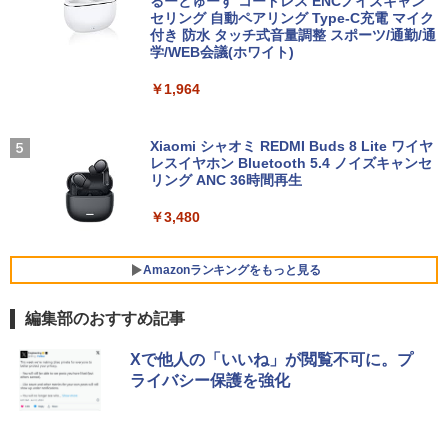
るーとゅーす コードレス ENCノイズキャン
石沢庸介 ]
セリング 自動ペアリング Type-C充電 マイク
付き 防水 タッチ式音量調整 スポーツ/通勤/通
￥825
学/WEB会議(ホワイト)
￥1,964
タッチペンで音が聞ける！はじめてずか
5
ん1000 英語つき [ 小学館 ]
Xiaomi シャオミ REDMI Buds 8 Lite ワイヤ
レスイヤホン Bluetooth 5.4 ノイズキャンセ
￥5,478
リング ANC 36時間再生
￥3,480
Amazonランキングをもっと見る
編集部のおすすめ記事
BRUCE WAYNE feat. Flo Milli, ATL Jacob
【Amazon.co.jp限定】 い・ろ・は・す 2L P
薬屋のひとりごと 17巻 (デジタル版ビッグガ
Xで他人の「いいね」が閲覧不可に。プ
[Explicit]
ET ラベルレス ×8本
ンガンコミックス)
ライバシー保護を強化
￥250
￥1,112
￥770