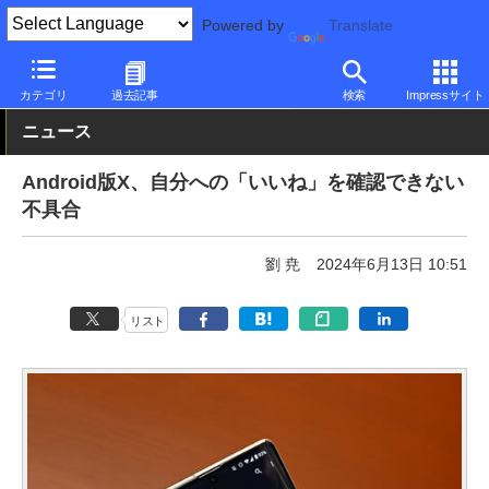
Powered by
Translate
PC Watch
市場
サービス
その他
カテゴリ
過去記事
検索
Impressサイト
ニュース
Android版X、自分への「いいね」を確認できない
不具合
劉 尭
2024年6月13日 10:51
リスト