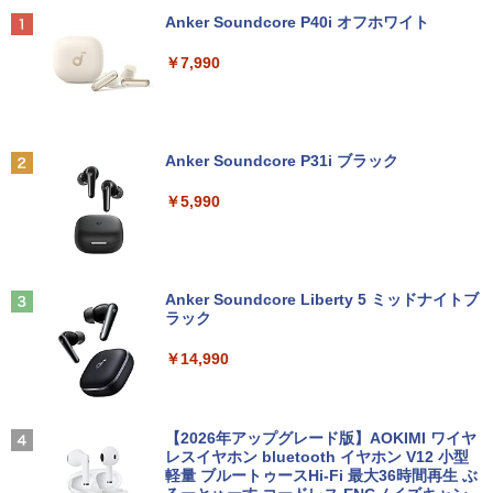
￥792
Anker Soundcore P40i オフホワイト
￥7,990
信じていた仲間達にダンジョン奥地で殺
2
されかけたがギフト『無限ガチャ』でレ
ベル9999の仲間達を手に入れて元パーテ
Anker Soundcore P31i ブラック
ィーメンバーと世界に復讐＆『ざま
ぁ！』します！【電子書籍】
￥5,990
￥792
Anker Soundcore Liberty 5 ミッドナイトブ
バムとケロのデイブック Bam and Ker
3
ラック
o Day Book [ 島田ゆか ]
￥14,990
￥4,950
【2026年アップグレード版】AOKIMI ワイヤ
レスイヤホン bluetooth イヤホン V12 小型
転生したら第七王子だったので、気まま
4
軽量 ブルートゥースHi-Fi 最大36時間再生 ぶ
に魔術を極めます（24） 【電子書籍】[