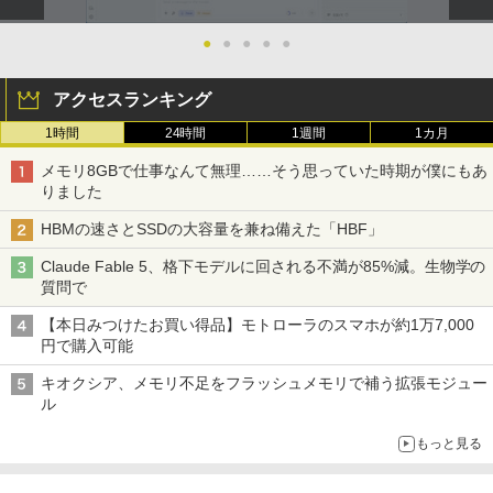
￥810
￥2,009
●
●
●
●
●
アクセスランキング
1時間
24時間
1週間
1カ月
メモリ8GBで仕事なんて無理……そう思っていた時期が僕にもあ
りました
HBMの速さとSSDの大容量を兼ね備えた「HBF」
Claude Fable 5、格下モデルに回される不満が85%減。生物学の
質問で
【本日みつけたお買い得品】モトローラのスマホが約1万7,000
円で購入可能
キオクシア、メモリ不足をフラッシュメモリで補う拡張モジュー
ル
もっと見る