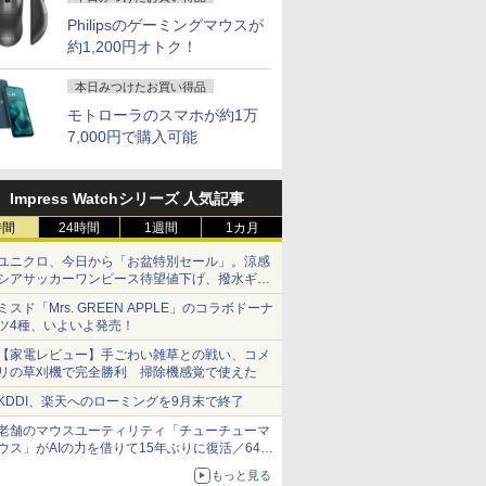
Philipsのゲーミングマウスが
約1,200円オトク！
本日みつけたお買い得品
モトローラのスマホが約1万
7,000円で購入可能
Impress Watchシリーズ 人気記事
時間
24時間
1週間
1カ月
ユニクロ、今日から「お盆特別セール」。涼感
シアサッカーワンピース待望値下げ、撥水ギア
ショーツは1990円に
ミスド「Mrs. GREEN APPLE」のコラボドーナ
ツ4種、いよいよ発売！
【家電レビュー】手ごわい雑草との戦い、コメ
リの草刈機で完全勝利 掃除機感覚で使えた
KDDI、楽天へのローミングを9月末で終了
老舗のマウスユーティリティ「チューチューマ
ウス」がAIの力を借りて15年ぶりに復活／64bit
化、Windows 10/11、「Chrome」も走り回
もっと見る
る。復活記念で2026年末まで500円