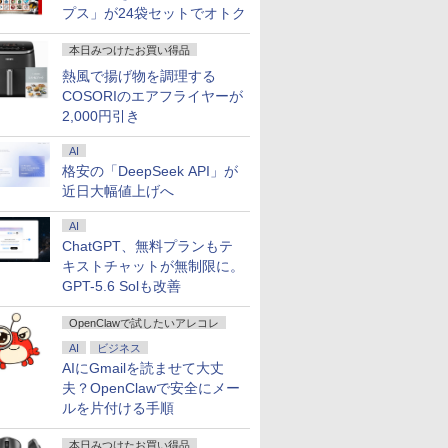
プス」が24袋セットでオトク
本日みつけたお買い得品
熱風で揚げ物を調理する
COSORIのエアフライヤーが
2,000円引き
AI
格安の「DeepSeek API」が
近日大幅値上げへ
AI
ChatGPT、無料プランもテ
キストチャットが無制限に。
GPT-5.6 Solも改善
OpenClawで試したいアレコレ
AI
ビジネス
AIにGmailを読ませて大丈
夫？OpenClawで安全にメー
ルを片付ける手順
本日みつけたお買い得品