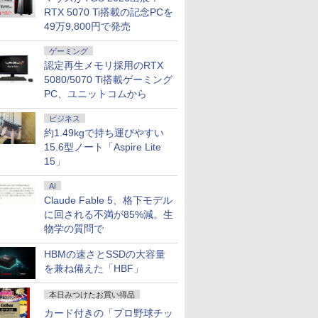
RTX 5070 Ti搭載の記念PCを
49万9,800円で発売
ゲーミング
認定再生メモリ採用のRTX
5080/5070 Ti搭載ゲーミング
PC、ユニットコムから
ビジネス
約1.49kgで持ち運びやすい
15.6型ノート「Aspire Lite
15」
AI
Claude Fable 5、格下モデル
に回される不満が85%減。生
物学の質問で
HBMの速さとSSDの大容量
を兼ね備えた「HBF」
本日みつけたお買い得品
カード付きの「プロ野球チッ