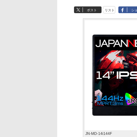
ポスト
リスト
シ
JN-MD-14i144F