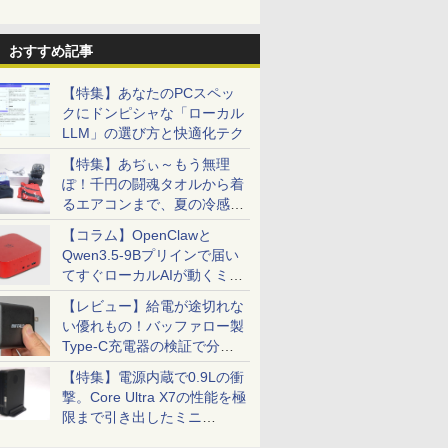
おすすめ記事
【特集】あなたのPCスペッ
クにドンピシャな「ローカル
LLM」の選び方と快適化テク
【特集】あぢぃ～もう無理
ぽ！千円の闘魂タオルから着
るエアコンまで、夏の冷感グ
ッズ一挙紹介
【コラム】OpenClawと
Qwen3.5-9Bプリインで届い
てすぐローカルAIが動くミニ
PC「SER9 Pro」
【レビュー】給電が途切れな
い優れもの！バッファロー製
Type-C充電器の検証で分か
ったこと
【特集】電源内蔵で0.9Lの衝
撃。Core Ultra X7の性能を極
限まで引き出したミニ
PC「GPD BOX」