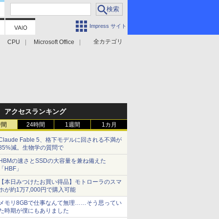
Impress サイト
全カテゴリ
CPU
Microsoft Office
アクセスランキング
時間
24時間
1週間
1カ月
Claude Fable 5、格下モデルに回される不満が
85%減。生物学の質問で
HBMの速さとSSDの大容量を兼ね備えた
「HBF」
【本日みつけたお買い得品】モトローラのスマ
ホが約1万7,000円で購入可能
メモリ8GBで仕事なんて無理……そう思ってい
た時期が僕にもありました