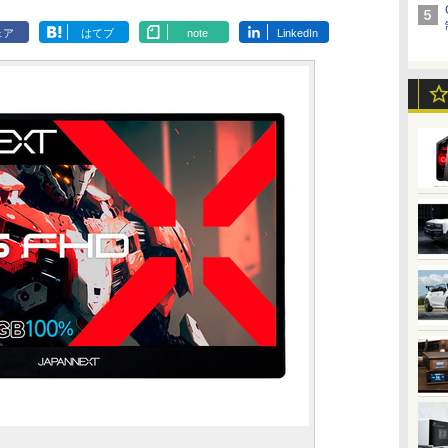
ェア
はてブ
note
LinkedIn