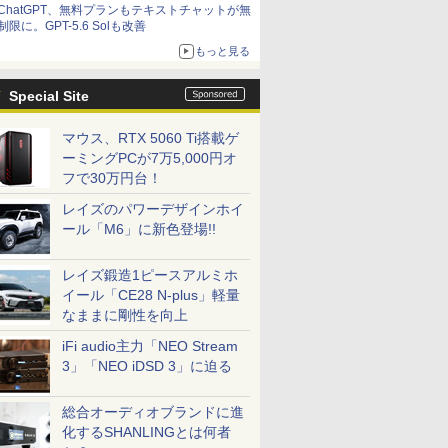
ChatGPT、無料プランもテキストチャットが無
制限に。GPT-5.6 Solも改善
もっと見る
Special Site
マウス、RTX 5060 Ti搭載ゲ
ーミングPCが7万5,000円オ
フで30万円台！
レイズのパワーデザインホイ
ール「M6」に新色登場!!
レイズ鍛造1ピースアルミホ
イール「CE28 N-plus」軽量
なままに剛性を向上
iFi audio主力「NEO Stream
3」「NEO iDSD 3」に迫る
総合オーディオブランドに進
化するSHANLINGとは何者