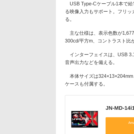
USB Type-Cケーブル1本で
る映像入力もサポート。フリッ
る。
主な仕様は、表示色数が1,677万
300cd/平方m、コントラスト比が
インターフェイスは、USB 3.1 Ty
音声出力などを備える。
本体サイズは324×13×204
ケースも付属する。
JN-MD-14i
Am