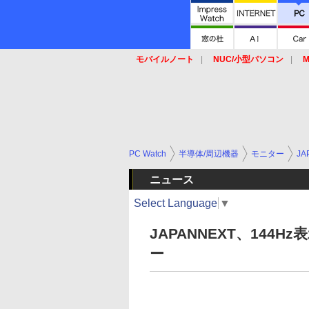
モバイルノート
NUC/小型パソコン
M
SSD
キーボード
マウス
PC Watch
半導体/周辺機器
モニター
JA
ニュース
Select Language
▼
JAPANNEXT、144
ー