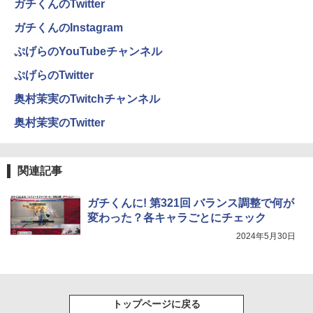
るーとゅーす コードレス ENCノイズキャン
art Basic)
￥810
ガチくんのTwitter
セリング 自動ペアリング Type-C充電 マイク
モバイルモニター 15.6インチ InnoView
4
付き 防水 タッチ式音量調整 スポーツ/通勤/通
ガチくんのInstagram
￥1,625
モバイルディスプレイ 自立型 1920*1080
学/WEB会議(ホワイト)
FHD ポータブルモニター IPS液晶パネル
幽冥の岸 十二国記 （新潮文庫） [ 小野
5
ぷげらのYouTubeチャンネル
薄型 軽量 持ち運び 壁掛けに対応 Switc
BUGS LIFE
ONE PIECE モノクロ版 115 (ジャンプコミッ
不由美 ]
￥1,964
h/PS3/PS4/PS5/Xbox One/PC/スマホ/U
クスDIGITAL)
コカ・コーラ やかんの麦茶 from 爽健美茶 ラ
ぷげらのTwitter
SBType-C/標準HDMI対応【選べる種
ベルレス 650mlPET×24本
￥250
￥825
類】タッチ/ケース付き/4Kタイプ
￥594
奥村茉実のTwitchチャンネル
Xiaomi シャオミ REDMI Buds 8 Lite ワイヤ
￥1,653
レスイヤホン Bluetooth 5.4 ノイズキャンセ
￥8,980
奥村茉実のTwitter
リング ANC 36時間再生
￥2,980
【楽天1位！保護レザーケース付き】【タ
5
関連記事
ッチ選択】 モバイルモニター 15.6インチ
ノングレア 非光沢 1080PフルHD コスパ
高画質 デュアルモニター サブモニター
ガチくんに! 第321回 バランス調整で何が
ポータブルモニター ゲーミングモニター
変わった？各キャラごとにチェック
リモートワーク IPS Tpye-C/mini HDMI
pc ミニPC iPhone対応
2024年5月30日
￥9,999
トップページに戻る