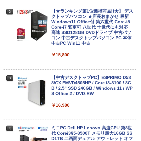
中古パソコン | Lenovo | ThinkPad L57
2
0 | Windows11 | ノートPC | 一年保証 |
第7世代 | Core i5 7200U 2.5(～最大3.1)
【★ランキング第1位獲得商品!!★】 デス
2
GHz | MEM:8GB | HDD:500GB | DVDマ
クトップパソコン ★店長おまかせ 最新
ルチ | 無線LAN:あり | テンキー | Win11P
Windows11 Office付 第六世代 Core-i5
ro64Bit | ACアダプター付属
Core-i7 変更可 八世代 十世代にも対応
高速 SSD128GB DVDドライブ 中古パソ
コン 中古デスクトップパソコン PC 本体
￥9,980
中古PC Win11 中古
￥15,800
中古ノートパソコン 富士通 LIFEBOOK
3
U938 第7世代 Core i5 Windows11 Pro
Office 2024付き メモリ8GB SSD256G
B/1TB選択可 13.3型 軽量 モバイル ビジ
【中古デスクトップPC】ESPRIMO D58
3
ネス 在宅勤務 学生向け
8/CX FMVD4505HP / Core i3-8100 / 8G
B / 2.5" SSD 240GB / Windows 11 / WP
S Office 2 / DVD-RW
￥12,980
￥16,980
8月5日限定10倍＆抽選10000P！｜2021
4
年モデル！高性能ノートパソコン Windo
ws11 富士通 LIFEBOOK A5511 第11世
ミニPC Dell HP Lenovo 高速CPU 第8世
4
代Celeron 6305U最大メモリ32GB 秒速
代 Corei3/i5-8500T メモリ最大16GB SS
起動新品SSD2TB テンキー内蔵 15.6型大
D1TB 二画面デュアル アウトレット オフ