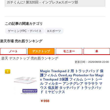
ガチくんに! 第320回 - インプレスeスポーツ部
この記事の関連カテゴリ
ゲーミングPC・デバイス
eスポーツ
楽天市場 売れ筋ランキング
ノート
デスクトップ
モニター
本
楽天 デスクトップ 売れ筋ランキング
更新日時：2026/08/06 22:00
【中古】第4世代 Core i3搭載ノートパソ
Magic Trackpad 2 用 トラックパッド 保
1
1
コン 500GB 4GBメモリ DVDマルチドラ
護フィルム OverLay Protector for Magi
イブ 15.6インチ Wi-Fi 【Windows10】
c Trackpad 2保護 フィルム シート シー
MS 365 Office Web 注目PC [105]
ル フィルター アンチグレア サラサラ マ
ウス 低反射 タッチパッド トラックパッ
ド ミヤビックス
￥8,800
￥998