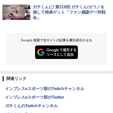
ーブル付き サブモニターにおすすめ 動作
￥26,400
Anker Soundcore P40i オフホワイト
BRUCE WAYNE feat. Flo Milli, ATL Jacob
【Amazon.co.jp限定】 い・ろ・は・す 2L P
薬屋のひとりごと 17巻 (デジタル版ビッグガ
確認済み 30日保証 送料無料
ガチくんに! 第319回 ガチくん/カワノを
[Explicit]
ET ラベルレス ×8本
ンガンコミックス)
倒して特典ゲット「ファン感謝デー対戦
￥5,990
￥3,300
会」
￥250
￥1,001
￥770
ヒロシマ 消えたかぞく （ポプラ社の絵
2
本 67） [ 指田 和 ]
PHILIPS/フィリップス 241V8/11 / 23.8型
2
￥1,815
Anker Soundcore P31i ブラック
BRUCE WAYNE feat. Flo Milli, ATL Jacob
by Amazon 天然水 ラベルレス 500ml ×24本
異世界居酒屋「のぶ」(22) (角川コミックス・
ワイド 液晶ディスプレイ FullHD/HDMI
Google 検索で当サイトの記事を優先表示させる
[Explicit]
富士山の天然水 バナジウム含有 水 ミネラル
エース)
ケーブル標準添付【中古/送料無料】※沖
ウォーター ペットボトル 静岡県産 500ミリリ
￥4,990
縄、離島を除く
ットル (Smart Basic)
￥250
￥832
￥5,500
情報社会と情報技術 （身近なモノやサー
￥1,380
3
ビスから学ぶ「情報」教室1） [ 土屋 誠
司 ]
Anker Soundcore Liberty 5 ミッドナイトブ
On My Road (Stadium ver.)
HUNTER×HUNTER モノクロ版 39 (ジャンプ
ラック
コミックスDIGITAL)
by Amazon 天然水ラベルレス 2L×9本
PHILIPS 241V8 LED液晶モニター 23.8
3
￥2,750
￥250
関連リンク
インチワイド ブラック 1920×1080 （フ
￥14,990
￥572
￥1,117
ルHD）16:9 IPSパネル 非光沢 ノングレ
ア 液晶ディスプレイ HDMI VGA VESA準
インプレスeスポーツ部のTwitchチャンネル
拠 PS4 switch 対応 スイッチ 【中古】
STAR WARS マンダロリアンとグローグ
4
インプレスeスポーツ部のTwitter
ー [ ジェフリー・ブラウン ]
【2026年アップグレード版】AOKIMI ワイヤ
On My Road (Stadium ver.)
スーパーの裏でヤニ吸うふたり 9巻 (デジタル
￥6,500
レスイヤホン bluetooth イヤホン V12 小型
版ビッグガンガンコミックス)
by Amazon 炭酸水 ラベルレス 500ml ×24本
ガチくんのTwitchチャンネル
￥1,870
軽量 ブルートゥースHi-Fi 最大36時間再生 ぶ
強炭酸水 ペットボトル 500ミリリットル (Sm
￥250