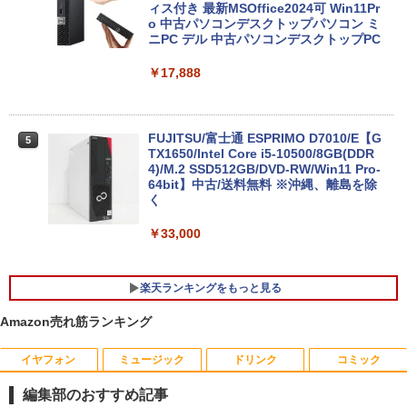
画面 ノートパソコン中古 オフィス付き
ィス付き 最新MSOffice2024可 Win11Pr
Microsoftoffice2024可 送料無料 WIFI
o 中古パソコンデスクトップパソコン ミ
ニPC デル 中古パソコンデスクトップPC
￥15,120
￥17,888
マイクロソフト 法人向け Surface Pro 1
5
2 インチ キーボード ストーン グレー EP
FUJITSU/富士通 ESPRIMO D7010/E【G
5
2-32891
TX1650/Intel Core i5-10500/8GB(DDR
4)/M.2 SSD512GB/DVD-RW/Win11 Pro-
64bit】中古/送料無料 ※沖縄、離島を除
￥25,278
く
￥33,000
楽天ランキングをもっと見る
Amazon売れ筋ランキング
イヤフォン
ミュージック
ドリンク
コミック
【マラソンセール期間中ポイント5倍】中
[新品]はじめての世界名作えほん えほん
1
1
古モニター 19インチ スクエア 液晶ディ
のおうち(1～40巻)
編集部のおすすめ記事
スプレイ VGA / DVI端子 店長おまかせ ケ