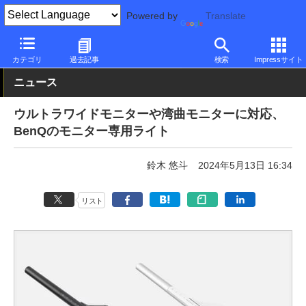
Powered by
Translate
PC Watch
半導体/周辺機器
その他
カテゴリ
過去記事
検索
Impressサイト
ニュース
ウルトラワイドモニターや湾曲モニターに対応、
BenQのモニター専用ライト
鈴木 悠斗
2024年5月13日 16:34
リスト