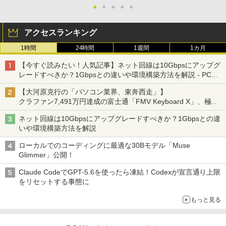
●
●
●
●
●
アクセスランキング
1時間
24時間
1週間
1カ月
【今すぐ読みたい！人気記事】ネット回線は10Gbpsにアップグ
レードすべきか？1Gbpsとの違いや環境構築方法を解説 - PC
Watch
【大河原克行の「パソコン業界、東奔西走」】
クラファン7,491万円達成の富士通「FMV Keyboard X」、極限
の静音化を追求
ネット回線は10Gbpsにアップグレードすべきか？1Gbpsとの違
いや環境構築方法を解説
ローカルでのコーディングに最適な30Bモデル「Muse
Glimmer」公開！
Claude CodeでGPT-5.6を使ったら凍結！Codexが宣言通り上限
をリセットする事態に
もっと見る