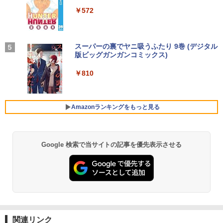
軽量 ブルートゥースHi-Fi 最大36時間再生 ぶ
強炭酸水 ペットボトル 500ミリリットル (Sm
￥250
ス） [ 和山 やま ]
3 ノートパソコン 中古 PC パソコン 中古
ト購入可能 単品 NEC デスクトップ PC
A/3年保証)
るーとゅーす コードレス ENCノイズキャン
art Basic)
￥572
ノートPC 中古ノート 最大SSD512GB
パソコン 中古 おすすめ デスクトップパ
セリング 自動ペアリング Type-C充電 マイク
￥11,000
ソコン マイクロソフトオフィス 2019 PC
付き 防水 タッチ式音量調整 スポーツ/通勤/通
￥9,980
￥1,625
学/WEB会議(ホワイト)
￥24,800
￥29,800
BUGS LIFE
スーパーの裏でヤニ吸うふたり 9巻 (デジタル
￥1,964
版ビッグガンガンコミックス)
コカ・コーラ やかんの麦茶 from 爽健美茶 ラ
施設基準パーフェクトブック 2026年度
5
【公式限定2年保証】モニター 21.5イン
ベルレス 650mlPET×24本
4
￥250
版 [ 一般社団法人日本施設基準管理士協
2026新生活 13インチ超軽量 重さ約900g
チ フルhd 高画質 100Hz VA ノングレア
4
￥810
会 ]
ノートパソコン HP Dynabook 富士通 第
【中古】 HP Pavilion All-in-One 24-xa0
非光沢 スピーカー内蔵 3年保証 ディスプ
Xiaomi シャオミ REDMI Buds 8 Lite ワイヤ
4
￥2,009
10世代Core i5/i7 アウトレット 最大メモ
150jp 4YR08AA#ABJ SSD＆HDD搭載 C
レイ パソコンモニター PCモニター フル
レスイヤホン Bluetooth 5.4 ノイズキャンセ
￥22,000
リ16GB SSD1TB 薄型軽量 13.3インチ O
ore i5 8400T Windows11 Home 液晶一
ハイビジョン 21インチ 液晶モニター ア
リング ANC 36時間再生
ffice付き 最新MicrosoftOffice2024可 W
体型 保証付 [96185]
イリスオーヤマ DT-JF * 安心延長保証対
Amazonランキングをもっと見る
indows11ノートパソコン 中古パソコン
象
￥2,980
WIFI Bluetooth 中古PC
￥39,640
￥9,999
￥25,600
Google 検索で当サイトの記事を優先表示させる
【★20％クーポン】MINISFORUM AI M1
5
Pro ミニPC、インテル Core Ultra 5 125
グリーンハウス 7型ワイド液晶 電子POP
5
本日10倍！高性能第10世代Core i7-1061
H / Ultra 9 285H、32GB+512GB/1TB 、
取付金具付き ホワイト GH-EP7F-WH [G
5
0Uノートパソコン 中古 Dynabook G83
64GB+2TB / ベアボーンキット、 2.5G/
HEP7FWH]
超軽量約779g メモリ最大16GB 新品SSD
Wi-Fi 7/Bluetooth 5.4、HDMI 2.1/DP 1.
1TB 13.3インチ HDMI搭載 WEBカメラ5
4/USB4×2、4画面出力、Copilot対応AI
￥10,970
GWIFI Bluetooth内蔵 中古パソコン Mic
PC
rosoftOffice2024可 Windows11 送料無
関連リンク