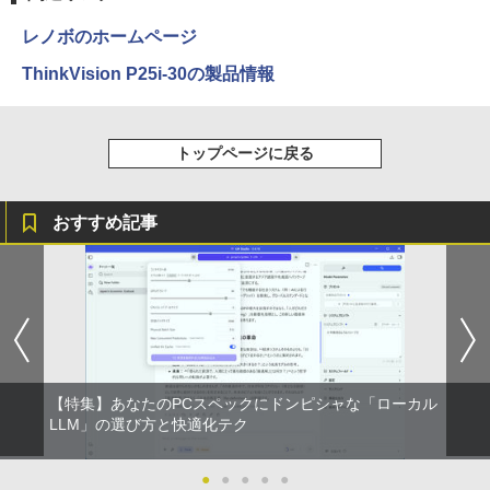
料 持ち運び便利
￥75,999
レノボのホームページ
￥27,600
ThinkVision P25i-30の製品情報
トップページに戻る
おすすめ記事
【特集】あなたのPCスペックにドンピシャな「ローカル
LLM」の選び方と快適化テク
●
●
●
●
●