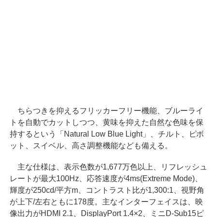
ちらつきを抑えるフリッカーフリー機能、ブルーライ
トを自動でカットしつつ、黄味を抑えた自然な色味を保
持するという「Natural Low Blue Light」、チルト、ピボ
ット、スイベル、高さ調整機能なども備える。
主な仕様は、表示色数が1,677万色以上、リフレッシュ
レートが最大100Hz、応答速度が4ms(Extreme Mode)、
輝度が250cd/平方m、コントラスト比が1,300:1、視野角
が上下/左右ともに178度。主なインターフェイスは、映
像出力がHDMI 2.1、DisplayPort 1.4×2、ミニD-Sub15ピ