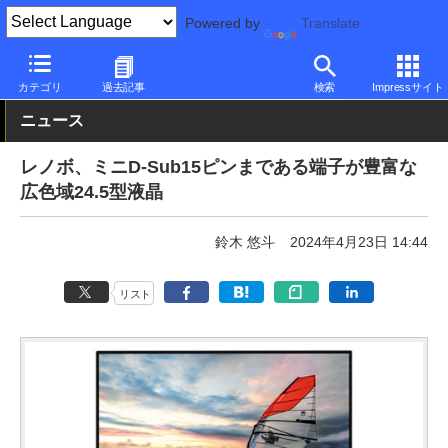
Powered by
Translate
PC Watch
半導体/周辺機器
モニター
その他
カテゴリ
過去記事
検索
Impressサイト
ニュース
レノボ、ミニD-Sub15ピンまである端子が豊富な
広色域24.5型液晶
鈴木 悠斗
2024年4月23日 14:44
リスト