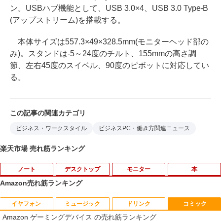
ン。USBハブ機能として、USB 3.0×4、USB 3.0 Type-B
(アップストリーム)を搭載する。
本体サイズは557.3×49×328.5mm(モニターヘッド部の
み)。スタンドは-5～24度のチルト、155mmの高さ調
節、左右45度のスイベル、90度のピボットに対応してい
る。
この記事の関連カテゴリ
ビジネス・ワークスタイル
ビジネスPC・働き方関連ニュース
楽天市場 売れ筋ランキング
ノート
デスクトップ
モニター
本
Amazon売れ筋ランキング
イヤフォン
ミュージック
ドリンク
コミック
中古ノートパソコンDell Latitude 5320
中古パソコン HP Z230 SFF Workstatio
Yoothi 互換品 液晶 15.6インチ NV156F
獣医腫瘍学テキスト 第2版[本/雑誌] / 日
1
1
1
1
Amazon ゲーミングデバイス の売れ筋ランキング
2-in-1 5320-con 【中古】 Dell Latitude
n CPU Intel Xeon E3-1231v3-3.40Ghz
HM-N41 NV156FHM-N42 NV156FHM-N
本獣医がん学会/著 日本獣医がん学会獣医