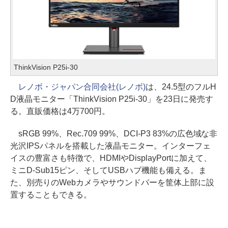
ThinkVision P25i-30
レノボ・ジャパン合同会社(レノボ)
は、24.5型のフルH
D液晶モニター「ThinkVision P25i-30」を23日に発売す
る。直販価格は4万700円。
sRGB 99%、Rec.709 99%、DCI-P3 83%の広色域な非
光沢IPSパネルを搭載した液晶モニター。インターフェ
イスの豊富さも特徴で、HDMIやDisplayPortに加えて、
ミニD-Sub15ピン、そしてUSBハブ機能も備える。ま
た、別売りのWebカメラやサウンドバーを筐体上部に設
置することもできる。