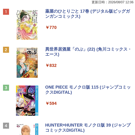
5320 2-in-1 中古ノートパソコンCore i5
メモリ8GB SSD256GB DVDROM デスク
43 NV156FHM-N46 NV156FHM-N47 NV
腫瘍科認定医認定委員会/監修
更新日時：2026/08/07 12:06
Win11 Pro 64bit Dell Latitude 5320 2-i
トップ パソコン 中古 パソコン パソコン
156FHM-N49 対応 FullHD 1920x1080 I
Anker Soundcore P40i オフホワイト
BRUCE WAYNE feat. Flo Milli, ATL Jacob
【Amazon.co.jp限定】 い・ろ・は・す 2L P
薬屋のひとりごと 17巻 (デジタル版ビッグガ
n-1 中古ノートパソコンCore i5 Win11 P
本体 高速SSD ウインドウズ10 Windows
PS LED LCD 液晶ディスプレイ 修理交換
￥19,800
[Explicit]
ET ラベルレス ×8本
ンガンコミックス)
ro 64bit
11 中古デスクトップ 中古pc win10 中古
用液晶パネル
￥7,990
デスクトップパソコン 送料無料
￥250
￥1,112
￥770
￥19,000
￥9,250
￥15,800
世界の新富裕層はなぜ「オルカン・S＆P
2
500」を買わないのか 20代で純資産4億
円をつくった超レバレッジ投資の極意 [
Anker Soundcore P31i ブラック
BRUCE WAYNE feat. Flo Milli, ATL Jacob
by Amazon 天然水 ラベルレス 500ml ×24本
異世界居酒屋「のぶ」(22) (角川コミックス・
中古ノートパソコン インテル Celeron C
＼500円OFFクーポンあり！／ モバイル
宮脇 さき ]
2
2
[Explicit]
富士山の天然水 バナジウム含有 水 ミネラル
エース)
ore i5 Windows11 Pro Office 2024付き
【全品最大2500円OFFクーポン】【22イ
モニター 15.6インチ 1080PフルHD ディ
2
ウォーター ペットボトル 静岡県産 500ミリリ
￥5,990
メモリ4GB/8GB/16GB選択可 SSD128G
ンチ 液晶+新品キーボード＆新品無線マ
スプレイ VESA対応 コスパ デュアルモニ
￥1,980
ットル (Smart Basic)
￥250
￥832
B/1TB選択可 15.6型 テンキー ビジネス
ウスセット】HP EliteDesk 800 G1 SFF
ター サブモニター ゲーミングモニター
在宅勤務 学生向け 初期設定不要 店長お
デスクトップPC 第4世代Core-i7 Office
ポータブルモニター 外付けモニター リモ
￥1,380
まかせ中古厳選 ノートPC ノート パソコ
付き Windows11 メモリ8GB/16GB SSD
ートワーク IPS mini pc ミニPC 多デバ
ン 中古PC 在宅ワーク オフィス 中古
256GB/512GB ハイブリッド Wi-Fi DVD
イス対応 ブラック
コレクション・台湾のモダニズム（第6
3
USB3.0 デスクトップ PC 中古 PC
Anker Soundcore Liberty 5 ミッドナイトブ
On My Road (Stadium ver.)
ONE PIECE モノクロ版 115 (ジャンプコミッ
巻） 衛生と病院 [ 鈴木哲造 ]
ラック
クスDIGITAL)
by Amazon 天然水ラベルレス 2L×9本
￥11,980
￥9,480
￥27,999
￥250
￥19,800
￥14,990
￥594
￥1,117
【1500円OFFクーポン】【タッチパネル
★Gigastone モニター 21.45インチ ディ
3
3
&WEBカメラ搭載】ノートパソコン 2in1
超得10％OFF｜買い替えならこれ!! Micr
スプレイ PCモニター VESA モニタ ノン
3
タブレットPC 13.3インチ SSD128GB メ
osoft office付き デスクトップパソコン
グレア フルHD 75Hz ブルーライト軽減
【2026年アップグレード版】AOKIMI ワイヤ
On My Road (Stadium ver.)
HUNTER×HUNTER モノクロ版 39 (ジャンプ
和山やま作品4冊セット 小冊子＆アクリ
4
モリ8GB Core i3 第8世代 Microsoft Off
中古デスクトップ 第8世代 メモリ8GB S
パネル 178度 広角 高解像度目に優しいフ
レスイヤホン bluetooth イヤホン V12 小型
コミックスDIGITAL)
by Amazon 炭酸水 ラベルレス 500ml ×24本
ルスタンド付き特装版 （ビームコミック
ice付き Windows11 東芝 dynabook D8
SD256GB HDD500GB Windows11 セッ
リッカーフリー (PS5確認済み/HDMI/VG