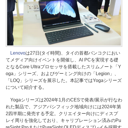
Lenovo
は27日(タイ時間)、タイの首都バンコクにおい
てメディア向けイベントを開催し、AI PCを実現する礎
となるCore Ultraプロセッサを搭載したスリムノート「Y
oga」シリーズ、およびゲーミング向けの「Legion」、
「LOQ」シリーズを展示した。本記事ではYogaシリーズ
について紹介する。
Yogaシリーズは2024年1月のCESで発表/展示が行なわ
れた製品で、アジアパシフィック地域向けには2024年第
2四半期に発売する予定。クリエイター向けにディスプ
レイ周りを強化しており、キャリブレーション済みのPu
reSight ProまたはPureSight OLEDディスプレイを採用す