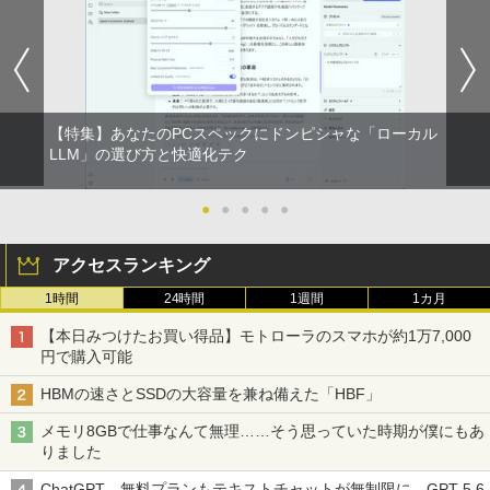
タッチペンで音が聞ける！はじめてずか
4
All-in-one PC-HA570RAW-2 Windows1
イ 非光沢 VA 4000:1 角度調整 VESA Fre
【2026年アップグレード版】AOKIMI ワイヤ
On My Road (Stadium ver.)
HUNTER×HUNTER モノクロ版 39 (ジャンプ
ん1000 英語つき [ 小学館 ]
1 第10世代 Core i5 メモリ16GB 1TB SS
esync ps4/ps5/xbox スピーカー内蔵 kk
レスイヤホン bluetooth イヤホン V12 小型
コミックスDIGITAL)
by Amazon 炭酸水 ラベルレス 500ml ×24本
D256GB 23.8インチ Office付き DVD We
smart
軽量 ブルートゥースHi-Fi 最大36時間再生 ぶ
強炭酸水 ペットボトル 500ミリリットル (Sm
￥250
￥5,478
bカメラ 無線LAN Bluetooth 3ヶ月保証
るーとゅーす コードレス ENCノイズキャン
art Basic)
￥572
wd2662 中古
セリング 自動ペアリング Type-C充電 マイク
￥11,999
付き 防水 タッチ式音量調整 スポーツ/通勤/通
￥1,625
学/WEB会議(ホワイト)
￥59,800
【特集】あなたのPCスペックにドンピシャな「ローカル
決定版 強いチームをつくる！ リーダ
5
BUGS LIFE
スーパーの裏でヤニ吸うふたり 9巻 (デジタル
LLM」の選び方と快適化テク
ーの心得 [ 伊庭 正康 ]
￥1,964
＼メーカー5年保証／【最短即日発送】
版ビッグガンガンコミックス)
コカ・コーラ やかんの麦茶 from 爽健美茶 ラ
4
【新品】モニター 21.5インチモニター デ
ベルレス 650mlPET×24本
￥250
￥1,760
★2026新登場！office2024＼2年保証／
ィスプレイ PCモニター ASUS 液晶ディ
●
●
●
●
●
4
￥810
ミニPC minipc デスクトップパソコン 小
スプレイ VP229HFZ 22型 1920×1080 応
Xiaomi シャオミ REDMI Buds 8 Lite ワイヤ
￥2,009
型 PC パソコン 最新 Windows11 Office
答速度1ms リフレッシュレート100Hz IP
レスイヤホン Bluetooth 5.4 ノイズキャンセ
付き 第13世代 インテル Core i3-4130~i7
Sパネル 液晶モニター 5年保証付き 動画
アクセスランキング
リング ANC 36時間再生
-13650HX i5 メモリ DDR4 8GB 16GB
閲覧 仕事 在宅 楽天ランキング4冠
1時間
24時間
1週間
1カ月
M.2NVMe SSD 256GB~1TB 初期設定済
￥2,980
軽量 高スペック
￥12,800
【本日みつけたお買い得品】モトローラのスマホが約1万7,000
円で購入可能
￥39,800
HBMの速さとSSDの大容量を兼ね備えた「HBF」
ゲーミングモニター 24.5インチ FHD 24
5
0Hz 1ms Fast IPSパネル HDMI2.0×1 DP
メモリ8GBで仕事なんて無理……そう思っていた時期が僕にもあ
【★最大100%ポイント】【Win11正式対
1.4×1 Adaptive Sync対応 フリッカーフ
5
りました
応】Dell OptiPlex 3080 SFF/第10世代 C
リー ブルーライトカット モニター ディ
ore i7/メモリ:8GB/16GB/32GB/SSD:25
スプレイ MAXZEN MGM25IC04-F240
ChatGPT、無料プランもテキストチャットが無制限に。GPT-5.6