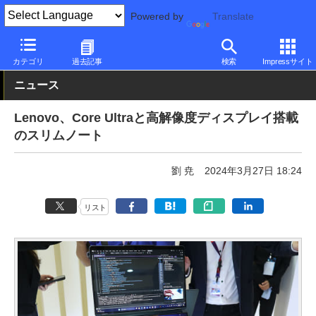
Powered by
Translate
PC Watch
パソコン/タブレット/スマートフォン
モバイルノート
カテゴリ
過去記事
検索
Impressサイト
ニュース
Lenovo、Core Ultraと高解像度ディスプレイ搭載
のスリムノート
劉 尭
2024年3月27日 18:24
リスト