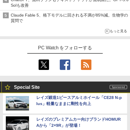
6GB/512GB/1TB/USB 3.2/DP/HDMI/Wi-f
Solも改善
i/2画面出力/Windows11/Windows10/Of
￥12,980
fice/中古 デスクトップ デスクトップPC
Claude Fable 5、格下モデルに回される不満が85%減。生物学の
質問で
￥65,800
もっと見る
PC Watch をフォローする
Special Site
レイズ鍛造1ピースアルミホイール「CE28 N-p
lus」軽量なままに剛性を向上
レイズのプレミアムカー向けブランドHOMUR
Aから「2×9R」が登場！