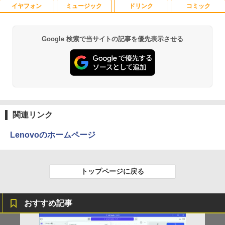
イヤフォン
ミュージック
ドリンク
コミック
【高速SSD】送料無料【富士通 ESPRIM
HP Z23i プロフェッショナル液晶モニタ
ふしぎの国のバード 14巻 （ハルタコミ
1
1
1
O Q556/M 第6世代 Core i3-6100T 3.20
ー 23インチワイド ブラック 1920×1080
ックス） [ 佐々 大河 ]
GHz/メモリ:16GB /SSD 256GB & Wind
（フルHD） ノングレア 非光沢 IPSパネ
ows 10 デスクトップ 中古良い WPS Offi
ル 白色LED バックライト USB2.0 DVI V
￥1,034
Google 検索で当サイトの記事を優先表示させる
Anker Soundcore P40i オフホワイト
BRUCE WAYNE feat. Flo Milli, ATL Jacob
【Amazon.co.jp限定】 い・ろ・は・す 2L P
薬屋のひとりごと 17巻 (デジタル版ビッグガ
ce付き コンパクト PC 極小型デスクトッ
GA ディスプレイポート【中古】
[Explicit]
ET ラベルレス ×8本
ンガンコミックス)
プPC &おまけ付き（中古USB式キーボー
￥7,990
トとマウス） 3ケ月保証
￥4,980
￥250
￥1,112
￥770
￥17,800
サンリオキャラクターズ ステンドグラ
2
スシールパズル 誰でもすぐにかんたん＆
かわいい [ 株式会社サンリオ ]
【500円クーポン＋ポイント最大31.5%還
2
Anker Soundcore P31i ブラック
BRUCE WAYNE feat. Flo Milli, ATL Jacob
by Amazon 天然水 ラベルレス 500ml ×24本
異世界居酒屋「のぶ」(22) (角川コミックス・
元！】モバイルモニター 15.6 インチ FH
[Explicit]
富士山の天然水 バナジウム含有 水 ミネラル
エース)
関連リンク
超得2,000円OFF&P2倍｜Windows11正
D 1920×1080 1080P Fast IPS パネル 非
￥1,760
2
ウォーター ペットボトル 静岡県産 500ミリリ
￥5,990
式対応｜楽天1位｜最大180日保証｜CPU
光沢 1000:1 高コントラスト 超軽量 600
ットル (Smart Basic)
￥250
￥832
第8世代｜HP 中古デスクトップパソコン
g スピーカー内蔵 Type-C/HDMI 接続 PS
Lenovoのホームページ
Windows11 office付き｜メモリ8GB SS
5/Switch/PC/スマホ対応
￥1,380
D256GB HDD500GB｜ デスクトップ Mi
転生した大聖女は、聖女であることをひ
3
crosoft office 第8世代以降｜セット購入
￥8,490
た隠す SS集 （アース・スターノベル）
可能｜デスクトップ 中古｜中古PC
Anker Soundcore Liberty 5 ミッドナイトブ
On My Road (Stadium ver.)
ONE PIECE モノクロ版 115 (ジャンプコミッ
[ 十夜 ]
トップページに戻る
ラック
クスDIGITAL)
by Amazon 天然水ラベルレス 2L×9本
￥34,800
￥250
￥1,430
￥14,990
￥594
￥1,117
【初心者向けコスパ最強】黒/白 モニター
3
おすすめ記事
21.5 / 23.8 / 27型 pcモニター 100Hz ゲ
ーミングモニター HDMI 24インチ 1920*
中古パソコン 一体型 NEC LAVIE Home
1080 FHD パソコン モニター ディスプレ
3