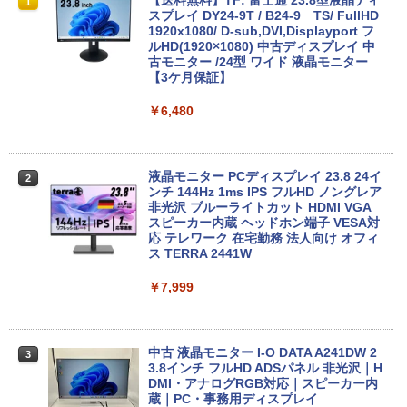
レビュー投稿 5年保証｜MS Office 2024
【今だけ】全品ポイント10倍 お買い物マ
【送料無料】TF: 富士通 23.8型液晶ディ
1
1
1
H&B 搭載｜中古 ノートパソコン Windo
ラソン★8/4～8/11★中古パソコン デス
スプレイ DY24-9T / B24-9 TS/ FullHD
ws11 Office付｜スペック Core i5 第7世
クトップPC hp ProDesk 600 G4 SFF C
1920x1080/ D-sub,DVI,Displayport フ
代 メモリ 8GB 大容量 HDD 500GB テン
ore i5 8500 メモリ8GB SSD128GB HDD
ルHD(1920×1080) 中古ディスプレイ 中
キー DVDドライブ搭載 CD DVD 再生可
500GB Windows11 Pro 64bit 無線LAN
古モニター /24型 ワイド 液晶モニター
｜中古パソコン 中古ノートパソコン 中古
内蔵【送料無料】【1年保証】
【3ケ月保証】
PC オフィス搭載
￥19,800
￥6,480
￥19,800
【期間限定P15倍+最大10%OFFクーポ
液晶モニター PCディスプレイ 23.8 24イ
2
2
ノートパソコン Dell Latitude 5310 第10
ン】 【3年保証】HP ELITEDESK 800 G
ンチ 144Hz 1ms IPS フルHD ノングレア
2
世代 Core i5 13.3型 Webカメラ内蔵 Win
6 DM SSD256GB メモリ16GB Core i3
非光沢 ブルーライトカット HDMI VGA
dows11搭載 Office付き メモリ16GB SS
Windows 11 Pro 中古 アウトレット 返
スピーカー内蔵 ヘッドホン端子 VESA対
D256GB 512GB 軽量モデル テレワーク
品 送料無料 中古デスクトップパソコン
応 テレワーク 在宅勤務 法人向け オフィ
在宅勤務向け 持ち運び ビジネス タッチ
中古パソコン デスクトップパソコン デス
ス TERRA 2441W
パネル搭載
クトップ PC ミニPC OFFICE付き
￥7,999
￥27,800
￥37,400
中古 液晶モニター I-O DATA A241DW 2
3
8月5日限定10倍＆抽選10000P！｜お得3
中古パソコン | NEC | MRM28L-4 | Wind
3.8インチ フルHD ADSパネル 非光沢｜H
3
3
点セット富士通 LIFEBOOKシリーズ ノ
ows11 | デスクトップ | 一年保証 | 第8世
DMI・アナログRGB対応｜スピーカー内
ートパソコンアウトレット 第八世代Core
代 | Core i5 8400 2.8(〜最大4.0)GHz | M
蔵｜PC・事務用ディスプレイ