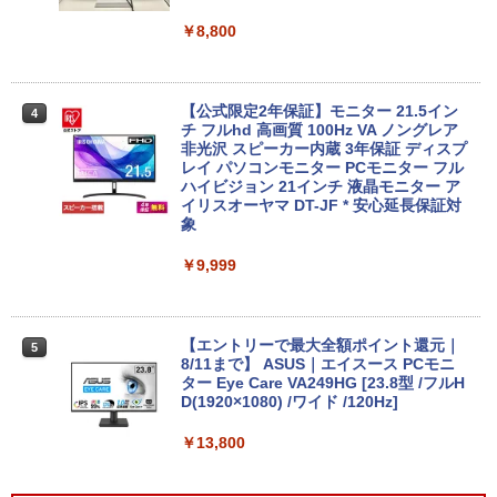
i3 i5 DVD/テンキー/カメラ選べる 大画面
EM:16GB | SSD:512GB(新品:NVMe) | D
15型 Windows11 最大メモリ32GB新品S
VDマルチ | Win11Pro64Bit
￥8,800
SD2TB オフィス付き MicrosoftOffice20
24可 中古パソコン WIFI Bluetooth
￥39,980
￥16,800
【公式限定2年保証】モニター 21.5イン
4
チ フルhd 高画質 100Hz VA ノングレア
【今だけ】全品ポイント10倍 お買い物マ
非光沢 スピーカー内蔵 3年保証 ディスプ
4
ラソン★8/4～8/11★中古パソコン デス
レイ パソコンモニター PCモニター フル
MS Office 2024 H&B 搭載｜中古 Micros
クトップPC hp ProDesk 600 G4 SFF C
ハイビジョン 21インチ 液晶モニター ア
4
oft Surface Book 2｜中古ノートパソコ
ore i5 8500 メモリ8GB / 16GB SSD128
イリスオーヤマ DT-JF * 安心延長保証対
ン Windows11 Office付 13.5型｜Core i
GB / 256GB / 512GB Windows11 Pro 6
象
5 第8世代 メモリ 8GB SSD 256GB｜WE
4bit【送料無料】【1年保証】
Bカメラ 無線 Wi-Fi 顔認証 USB-C 純正
￥9,999
キーボード付属 サーフェス サーフェイス
￥22,800
ノートパソコン
￥39,800
【エントリーで最大全額ポイント還元｜
5
マラソン限定15%割引＼最新Office2024
8/11まで】 ASUS｜エイスース PCモニ
5
搭載／ デスクトップパソコン 新品 第13
ター Eye Care VA249HG [23.8型 /フルH
世代 Core i7 DVDドライブ内蔵 小型 省
D(1920×1080) /ワイド /120Hz]
【レビュー特典★保証延長6ヶ月＆高評価
スペース 8/16GB SSD 最大1TB Window
5
ショップ】[Aランク]Windows11搭載PC
s11 Pro 初期設定済み デスクトップPC
￥13,800
富士通 LIFEBOOK A579 A749 第八世代
ビジネス PC Wi-Fi6 Bluetooth 4K対応
Corei5 16Gメモリー 新品SSD テンキー
法人 テレワーク すぐ使える
付 Bluetooth HDMI端子あり カメラ内蔵