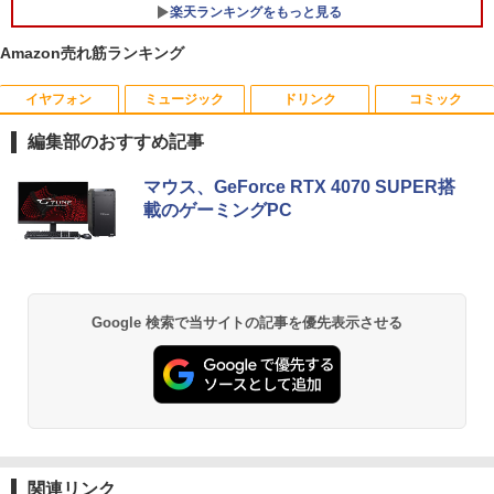
楽天ランキングをもっと見る
Office2021インストール済 30日間動作
￥52,800
保証 【中古】
Amazon売れ筋ランキング
￥39,999
イヤフォン
ミュージック
ドリンク
コミック
【送料無料】日経エンタテインメント9月
1
号特別表紙版 2026年9月号 【日経エンタ
編集部のおすすめ記事
テインメント増刊】【雑誌】
Anker Soundcore P40i オフホワイト
BRUCE WAYNE feat. Flo Milli, ATL Jacob
【Amazon.co.jp限定】 い・ろ・は・す 2L P
薬屋のひとりごと 17巻 (デジタル版ビッグガ
マウス、GeForce RTX 4070 SUPER搭
￥980
[Explicit]
ET ラベルレス ×8本
ンガンコミックス)
載のゲーミングPC
￥5,990
￥250
￥1,001
￥770
【中古】HUNTER×HUNTER ＜1−39巻
2
セット＞ / 冨樫義博（コミックセット）
Anker Soundcore P31i ブラック
BRUCE WAYNE feat. Flo Milli, ATL Jacob
by Amazon 天然水 ラベルレス 500ml ×24本
異世界居酒屋「のぶ」(22) (角川コミックス・
Google 検索で当サイトの記事を優先表示させる
￥16,798
[Explicit]
富士山の天然水 バナジウム含有 水 ミネラル
エース)
ウォーター ペットボトル 静岡県産 500ミリリ
￥4,990
ットル (Smart Basic)
￥250
￥832
￥1,380
【楽天ブックス限定特典】ソロ酔い酒
3
場 今日も寄り道ひとり飲み 3(ソロ酔い
Anker Soundcore Liberty 5 ミッドナイトブ
On My Road (Stadium ver.)
HUNTER×HUNTER モノクロ版 39 (ジャンプ
酒場オリジナルステッカー1枚) [ なかは
ラック
コミックスDIGITAL)
by Amazon 天然水ラベルレス 2L×9本
ら・ももた ]
関連リンク