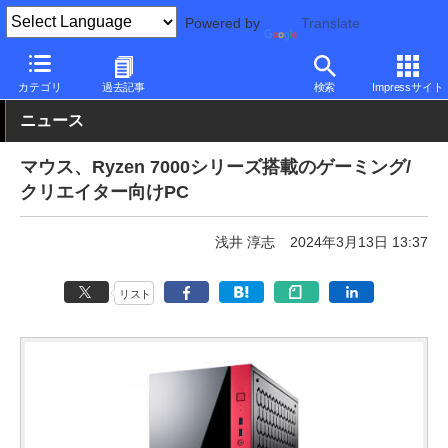
Powered by
Translate
PC Watch
パソコン/タブレット/スマートフォン
ゲーミングパソ
カテゴリ
過去記事
検索
Impressサイト
ニュース
マウス、Ryzen 7000シリーズ搭載のゲーミング/
クリエイター向けPC
浅井 淳志
2024年3月13日 13:37
リスト