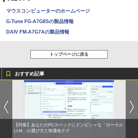
￥250
￥14,990
￥572
￥1,117
￥1,430
マウスコンピューターのホームページ
G-Tune FG-A7G8Sの製品情報
【2026年アップグレード版】AOKIMI ワイヤ
On My Road (Stadium ver.)
スーパーの裏でヤニ吸うふたり 9巻 (デジタル
[新品]のだめカンタービレ 新装版 (1-13
4
DAIV FM-A7G7Aの製品情報
レスイヤホン bluetooth イヤホン V12 小型
版ビッグガンガンコミックス)
by Amazon 炭酸水 ラベルレス 500ml ×24本
巻 全巻) 全巻セット
軽量 ブルートゥースHi-Fi 最大36時間再生 ぶ
強炭酸水 ペットボトル 500ミリリットル (Sm
￥250
るーとゅーす コードレス ENCノイズキャン
art Basic)
￥810
￥17,160
セリング 自動ペアリング Type-C充電 マイク
トップページに戻る
付き 防水 タッチ式音量調整 スポーツ/通勤/通
￥1,625
学/WEB会議(ホワイト)
BUGS LIFE
ONE PIECE モノクロ版 115 (ジャンプコミッ
￥1,964
クスDIGITAL)
STAGEnavi vol．114 （日工ムック） [
コカ・コーラ やかんの麦茶 from 爽健美茶 ラ
おすすめ記事
5
産経新聞出版 ]
ベルレス 650mlPET×24本
￥250
￥594
Xiaomi シャオミ REDMI Buds 8 Lite ワイヤ
￥1,210
￥1,653
レスイヤホン Bluetooth 5.4 ノイズキャンセ
リング ANC 36時間再生
￥2,980
【特集】あなたのPCスペックにドンピシャな「ローカル
LLM」の選び方と快適化テク