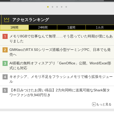
●
●
●
●
●
アクセスランキング
1時間
24時間
1週間
1カ月
メモリ8GBで仕事なんて無理……そう思っていた時期が僕にもあ
りました
GMKtecのRTX 50シリーズ搭載小型ゲーミングPC、日本でも発
売へ
AI搭載の無料オフィスアプリ「GenOffice」公開。Word/Excel形
式にも対応
キオクシア、メモリ不足をフラッシュメモリで補う拡張モジュー
ル
【本日みつけたお買い得品】2方向同時に送風可能なShark製タ
ワーファンが9,940円引き
もっと見る