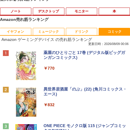
ノート
デスクトップ
モニター
本
Amazon売れ筋ランキング
イヤフォン
ミュージック
ドリンク
コミック
薬局ですぐに役立つ薬の比較と使い分け1
1
Amazon ゲーミングデバイス の売れ筋ランキング
00 改訂版 [ 児島 悠史 ]
更新日時：2026/08/09 00:06
￥4,400
Anker Soundcore P42i (Bluetooth 6.1)【完
BRUCE WAYNE feat. Flo Milli, ATL Jacob
by Amazon 天然水 ラベルレス 500ml ×24本
薬屋のひとりごと 17巻 (デジタル版ビッグガ
全ワイヤレスイヤホン/ウルトラノイズキャン
[Explicit]
富士山の天然水 バナジウム含有 水 ミネラル
ンガンコミックス)
セリング 3.5 / マルチポイント接続 / 最大40時
ウォーター ペットボトル 静岡県産 500ミリリ
間再生 / コンパクト形状/持ち運びに便利 / IP5
ットル (Smart Basic)
￥250
￥770
5 防塵防水位規格/PSE技術基準適合】パープ
完全講義 民事裁判実務〔基礎編〕 ※
2
ル
￥1,380
『新版完全講義民事裁判実務の基礎［入
門編］〔第2 [ 大島眞一 ]
￥9,990
BRUCE WAYNE feat. Flo Milli, ATL Jacob
異世界居酒屋「のぶ」(22) (角川コミックス・
[Explicit]
エース)
【Amazon.co.jp限定】 い・ろ・は・す 2L P
￥4,400
ET ラベルレス ×8本
Anker Soundcore P31i ピンク
￥250
￥832
￥1,112
￥5,990
来世ではちゃんとします 16 【電子書
3
籍】[ いつまちゃん ]
見知らぬ糸
ONE PIECE モノクロ版 115 (ジャンプコミッ