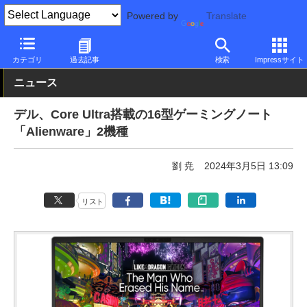
Powered by
Translate
PC Watch
パソコン/タブレット/スマートフォン
ゲーミングノー
カテゴリ
過去記事
検索
Impressサイト
ニュース
デル、Core Ultra搭載の16型ゲーミングノート
「Alienware」2機種
劉 尭
2024年3月5日 13:09
リスト