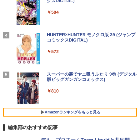
クスDIGITAL)
by Amazon 天然水ラベルレス 2L×9本
￥1,045
￥250
Anker Soundcore Liberty 5 ディープブルー
￥594
￥1,117
￥14,990
ちいかわ なんか小さくてかわいいやつ
4
On My Road (Stadium ver.)
HUNTER×HUNTER モノクロ版 39 (ジャンプ
（1） （ワイドKC） [ ナガノ ]
コミックスDIGITAL)
by Amazon 炭酸水 ラベルレス 500ml ×24本
強炭酸水 ペットボトル 500ミリリットル (Sm
￥250
￥1,100
art Basic)
【2026年アップグレード版】AOKIMI ワイヤ
￥572
レスイヤホン bluetooth イヤホン V12 小型
軽量 ブルートゥースHi-Fi 最大36時間再生 ぶ
￥1,625
るーとゅーす コードレス ENCノイズキャン
セリング 自動ペアリング Type-C充電 マイク
On My Road (Stadium ver.)
スーパーの裏でヤニ吸うふたり 9巻 (デジタル
【中古】青のオーケストラ コミック 1-1
5
付き 防水 タッチ式音量調整 スポーツ/通勤/通
版ビッグガンガンコミックス)
3巻セット （小学館）（コミック） 全巻
【Amazon.co.jp限定】 伊藤園 磨かれて、澄
学/WEB会議(ホワイト)
セット
みきった日本の水 2L 8本 ラベルレス [ ケース
￥250
] [ 水 ] [ ペットボトル ] [ 箱買い ] [ ストック
￥810
￥1,964
] [ 水分補給 ]
￥4,648
￥998
Amazonランキングをもっと見る
Xiaomi シャオミ REDMI Buds 8 Lite ワイヤ
レスイヤホン Bluetooth 5.4 ノイズキャンセ
リング ANC 36時間再生
編集部のおすすめ記事
￥3,480