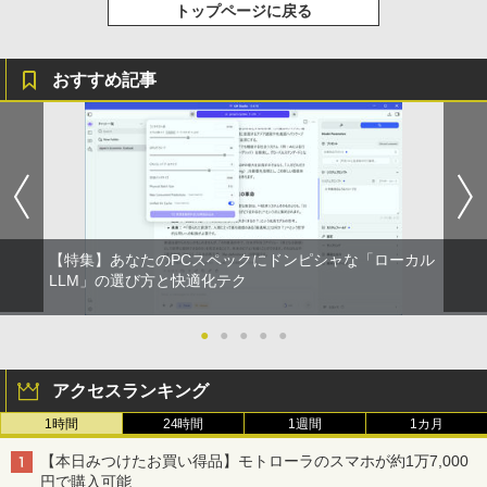
トップページに戻る
HUNTER×HUNTER モノクロ版 39 (ジャンプ
コミックスDIGITAL)
おすすめ記事
￥572
スーパーの裏でヤニ吸うふたり 9巻 (デジタル
版ビッグガンガンコミックス)
￥810
【特集】あなたのPCスペックにドンピシャな「ローカル
LLM」の選び方と快適化テク
●
●
●
●
●
アクセスランキング
1時間
24時間
1週間
1カ月
【本日みつけたお買い得品】モトローラのスマホが約1万7,000
円で購入可能