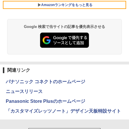
M.2NVMe SSD 256GB~1TB 初期設定済
￥2,980
Amazonランキングをもっと見る
軽量 高スペック
￥44,000
￥12,800
￥39,800
Google 検索で当サイトの記事を優先表示させる
薬屋のひとりごと 17巻 (デジタル版ビッグガ
【 中古 】 NEC VersaPro タイプVX VKT
ゲーミングモニター 24.5インチ FHD 24
5
5
ンガンコミックス)
16/X 中古ノートパソコン 液晶15インチ
0Hz 1ms Fast IPSパネル HDMI2.0×1 DP
Windows11 Core i5 第10世代 16GB 新
【★最大100%ポイント】【Win11正式対
1.4×1 Adaptive Sync対応 フリッカーフ
5
￥770
品SSD512GB WPS Office付き パソコン
応】Dell OptiPlex 3080 SFF/第10世代 C
リー ブルーライトカット モニター ディ
necノートパソコン中古 中古パソコン D
ore i7/メモリ:8GB/16GB/32GB/SSD:25
スプレイ MAXZEN MGM25IC04-F240
VDドライブ WEBカメラ NECノートパソ
6GB/512GB/1TB/USB 3.2/DP/HDMI/Wi-f
コン office付き パソコン中古ノートwin
i/2画面出力/Windows11/Windows10/Of
￥12,980
dows11
fice/中古 デスクトップ デスクトップPC
異世界居酒屋「のぶ」(22) (角川コミックス・
エース)
関連リンク
￥46,800
￥65,800
￥832
パナソニック コネクトのホームページ
ニュースリリース
ONE PIECE モノクロ版 115 (ジャンプコミッ
Panasonic Store Plusのホームページ
クスDIGITAL)
「カスタマイズレッツノート」デザイン天板特設サイト
￥594