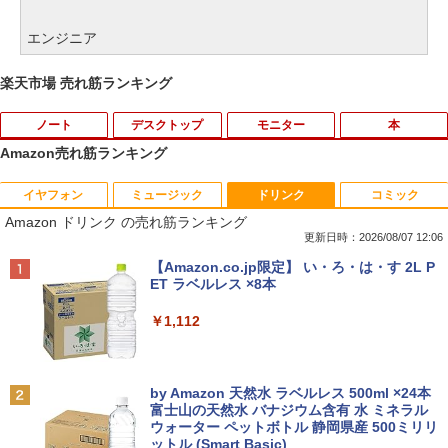
エンジニア
楽天市場 売れ筋ランキング
ノート
デスクトップ
モニター
本
Amazon売れ筋ランキング
イヤフォン
ミュージック
ドリンク
コミック
【タッチパネル機能付き】中古 ノートパ
【高速SSD】送料無料【富士通 ESPRIM
HP Z23i プロフェッショナル液晶モニタ
ふしぎの国のバード 14巻 （ハルタコミ
1
1
1
1
Amazon ドリンク の売れ筋ランキング
ソコン 2in1 Panasonic Let's note CF-X
O Q556/M 第6世代 Core i3-6100T 3.20
ー 23インチワイド ブラック 1920×1080
ックス） [ 佐々 大河 ]
Z6 レッツノート 中古パソコン Windows
GHz/メモリ:16GB /SSD 256GB & Wind
（フルHD） ノングレア 非光沢 IPSパネ
更新日時：2026/08/07 12:06
10 Windows11 Office2019 中古ノートp
ows 10 デスクトップ 中古良い WPS Offi
ル 白色LED バックライト USB2.0 DVI V
￥1,034
Anker Soundcore P40i オフホワイト
BRUCE WAYNE feat. Flo Milli, ATL Jacob
【Amazon.co.jp限定】 い・ろ・は・す 2L P
c 第7世代Core i5 WiFi メモリ8GB M.2 s
ce付き コンパクト PC 極小型デスクトッ
GA ディスプレイポート【中古】
[Explicit]
ET ラベルレス ×8本
sd 256GB Bluetooth Webカメラ 中古モ
プPC &おまけ付き（中古USB式キーボー
￥7,990
バイルpc office付き
トとマウス） 3ケ月保証
￥4,980
￥250
￥1,112
￥39,800
￥17,800
サンリオキャラクターズ ステンドグラ
2
スシールパズル 誰でもすぐにかんたん＆
かわいい [ 株式会社サンリオ ]
【500円クーポン＋ポイント最大31.5%還
2
Anker Soundcore P31i ブラック
BRUCE WAYNE feat. Flo Milli, ATL Jacob
by Amazon 天然水 ラベルレス 500ml ×24本
元！】モバイルモニター 15.6 インチ FH
[Explicit]
富士山の天然水 バナジウム含有 水 ミネラル
中古パソコン 東芝TOSHIBA ノートパソ
超得2,000円OFF&P2倍｜Windows11正
D 1920×1080 1080P Fast IPS パネル 非
￥1,760
2
2
ウォーター ペットボトル 静岡県産 500ミリリ
￥5,990
コン B55 15.6型 Win 11 Office 2019搭
式対応｜楽天1位｜最大180日保証｜CPU
光沢 1000:1 高コントラスト 超軽量 600
ットル (Smart Basic)
￥250