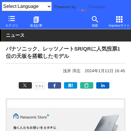
Powered by
Translate
PC Watch
パソコン/タブレット/スマートフォン
ノートパソコン
カテゴリ
過去記事
検索
Impressサイト
ニュース
パナソニック、レッツノートSR/QRに人気投票1
位の天板を搭載したモデル
浅井 淳志
2024年1月11日 16:45
リスト