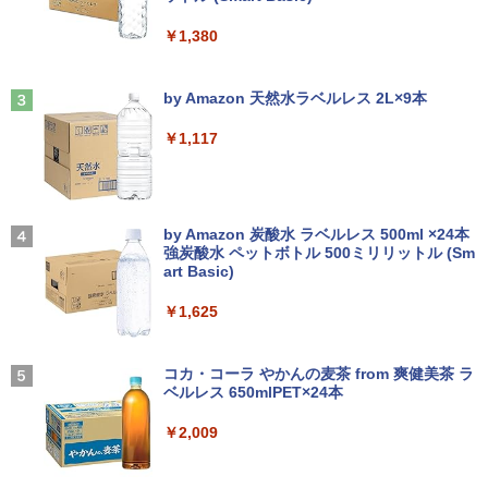
載 第11世代i5 メモリ 8GB SSD 256GB
第8世代｜HP 中古デスクトップパソコン
g スピーカー内蔵 Type-C/HDMI 接続 PS
無線WIFI USB 3.1 HDMI DVDドライブ
Windows11 office付き｜メモリ8GB SS
5/Switch/PC/スマホ対応
￥1,380
内蔵カメラ 初期設定済 中古PC 仕事 家庭
D256GB HDD500GB｜ デスクトップ Mi
転生した大聖女は、聖女であることをひ
3
安い 激安 在宅勤務
crosoft office 第8世代以降｜セット購入
￥8,490
た隠す SS集 （アース・スターノベル）
可能｜デスクトップ 中古｜中古PC
Anker Soundcore Liberty 5 ミッドナイトブ
On My Road (Stadium ver.)
[ 十夜 ]
ラック
by Amazon 天然水ラベルレス 2L×9本
￥42,800
￥34,800
￥250
￥1,430
￥14,990
￥1,117
【初心者向けコスパ最強】黒/白 モニター
3
21.5 / 23.8 / 27型 pcモニター 100Hz ゲ
Win11搭載 ノートパソコン 超小型ノート
ーミングモニター HDMI 24インチ 1920*
3
PC Office付き【Windows11搭載】タッ
中古パソコン 一体型 NEC LAVIE Home
1080 FHD パソコン モニター ディスプレ
3
タッチペンで音が聞ける！はじめてずか
4
チパネル付き/ ウェブカメラ付き/ テレ
All-in-one PC-HA570RAW-2 Windows1
イ 非光沢 VA 4000:1 角度調整 VESA Fre
【2026年アップグレード版】AOKIMI ワイヤ
On My Road (Stadium ver.)
ん1000 英語つき [ 小学館 ]
ワーク対応/7インチ液晶/インテルCelero
1 第10世代 Core i5 メモリ16GB 1TB SS
esync ps4/ps5/xbox スピーカー内蔵 kk
レスイヤホン bluetooth イヤホン V12 小型
by Amazon 炭酸水 ラベルレス 500ml ×24本
n メモリ:12GB/爆速SSD256GB 使用安
D256GB 23.8インチ Office付き DVD We
smart
軽量 ブルートゥースHi-Fi 最大36時間再生 ぶ
強炭酸水 ペットボトル 500ミリリットル (Sm
￥250
￥5,478
心の国内サポートUMPC ノートパソコン
bカメラ 無線LAN Bluetooth 3ヶ月保証
るーとゅーす コードレス ENCノイズキャン
art Basic)
新品/ノートパソコン Office付き 新品
wd2662 中古
セリング 自動ペアリング Type-C充電 マイク
￥11,999
付き 防水 タッチ式音量調整 スポーツ/通勤/通
￥1,625
学/WEB会議(ホワイト)
￥43,900
￥59,800
決定版 強いチームをつくる！ リーダ
5
BUGS LIFE
ーの心得 [ 伊庭 正康 ]
￥1,964
＼メーカー5年保証／【最短即日発送】
コカ・コーラ やかんの麦茶 from 爽健美茶 ラ
4
【新品】モニター 21.5インチモニター デ
ベルレス 650mlPET×24本
￥250
￥1,760
中古ノートパソコン Webカメラ内蔵 HP
★2026新登場！office2024＼2年保証／
ィスプレイ PCモニター ASUS 液晶ディ
4
4
ProBook 450 G7 15.6型大画面フルHD
ミニPC minipc デスクトップパソコン 小
スプレイ VP229HFZ 22型 1920×1080 応
Xiaomi シャオミ REDMI Buds 8 Lite ワイヤ
￥2,009
テンキー 10世代Core i5-10310U メモリ
型 PC パソコン 最新 Windows11 Office
答速度1ms リフレッシュレート100Hz IP
レスイヤホン Bluetooth 5.4 ノイズキャンセ
8GB SSD256GB Type-C HDMI Window
付き 第13世代 インテル Core i3-4130~i7
Sパネル 液晶モニター 5年保証付き 動画
リング ANC 36時間再生
s11 Office 送料無料
-13650HX i5 メモリ DDR4 8GB 16GB
閲覧 仕事 在宅 楽天ランキング4冠