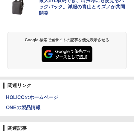
最大27L収納でき、出張時にも使えるバ
[Explicit]
ET ラベルレス ×8本
ンガンコミックス)
エントリーで最大10倍！充実機能ノート
5
ックパック。洋服の青山とミズノが共同
パソコン テンキー/DVD/WEBカメラ内蔵
開発
第8世代Core i3/i5 Core i7 最大メモリ16
￥250
￥1,112
￥770
GB 新品SSD256GB 東芝 NEC有名メー
カー15.6型 DVD内蔵 15.6インチ HDMI P
olaris Office搭載 最新MicrosoftOffice2
024可 Windows11 長期保証 中古PC
BRUCE WAYNE feat. Flo Milli, ATL Jacob
by Amazon 天然水 ラベルレス 500ml ×24本
異世界居酒屋「のぶ」(22) (角川コミックス・
Google 検索で当サイトの記事を優先表示させる
[Explicit]
富士山の天然水 バナジウム含有 水 ミネラル
エース)
￥18,000
ウォーター ペットボトル 静岡県産 500ミリリ
ットル (Smart Basic)
￥250
￥832
￥1,380
On My Road (Stadium ver.)
ONE PIECE モノクロ版 115 (ジャンプコミッ
クスDIGITAL)
by Amazon 天然水ラベルレス 2L×9本
￥250
関連リンク
￥594
￥1,117
HOLICCのホームページ
ONEの製品情報
On My Road (Stadium ver.)
HUNTER×HUNTER モノクロ版 39 (ジャンプ
コミックスDIGITAL)
by Amazon 炭酸水 ラベルレス 500ml ×24本
強炭酸水 ペットボトル 500ミリリットル (Sm
￥250
art Basic)
￥572
関連記事