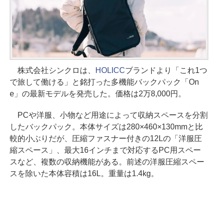
株式会社シンクロは、
HOLICC
ブランドより「これ1つ
で旅して働ける」と銘打った多機能バックパック「On
e」の最新モデルを発売した。価格は2万8,000円。
PCや洋服、小物など用途によって収納スペースを分割
したバックパック。本体サイズは280×460×130mmと比
較的小ぶりだが、圧縮ファスナー付きの12Lの「洋服圧
縮スペース」、最大16インチまで対応するPC用スペー
スなど、複数の収納機能がある。前述の洋服圧縮スペー
スを除いた本体容積は16L。重量は1.4kg。