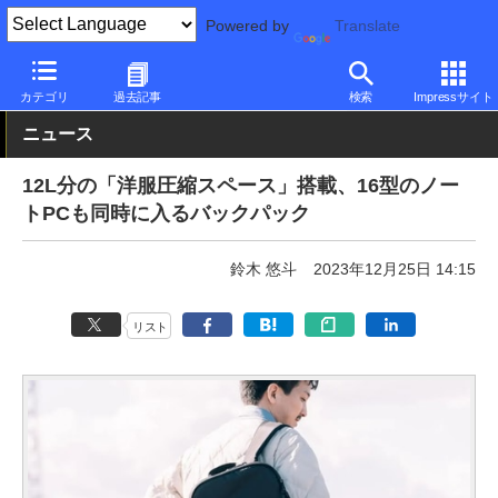
Powered by
Translate
PC Watch
半導体/周辺機器
カバン/バッグ
カテゴリ
過去記事
検索
Impressサイト
ニュース
12L分の「洋服圧縮スペース」搭載、16型のノー
トPCも同時に入るバックパック
鈴木 悠斗
2023年12月25日 14:15
リスト