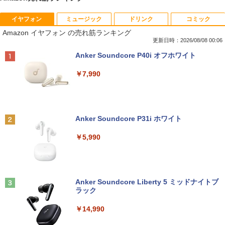
イヤフォン
ミュージック
ドリンク
コミック
[訳アリ★格安] ノートパソコン Window
PHILIPS 241V8 LED液晶モニター 23.8
【楽天ブックス限定特典】原かれん 1st
1
1
1
Amazon イヤフォン の売れ筋ランキング
s11 15.6型 HP 250 G7 第七世代 Core-i3
インチワイド ブラック 1920×1080 （フ
写真集 どストライク(生写真1枚) [ 原 か
メモリ8GB SSD128GB 15.6インチ 無線
ルHD）16:9 IPSパネル 非光沢 ノングレ
れん ]
更新日時：2026/08/08 00:06
LAN テンキー HDMI Webカメラ DVDマ
ア 液晶ディスプレイ HDMI VGA VESA準
Anker Soundcore P40i オフホワイト
ルチ Bluetooth USB3.0 SDカード ノー
拠 PS4 switch 対応 スイッチ 【中古】
￥4,400
トPC ノート 中古パソコン 中古PC Win1
￥7,990
1 Office 格安 中古
￥6,500
￥12,800
角川まんが学習シリーズ 日本の歴史
2
全16巻定番セット [ 山本 博文 ]
【楽天1位!1,600円OFFクーポン 8/4 20:
2
Anker Soundcore P31i ホワイト
00-8/11 01:59】Xiaomi Monitor A24i 20
￥17,600
【マラソン限定30%OFF】中古 Dell Ins
26 ディスプレイ 1080P 23.8インチ 144
2
￥5,990
piron 3593 Core i3 1005G1 第10世代CP
Hzリフレッシュレート sRGB99% 1670
U メモリ8GB SSD256GB 15インチ フル
万色 300nits ΔE＜1 低ブルーライト 大
HD Windows11 Home WEBカメラ 無線
画面 TÜV認証 目にやさしい 調整可能な
【9月上旬発送予定】 ハンターハンター
3
LAN テンキー DVDマルチ P75F 1年保証
スタンド VESA
全巻 HUNTER×HUNTER 1巻-39巻 セッ
レビュー特典:WPS Office Bランク パソ
ト 最新 冨樫 義博 集英社 ジャンプコミッ
コン ノートパソコン デル 中古ノートPC
Anker Soundcore Liberty 5 ミッドナイトブ
￥12,580
クス 漫画 マンガ まんが 全巻セット 【送
ラック
料無料】【新品】
￥30,800
￥14,990
￥19,096
ASUS エイスース 液晶ディスプレイ Ey
3