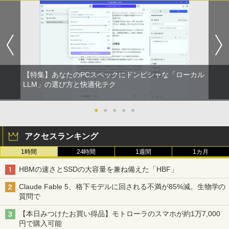
【特集】あなたのPCスペックにドンピシャな「ローカル
LLM」の選び方と快適化テク
●
●
●
●
●
アクセスランキング
1時間
24時間
1週間
1カ月
HBMの速さとSSDの大容量を兼ね備えた「HBF」
Claude Fable 5、格下モデルに回される不満が85%減。生物学の
質問で
【本日みつけたお買い得品】モトローラのスマホが約1万7,000
円で購入可能