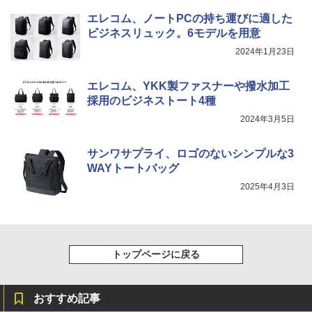
￥1,625
エレコム、ノートPCの持ち運びに適した
ビジネスリュック。6モデルを用意
BUGS LIFE
スーパーの裏でヤニ吸うふたり 9巻 (デジタル
版ビッグガンガンコミックス)
コカ・コーラ やかんの麦茶 from 爽健美茶 ラ
2024年1月23日
ベルレス 650mlPET×24本
￥250
￥810
エレコム、YKK製ファスナーや撥水加工
￥2,009
採用のビジネストート4種
2024年3月5日
サンワサプライ、ロゴのないシンプルな3
WAYトートバッグ
2025年4月3日
トップページに戻る
おすすめ記事