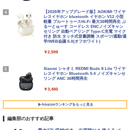
e Care ［23.8型 / フルHD(1920×1080) /
【★最大100%ポイント】【第8世代 4コ
ワイド］ VA249HG
3
ア・8スレッド】富士通 LIFEBOOK A57
【2026年アップグレード版】AOKIMI ワイヤ
[9月上旬より発送予定][新品]HUNTER×H
4
9/第8世代 Core i5/メモリ: 8GB/16GB/新
レスイヤホン bluetooth イヤホン V12 小型
￥13,800
UNTER ハンター×ハンター (1-39巻 最新
品 SSD:256GB/512GB/1TB/DVD/Wi-fi/1
軽量 ブルートゥースHi-Fi 最大36時間再生 ぶ
刊) 全巻セット [入荷予約]
5.6型/Office/HDMI/USB3.1/中古PC 中古
るーとゅーす コードレス ENCノイズキャン
ノートパソコン Windows11 Win11正式
セリング 自動ペアリング Type-C充電 マイク
￥19,096
対応
付き 防水 タッチ式音量調整 スポーツ/通勤/通
アイオーデータ｜I-O DATA 液晶ディスプ
4
学/WEB会議 6.0(オフホワイト)
レイ(23.8型/ADS/FullHD 1920×1080/10
￥27,800
0Hz/5ms/HDMI/DP/USB Type-C/VESA/5
￥2,599
年保証・無輝点保証)(ホワイト) LCD-C2
ふかふかダンジョン攻略記〜俺の異世界
5
42SDW
転生冒険譚〜/ 20 【電子書籍】[ KAKER
U ]
【1500円OFFクーポン】【WEBカメラ
Xiaomi シャオミ REDMI Buds 8 Lite ワイヤ
￥25,977
4
＆テンキー付き】ノートパソコン 15.6イ
レスイヤホン Bluetooth 5.4 ノイズキャンセ
￥792
ンチ SSD512GB メモリ16GB Corei5 第
リング ANC 36時間再生
8世代 Microsoft Office付き Windows11
DELL Latitude 3500 中古ノートパソコ
￥3,480
Philips｜フィリップス 液晶ディスプレ
5
ン PC パソコン 中古ノートPC 中古PC 最
イ(23.8型/IPS/WQHD 2560×1440/75Hz/1
大SSD1TB メモリ32GB 中古パソコン フ
ms)(ブラック) 24E1N5600E/11
ルHD
Amazonランキングをもっと見る
￥29,800
￥24,800
編集部のおすすめ記事
BRUCE WAYNE feat. Flo Milli, ATL Jacob
【Amazon.co.jp限定】 い・ろ・は・す 2L P
薬屋のひとりごと 17巻 (デジタル版ビッグガ