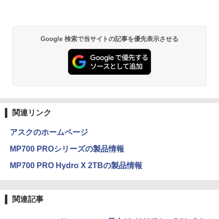
新で在庫処分
￥250
￥1,112
￥770
￥12,980
BRUCE WAYNE feat. Flo Milli, ATL Jacob
by Amazon 天然水 ラベルレス 500ml ×24本
異世界居酒屋「のぶ」(22) (角川コミックス・
Google 検索で当サイトの記事を優先表示させる
[Explicit]
富士山の天然水 バナジウム含有 水 ミネラル
エース)
ウォーター ペットボトル 静岡県産 500ミリリ
ットル (Smart Basic)
￥250
￥832
￥1,380
見知らぬ糸
ONE PIECE モノクロ版 115 (ジャンプコミッ
クスDIGITAL)
by Amazon 天然水ラベルレス 2L×9本
関連リンク
￥250
￥594
￥1,117
アスクのホームページ
MP700 PROシリーズの製品情報
On My Road (Stadium ver.)
HUNTER×HUNTER モノクロ版 39 (ジャンプ
MP700 PRO Hydro X 2TBの製品情報
コミックスDIGITAL)
by Amazon 炭酸水 ラベルレス 500ml ×24本
強炭酸水 ペットボトル 500ミリリットル (Sm
￥250
art Basic)
￥572
関連記事
￥1,625