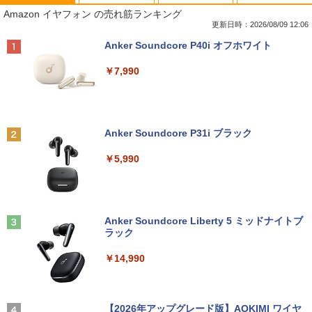
【★最大100%ポイント】【大特価!訳あ
富士通 Fujitsu 液晶モニター VL-17CST
ちいかわ なんか小さくてかわいいやつ
1
1
1
Amazon イヤフォン の売れ筋ランキング
り!】富士通 LIFEBOOK A576/第6世代 C
17インチ スクエア ホワイト LCD LEDバ
（1） （ワイドKC） [ ナガノ ]
ore i3/メモリ:4GB/SSD:128GB/15.6型液
ックライト SXGA 1280×1024 TNパネル
更新日時：2026/08/09 12:06
晶/USB 3.0/VGA/HDMI/DVD/Office/中古
非光沢 ノングレア DVI VESA準拠 ディス
￥1,100
Anker Soundcore P40i オフホワイト
パソコン ノートパソコン Windows11 W
プレイ 【中古】
indows10
￥7,990
￥2,750
￥8,999
羽生結弦（2027年1月始まりカレンダ
2
ー）
【超特価】厳選大手メーカー 液晶モニタ
2
Anker Soundcore P31i ブラック
【マラソンP5倍/10%オフクーポン】中古
ー シークレット 19インチワイド ノング
￥4,345
2
ノートパソコン Windows11 Pro Office
レア VGA DELL NEC 等 液晶ディスプレ
￥5,990
付き Panasonic Let's note CF-NX3 第4
イ【中古】
世代 Core i5 メモリ8GB 高速SSD256GB
12.1インチ Bluetoot WEBカメラ Wi-Fi
￥3,100
HDMI 初期設定済み 送料無料 90日保証
杖と剣のウィストリア（16） （講談社コ
3
ミックス） [ 大森 藤ノ ]
Anker Soundcore Liberty 5 ミッドナイトブ
￥9,800
ラック
￥594
モバイルモニター 15.6インチ InnoView
3
モバイルディスプレイ 自立型 1920*1080
￥14,990
FHD ポータブルモニター IPS液晶パネル
中古パソコン | Lenovo | ThinkPad L57
薄型 軽量 持ち運び 壁掛けに対応 Switc
3
0 | Windows11 | ノートPC | 一年保証 |
h/PS3/PS4/PS5/Xbox One/PC/スマホ/U
第7世代 | Core i5 7200U 2.5(～最大3.1)
SBType-C/標準HDMI対応【選べる種
ちいかわ なんか小さくてかわいいやつ
4
GHz | MEM:8GB | HDD:500GB | DVDマ
類】タッチ/ケース付き/4Kタイプ
【2026年アップグレード版】AOKIMI ワイヤ
（2） （ワイドKC） [ ナガノ ]