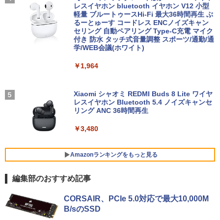
ルチ | 無線LAN:あり | テンキー | Win11P
レスイヤホン bluetooth イヤホン V12 小型
ro64Bit | ACアダプター付属
軽量 ブルートゥースHi-Fi 最大36時間再生 ぶ
￥8,980
￥1,210
るーとゅーす コードレス ENCノイズキャン
セリング 自動ペアリング Type-C充電 マイク
￥9,980
付き 防水 タッチ式音量調整 スポーツ/通勤/通
学/WEB会議(ホワイト)
アースドリームス 厳選おまかせモニター
4
バムとケロのデイブック Bam and Ker
21.5型〜27型ワイド 【HDMI対応 / FULL
5
￥1,964
o Day Book [ 島田ゆか ]
【期間限定 ポイント10倍】Lenovo Idea
HD解像度】 大手メーカー液晶 (Dell/HP/
4
Pad D330 10.1型 2-in-1 タブレットPC／
NEC等) テレワーク デュアルモニター S
着脱式キーボード（intel 第九世代Celero
witch PS4 PS5対応 【整備済み中古品】
￥4,950
n N4000/4GB/64GB eMMC/HD IPS液晶
Xiaomi シャオミ REDMI Buds 8 Lite ワイヤ
Type-C データ/充電可）/microSD対応
レスイヤホン Bluetooth 5.4 ノイズキャンセ
￥6,470
（最大128GB）/Windows 11 Pro／Dolb
リング ANC 36時間再生
y Audio）【整備済み中古品】
￥3,480
￥13,800
＼500円OFFクーポンあり！／ モバイル
5
モニター 15.6インチ 1080PフルHD ディ
スプレイ VESA対応 コスパ デュアルモニ
Amazonランキングをもっと見る
ター サブモニター ゲーミングモニター
【期間限定破格金額！】新生活 新古品 W
ポータブルモニター 外付けモニター リモ
5
編集部のおすすめ記事
in11搭載 パソコンノートパソコンoffice
ートワーク IPS mini pc ミニPC 多デバ
付き 初心者向けノートPC 初期設定済 1
イス対応 ブラック
BRUCE WAYNE feat. Flo Milli, ATL Jacob
【Amazon.co.jp限定】 い・ろ・は・す 2L P
薬屋のひとりごと 17巻 (デジタル版ビッグガ
5.6型 インテル高速CPU ランダムで発送
CORSAIR、PCIe 5.0対応で最大10,000M
[Explicit]
ET ラベルレス ×8本
ンガンコミックス)
メモリ4GB～ 高速SSD1TB 最大 フルHD
￥9,480
B/sのSSD
Webカメラ zoom 軽量薄型 無線 型番更