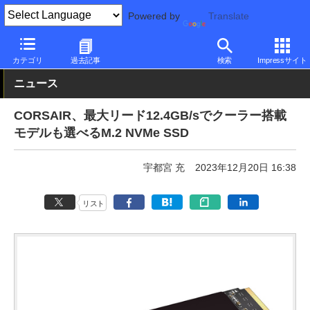
Powered by
Translate
PC Watch
半導体/周辺機器
SSD
その他
カテゴリ
過去記事
検索
Impressサイト
ニュース
CORSAIR、最大リード12.4GB/sでクーラー搭載
モデルも選べるM.2 NVMe SSD
宇都宮 充
2023年12月20日 16:38
リスト