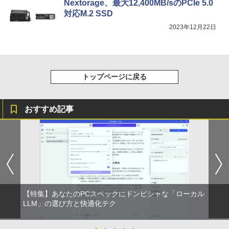
On My Road (Stadium ver.)
スーパーの裏でヤニ吸うふたり 9巻 (デジタル
Nextorage、最大12,400MB/sのPCIe 5.0
版ビッグガンガンコミックス)
コカ・コーラ やかんの麦茶 from 爽健美茶 ラ
対応M.2 SSD
ベルレス 650mlPET×24本
￥250
2023年12月22日
￥810
￥2,009
トップページに戻る
おすすめ記事
【特集】あなたのPCスペックにドンピシャな「ローカル
LLM」の選び方と快適化テク
●
●
●
●
●