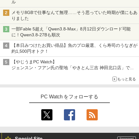
ル
メモリ8GBで仕事なんて無理……そう思っていた時期が僕にもあ
りました
一部Fable 5超え「Qwen3.8-Max」8月12日ダウンロード可能
に！Qwen3.8-27Bも順次
【本日みつけたお買い得品】魚のプロ厳選、くら寿司のうなぎが
約1,500円オトク！
【やじうまPC Watch】
ジェンスン・フアン氏の聖地「やきとん三吉 神田北口店」で
「ご来店記念コース」を娘と堪能
もっと見る
～コース名を変更したのはNVIDIAに怒られたからではない
PC Watch をフォローする
Special Site