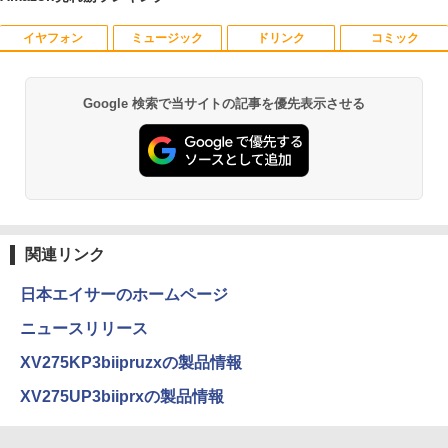
イヤフォン
ミュージック
ドリンク
コミック
【予約商品】2027年度カレンダー ミニミ
1
ニ日めくり 米津祐介 C-1776-YZ グリー
ティングライフ 大人 かわいい インテリ
ア イラスト 令和9年 おしゃれ イラスト
Google 検索で当サイトの記事を優先表示させる
Anker Soundcore P40i オフホワイト
BRUCE WAYNE feat. Flo Milli, ATL Jacob
【Amazon.co.jp限定】 い・ろ・は・す 2L P
薬屋のひとりごと 17巻 (デジタル版ビッグガ
ミニサイズ 手のひらサイズ
[Explicit]
ET ラベルレス ×8本
ンガンコミックス)
￥7,990
￥2,200
￥250
￥1,112
￥770
ハヤブサ消防団 森へつづく道 【電子書
2
Anker Soundcore P31i ブラック
BRUCE WAYNE feat. Flo Milli, ATL Jacob
by Amazon 天然水 ラベルレス 500ml ×24本
異世界居酒屋「のぶ」(22) (角川コミックス・
籍】[ 池井戸潤 ]
[Explicit]
富士山の天然水 バナジウム含有 水 ミネラル
エース)
関連リンク
ウォーター ペットボトル 静岡県産 500ミリリ
￥5,990
￥2,200
ットル (Smart Basic)
￥250
￥832
日本エイサーのホームページ
￥1,380
ニュースリリース
Anker Soundcore Liberty 5 アプリコットピ
On My Road (Stadium ver.)
ONE PIECE モノクロ版 115 (ジャンプコミッ
XV275KP3biipruzxの製品情報
送料無料【中古】ガラスの仮面 1〜49巻
3
ンク
クスDIGITAL)
by Amazon 炭酸水 ラベルレス 500ml ×24本
までの全巻セット 花とゆめコミックス 美
XV275UP3biiprxの製品情報
強炭酸水 ペットボトル 500ミリリットル (Sm
￥250
内すずえ 白泉社（少女コミック）
art Basic)
￥-
￥594
￥7,838