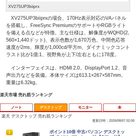
XV275UP3biiprx
XV275UP3biiprxの場合、170Hz表示対応のVAパネル
を搭載し、FreeSync PremiumのサポートやRGBライト
を備える点などが特徴。主な仕様は、解像度がWQHD(2,
560×1,440ドット)、表示色数が1,670万色、中間色応答
速度が2ms、輝度が1,000cd/平方m、ダイナミックコント
ラスト比が1億:1、視野角が上下/左右ともに178度。
インターフェイスは、HDMI 2.0、DisplayPort 1.2、音
声出力などを装備。本体サイズは613.1×267×587mm、
重量は6.32kg。
楽天市場 売れ筋ランキング
ノート
デスクトップ
モニター
本
楽天 デスクトップ 売れ筋ランキング
更新日時：2026/08/07 02:00
ポイント10倍 中古パソコン デスクトッ
1