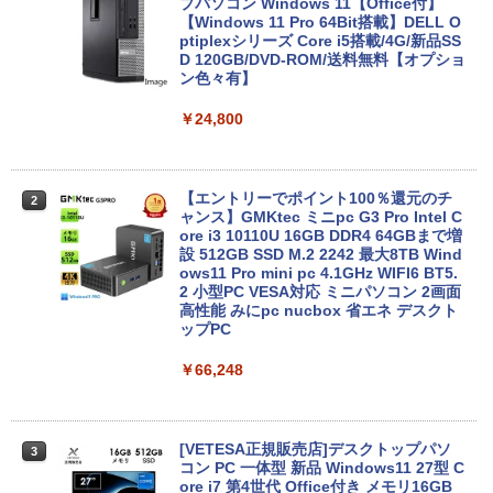
プパソコン Windows 11【Office付】
【Windows 11 Pro 64Bit搭載】DELL O
ptiplexシリーズ Core i5搭載/4G/新品SS
D 120GB/DVD-ROM/送料無料【オプショ
ン色々有】
￥24,800
【エントリーでポイント100％還元のチ
2
ャンス】GMKtec ミニpc G3 Pro Intel C
ore i3 10110U 16GB DDR4 64GBまで増
設 512GB SSD M.2 2242 最大8TB Wind
ows11 Pro mini pc 4.1GHz WIFI6 BT5.
2 小型PC VESA対応 ミニパソコン 2画面
高性能 みにpc nucbox 省エネ デスクト
ップPC
￥66,248
[VETESA正規販売店]デスクトップパソ
3
コン PC 一体型 新品 Windows11 27型 C
ore i7 第4世代 Office付き メモリ16GB