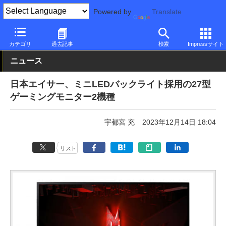
Powered by
Translate
PC Watch
半導体/周辺機器
モニター
Acer
カテゴリ
過去記事
検索
Impressサイト
ニュース
日本エイサー、ミニLEDバックライト採用の27型
ゲーミングモニター2機種
宇都宮 充
2023年12月14日 18:04
リスト