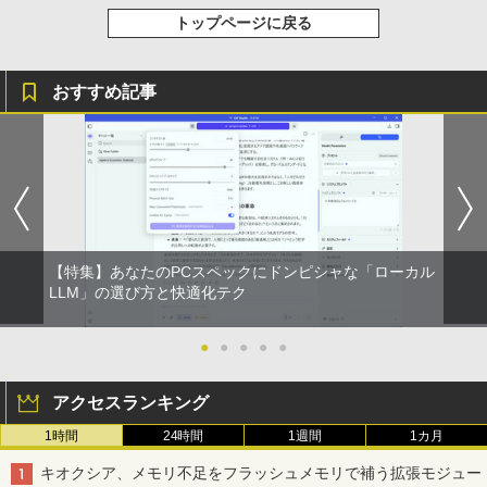
￥1,625
トップページに戻る
【2026年アップグレード版】AOKIMI ワイヤ
On My Road (Stadium ver.)
HUNTER×HUNTER モノクロ版 39 (ジャンプ
レスイヤホン bluetooth イヤホン V12 小型
コミックスDIGITAL)
by Amazon 天然水ラベルレス 2L×9本
永遠の記憶 [ 東野 圭吾 ]
4
軽量 ブルートゥースHi-Fi 最大36時間再生 ぶ
￥250
おすすめ記事
るーとゅーす コードレス ENCノイズキャン
￥572
￥1,117
￥2,310
セリング 自動ペアリング Type-C充電 マイク
付き 防水 タッチ式音量調整 スポーツ/通勤/通
学/WEB会議(ホワイト)
BUGS LIFE
スーパーの裏でヤニ吸うふたり 9巻 (デジタル
￥1,964
版ビッグガンガンコミックス)
コカ・コーラ やかんの麦茶 from 爽健美茶 ラ
片田舎のおっさん、剣聖になる 11 〜
ベルレス 650mlPET×24本
￥250
5
ただの田舎の剣術師範だったのに、大成
￥810
Xiaomi シャオミ REDMI Buds 8 Lite ワイヤ
した弟子たちが俺を放ってくれない件〜
￥2,009
【特集】あなたのPCスペックにドンピシャな「ローカル
レスイヤホン Bluetooth 5.4 ノイズキャンセ
【電子書籍】[ 佐賀崎しげる ]
LLM」の選び方と快適化テク
リング ANC 36時間再生
￥1,430
￥2,980
●
●
●
●
●
アクセスランキング
1時間
24時間
1週間
1カ月
キオクシア、メモリ不足をフラッシュメモリで補う拡張モジュー