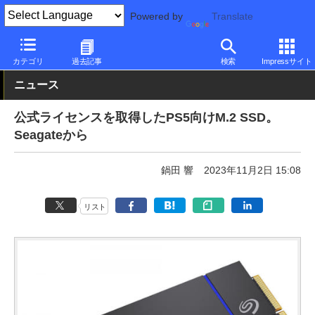
Powered by
Translate
PC Watch
半導体/周辺機器
SSD
その他
カテゴリ
過去記事
検索
Impressサイト
ニュース
公式ライセンスを取得したPS5向けM.2 SSD。
Seagateから
鍋田 響
2023年11月2日 15:08
リスト