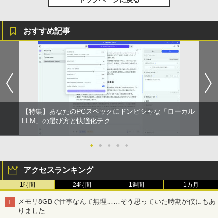
おすすめ記事
【特集】あなたのPCスペックにドンピシャな「ローカル
LLM」の選び方と快適化テク
●
●
●
●
●
アクセスランキング
1時間
24時間
1週間
1カ月
メモリ8GBで仕事なんて無理……そう思っていた時期が僕にもあ
りました