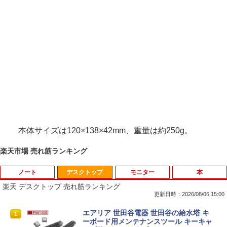
本体サイズは120×138×42mm、重量は約250g。
楽天市場 売れ筋ランキング
ノート
デスクトップ
モニター
本
楽天 デスクトップ 売れ筋ランキング
更新日時：2026/08/06 15:00
中古パソコン | Dell | Latitude 3500 | Wi
エアリア 世田谷電器 世田谷の給水塔 キ
1
1
ndows11 | ノートPC | 一年保証 | 第8世
ーボード用メンテナンスツール キーキャ