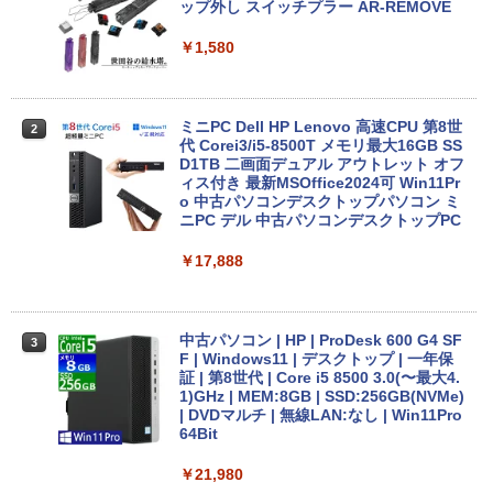
代 | Core i5-8265U 1.6(〜最大3.9)GHz |
ップ外し スイッチプラー AR-REMOVE
MEM:8GB | SSD:256GB(新品) | 光学ド
ライブ非搭載 | 無線LAN:あり | Webカメ
￥1,580
ラ内蔵 | フルHD | テンキー | Win11Pro6
4Bit | ACアダプター付属
￥25,980
ミニPC Dell HP Lenovo 高速CPU 第8世
2
代 Corei3/i5-8500T メモリ最大16GB SS
D1TB 二画面デュアル アウトレット オフ
ィス付き 最新MSOffice2024可 Win11Pr
【最新Office2024】中古ノート Lenovo
o 中古パソコンデスクトップパソコン ミ
2
ThinkPad L580 第8世代Core i5 大画面
ニPC デル 中古パソコンデスクトップPC
15.6インチ液晶 メモリ8GB/16GB 新品S
SD 1TB テンキー付き Webカメラ内蔵 U
￥17,888
SB 3.0 無線LAN搭載 office付き Windo
ws11搭載 ノートPC パソコン ノート 中
古パソコン 中古PC オフィス 中古
中古パソコン | HP | ProDesk 600 G4 SF
3
￥26,800
F | Windows11 | デスクトップ | 一年保
証 | 第8世代 | Core i5 8500 3.0(〜最大4.
1)GHz | MEM:8GB | SSD:256GB(NVMe)
| DVDマルチ | 無線LAN:なし | Win11Pro
【マラソンP5倍/10%オフクーポン】【ワ
64Bit
3
ケあり/激安商品】 中古ノートパソコン
レノボ Lenovo ThinkPad L380 第8世代
￥21,980
Core i5 メモリ8GB/16GB SSD128/256G