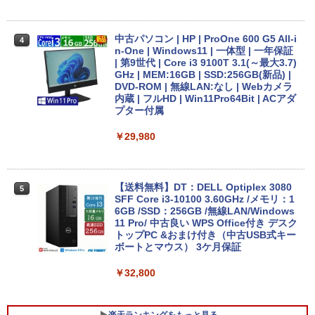
B/512GB 13.3インチ Windows11 Pro 送
料無料 保証付き
中古パソコン | HP | ProOne 600 G5 All-i
4
￥15,800
n-One | Windows11 | 一体型 | 一年保証
| 第9世代 | Core i3 9100T 3.1(～最大3.7)
GHz | MEM:16GB | SSD:256GB(新品) |
DVD-ROM | 無線LAN:なし | Webカメラ
エントリーで最大10倍！｜【Win11正式
内蔵 | フルHD | Win11Pro64Bit | ACアダ
4
対応モデル】アウトレット 第8世代 Core
プター付属
i5 ノートパソコン Win11対応 15.6型 大
画面中古PC 富士通 NEC DELL 新品SSD
￥29,980
搭載 メモリ最大32GB 新品SSD最大2TB
Office付き DVD内蔵/テンキー/WEBカメ
ラ選択可 中古パソコン
【送料無料】DT：DELL Optiplex 3080
5
￥22,399
SFF Core i3-10100 3.60GHz /メモリ：1
6GB /SSD：256GB /無線LAN/Windows
11 Pro/ 中古良い WPS Office付き デスク
トップPC &おまけ付き（中古USB式キー
Lenovo ThinkPad X13 Gen1 Gen2 Ge
ボートとマウス） 3ケ月保証
5
n3 モデル選択可能 [ Windows11 / Offic
e付き / SSD 256GB 512GB / メモリ 8G
￥32,800
B 16GB / 第10世代 第11世代 第12世代 I
ntel Core i5] 初期設定不要 Office 中古
ノートパソコン 中古パソコン 中古pc レ
楽天ランキングをもっと見る