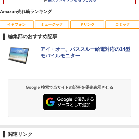
ノボ シンクパッド【Win11正式対応】
Amazon売れ筋ランキング
￥30,800
イヤフォン
ミュージック
ドリンク
コミック
【マラソンセール期間中ポイント5倍】中
2027 近江兄弟社中学校・直前対策合格セ
1
1
古モニター 19〜27インチ サイズ選択可
ット問題集(5冊) 中学受験 過去問の傾向
編集部のおすすめ記事
能 HDMI / DisplayPort / VGA / DVI 端子
と対策 / 参考書 自宅学習 送料無料 / 受験
選択可能 店長おまかせ ケーブル付き サ
専門サクセス
Anker Soundcore P40i オフホワイト
BRUCE WAYNE feat. Flo Milli, ATL Jacob
by Amazon 天然水 ラベルレス 500ml ×24本
薬屋のひとりごと 17巻 (デジタル版ビッグガ
ブモニターにおすすめ 動作確認済み 30
アイ・オー、パススルー給電対応の14型
[Explicit]
富士山の天然水 バナジウム含有 水 ミネラル
ンガンコミックス)
日保証 送料無料
￥19,250
モバイルモニター
ウォーター ペットボトル 静岡県産 500ミリリ
￥5,990
ットル (Smart Basic)
￥250
￥770
￥4,580
￥1,380
買わない生活 [ 稲垣 えみ子 ]
2
Anker Soundcore P31i ブラック
BRUCE WAYNE feat. Flo Milli, ATL Jacob
異世界居酒屋「のぶ」(22) (角川コミックス・
Google 検索で当サイトの記事を優先表示させる
モニター 21.5型 液晶ディスプレイ ベゼ
￥1,980
2
[Explicit]
エース)
【Amazon.co.jp限定】 い・ろ・は・す 2L P
ル ディスプレイ 液晶モニター PCモニタ
ET ラベルレス ×8本
￥4,990
ー 壁掛け フリッカーレス FreeSync 21.
￥250
￥832
5インチ 角度調節 FullHD ブルーライト
￥1,001
カット VAパネル VESAフル FHDノング
レア MAXZEN JM22CH02
100日後に英語がものになる1日10分 ネ
3
Anker Soundcore Liberty 5 ミッドナイトブ
On My Road (Stadium ver.)
HUNTER×HUNTER モノクロ版 39 (ジャンプ
￥9,480
イティブ英語書き写し [ ブレット・リン
ラック
コミックスDIGITAL)
by Amazon 天然水ラベルレス 2L×9本
ゼイ ]
関連リンク
￥250