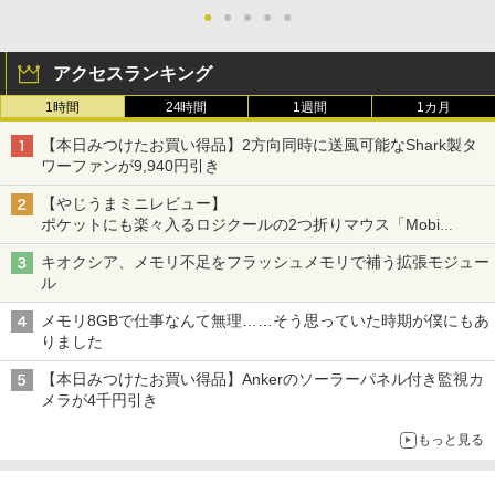
【新商品特価11699円！8/11 1:59迄】モ
5
●
●
●
●
●
バイルモニター 15.6インチ ポータブルモ
ニター モバイルディスプレイ 1920×108
0 フルHD IPSパネル 非光沢 HDR スピー
アクセスランキング
カー内蔵 保護カバー付き 軽量 薄型 Type
-C ミニHDMI 在宅 テレワーク simplus
1時間
24時間
1週間
1カ月
シンプラス SP-MBM156 【送料無料】
【本日みつけたお買い得品】2方向同時に送風可能なShark製タ
￥11,699
ワーファンが9,940円引き
【やじうまミニレビュー】
ポケットにも楽々入るロジクールの2つ折りマウス「Mobi
Fold」。その気になるギミックとは？
キオクシア、メモリ不足をフラッシュメモリで補う拡張モジュー
ル
メモリ8GBで仕事なんて無理……そう思っていた時期が僕にもあ
りました
【本日みつけたお買い得品】Ankerのソーラーパネル付き監視カ
メラが4千円引き
もっと見る