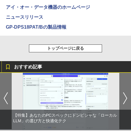
￥14,990
￥572
￥1,117
￥1,980
アイ・オー・データ機器のホームページ
【1,000円クーポン＋ポイント最大31.5%
3
還元！】PCモニター 液晶ディスプレイ 2
ニュースリリース
4インチ VA FHD 1080P フルHD 非光沢
ディスプレイ（100Hz/VGA/HDMI1.4 ブ
【2026年アップグレード版】AOKIMI ワイヤ
BUGS LIFE
スーパーの裏でヤニ吸うふたり 9巻 (デジタル
【全巻】DRAGON BALL 1-42巻セット
4
GP-DPS18PAT/Bの製品情報
ルーライト軽減 フリッカーレス VESA対
レスイヤホン bluetooth イヤホン V12 小型
版ビッグガンガンコミックス)
コカ・コーラ やかんの麦茶 from 爽健美茶 ラ
（ジャンプコミックス） [ 鳥山 明 ]
応 Adaptive Sync対応 4000:1コントラ
軽量 ブルートゥースHi-Fi 最大36時間再生 ぶ
ベルレス 650mlPET×24本
￥250
スト チルト調節可 PCモニター KTC H24
るーとゅーす コードレス ENCノイズキャン
￥810
￥20,328
V27
セリング 自動ペアリング Type-C充電 マイク
￥1,653
トップページに戻る
付き 防水 タッチ式音量調整 スポーツ/通勤/通
学/WEB会議(ホワイト)
￥10,143
On My Road (Stadium ver.)
ONE PIECE モノクロ版 115 (ジャンプコミッ
￥1,964
クスDIGITAL)
by Amazon 炭酸水 ラベルレス 500ml ×24本
【送料無料】日経エンタテインメント9月
おすすめ記事
5
強炭酸水 ペットボトル 500ミリリットル (Sm
号特別表紙版 2026年9月号 【日経エンタ
￥250
モニター 23.8インチ 144Hz FHD pcモニ
art Basic)
テインメント増刊】【雑誌】
4
￥594
ター フリッカーレス FullHD ブルーライ
Xiaomi シャオミ REDMI Buds 8 Lite ワイヤ
トカット ノングレア ディスプレイ HDMI
レスイヤホン Bluetooth 5.4 ノイズキャンセ
￥1,625
￥980
144hz pcモニター Adaptive-Sync ブラ
リング ANC 36時間再生
ック MAXZEN MJM24IC01 MJM24IC02-
F144 マクスゼン
￥2,980
￥10,980
【特集】あなたのPCスペックにドンピシャな「ローカル
LLM」の選び方と快適化テク