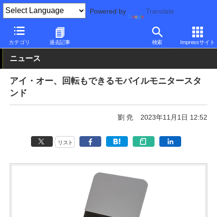
Powered by
Translate
PC Watch
半導体/周辺機器
アクセサリ
その他
カテゴリ
過去記事
検索
Impressサイト
ニュース
アイ・オー、回転もできるモバイルモニタースタ
ンド
劉 尭
2023年11月1日 12:52
リスト