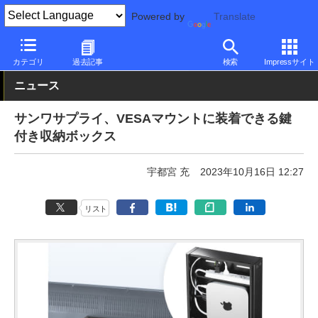
Powered by
Translate
PC Watch
半導体/周辺機器
その他
カテゴリ
過去記事
検索
Impressサイト
ニュース
サンワサプライ、VESAマウントに装着できる鍵
付き収納ボックス
宇都宮 充
2023年10月16日 12:27
リスト