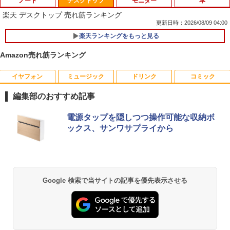
ノート
デスクトップ
モニター
本
楽天 デスクトップ 売れ筋ランキング
更新日時：2026/08/09 04:00
楽天ランキングをもっと見る
Amazon売れ筋ランキング
イヤフォン
ミュージック
ドリンク
コミック
音羽美奈写真集（仮） [ 音羽美奈 ]
1
編集部のおすすめ記事
￥4,180
Anker Soundcore P40i オフホワイト
BRUCE WAYNE feat. Flo Milli, ATL Jacob
by Amazon 天然水 ラベルレス 500ml ×24本
薬屋のひとりごと 17巻 (デジタル版ビッグガ
電源タップを隠しつつ操作可能な収納ボ
[Explicit]
富士山の天然水 バナジウム含有 水 ミネラル
ンガンコミックス)
ックス、サンワサプライから
ウォーター ペットボトル 静岡県産 500ミリリ
￥7,990
ットル (Smart Basic)
￥250
￥770
ビジネス・キャリア検定試験標準テキス
2
￥1,380
ト 経営戦略2級［第3版］ 公的資格試
験 ビジキャリ [ 高山誠 ]
Anker Soundcore P31i ブラック
BRUCE WAYNE feat. Flo Milli, ATL Jacob
異世界居酒屋「のぶ」(22) (角川コミックス・
Google 検索で当サイトの記事を優先表示させる
[Explicit]
エース)
【Amazon.co.jp限定】 い・ろ・は・す 2L P
￥4,290
ET ラベルレス ×8本
￥5,990
￥250
￥832
￥1,112
かたわれ令嬢が男装する理由（コミッ
3