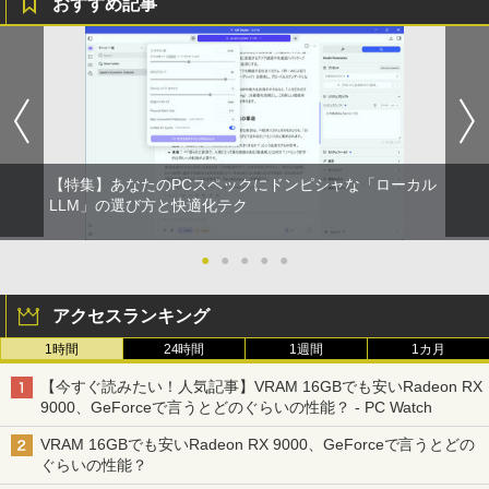
おすすめ記事
【特集】あなたのPCスペックにドンピシャな「ローカル
LLM」の選び方と快適化テク
●
●
●
●
●
アクセスランキング
1時間
24時間
1週間
1カ月
【今すぐ読みたい！人気記事】VRAM 16GBでも安いRadeon RX
9000、GeForceで言うとどのぐらいの性能？ - PC Watch
VRAM 16GBでも安いRadeon RX 9000、GeForceで言うとどの
ぐらいの性能？