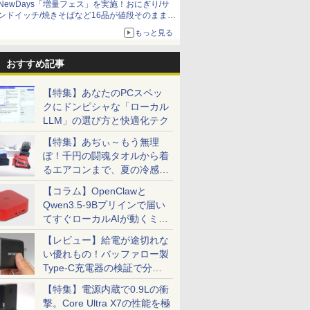
NewDays「増量フェス」を実施！おにぎり/サ
ンドイッチ/焼きそばなど16品が値段そのままで
ボリュームアップ
もっと見る
おすすめ記事
【特集】あなたのPCスペッ
クにドンピシャな「ローカル
LLM」の選び方と快適化テク
【特集】あぢぃ～もう無理
ぽ！千円の闘魂タオルから着
るエアコンまで、夏の冷感グ
ッズ一挙紹介
【コラム】OpenClawと
Qwen3.5-9Bプリインで届い
てすぐローカルAIが動くミニ
PC「SER9 Pro」
【レビュー】給電が途切れな
い優れもの！バッファロー製
Type-C充電器の検証で分か
ったこと
【特集】電源内蔵で0.9Lの衝
撃。Core Ultra X7の性能を極