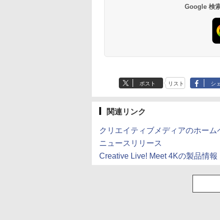
￥250
￥1,001
￥770
￥250
￥1,380
￥832
Google
ミネラルウォーター
ペットボトル 静岡県
産 500ミリリットル
(Smart Basic)
ポスト
リスト
シ
関連リンク
クリエイティブメディアのホーム
ニュースリリース
Creative Live! Meet 4Kの製品情報