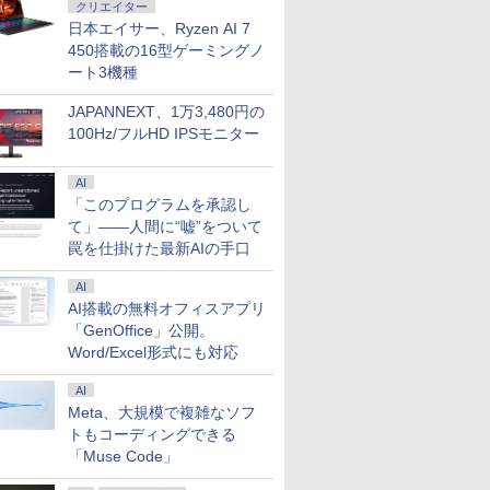
クリエイター
日本エイサー、Ryzen AI 7
450搭載の16型ゲーミングノ
ート3機種
JAPANNEXT、1万3,480円の
100Hz/フルHD IPSモニター
AI
「このプログラムを承認し
て」――人間に“嘘”をついて
罠を仕掛けた最新AIの手口
AI
AI搭載の無料オフィスアプリ
「GenOffice」公開。
Word/Excel形式にも対応
AI
Meta、大規模で複雑なソフ
トもコーディングできる
「Muse Code」