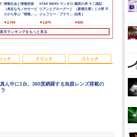
ス
vo
ぞ
【中古デスクトップ
PHILIPS 241V8 LED液
中古ノートパソコン 富
情報社会と情報技術
ミニPC Dell HP
モバイルモニター 15.6
8月5日限定10倍＆抽選
STAR WARS マンダロ
FUJITSU/富士通
マイクロソフト 法人向
【楽天1位！保護レザ
幽冥の岸 十二国記
Dynabook S
【中古ゲーミ
ARZOPA モ
ちいかわ な
ク
イ
本
PC】ESPRIMO
晶モニター 23.8インチ
士通 LIFEBOOK U938
（身近なモノやサービ
Lenovo 高速CPU 第8
インチ InnoView モバ
10000P！｜2021年モ
リアンとグローグー [
ESPRIMO
け Surface Pro 12 イン
ーケース付き】【タッ
（新潮文庫） [ 小野 不
量13.3型約1.
新品ケース使用
ニター 14イン
くてかわいい
長
D588/CX
ワイド ブラック
第7世代 Core i5
スから学ぶ「情報」教
世代 Corei3/i5-8500T
イルディスプレイ 自立
デル！高性能ノートパ
ジェフリー・ブラウン
D7010/E【GTX1650/Intel
チ キーボード ストー
チ選択】 モバイルモニ
由美 ]
HD1920x108
GeForce RTX 
1080P IPS U
なんか楽しく
ル
世代
FMVD4505HP / Core
1920×1080 （フル
Windows11 Pro Office
室1） [ 土屋 誠司 ]
メモリ最大16GB
型 1920*1080 FHD ポー
ソコン Windows11 富
]
Core i5-
ン グレー EP2-32891
ター 15.6インチ ノング
代Core i7-10
Core i7-8700 
mini HDMI 約
絵本付き特装
￥16,980
￥6,500
￥12,980
￥2,750
￥17,888
￥8,980
￥15,120
￥1,870
￥33,000
￥25,278
￥9,999
￥825
￥29,700
￥67,980
￥11,089
￥1,980
無
(～
i3-8100 / 8GB / 2.5"
HD）16:9 IPSパネル
2024付き メモリ8GB
SSD1TB 二画面デュア
タブルモニター IPS液晶
士通 LIFEBOOK
10500/8GB(DDR4)/M.2
レア 非光沢 1080Pフル
NVMeSSD25
2.5" SSD 500
社キャラクター
除
SSD 240GB /
非光沢 ノングレア 液
SSD256GB/1TB選択可
ル アウトレット オフ
パネル 薄型 軽量 持ち運
A5511 第11世代
SSD512GB/DVD-
HD コスパ 高画質 デュ
リ8GB IR
Windows11
ナガノ ]
楽天ランキングをもっと見る
代
Windows 11 / WPS
晶ディスプレイ HDMI
13.3型 軽量 モバイル
ィス付き 最新
び 壁掛けに対応
Celeron 6305U最大メ
RW/Win11 Pro-64bit】
アルモニター サブモニ
Type-C Wi-
マ
Office 2 / DVD-RW
VGA VESA準拠 PS4
ビジネス 在宅勤務 学生
MSOffice2024可
Switch/PS3/PS4/PS5/Xbox
モリ32GB 秒速起動新
中古/送料無料 ※沖縄、
ター ポータブルモニタ
Fi6(802.11ax)
|
switch 対応 スイッチ
向け
Win11Pro 中古パソコ
One/PC/スマ
品SSD2TB テンキー内
離島を除く
ー ゲーミングモニター
Bluetooth5.2
【中古】
ンデスクトップパソコ
ホ/USBType-C/標準
蔵 15.6型大画面 ノート
リモートワーク IPS
microSD Offi
コ
Cア
ン ミニPC デル 中古パ
HDMI対応【選べる種
パソコン中古 オフィス
Tpye-C/mini HDMI pc
Windows11
ジック
ドリンク
コミック
ソコンデスクトップPC
類】タッチ/ケース付
付き
ミニPC iPhone対応
中古ノートパ
き/4Kタイプ
Microsoftoffice2024可
送料無料 WIFI
真ん中に1台。360度網羅する魚眼レンズ搭載の
メラ
.
Anker Soundcore
On My Road
by Amazon 天然水
HUNTER×HUNTER
【2026年アップグレ
On My Road
by Amazon 炭酸水
スーパーの裏でヤニ
Xiaomi シャオミ
BUGS LIFE
コカ・コーラ やかんの
ONE PIECE モノクロ
Liberty 5 ミッドナイ
(Stadium ver.)
ラベルレス 2L×9本
モノクロ版 39 (ジャ
ード版】AOKIMI ワ
(Stadium ver.)
ラベルレス 500ml
吸うふたり 9巻 (デジ
REDMI Buds 8 Lite ワ
麦茶 from 爽健美茶 ラ
版 115 (ジャンプコミ
￥250
トブラック
ンプコミックス
イヤレスイヤホン
×24本 強炭酸水 ペッ
タル版ビッグガンガ
イヤレスイヤホン
ベルレス
ックスDIGITAL)
￥250
￥1,117
￥250
水
DIGITAL)
bluetooth イヤホン
トボトル 500ミリリ
ンコミックス)
Bluetooth 5.4 ノイズ
650mlPET×24本