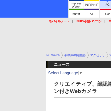
モバイルノート
NUC/小型パソコン
M
SSD
キーボード
マウス
PC Watch
半導体/周辺機器
アクセサリ
ニュース
Select Language
▼
クリエイティブ、顔認
ン付きWebカメラ