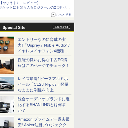
【やじうまミニレビュー】
ポケットにも楽々入るロジクールの2つ折りマ
ウス「Mobi Fold」。その気になるギミックと
もっと見る
は？
Special Site
エントリーなのに脅威の実
力!「Osprey」Noble Audioワ
イヤレスイヤフォン4機種を
一気に聴く
性能の良いお得な中古PC情
報はこのページでチェック！
レイズ鍛造1ピースアルミホ
イール「CE28 N-plus」軽量
なままに剛性を向上
総合オーディオブランドに進
化するSHANLINGとは何者
か？
Amazon プライムデー過去最
安! Anker注目プロジェクタ