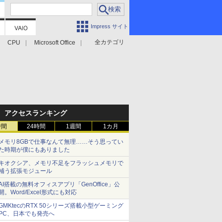
Impress サイト
全カテゴリ
CPU
Microsoft Office
アクセスランキング
時間
24時間
1週間
1カ月
メモリ8GBで仕事なんて無理……そう思ってい
た時期が僕にもありました
キオクシア、メモリ不足をフラッシュメモリで
補う拡張モジュール
AI搭載の無料オフィスアプリ「GenOffice」公
開。Word/Excel形式にも対応
GMKtecのRTX 50シリーズ搭載小型ゲーミング
PC、日本でも発売へ