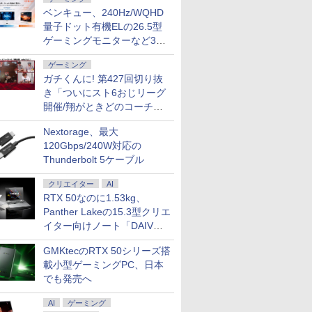
73 薄型軽
ングPC】
バイルモ
んか小さ
●ミニPC【AMD
＼期間限定2000円値下
【期間限定 ポイント
STAGEnavi vol．114
超得2,000円OFF&P2倍
中古ノートパソコン
【楽天ブックス限定特
AOC ゲーミングモニ
hp Elite SFF 800 G9
MS Office 2024 H&B
2026夏登場★Switch2
[中古]キングダム (1-79
タブレット
超得10％
27インチ
[新品]◆
ベンキュー、240Hz/WQHD
2kg フル
 /
チ FHD
やつ（2）
Ryzen 7 6800H搭載 高
げ／【モバイルモニタ
UP＆クーポン配布】
（日工ムック） [ 産経
｜楽天1位｜最大180日
DELL Latitude 5310
典】椛島光 2nd写真集
ター 24G11ZE/11 Fast
Core i7 12700
搭載｜中古ノートパソ
ドック不要 モバイル
巻) 全巻セット_コンデ
Microsoft 
えならこれ!
DELL デル 
ニすう]ス
量子ドット有機ELの26.5型
0 第10世
2060 /
SB-C
て開ける
性能8C/16T】
ー専用鞄付き】モバイ
Lenovo Chromebook
新聞出版 ]
保証｜Core i5 第8世代
Core i5-10310U
Ortensia(プレミアムス
IPS/240/0.3ms ［23.8
2.1GHz/32GB/1TB(SSD)/Multi/W
コン Windows11
ゲーミングモニター 16
ィション(良い)
5/7+ 12
Microsoft
HDMI Dis
ヤニ吸うふた
ゲーミングモニターなど3機
510U
/ 16GB /
500g
版 （講談
ACEMAGIC ミニパソ
ルモニター 15.6インチ
Duet EDU G2 2in1 ノ
｜富士通 中古デスクト
Windows11 Pro Office
テッカー) [ 椛島 光 ]
型 / フル
古】【20260715】
Office付｜Dynabook
インチ 144Hz /120Hz
8GB SSD
デスクトッ
古】 LE
最新刊)[
￥76,800
￥12,980
￥29,800
￥1,210
￥29,800
￥27,800
￥3,850
￥14,200
￥96,800
￥33,800
￥11,999
￥41,380
￥33,945
￥29,800
￥15,400
￥7,068
種
6GB メモ
GB /
ズA） [
コン mini pc 小型PC
パソコンケース モバイ
ートパソコン
ップパソコン
2024付き メモリ16GB
HD(1920×1080) / ワイ
S73 Core i5 第10世代
/60Hz 2k 15.6インチ タ
代Core-i5 
中古デスク
ー4種&イ
ゲーミング
カメラ顔認証
2.5G LAN LPDDR5
ルディスプレイ ポータ
83HKS00M00
Windows11 office付き
SSD512GB 13.3型
ド］
10210U メモリ 8GB
ッチパネル 撥水加工ケ
解像度 2736
世代 メモリ
&コミッパ2
ガチくんに! 第427回切り抜
32+1TB SSD 3画面4K
ブルモニター IPS液晶パ
ChromeOS MediaTek
｜メモリ8GB
Bluetooth HDMI 軽量
SSD 256GB 13.3型
ース スタンド 非光沢
ッチパネル O
SSD256G
ア栞8種付
対応 Radeon 680M 最
ネル 非光沢 薄型 軽量
Kompanio 838 メモリ
き「ついにスト6おじリーグ
SSD256GB
モバイル ビジネス 在宅
FHD 1,920×1,080 WEB
薄型 軽量 VESA ポータ
カメラ/HDM
HDD500G
 HDMI
大3.7GHz 小型 静音
PS4/XBOX/Switch/PC/Mac
4GB eMMC64GB
HDD500GB｜ デスク
勤務 学生向け
カメラ Type-C HDMI
ブル ps5/Mac/switch/2
Windows 
Windows
開催/翔がときどのコーチ就
ce
win11 pro TYPE-C
など対応(
10.95インチ タッチ対
トップ Microsoft
Bluetooth 無線 Wi-Fi
対応 スピーカー内蔵
タブレットP
入可能 単品
任など」
 送料無料
HDMI2.0+DP1.4
応 再生品Sランク
office 第8世代｜セッ
顔認証 整備済み 中古
kksmart
パソコン 2i
クトップ P
Nextorage、最大
ソコン
WiFi6+BTh5.2 在宅勤
ト購入可能｜デスクト
PC 中古パソコン Word
ブレット WI
中古 おす
120Gbps/240W対応の
務 ゲーミングPC
ップ 中古｜中古PC｜
Excel PowerPoint
Bluetooth
トップパソ
Thunderbolt 5ケーブル
中古デスクトップ
ロソフトオフ
PC
クリエイター
AI
RTX 50なのに1.53kg、
Panther Lakeの15.3型クリエ
イター向けノート「DAIV
Z5」
GMKtecのRTX 50シリーズ搭
載小型ゲーミングPC、日本
でも発売へ
AI
ゲーミング