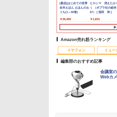
lite SFF 800 G9
Office 2024 H&B
6夏登場★Switch2
古]キングダム (1-79
タブレットPC
超得10％OFF｜買い替
27インチモニター
[新品]◆特典あり◆[ヤ
【中古】第4世代 Core
Magic Trackpad 2 用
【マラソンセール期間
[新品]はじめての世界
【★ランキング第1位
PHILIPS/フィリップ
中古パソコン | Leno
ヒロシマ 消えたか
i7 12700
｜中古ノートパソ
ク不要 モバイル
 全巻セット_コンデ
Microsoft Surface Pro
えならこれ!!
DELL デル U2715Hc
ニすう]スーパーの裏で
i3搭載ノートパソコン
トラックパッド 保護フ
中ポイント5倍】中古
名作えほん えほんのお
獲得商品!!★】 デス
241V8/11 / 23.8型ワ
| ThinkPad L570 |
く （ポプラ社の絵
Hz/32GB/1TB(SSD)/Multi/Win11【中
Windows11
ミングモニター 16
ョン(良い)
5/7+ 12.3インチ メモリ
Microsoft office付き
HDMI DisplatPort【中
ヤニ吸うふたり (1-9巻
500GB 4GBメモリ
ィルム OverLay
モニター 19インチ ス
うち(1～40巻)
トップパソコン ★店
ド 液晶ディスプレイ
Windows11 | ノート
67） [ 指田 和 ]
20260715】
ice付｜Dynabook
 144Hz /120Hz
8GB SSD256GB 第7世
デスクトップパソコン
古】 LEDバックライト
最新刊)[特製ステッカ
DVDマルチドライブ
Protector for Magic
クエア 液晶ディスプレ
おまかせ 最新
FullHD/HDMIケーブ
PC | 一年保証 | 第7
800
,800
,999
,380
￥33,945
￥29,800
￥15,400
￥7,068
￥8,800
￥998
￥3,300
￥26,400
￥15,800
￥5,500
￥9,980
￥1,815
 Core i5 第10世代
Hz 2k 15.6インチ タ
代Core-i5 2.6GHz 2K
中古デスクトップ 第8
ー4種&イラストカード
15.6インチ Wi-Fi
Trackpad 2保護 フィ
イ VGA / DVI端子 店長
Windows11 Office付
標準添付【中古/送料
| Core i5 7200U 2.5
10U メモリ 8GB
パネル 撥水加工ケ
解像度 2736 x 1824 タ
世代 メモリ8GB
&コミッパ2026夏クリ
【Windows10】 MS
ルム シート シール フ
おまかせ ケーブル付き
第六世代 Core-i5
料】※沖縄、離島を
最大3.1)GHz |
 256GB 13.3型
 スタンド 非光沢
ッチパネル Office付き/
SSD256GB
ア栞8種付] 全巻セット
365 Office Web 注目
ィルター アンチグレア
サブモニターにおすす
Core-i7 変更可 八世
く
MEM:8GB |
 1,920×1,080 WEB
 軽量 VESA ポータ
カメラ/HDMI /
HDD500GB
PC [105]
サラサラ マウス 低反
め 動作確認済み 30日
十世代にも対応 高速
HDD:500GB | DVD
 Type-C HDMI
ps5/Mac/switch/2
Windows 11 Pro 中古
Windows11 セット購
射 タッチパッド トラ
保証 送料無料
SSD128GB DVDドラ
ルチ | 無線LAN:あり 
Amazon売れ筋ランキング
etooth 無線 Wi-Fi
 スピーカー内蔵
タブレットPC /ノート
入可能 単品 NEC デス
ックパッド ミヤビック
イブ 中古パソコン 中
テンキー |
証 整備済み 中古
mart
パソコン 2in1 中古 タ
クトップ PC パソコン
ス
古デスクトップパソ
Win11Pro64Bit | A
イヤフォン
ミュー
 中古パソコン Word
ブレット WIFI
中古 おすすめ デスク
ン PC 本体 中古PC
ダプター付属
el PowerPoint
Bluetooth
トップパソコン マイク
Win11 中古
編集部のおすすめ記事
ロソフトオフィス 2019
PC
会議室の
Webカ
Anker Soundcore
BRUCE WAYNE feat.
【Amazon.co.jp限
薬屋のひとりごと 17
Anker Soundcore
BRUCE WAYNE feat
by Amazon 天然水
異世界居酒屋「の
P40i オフホワイト
Flo Milli, ATL Jacob
定】 い・ろ・は・す
巻 (デジタル版ビッグ
P31i ブラック
Flo Milli, ATL Jacob
ラベルレス 500ml
ぶ」(22) (角川コミッ
[Explicit]
2L PET ラベルレス
ガンガンコミックス)
[Explicit]
×24本 富士山の天然
クス・エース)
￥5,990
￥4,990
×8本
水 バナジウム含有 