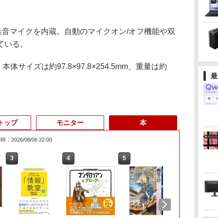
集音マイクを内蔵。自動のマイクオン/オフ機能や双
ている。
体サイズは約97.8×97.8×254.5mm、重量は約
最
トップ
モニター
本
：2026/08/06 22:00
3
3
3
3
4
4
4
4
5
5
5
5
6
6
6
6