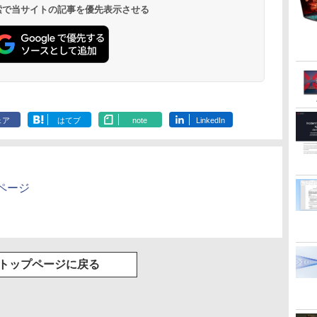
￥14,990
￥572
￥1,964
￥1,625
￥810
￥2,980
￥1,653
￥594
 検索で当サイトの記事を優先表示させる
V12 小型軽量 ブルー
ットル (Smart
キャンセリング ANC
トゥースHi-Fi 最大
Basic)
36時間再生
36時間再生 ぶるーと
ゅーす コードレス
ENCノイズキャンセ
リング 自動ペアリン
グ Type-C充電 マイ
ク付き 防水 タッチ式
音量調整 スポーツ/通
勤/通学/WEB会議(ホ
ェア
はてブ
note
LinkedIn
ワイト)
ページ
トップページに戻る