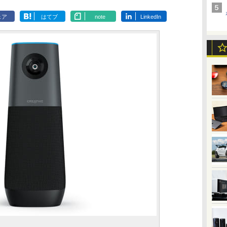
ェア
はてブ
note
LinkedIn