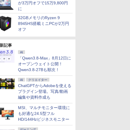
が3万円オフで15万9,800円
に
32GBメモリのRyzen 9
8945HS搭載ミニPCが2万円
オフ
新記事
AI
「Qwen3.8-Max」8月12日に
オープンウェイト公開！
Qwen3.8-27Bも順次！
AI
クリエイター
ChatGPTからAdobeを使える
プラグイン登場。写真/動画
7
7
7
7
8
8
8
8
9
9
9
9
10
10
10
10
編集や資料作成も
MSI、マルチモニター環境に
も好適な24.5型フル
HD/144Hzビジネスモニター
ゲーミング