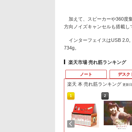
加えて、スピーカーや360度
方向ノイズキャンセルも搭載し
インターフェイスはUSB 2.0。本
734g。
楽天市場 売れ筋ランキング
ノート
デスク
楽天 本 売れ筋ランキング
更新日時
10
10
10
10
1
1
1
1
2
2
2
2