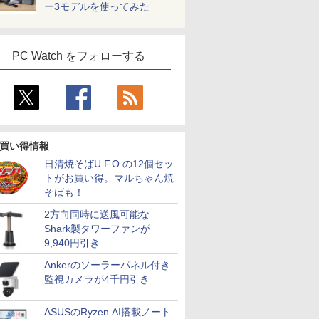
ー3モデルを使ってみた
PC Watch をフォローする
買い得情報
日清焼そばU.F.O.の12個セッ
トがお買い得。マルちゃん焼
そばも！
2方向同時に送風可能な
Shark製タワーファンが
9,940円引き
Ankerのソーラーパネル付き
監視カメラが4千円引き
ASUSのRyzen AI搭載ノート