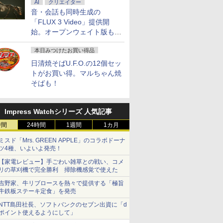
AI
クリエイター
音・会話も同時生成の
「FLUX 3 Video」提供開
始。オープンウェイト版も計
画
本日みつけたお買い得品
日清焼そばU.F.O.の12個セッ
トがお買い得。マルちゃん焼
そばも！
Impress Watchシリーズ 人気記事
時間
24時間
1週間
1カ月
ミスド「Mrs. GREEN APPLE」のコラボドーナ
ツ4種、いよいよ発売！
【家電レビュー】手ごわい雑草との戦い、コメ
リの草刈機で完全勝利 掃除機感覚で使えた
吉野家、牛リブロースを熱々で提供する「極旨
牛鉄板ステーキ定食」を発売
NTT島田社長、ソフトバンクのセブン出資に「d
ポイント使えるようにして」