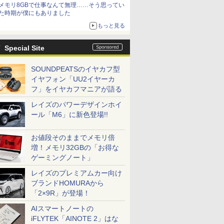
メモリ8GBで仕事なんて無理……そう思ってい
た時期が僕にもありました
もっと見る
Special Site
SOUNDPEATSのイヤカフ型
イヤフォン「UU2イヤーカ
フ」をイヤカフマニアが語る
レイズのパワーデザインホイ
ール「M6」に新色登場!!
お値段そのままでメモリ倍
増！メモリ32GBの「お得な
ゲーミングノート」
レイズのプレミアムカー向け
ブランドHOMURAから
「2×9R」が登場！
AIスマートノートの
iFLYTEK「AINOTE 2」はな