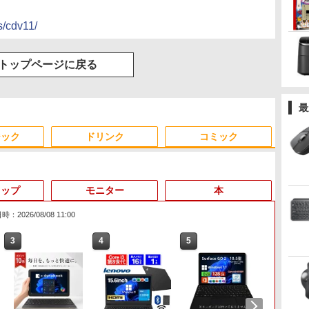
s/cdv11/
トップページに戻る
最
ジック
ドリンク
コミック
トップ
モニター
本
：2026/08/08 11:00
3
4
5
6
Anker Soundcore
On My Road (Stadium
by Amazon 天然水ラベ
ONE PIECE モノクロ版
【2026年アップグレー
On My Road (Stadium
by Amazon 炭酸水 ラ
HUNTER×HUNTER モ
Xiaomi シャオミ REDMI
BUGS LIFE
コカ・コーラ やかんの麦
スーパーの裏でヤニ吸う
Liberty 5 ミッドナイト
ver.)
ルレス 2L×9本
115 (ジャンプコミック
ド版】AOKIMI ワイヤ
ver.)
ベルレス 500ml ×24本
ノクロ版 39 (ジャンプ
Buds 8 Lite ワイヤレス
茶 from 爽健美茶 ラベル
ふたり 9巻 (デジタル版ビ
￥250
ブラック
スDIGITAL)
レスイヤホン
強炭酸水 ペットボトル
コミックスDIGITAL)
イヤホン Bluetooth 5.4
レス 650mlPET×24本
ッグガンガンコミックス)
￥250
￥1,117
￥250