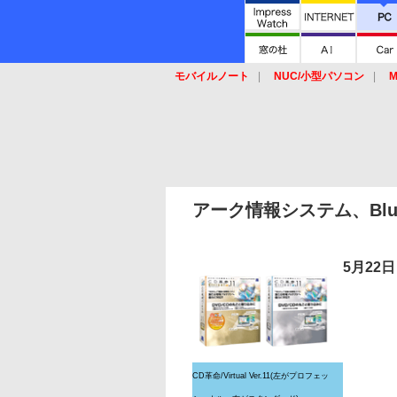
モバイルノート
NUC/小型パソコン
M
SSD
キーボード
マウス
アーク情報システム、Blu
5月22
CD革命/Virtual Ver.11(左がプロフェッ