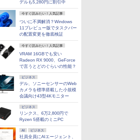
デルも5,280円に割引中
ン | HP |
【1500円OFFクーポン】
【期間限定 ポイントUP＆
15.6型 ノートパソコ
今すぐ読みたい！人気記事
 650 G5 |
【WEBカメラ＆テンキー
クーポン配布】 Lenovo
ルHD Lenovo Think
ついに不満解消？Windows
s11 | ノートPC |
付き】ノートパソコン
Chromebook Duet EDU
L590 Core i5 8265U
11プレビュー版でタスクバー
| 第8世代 | Core
15.6インチ SSD512GB メ
G2 2in1 ノートパソコン
m.2SSD256G メモ
0
￥24,800
￥29,800
￥33,800
5U 1.6(～最大
モリ16GB Corei5 第8世
83HKS00M00
Wi-Fi USBType-C 
の配置変更を徹底検証
z | MEM:8GB |
代 Microsoft Office付き
ChromeOS MediaTek
メラ Windows11【
6GB(新品) | DVD-
Windows11 DELL
Kompanio 838 メモリ
古】
今すぐ読みたい！人気記事
 無線LAN:あり |
Latitude 3500 中古ノー
4GB eMMC64GB 10.95イ
VRAM 16GBでも安い
メラ内蔵 | フルHD
トパソコン PC パソコン
ンチ タッチ対応 再生品S
ー |
中古ノートPC 中古PC 最
ランク
Radeon RX 9000、GeForce
7
7
8
8
9
9
ro64Bit | ACアダ
大SSD1TB メモリ32GB
で言うとどのぐらいの性能？
付属
中古パソコン フルHD
ビジネス
デル、ソニーセンサーのWeb
カメラを標準搭載した小規模
会議向け43型4Kモニター
位常連・超800冠
らスタートリスニ
【期間限定10%OFFクー
[新品][ライトノベル]転生
AOC ゲーミングディス
地球の歩き方 スター・
JAPANNEXT 24.5
セーヴル磁器技術大全
ビジネス
/白 モニター
だれにでもできる英
ポン 8/12 10時まで】 ゲ
したらスライムだった件
プレイ 27G411 ［27型 /フ
ウォーズ [ 地球の歩き方
TNパネル搭載 180H
アントワーヌ・ダル
リンクス、6万2,800円で
3.8 / 24.5 / 27型
りトレーニング [
ーミングモニター 27イン
(全23冊) 全巻セット
ルHD(1920×1080) /ワイ
編集室 ]
フルHD(1920x1080
]
Ryzen 5搭載のミニPC
200Hz
也 ]
チ FHD 240Hz 1ms Fast
ド］
度 ゲーミングモニタ
9
￥13,980
￥25,630
￥17,800
￥2,750
￥16,980
￥30,800
/165Hz/100Hz ゲ
IPSパネル HDMI2.0×1
JN-245GT180FHDR
AI
ビジネス
モニター 1ms応
DP1.4×1 Adaptive Sync
HDMI DP HDR400
社員全員にAIエージェント、
モニター パソコン
対応 フリッカーフリー ブ
sRGB:100% 1ms(M