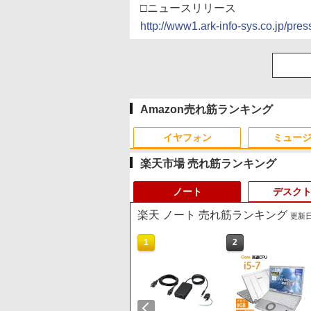
□ニュースリリース
http://www1.ark-info-sys.co.jp/pres
Amazon売れ筋ランキング
イヤフォン
ミュー
楽天市場 売れ筋ランキング
ノート
デスク
楽天 ノート 売れ筋ランキング
更新日時
10
1
2
Anker Soundcore P40i
BRUCE WAYNE feat.
【Amazon.co.jp限定】
薬屋のひとりごと 17巻
Anker Soundcore P31i
BRUCE WAYNE feat.
by Amazon 天然水 ラ
異世界居酒屋「のぶ」
オフホワイト
Flo Milli, ATL Jacob
い・ろ・は・す 2L PET
(デジタル版ビッグガン
ブラック
Flo Milli, ATL Jacob
ベルレス 500ml ×24本
(22) (角川コミックス・
[Explicit]
ラベルレス ×8本
ガンコミックス)
[Explicit]
富士山の天然水 バナジ
エース)
￥7,990
￥5,990