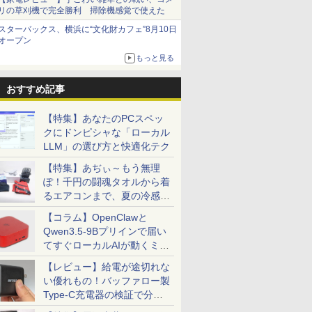
リの草刈機で完全勝利 掃除機感覚で使えた
スターバックス、横浜に“文化財カフェ”8月10日
オープン
もっと見る
おすすめ記事
【特集】あなたのPCスペッ
クにドンピシャな「ローカル
LLM」の選び方と快適化テク
【特集】あぢぃ～もう無理
ぽ！千円の闘魂タオルから着
るエアコンまで、夏の冷感グ
ッズ一挙紹介
【コラム】OpenClawと
Qwen3.5-9Bプリインで届い
てすぐローカルAIが動くミニ
PC「SER9 Pro」
【レビュー】給電が途切れな
い優れもの！バッファロー製
Type-C充電器の検証で分か
ったこと