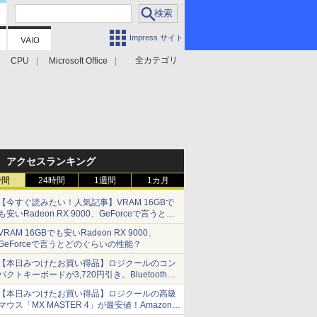
Impress サイト
全カテゴリ
CPU
Microsoft Office
アクセスランキング
時間
24時間
1週間
1カ月
【今すぐ読みたい！人気記事】VRAM 16GBで
も安いRadeon RX 9000、GeForceで言うとど
のぐらいの性能？ - PC Watch
VRAM 16GBでも安いRadeon RX 9000、
GeForceで言うとどのぐらいの性能？
【本日みつけたお買い得品】ロジクールのコン
パクトキーボードが3,720円引き。Bluetoothで3
台接続対応
【本日みつけたお買い得品】ロジクールの高級
マウス「MX MASTER 4」が最安値！Amazonで
3千円弱の割引