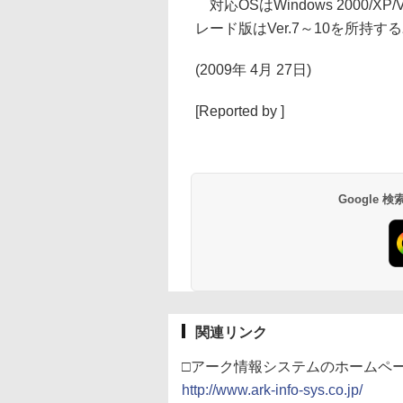
対応OSはWindows 2000/X
レード版はVer.7～10を所持
(2009年 4月 27日)
[Reported by ]
Google
関連リンク
□アーク情報システムのホームペ
http://www.ark-info-sys.co.jp/