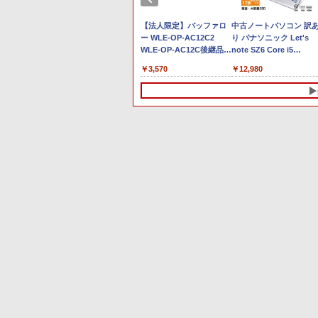
ウム含有 水 ミネラルウ
￥250
￥1,112
￥770
￥250
￥1,380
￥832
ォーター ペットボトル
パソコン フ
【初心者応援】おまか
【法人限定】バッファロ
静岡県産 500ミリリッ
中古ノートパソコン 訳
ThinkPad
せ！新品プリンターなど
ー WLE-OP-AC12C2
トル (Smart Basic)
り パナソニック Let's
8265U
計7点のセット！ PC初心
WLE-OP-AC12C後継品
note SZ6 Core i5
 メモリ8G
者でも安心! おまかせフ
エアステーション プロ用
Windows11 Pro Office
￥35,980
￥3,570
￥12,980
pe-C Webカ
ルセット 中古ノートパソ
12V ACアダプター
2024付き メモリ
s11【中
コン 初期設定済み
4GB/8GB選択可
Windows11 Celeron
SSD256GB/512GB/1TB
SSD128 8G 無線 15.6イ
選択可 12型 無線LAN
ンチ ドライブレスモデ
HDMI 軽量 モバイル ビ
ル
ネス 在宅勤務 学生向け
10
10
1
1
1
2
2
2
24.5インチ
術大全 [
公式ショップ amadana
バムとケロのカレンダー
【マラソンセール期間中
アースドリームス 厳選お
【3千円以上送料無料】夏
【全品最大2500円OFF
【お買い物マラソン限定
「こうして日本人だけが
180Hz対応
・ダルビス
23.8インチ モニター ディ
2027 [ 島田ゆか ]
ポイント5倍】中古デスク
まかせモニター 21.5型〜
目友人帳 1-33巻セット
ーポン】【超小型 第8世
価格】モニター 21.5イ
騙される」マスコミが報
1080)解像
スプレイ 23.8-Inch IPS
トップパソコン Core i7
27型ワイド 【HDMI対応 /
代 i5】 Core i5 第8世代
チ 100Hz FHD VAパネル
じない「国際政治
￥1,540
￥19,404
モニター
Full HD Display：
第9世代 メモリ16GB M.2
FULL HD解像度】 大手メ
DELL OptiPlex 3060
スピーカー搭載 ブルー
￥22,000
￥37,980
￥6,470
￥42,999
￥9,930
￥2,970
FHDR
DS10『インテリアと調和
SSD512GB DVD-ROM
ーカー液晶 (Dell/HP/NEC
MicroDisplayPort Offic
イト軽減 ノングレアタ
R400相当
する、新しいディスプレ
DisplayPort DVI 省スペ
等) テレワーク デュアル
付き Windows11 メモリ
プ 壁掛け対応 省スペー
ms(MPRT)
イのかたち。』見せるモ
ース Windows11 マウス
モニター Switch PS4
8GB/16GB
角度調整 高視野角 178°