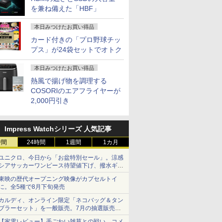
を兼ね備えた「HBF」
本日みつけたお買い得品
カード付きの「プロ野球チッ
プス」が24袋セットでオトク
本日みつけたお買い得品
熱風で揚げ物を調理する
COSORIのエアフライヤーが
2,000円引き
Impress Watchシリーズ 人気記事
時間
24時間
1週間
1カ月
ユニクロ、今日から「お盆特別セール」。涼感
シアサッカーワンピース待望値下げ、撥水ギア
ショーツは1990円に
東映の歴代オープニング映像がカプセルトイ
に。全5種で8月下旬発売
カルディ、オンライン限定「ネコバッグ＆タン
ブラーセット」を一般販売。7月の抽選販売の
当選無効分
【家電レビュー】手ごわい雑草との戦い、コメ