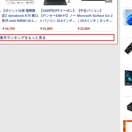
bluetooth イヤホン
500ミリリットル
ノイズキャンセリング
￥14,990
￥594
￥1,964
￥1,625
￥572
￥3,480
￥2,009
￥810
V12 小型軽量 ブルート
(Smart Basic)
ANC 36時間再生
あ
【ポイント10倍 期間限
ゥースHi-Fi 最大36時間
【1500円OFFクーポン】
【中古パソコン】
中古パソコ
定】dynabook K70 第11
再生 ぶるーとゅーす コ
【テンキー&Wi-Fi】ノー
Microsoft Surface Go 2
ProBook
世代 intel N4500 10.1型
ードレス ENCノイズキ
トパソコン 15.6インチ
｜10.5インチ｜タッチ対
Window
高精細 IPSノングレア 無
ャンセリング 自動ペア
SSD128GB メモリ8GB
応 PixelSense｜第8世代
一年保証 
￥16,700
￥21,800
￥22,800
￥23,98
音ファンレス Wi-Fi 6
リング Type-C充電 マ
Core i3 第8世代
Core m3-8100Y｜メモリ
i5 826
WEBカメラ 初期設定済み
イク付き 防水 タッチ式
Microsoft Office付き
8GB｜高速128GB SSD｜
3.9)GH
楽天ランキングをもっと見る
すぐ使える Windows 11
音量調整 スポーツ/通
Windows11 Lenovo
Win 11 & Office 2019｜
SSD:25
頑丈設計 2in1 タブレット
勤/通学/WEB会議(ホワ
Thinkpad L580 中古ノー
軽量モバイルタブレット
ROM |
ジ
PC(タッチペン非付属)
イト)
トパソコン PC パソコン
PC｜プラチナ｜本体のみ
Webカ
【整備済み中古品】
中古ノートPC 中古PC
｜キーボードなし
| テンキ
3
3
3
4
4
4
5
5
5
6
6
SSD1TB メモリ16GB 中
Win11P
古パソコン レノボ
プター
ク
【期間限定P15倍+最大
液晶モニター PCディスプ
筋肉 脳 血管 腸 骨 5つの
＼3年保証／ デスクトッ
【楽天1位！保護レザーケ
アーティストのための人
【エントリーでポイント
HP P224 LED液晶モニタ
ROCKIN'ON JAPAN (ロ
【楽天1
ゼロか
ン
10%OFFクーポン】 【3
レイ 23.8 24インチ
力が毎日高まる！ 鎌田
プパソコン パソコン
ース付き】【タッチ選
体解剖学 ドローイング フ
100％還元のチャンス】
ー 21.5インチワイド 薄型
ッキング・オン・ジャパ
獲得】黒
ング 
年保証】HP PRODESK
144Hz 1ms IPS フルHD
式長生き常備菜 [ 鎌田
Windows11 新品 Office
択】 モバイルモニター
ォーム＆ポーズ [ Tom
GMKtec ミニPC AMD
液晶ディスプレイ
ン) 2026年 10月号
21.5 / 2
語の耳作
ラ
400 G6 DM SSD512GB
ノングレア 非光沢 ブルー
實 ]
付き インテル 第13世代
15.6インチ ノングレア 非
Fox ]
Ryzen 5 7640HS 6コア12
1920×1080 （フルHD）
240Hz/
安河内哲
￥52,800
￥9,999
￥1,694
￥57,999
￥9,999
￥5,500
￥91,999
￥5,600
￥1,080
￥11,99
￥1,540
e
イ
メモリ8GB Core i5
ライトカット HDMI VGA
Core i5 4590~Core i7
光沢 1080PフルHD コス
スレッド MAX5.0GHz
白色LEDバックライト
/180Hz
ス
Windows 11 Pro 中古 ア
スピーカー内蔵 ヘッドホ
13700 5.20GHz 16コア24
パ 高画質 デュアルモニタ
DDR5 32GB/最大128GB
IPSパネル 非光沢 ノング
ーミング
ウトレット 返品 送料無料
ン端子 VESA対応 テレワ
スレッド メモリ 8~32GB
ー サブモニター ポータブ
Radeon 760M PCIe3.0
レア ディスプレイポート
答 pc