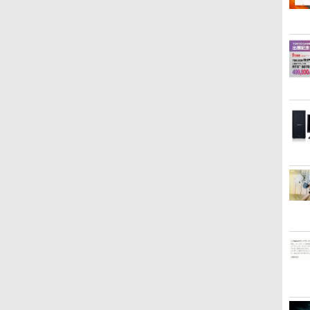
中古デスクトップパソコ
ーク 在宅勤務 法人向け
SSD 256GB~1TB デスク
ルモニター ゲーミングモ
M.2 2280 SSD1TB/最大
HDMI VGA PS4 switch
モニター
ン 中古パソコン デスクト
オフィス TERRA 2441W
トップPC office2021 ゲ
ニター リモートワーク
2×8TB USB4
対応 スイッチ VESA準拠
ー内蔵
ップパソコン デスクトッ
ーム 本体のみ
IPS Tpye-C/mini HDMI
Bluetooth5.2 2.5Gbps
【中古】
HDR/Fr
ン
プ PC ミニPC OFFICE付
pc ミニPC iPhone対応
LAN*2 VESA 静音 mini
cocopa
き
pc Windows11 Pro 4K 3
画面出力 M6 Ultra