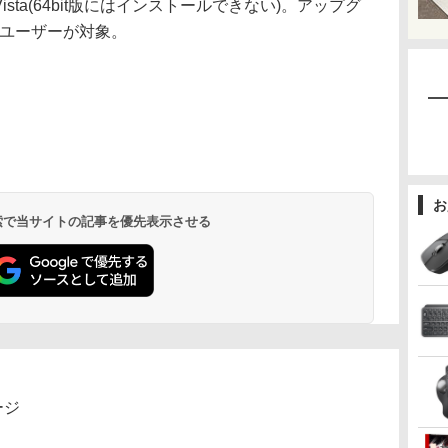
P/Vista(64bit版にはインストールできない)。アップグ
するユーザーが対象。
お
 検索で当サイトの記事を優先表示させる
ージ