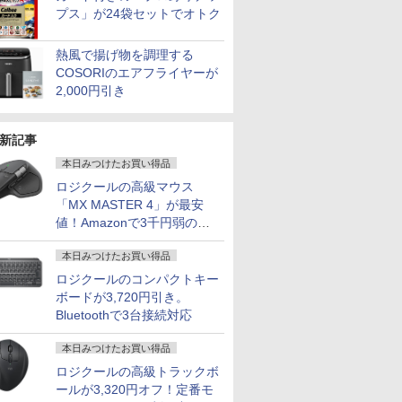
プス」が24袋セットでオトク
熱風で揚げ物を調理する
COSORIのエアフライヤーが
2,000円引き
新記事
本日みつけたお買い得品
ロジクールの高級マウス
「MX MASTER 4」が最安
値！Amazonで3千円弱の割
引
本日みつけたお買い得品
ロジクールのコンパクトキー
ボードが3,720円引き。
7
8
9
Bluetoothで3台接続対応
本日みつけたお買い得品
ロジクールの高級トラックボ
ールが3,320円オフ！定番モ