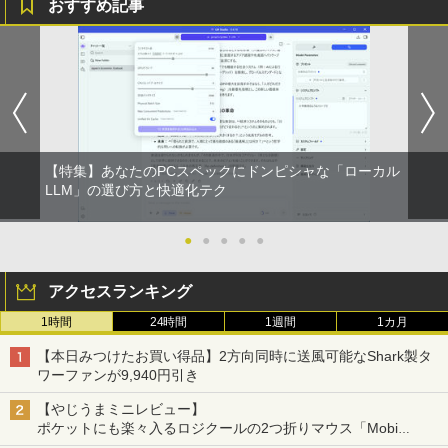
おすすめ記事
ONE PIECE モノクロ版 115 (ジャンプコミッ
クスDIGITAL)
by Amazon 炭酸水 ラベルレス 500ml ×24本
強炭酸水 ペットボトル 500ミリリットル (Sm
art Basic)
￥594
￥1,625
【特集】あなたのPCスペックにドンピシャな「ローカル
LLM」の選び方と快適化テク
●
●
●
●
●
アクセスランキング
1時間
24時間
1週間
1カ月
【本日みつけたお買い得品】2方向同時に送風可能なShark製タ
ワーファンが9,940円引き
【やじうまミニレビュー】
ポケットにも楽々入るロジクールの2つ折りマウス「Mobi
Fold」。その気になるギミックとは？