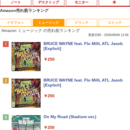
ノート
デスクトップ
モニター
本
Amazon売れ筋ランキング
イヤフォン
ミュージック
ドリンク
コミック
超得1,000円OFF｜新生活応援 豪華特典
【中古】 自作機 Z170 PRO GAMING Co
【送料無料】TF: 富士通 23.8型液晶ディ
漫画 いしぶみ 原爆が落ちてくると
1
1
1
1
Amazon ミュージック の売れ筋ランキング
付き｜最新OS対応 第8世代｜最大180日
re i7 6700K タワー型 USB3.0 HDMI ジャ
スプレイ DY24-9T / B24-9 TS/ FullHD
き、ぼくらは空を見ていた （一般書 51
保証｜Core i3 第8世代｜中古ノートパソ
ンクPC [96640]
1920x1080/ D-sub,DVI,Displayport フ
1） [ 広島テレビ放送編『いしぶみ』 ]
更新日時：2026/08/06 12:06
コン Windows11 office付き｜中古ノー
ルHD(1920×1080) 中古ディスプレイ 中
Anker Soundcore P40i オフホワイト
BRUCE WAYNE feat. Flo Milli, ATL Jacob
トパソコン 15.6 テンキー付き｜ノートパ
古モニター /24型 ワイド 液晶モニター
￥9,310
￥1,650
[Explicit]
ソコン Microsoft Office付き｜ノートパ
【3ケ月保証】
￥5,990
ソコンWindows11 第8世代
￥250
￥6,480
￥19,800
【正規永久版Office付き】【12GB+256
ちいかわ タロット 22枚のオリジナル
2
2
GB】【楽天1位連続受賞】NIPOGI mini
カード付き [ ナガノ ]
pc Intel N5030動作より安定 4C/4T 最大
Anker Soundcore P31i ブラック
BRUCE WAYNE feat. Flo Milli, ATL Jacob
3.1GHz Win11 Pro SSD ミニパソコン U
モニター 27インチ 100Hz FHD VAパネル
￥1,650
2
[Explicit]
【★最大100%ポイント】【新生活応援・
SB3.2×4 3画面 4K 高速2.4G/5GWi-Fi B
スピーカー搭載 ブルーライト軽減 ノング
2
￥4,990
2026】【Office 2019 H&B】Panasonic
T4.2 ミニPC ミニパソコン minipc
レアタイプ 壁掛け対応 省スペース 角度
￥250
Let's note CF-SZ6/第7世代 Core i5/メモ
調整 高視野角 178° Adaptive-Sync対応
リ:8GB/M.2 SSD:256GB/512GB/1TB/1
MAXZEN MJM27CH02-F100
￥39,980
2.1型/Webカメラ/USB3.0/HDMI/wi-fi/無
条解刑事訴訟法 第5版増補版 (条解シリー
3
線マウス/USBメモリ/中古パソコン/ノー
￥13,980
ズ)
トパソコン/Windows11/Windows10
Anker Soundcore Liberty 5 ミッドナイトブ
On My Road (Stadium ver.)
ラック
[VETESA正規販売店]一体型デスクトッ
￥22,642
3
￥19,999
￥250
プパソコン 新品 22型 Windows11 Offic