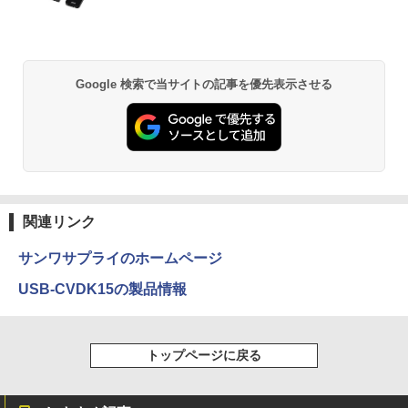
応 40ピン 60Hz WQXGA 2560x1600 IPS
￥17,480
ットル (Smart Basic)
￥770
LED LCD 液晶ディスプレイ 修理交換用
【マラソンP5倍/10%オフクーポン】【ワ
液晶パネル
5
￥1,380
ケあり/激安商品】 中古ノートパソコン
レノボ Lenovo ThinkPad L380 第8世代
￥16,700
Core i5 メモリ8GB/16GB SSD128/256G
異世界居酒屋「のぶ」(22) (角川コミックス・
Google 検索で当サイトの記事を優先表示させる
B/512GB 13.3インチ Windows11 Pro 送
エース)
【Amazon.co.jp限定】 い・ろ・は・す 2L P
料無料 保証付き
ET ラベルレス ×8本
￥832
￥15,800
￥1,001
HUNTER×HUNTER モノクロ版 39 (ジャンプ
コミックスDIGITAL)
by Amazon 天然水ラベルレス 2L×9本
関連リンク
￥572
￥1,117
サンワサプライのホームページ
USB-CVDK15の製品情報
スーパーの裏でヤニ吸うふたり 9巻 (デジタル
版ビッグガンガンコミックス)
コカ・コーラ やかんの麦茶 from 爽健美茶 ラ
ベルレス 650mlPET×24本
トップページに戻る
￥810
￥1,653