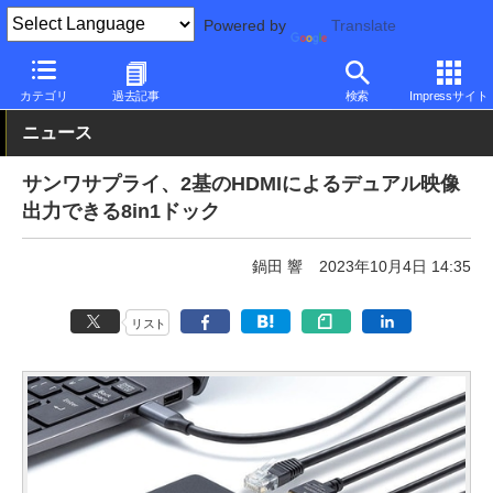
Powered by
Translate
PC Watch
半導体/周辺機器
アクセサリ
その他
カテゴリ
過去記事
検索
Impressサイト
ニュース
サンワサプライ、2基のHDMIによるデュアル映像
出力できる8in1ドック
鍋田 響
2023年10月4日 14:35
リスト