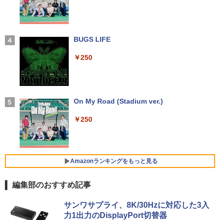
￥14,990
e搭載 第2世代 Core i5 メモリ8GB SSD2
【公式限定2年保証】 モニター 23インチ
3
56GB キーボードとマウス付属
フルhd 高画質 100Hz VA ノングレア 非
光沢 スピーカー内蔵 3年保証 ディスプレ
中古ノートパソコン Toshiba dynabook
イ パソコンモニター PCモニター フルハ
￥39,999
J32 地球の歩き方 川崎市 （地球の歩
3
4
U63J 第7世代 Core i5 Windows11搭載
イビジョン 21インチ 液晶モニター アイ
【2026年アップグレード版】AOKIMI ワイヤ
BUGS LIFE
き方J） [ 地球の歩き方編集室 ]
Office付き 初期設定済み メモリ8GB/16
リスオーヤマ DT-JF * 安心延長保証対象
レスイヤホン bluetooth イヤホン V12 小型
GB SSD256GB/512GB/1TB 新品換装済
軽量 ブルートゥースHi-Fi 最大36時間再生 ぶ
￥250
￥2,310
み 13.3インチ液晶 軽量 モバイルPC USB
るーとゅーす コードレス ENCノイズキャン
￥14,500
中古パソコン 中古 デスクトップパソコン
4
3.0ポート 無線LAN WiFi 在宅勤務 テレ
セリング 自動ペアリング Type-C充電 マイク
Office付き 液晶セット 高解像度 初期設
ワーク
付き 防水 タッチ式音量調整 スポーツ/通勤/通
定済み 見やすい 人気商品 Windows11 P
学/WEB会議(ホワイト)
ro DELL OptiPlex 7060 Core i5 16GB 2
￥21,800
2インチ 中古 パソコン デスクトップパソ
【BenQ公式店】BenQ ベンキュー GW2
On My Road (Stadium ver.)
パックンの森のお金塾こども投資セット
4
5
￥1,964
コン
791 27インチ アイケアモニター Full HD/
[ パトリック・ハーラン ]
IPS/HDMI/DP/ブルーライト軽減プラス/
￥250
フリッカーフリー/ティルト機能/27型 PC
￥50,999
￥3,300
【最新Office2024】中古ノートパソコン
モニター
Xiaomi シャオミ REDMI Buds 8 Lite ワイヤ
4
office搭載 東芝 dynabook R73 高性能
レスイヤホン Bluetooth 5.4 ノイズキャンセ
インテル 第7世代 Core i5 メモリ16GB
リング ANC 36時間再生
￥16,621
爆速SSD 512GB 13.3型 LED液晶 HDMI
Amazonランキングをもっと見る
ミニPC 中古デスクトップ DELL Optiple
5
端子 USB3.0 Wi-Fi Bluetooth 軽量 モバ
￥2,980
x 5060 micro Windows11 Pro Core i5 8
イルPC 初期設定済み 届いてすぐ使える
500T メモリ 4GB SSD 128GB 本体 / 3ヶ
Windows11 Pro 64bit 厳選中古ノート
編集部のおすすめ記事
月保証 中古パソコン 中古PC 中古デスク
Yoothi 互換品 液晶 16.0インチ LGエレ
5
トップパソコン 初期設定済み office付き
クトロニクス LG gram 16Z90Q 16Z90Q
by Amazon 天然水 ラベルレス 500ml ×24本
薬屋のひとりごと 17巻 (デジタル版ビッグガ
￥23,900
(7765)
-KA76J1 16Z90Q-KA79J 16Z90Q-KA78
サンワサプライ、8K/30Hzに対応した3入
富士山の天然水 バナジウム含有 水 ミネラル
ンガンコミックス)
J 16Z90Q-KA78J1 16Z90Q-AA79J1 対
力1出力のDisplayPort切替器
ウォーター ペットボトル 静岡県産 500ミリリ