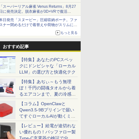
「スーパーリアル麻雀 Venus Returns」8月27
日に発売決定。脱衣麻雀が3D×VRで復活
発売から2週間は20%オフになるセールが実施
本日発売「スヌーピー」圧縮収納ポーチ。ファ
スナー閉めるだけで着替えや荷物がスリムにま
とまる
もっと見る
おすすめ記事
【特集】あなたのPCスペッ
クにドンピシャな「ローカル
LLM」の選び方と快適化テク
【特集】あぢぃ～もう無理
ぽ！千円の闘魂タオルから着
るエアコンまで、夏の冷感グ
ッズ一挙紹介
【コラム】OpenClawと
Qwen3.5-9Bプリインで届い
てすぐローカルAIが動くミニ
PC「SER9 Pro」
【レビュー】給電が途切れな
い優れもの！バッファロー製
Type-C充電器の検証で分か