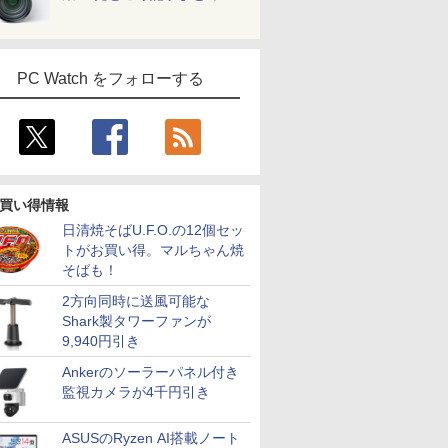
PC Watch をフォローする
買い得情報
日清焼そばU.F.O.の12個セッ
トがお買い得。マルちゃん焼
そばも！
2方向同時に送風可能な
Shark製タワーファンが
9,940円引き
Ankerのソーラーパネル付き
監視カメラが4千円引き
ASUSのRyzen AI搭載ノート