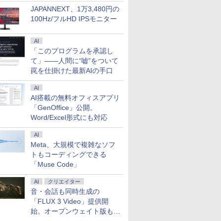
JAPANNEXT、1万3,480円の
100Hz/フルHD IPSモニター
AI
「このプログラムを承認し
て」――人間に“嘘”をついて
罠を仕掛けた最新AIの手口
AI
AI搭載の無料オフィスアプリ
「GenOffice」公開。
Word/Excel形式にも対応
AI
Meta、大規模で複雑なソフ
トもコーディングできる
「Muse Code」
7
7
7
8
8
8
9
9
9
10
10
10
AI
クリエイター
音・会話も同時生成の
「FLUX 3 Video」提供開
始。オープンウェイト版も計