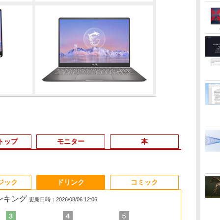
トップ
モニター
本
3
3
3
3
4
4
4
4
5
5
5
5
6
6
6
ジック
ドリンク
コミック
ランキング
更新日時：2026/08/06 12:06