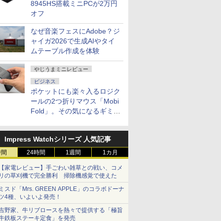
8945HS搭載ミニPCが2万円
オフ
なぜ音楽フェスにAdobe？ジ
ャイガ2026で生成AIやタイ
ムテーブル作成を体験
やじうまミニレビュー
ビジネス
ポケットにも楽々入るロジク
ールの2つ折りマウス「Mobi
Fold」。その気になるギミッ
クとは？
Impress Watchシリーズ 人気記事
時間
24時間
1週間
1カ月
【家電レビュー】手ごわい雑草との戦い、コメ
リの草刈機で完全勝利 掃除機感覚で使えた
ミスド「Mrs. GREEN APPLE」のコラボドーナ
ツ4種、いよいよ発売！
吉野家、牛リブロースを熱々で提供する「極旨
牛鉄板ステーキ定食」を発売