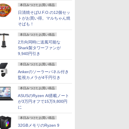
画
本日みつけたお買い得品
日清焼そばU.F.O.の12個セッ
24 H&B
5型 液晶デ
とたいてい
【第10世代 Core i5/メ
HP モニター 24インチ
【5冊、10冊まとめ買
【★最大100%ポイン
【お買い物マラソ開催
タッチペンで音が聞け
【レビュー特典★保証
ASUS エイスース 液
アーティストのための
「新入荷」
MAXZEN 
おいしい！
トがお買い得。マルちゃん焼
ートパソ
ゼル ディ
。70代は
モリ16GB】FUJITSU
Z24n G2 IPSパネル
い】 ONE PIECE
ト】【Office 2024
中！P最大31.5%還
る！はじめてずかん
延長6ヶ月＆高評価シ
晶ディスプレイ Eye
人体解剖学 ドローイン
パソコン Thi
インチ 144
ッスン ク
そばも！
s11
晶モニター
られた特
富士通 LIFEBOOK
1920x1200 16:10 HDMI
magazine 特集 ヒロイ
H&B】【タッチパネル
元】！24インチモニタ
1000 英語つき [ 小学館
ョップ】Windows11
Care ［23.8型 / フル
グ フォーム＆ポーズ [
Gen 2超
FastIPS H
きました [ 
nabook
壁掛け フ
幻冬舎新
U7310/D ピクトブラッ
Type-C 高さ調整 画面
ンズ 021 カード付き同
×360°回転】富士通
ー USB Type-C接続対
]
搭載PC HP おまかせ
HD(1920×1080) / ワイ
Tom Fox ]
量 第11世代
DP1.4 sR
￥35,200
￥12,800
￥4,700
￥35,800
￥12,980
￥5,478
￥39,999
￥13,800
￥5,500
￥36,599
￥15,980
￥1,518
 第10世代
 ]
ク 第10世代 Core i5
回転 中古ディスプレイ
梱版 (集英社ムック) ワ
LIFEBOOK U9310/第10
応 ディスプレイ100Hz
第8世代 Corei5 16Gメ
ド］ VA249HG
語キーボード
リッカーレ
本日みつけたお買い得品
66×768
1.5インチ
16GB NVMe SSD
ンピースマガジン
世代 Core i5/メモ
FHD 1080P スピーカー
モリー 大容量SSD
FHD高解像
イトカット
2方向同時に送風可能な
B ストレ
HD ブル
256GB Full-HD 13.3型
リ:8GB/M.2
内蔵 USB-TypeC ブル
Microsoft Office イン
リ 新品SSD
Adaptive-
Shark製タワーファンが
SD
 VAパネ
13.3インチ Wi-Fi6
NVMe:128GB/256GB/512GB/1TB/Wi-
ーライト軽減 フリッカ
ストール済 大画面 送
量 カメ
MJM27IC0
Bカメラ
 FHDノン
Bluetooth
9,940円引き
fi/Bluetooth/13.3
ーフリー VESA対応 フ
料無料 Officeインスト
ラ/HDMI/5G
スゼン xp1
コン 中
EN
Windows11 Pro WPS
型/FHD/カメラ/USB-C/
レームレス 目に優しい
ール済【中古】
Office搭
DMI
Office付き オフィス
中古/ノートパソコン/タ
HDMI／DP／TYPE-C端
コン 中古Wi
本日みつけたお買い得品
pe C
中古パソコン ノートパ
ブレット/Windows11
子 チルト調節可 ビジネ
送料無料
Ankerのソーラーパネル付き
ソコン ノートPC 安心
ス用 pcモニタ
監視カメラが4千円引き
90日保証 【中古】
本日みつけたお買い得品
ASUSのRyzen AI搭載ノート
が3万円オフで15万9,800円
に
本日みつけたお買い得品
32GBメモリのRyzen 9