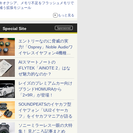
キオクシア、メモリ不足をフラッシュメモリで
は？
補う拡張モジュール
もっと見る
Special Site
エントリーなのに脅威の実
力!「Osprey」Noble Audioワ
イヤレスイヤフォン4機種を
一気に聴く
AIスマートノートの
iFLYTEK「AINOTE 2」はな
ぜ魅力的なのか？
レイズのプレミアムカー向け
ブランドHOMURAから
「2×9R」が登場！
SOUNDPEATSのイヤカフ型
イヤフォン「UU2イヤーカ
フ」をイヤカフマニアが語る
ソニーミラーレス一眼の大特
集！ 見どころ記事まとめ