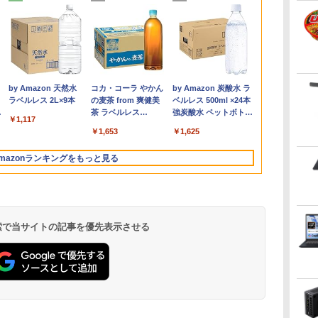
B
n
23
ーキ
中古パソコン | HP |
希少！Windows XP
アーム向け Lenovo 液
［新版］カブトムシ・
MacBook A2179 修理
DELL Optiplex 7090
PHILIPS 液晶モニター
2026年版 家電製品アド
超得2,000円OFF&P2倍
2026年モデル 新品一体
中古品 各メーカー厳選
毎日かしこく！1日1枚
MS Office 20
モニター 21.
80代になる
メ
Hz
晶
9
250 G7 | Windows11 |
Pro 32bit SP3 Core2
晶モニター 28インチ
クワガタムシ DVDつき
交換用 純正 适用于
SFF(Win11x64) 中古
21.5インチ 223V7 IPS
バイザー資格 生活家電
｜Windows11正式対応
型デスクトップパソコ
ディスプレイ 24インチ
日めくり言葉力366 [
搭載｜中古ノ
ィスプレイ ベ
ボケるか死ぬ
デル
ディ
ノートPC | 一年保証 |
Duo E7500 / メモリ
ThinkVision Pro2820
（小学館の図鑑NEO）
MacBook Air
Core i7-
パネル 1920x1080 フル
公式テキスト＆問題集
第8世代｜楽天1位 三冠
ン 27型 FHD Core i7
液晶モニター 状態良好
Gakken ]
コン Window
スプレイ 液
神様から与え
ン
パ
第10世代 | Core i5
4GB / ハードディスク
フルHD HDMI スタンド
[ 小池 啓一 ]
Touchbar Retina 13イ
2.5GHz(11700)/メモリ
HD HDMI スピーカー
（家電製品協会 認定資
獲得｜豪華特典付き｜
CPU メモリ16GB
Office付｜Dy
PCモニター 
別な時間 （
￥29,980
￥37,800
￥6,600
￥2,860
￥31,800
￥53,900
￥7,700
￥3,300
￥29,800
￥69,000
￥8,778
￥2,200
￥34,800
￥9,480
￥1,034
付
1035G1 1.0(〜最大
500GB / DVDドライブ
無し
ンチ 玫瑰金 A2179
16GB/HDD1TB/DVDマ
内蔵 中古ディスプレイ
格シリーズ） [ 一般財
最大180日保証｜Core
SSD512GB 選べるカラ
S73 Core i5
リッカーレス
書） [ 林真理子
.
Anker Soundcore
On My Road
by Amazon 天然水
【2026年アップグレ
BUGS LIFE
コカ・コーラ やかん
Xiaomi シャオミ
On My Road
by Amazon 炭酸水 ラ
400
プレ
3.6)GHz | MEM:8GB |
/ DELL OptiPlex 780
2020年 液晶パネル上半
ルチ [C:並品] 2022年
団法人 家電製品協会 ]
i5 第8世代｜中古ノー
ー（ブラック・ホワイ
13.3型 HD 1,3
FreeSync 2
Liberty 5 ミッドナイ
(Stadium ver.)
ラベルレス 2L×9本
ード版】AOKIMI ワ
の麦茶 from 爽健美
REDMI Buds 8 Lite ワ
(Stadium ver.)
ベルレス 500ml ×24本
以降
SSD:256GB(NVMe) |
SFF / 安い コスパ すぐ
部 上半身 液晶ユニッ
頃購入
トパソコン
ド・ブルー）Win11搭
｜メモリ 8G
角度調節 Full
￥250
トブラック
イヤレスイヤホン
茶 ラベルレス
イヤレスイヤホン
強炭酸水 ペットボトル
レ
DVDマルチ | 無線LAN:
使える デル【中古 デス
ト 本体上半部 上部一
Windows11 office付き
載 MS Office2024付き
ージ 大容量 S
ーライトカット
￥250
￥1,117
￥250
bluetooth イヤホン
650mlPET×24本
Bluetooth 5.4 ノイズ
500ミリリットル
D
あり | Webカメラ内蔵 |
クトップ PC パソコ
式
｜15.6型 テンキー付き
初期設定済み USB3.0
512GB｜WE
ル VESAフル
￥14,990
￥1,964
￥1,653
￥2,980
￥1,625
V12 小型軽量 ブルー
キャンセリング ANC
(Smart Basic)
ン
テンキー |
ン】安心サポート 整備
｜ノートパソコン
Bluetooth WiFi対応 超
搭載 中古パソ
グレア MAXZ
トゥースHi-Fi 最大
36時間再生
中
Win11Pro64Bit | ACア
済み
Windows11 第8世代｜
薄型 高速起動 デスク
古PC Wi-Fi H
JM22CH02
mazonランキングをもっと見る
36時間再生 ぶるーと
ダプター付属
ノートパソコン｜パソ
トップPC テレワーク
Bluetooth Ty
ゅーす コードレス
コン｜PC｜中古PC
在宅勤務 ビジネス用
ENCノイズキャンセ
リング 自動ペアリン
グ Type-C充電 マイ
ク付き 防水 タッチ式
 検索で当サイトの記事を優先表示させる
音量調整 スポーツ/通
勤/通学/WEB会議(ホ
ワイト)
HUNTER×HUNTER
スーパーの裏でヤニ
ONE PIECE モノクロ
モノクロ版 39 (ジャ
吸うふたり 9巻 (デジ
版 115 (ジャンプコミ