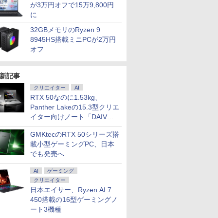
が3万円オフで15万9,800円
に
32GBメモリのRyzen 9
8945HS搭載ミニPCが2万円
オフ
新記事
クリエイター
AI
RTX 50なのに1.53kg、
Panther Lakeの15.3型クリエ
イター向けノート「DAIV
Z5」
GMKtecのRTX 50シリーズ搭
載小型ゲーミングPC、日本
でも発売へ
AI
ゲーミング
クリエイター
日本エイサー、Ryzen AI 7
450搭載の16型ゲーミングノ
ート3機種