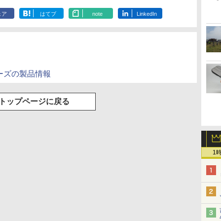
ンプコミックス
タル版ビッグガンガ
ックスDIGITAL)
ェア
はてブ
note
LinkedIn
DIGITAL)
ンコミックス)
￥572
￥810
￥594
3Vシリーズの製品情報
トップページに戻る
1