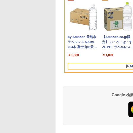
ビュー特典★保証
US エイスース 液
ティストのための
「新入荷」美品 ノート
MAXZEN モニター 27
おいしい！イラストレ
【Windows11】【充実
DELL OptiPlex 3050
【中古美品】TF: I-O
[新品]からくりサーカ
MS Office 2024 H&
hp Z420 Workstatio
NEC LCD-E233WM 
Talking Rock! (ト
6ヶ月＆高評価シ
ィスプレイ Eye
解剖学 ドローイン
パソコン ThinkPad X13
インチ 144Hz WQHD
ッスン クレパスで描
のインターフェース】
SFF Core i5-6500
DATA「LCD-
ス[文庫版](1-22巻 全
搭載｜14型 WEBカ
Xeon E5-1620 3.6G
インチワイド LED液
ングロック) 2026年 
】Windows11
e ［23.8型 / フル
フォーム＆ポーズ [
Gen 2超軽量高性能大容
FastIPS HDMI2.0
きました [ momo ]
TOSHIBA dynabook
3.2GHz 8GB
MF224EDW」21.5型ワ
巻) 全巻セット
ラ 指紋認証 搭載モ
16GB 256B(SSD)
モニター 薄型 液晶
月号 [雑誌]
PC HP おまかせ
1920×1080) / ワイ
 Fox ]
量 第11世代Corei5日本
DP1.4 sRGB100％ フ
B65 第8世代 Core i5
256GB(SSD)
イド液晶ディスプレ
｜中古 ノートパソコ
Quadro 4000 DVD+-
スプレイ 非光沢 TN
,999
,800
500
￥36,599
￥15,980
￥1,518
￥20,000
￥14,500
￥4,980
￥19,360
￥29,800
￥24,900
￥5,500
￥1,111
代 Corei5 16Gメ
 VA249HG
語キーボード13.3型
リッカーレス ブルーラ
8250U/1.60GHz 8GB
HDMI/DisplayPort出力
イ/LEDバックライ
Windows11 Office 
RW Windows7 Pro
ネル フルHD
Anker Soundcore
BRUCE WAYNE feat.
by Amazon 天然水
Anker Soundcore
BRUCE WAYNE feat
【Amazon.co.jp限
ー 大容量SSD
FHD高解像度16GBメモ
イトカット 非光沢
SSD128GB M.2 スーパ
DVD+-RW Windows10
ト/Full
き｜Dell Latitude 5
64bit 難有 【中古】
1920×1080 ディス
P40i オフホワイト
Flo Milli, ATL Jacob
ラベルレス 500ml
P31i ブラック
Flo Milli, ATL Jacob
定】 い・ろ・は・す
osoft Office イン
リ 新品SSD256GB 超軽
Adaptive-Sync
ーマルチ Windows11
Pro 64bit 小難 【中
HD/HDMI&VGA&DVI&
｜Core i5 第8世代 
【20260521】
イポート DVI VGA
[Explicit]
×24本 富士山の天然
[Explicit]
2L PET ラベルレス
1TB/Wi-
ール済 大画面 送
量 カメ
MJM27IC03-Q144 マク
64bit WPSOffice 15.6
古】【20260508】
スピーカー対応 液晶モ
1.60GHz 4コア 8ス
VESA準拠 【中古】
￥5,990
￥4,990
水 バナジウム含有 水
×8本
 Officeインスト
ラ/HDMI/5GWIFI/Bluetooth
スゼン xp10n
インチ HD カメラ テン
ニター【3月間保証】
ッド メモリ 8GB SS
￥250
￥1,380
￥250
￥1,001
ミネラルウォーター
済【中古】
Office搭載 ノートパソ
キー 無線LAN 中古パ
256GB｜中古パソコ
ペットボトル 静岡県
コン 中古Windows11
ソコン ノートパソコン
中古ノートパソコン 
A
産 500ミリリットル
送料無料
PC Notebook
古PC ノートPC
(Smart Basic)
Google
薬屋のひとりごと 17
異世界居酒屋「の
巻 (デジタル版ビッグ
ぶ」(22) (角川コミッ