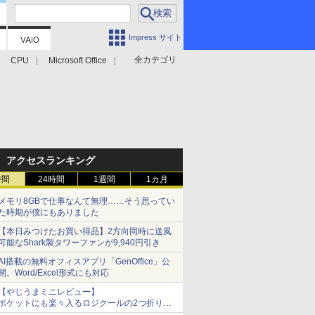
Impress サイト
全カテゴリ
CPU
Microsoft Office
アクセスランキング
時間
24時間
1週間
1カ月
メモリ8GBで仕事なんて無理……そう思ってい
た時期が僕にもありました
【本日みつけたお買い得品】2方向同時に送風
可能なShark製タワーファンが9,940円引き
AI搭載の無料オフィスアプリ「GenOffice」公
開。Word/Excel形式にも対応
【やじうまミニレビュー】
ポケットにも楽々入るロジクールの2つ折りマ
ウス「Mobi Fold」。その気になるギミックと