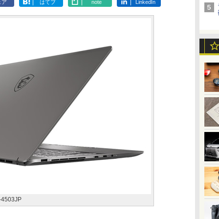
ェア
はてブ
note
LinkedIn
F-4503JP