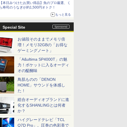
【本日みつけたお買い得品】魚のプロ厳選、く
ら寿司のうなぎが約1,500円オトク！
もっと見る
Special Site
お値段そのままでメモリ倍
増！メモリ32GBの「お得な
ゲーミングノート」
「A&ultima SP4000T」の魅
力！ポケットに入るオーディ
オの醍醐味
鳥肌ものの「DENON
HOME」サウンドを体感し
た！
総合オーディオブランドに進
化するSHANLINGとは何者
か？
ハイグレードテレビ「TCL
Q7D Pro」。圧巻の色彩美で