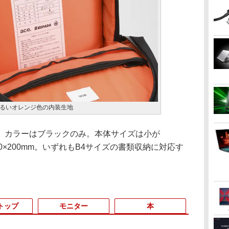
るいオレンジ色の内装生地
カラーはブラックのみ。本体サイズは小が
0×470×200mm。いずれもB4サイズの書類収納に対応す
トップ
モニター
本