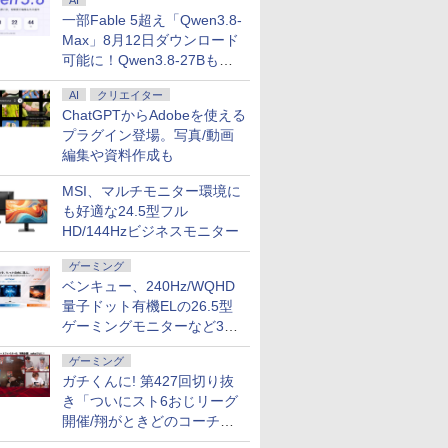
AI
一部Fable 5超え「Qwen3.8-
Max」8月12日ダウンロード
可能に！Qwen3.8-27Bも順
次
AI
クリエイター
ChatGPTからAdobeを使える
プラグイン登場。写真/動画
編集や資料作成も
MSI、マルチモニター環境に
も好適な24.5型フル
HD/144Hzビジネスモニター
ゲーミング
ベンキュー、240Hz/WQHD
量子ドット有機ELの26.5型
ゲーミングモニターなど3機
種
ゲーミング
ガチくんに! 第427回切り抜
き「ついにスト6おじリーグ
開催/翔がときどのコーチ就
任など」