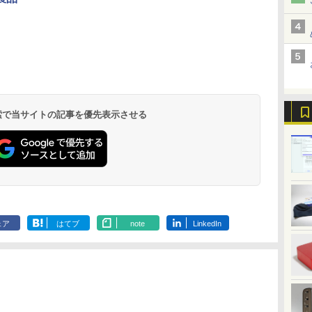
勤/通学/WEB会議(ホ
ワイト)
ONE PIECE モノクロ
HUNTER×HUNTER
スーパーの裏でヤニ吸
版 115 (ジャンプコミ
モノクロ版 39 (ジャ
うふたり 9巻 (デジタル
ックスDIGITAL)
ンプコミックス
版ビッグガンガンコミ
DIGITAL)
ックス)
￥594
￥572
￥810
 検索で当サイトの記事を優先表示させる
ェア
はてブ
note
LinkedIn