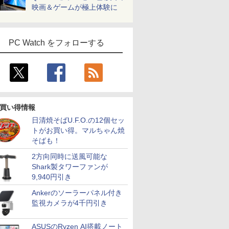
映画＆ゲームが極上体験に
PC Watch をフォローする
買い得情報
日清焼そばU.F.O.の12個セッ
トがお買い得。マルちゃん焼
そばも！
2方向同時に送風可能な
Shark製タワーファンが
9,940円引き
Ankerのソーラーパネル付き
監視カメラが4千円引き
ASUSのRyzen AI搭載ノート