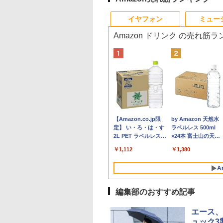
4
10
1
1
1
1
2
2
2
2
イヤフォン
ミュー
Amazon ドリンク の売れ筋
プロ 23.8 モ
8/19(水)まで】特別モデル Surface
わからないけれど
16インチ モバイル ディスプ
ギルティサークル
価格重視訳あり ノー
ポイント10倍 中古パソ
【P最大31.5%還元！】
Aランクパーティを離
【エントリーでポイ
【エントリーでポイ
異世界ウォーキング
ゲーミングモニ
インチ・ウイルスバスター EP2-31880+ウイル
界に転生していた
レイ モニター 収納ケース付
（21） 【電子書籍】[
トパソコン Office付き
コン デスクトップパソ
Minifire モニター24インチ
脱した俺は、元教え子
ト10倍】 【Dランク
ト100％還元のチャ
（14） 【電子書籍】
ー 24.5インチ
25HSM)
ンダード【3年版】 プラチナ
です（32） 【電子
2.5K 2560×1600 16:10
山本やみー ]
店長おまかせ 東芝 富
コン Windows
IPS 内蔵スピーカーディスプ
たちと迷宮深部を目指
訳あり】中古 ノート
ス】GMKtec ミニpc
あるくひと ]
180Hz 180hz
】[ 内々けやき ]
WQXGA 非光沢IPSパネル
士通 NEC DELL HP等
11【Office付】
レイ100Hz FHD 1080P VGA
す。（13） 【電子書
ソコン Lenovo
G3 Pro Intel Core i3
ーレス 24.5型 
2
￥20,940
￥792
￥7,800
￥24,800
￥10,980
￥792
￥14,800
￥66,248
￥792
￥11,980
100%sRGB広色域 HDR
Celeron 初めてパソコ
【Windows 11 Pro
ブルーライト軽減 フリッカ
籍】[ ユーリ ]
ThinkPad X390 第8
10110U 16GB DDR4
ライトカット 
Anker Soundcore
BRUCE WAYNE feat.
【Amazon.co.jp限
Anker Soundcore
BRUCE WAYNE feat
by Amazon 天然水
FreeSync 自立無段階スタン
ンを使う方や初心者向
64Bit搭載】DELL
ーフリー VESA対応 フレー
代 Core i5 8265U メ
64GBまで増設 512G
HDMI Adapti
P40i オフホワイト
Flo Milli, ATL Jacob
定】 い・ろ・は・す
P31i ブラック
Flo Milli, ATL Jacob
ラベルレス 500ml
ド VESA対応 給電 映像伝送
け メモリ4GB
Optiplexシリーズ
ムレス HDMI1.4／DP／VGA
リ8GB SSD 256GB
SSD M.2 2242 最大8
ク MAXZEN MG
[Explicit]
2L PET ラベルレス
[Explicit]
×24本 富士山の天然
超薄型 軽量725g スピーカー
HDD320GBまたは
Core i5搭載/4G/新品
コントラスト1000:1 チルト
PCIe Win11 Pro 13.3
Windows11 Pro min
クスゼン
￥7,990
￥5,990
×8本
水 バナジウム含有 
内蔵 Type-C単一接続 パスス
SSD128GB
SSD 120GB/DVD-
調節可 ビジネス用 【送料無
インチ フルHD WWA
pc 4.1GHz WIFI6
￥250
￥1,112
￥250
￥1,380
ミネラルウォーター
ルー充電 収納ケース付 サブ
Windows11/10 OS選
ROM/送料無料【オプ
料】pcモニター (ケーブル
LTE Webカメラ 指紋
BT5.2 小型PC VES
ペットボトル 静岡県
モニター
択可 WiFi オフィス付
ション色々有】
付）
認証 顔認証 レノボ
応 ミニパソコン 2画
A
産 500ミリリットル
き ノートPC 1ヶ月保
高性能 みにpc nucb
(Smart Basic)
証 中古パソコン 中古
省エネ デスクトップ
編集部のおすすめ記事
ノートパソコン【中
PC
古】
エース、
ュック3