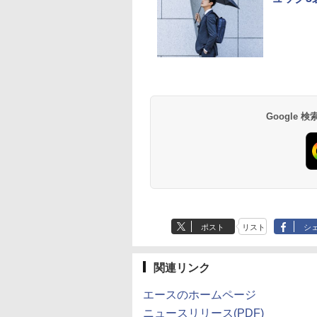
薬屋のひとりごと 17
異世界居酒屋「の
巻 (デジタル版ビッグ
ぶ」(22) (角川コミッ
ガンガンコミックス)
クス・エース)
￥770
￥832
Google
ポスト
リスト
シ
関連リンク
エースのホームページ
ニュースリリース(PDF)