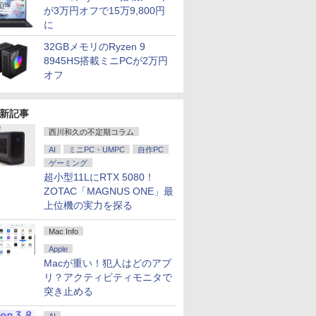
が3万円オフで15万9,800円
に
32GBメモリのRyzen 9
8945HS搭載ミニPCが2万円
オフ
新記事
西川和久の不定期コラム
AI
ミニPC・UMPC
自作PC
ゲーミング
超小型11LにRTX 5080！
ZOTAC「MAGNUS ONE」最
上位機の実力を探る
Mac Info
Apple
Macが重い！犯人はどのアプ
リ？アクティビティモニタで
突き止める