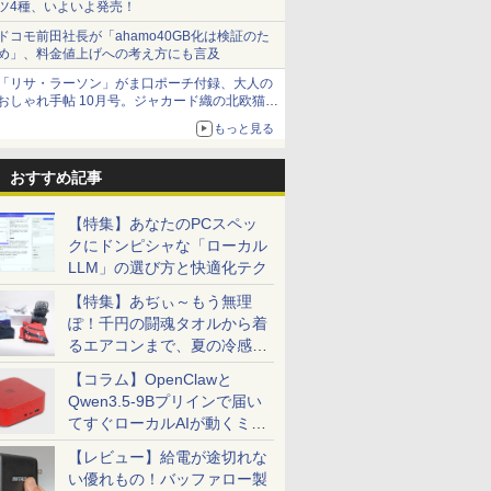
ツ4種、いよいよ発売！
ドコモ前田社長が「ahamo40GB化は検証のた
め」、料金値上げへの考え方にも言及
「リサ・ラーソン」がま口ポーチ付録、大人の
おしゃれ手帖 10月号。ジャカード織の北欧猫デ
ザイン
もっと見る
おすすめ記事
【特集】あなたのPCスペッ
クにドンピシャな「ローカル
LLM」の選び方と快適化テク
【特集】あぢぃ～もう無理
ぽ！千円の闘魂タオルから着
るエアコンまで、夏の冷感グ
ッズ一挙紹介
【コラム】OpenClawと
Qwen3.5-9Bプリインで届い
てすぐローカルAIが動くミニ
PC「SER9 Pro」
【レビュー】給電が途切れな
い優れもの！バッファロー製