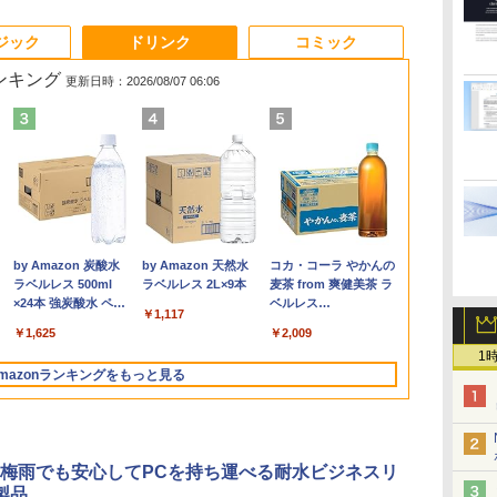
3
3
3
3
4
4
4
4
5
5
5
6
1
6
ジック
ドリンク
コミック
ランキング
更新日時：2026/08/07 06:06
ン
ン
ター モニタ
DELL Latitude 5590
[VETESA正規販売店]
【漫画全巻セット】
DELL デル デル プロ 23.8 モ
DELL Latitude 3500
GMKtec GMK-K8
【中古】DRAGON
16インチ モバイル ディスプ
デスクトップPC
[9月上旬より発送予定]
HP / ノートPC / HP
良品 フルHD 15
【P最大31.
【全巻】 転
ン
[
 24インチ
Core i5 8250U
デスクトップパソコン
【中古】遊戯王［文庫
ニター -
Core i5 8265U
PLUS-32/1T-
BALL（ドラゴンボー
レイ モニター 収納ケース付
Ryzen7 5700G メモリ
[新品]ちいかわ なんか
ENVY x360
Windows11/
Minifire 
ライムだった件
パ
 FHD フリッカ
1.6GHz/8GB/256GB(SSD)/15.6W/FWXGA(1366x768)/Win11
PC 一体型 新品
版］ ＜1〜22巻完結＞
E2425HSM(E2425HSM)
1.6GHz/8GB/256GB(SSD)/15.6W/FWXGA(1366x768)/Win11
W11Pro(8845HS)
ル） （完全版） 全34
2.5K 2560×1600 16:10
16GB SSD1TB B550
小さくてかわいいやつ
Convertible 15-
モリー[16GB 
IPS 内蔵ス
魔国暮らしの
FullHD ブルー
画面シミあり【中古】
Windows11 27型 Core
高橋和希
画面キズあり【中古】
巻完結（ジャンプコミ
WQXGA 非光沢IPSパネル
グラボなし
(1-8巻 最新刊) 全巻セ
cp0xxx / AMD Ryzen
512GB ]選択可
レイ100Hz FH
ィ～ 1-14巻
￥16,500
￥69,800
￥9,030
￥14,478
￥16,500
￥124,800
￥9,653
￥20,940
￥148,700
￥9,900
￥17,963
￥50,990
￥10,980
￥10,912
世
ノングレア
【20260709】
i7 第4世代 Office付き
【20260611】
ックスデラックス）
100%sRGB広色域 HDR
ット [入荷予約]
5 / グラフィックボー
Win11【中
ブルーライト
リウスKC） [
.
Anker Soundcore
On My Road
by Amazon 炭酸水
【2026年アップグレ
On My Road
by Amazon 天然水
Xiaomi シャオミ
BUGS LIFE
コカ・コーラ やかんの
モ
B
ve-Sync ブラッ
メモリ16GB
（コミック） 全巻セッ
FreeSync 自立無段階スタン
ド Advanced Micro
送料無料 即
ーフリー VE
エ ]
Liberty 5 ミッドナイ
(Stadium ver.)
ラベルレス 500ml
ード版】AOKIMI ワ
(Stadium ver.)
ラベルレス 2L×9本
REDMI Buds 8 Lite ワ
麦茶 from 爽健美茶 ラ
TB
M25IC03 マ
SSD512GB 初期設定済
ト
ド VESA対応 給電 映像伝送
Devices, Inc.
ムレス HDMI1
￥250
トブラック
×24本 強炭酸水 ペッ
イヤレスイヤホン
イヤレスイヤホン
ベルレス
i
ホワイト ブラック
超薄型 軽量725g スピーカー
[AMD/ATI] Raven
コントラスト10
￥250
￥250
￥1,117
水
トボトル 500ミリリ
bluetooth イヤホン
Bluetooth 5.4 ノイズ
650mlPET×24本
N
内蔵 Type-C単一接続 パスス
Ridge [Radeon Vega
調節可 ビジネ
￥14,990
￥1,625
￥1,964
￥2,980
￥2,009
ットル (Smart
V12 小型軽量 ブルー
キャンセリング ANC
A対
ルー充電 収納ケース付 サブ
Series / Radeon Vega
料】pcモニタ
1
Basic)
トゥースHi-Fi 最大
36時間再生
面
モニター
Mobile Series] 1GB /
付）
mazonランキングをもっと見る
36時間再生 ぶるーと
ox
メモリ 8GB【中古
ゅーす コードレス
品】
ENCノイズキャンセ
リング 自動ペアリン
グ Type-C充電 マイ
梅雨でも安心してPCを持ち運べる耐水ビジネスリ
ク付き 防水 タッチ式
製品
音量調整 スポーツ/通