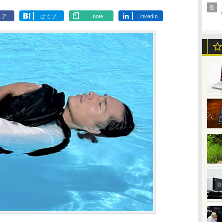
ェア
はてブ
note
LinkedIn