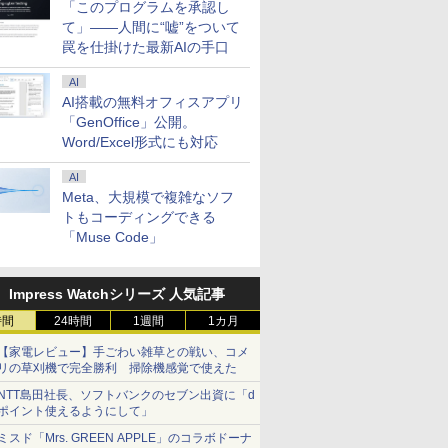
「このプログラムを承認し
て」――人間に“嘘”をついて
7
2
8
3
7
9
4
10
罠を仕掛けた最新AIの手口
AI
AI搭載の無料オフィスアプリ
「GenOffice」公開。
Word/Excel形式にも対応
.6インチ HP ProBook 450 G9 /
5%還元！】
生したらス
乙女ゲー世界はモブに
ゲーミングモニター モニタ
異世界居酒屋「のぶ」
DELL デル デル プロ 23.8 モ
マイクロソフト 【8/19(水)まで】特別モデル Su
よくわからないけれど
16インチ モバイ
ギルティサ
AI
 10コア 卓越性能 第12世代Core i5-1235u/ メ
モニター24インチ
 異聞 ～
厳しい世界です【共和
ー 24.5インチ 24インチ
(22) 【電子書籍】[ 蝉
ニター -
Laptop 13 インチ・ウイルスバスター EP2-31
異世界に転生していた
レイ モニター 
（21） 【
Meta、大規模で複雑なソフ
8GB]選択可 爆速NVMe式SSD[ 256GB
ピーカーディスプ
トリニテ
国編】 02 【電子書
180Hz 180hz FHD フリッカ
川 夏哉 ]
E2425HSM(E2425HSM)
スバスター スタンダード【3年版】 プラチナ
ようです（32） 【電子
2.5K 2560×1600 
山本やみー 
/ カメラ/ 無線Wi-Fi6/ Office付き/
D 1080P VGA
セット （シ
籍】[ 三嶋 与夢 ]
ーレス 24.5型 FullHD ブルー
書籍】[ 内々けやき ]
WQXGA 非光沢
トもコーディングできる
￥924
￥11,980
￥924
￥14,478
￥153,780
￥792
￥20,940
￥792
古ノートパソコン 中古パソコン 中古PC】税込
軽減 フリッカ
 戸野 タ
ライトカット ノングレア
100%sRGB広色
「Muse Code」
日発送
SA対応 フレー
HDMI Adaptive-Sync ブラッ
FreeSync 自
.4／DP／VGA
ク MAXZEN MGM25IC03 マ
ド VESA対応 
00:1 チルト
クスゼン
超薄型 軽量725
Impress Watchシリーズ 人気記事
ス用 【送料無
内蔵 Type-C単
ー (ケーブル
ルー充電 収納ケ
時間
24時間
1週間
1カ月
モニター
【家電レビュー】手ごわい雑草との戦い、コメ
リの草刈機で完全勝利 掃除機感覚で使えた
NTT島田社長、ソフトバンクのセブン出資に「d
ポイント使えるようにして」
ミスド「Mrs. GREEN APPLE」のコラボドーナ