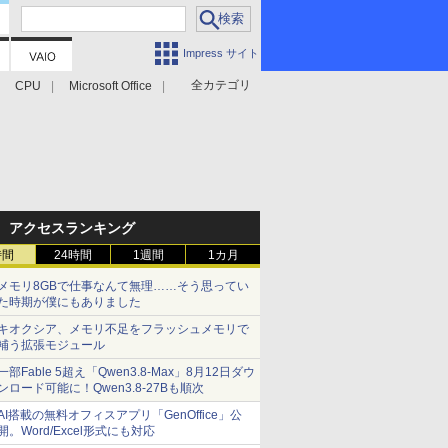
Impress サイト
全カテゴリ
CPU
Microsoft Office
アクセスランキング
時間
24時間
1週間
1カ月
メモリ8GBで仕事なんて無理……そう思ってい
た時期が僕にもありました
キオクシア、メモリ不足をフラッシュメモリで
補う拡張モジュール
一部Fable 5超え「Qwen3.8-Max」8月12日ダウ
ンロード可能に！Qwen3.8-27Bも順次
AI搭載の無料オフィスアプリ「GenOffice」公
開。Word/Excel形式にも対応