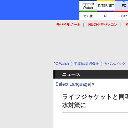
モバイルノート
NUC/小型パソコン
M
SSD
キーボード
マウス
PC Watch
半導体/周辺機器
カバン/バッグ
ニュース
Select Language
▼
ライフジャケットと同
水対策に