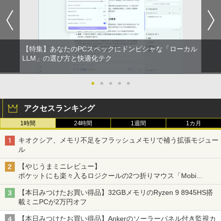
【特集】あなたのPCスペックにドンピシャな「ローカル
LLM」の選び方と快適化テク
●
●
●
●
●
アクセスランキング
1時間
24時間
1週間
1カ月
キオクシア、メモリ不足をフラッシュメモリで補う拡張モジュー
ル
【やじうまミニレビュー】
ポケットにも楽々入るロジクールの2つ折りマウス「Mobi
Fold」。その気になるギミックとは？
【本日みつけたお買い得品】32GBメモリのRyzen 9 8945HS搭
載ミニPCが2万円オフ
【本日みつけたお買い得品】Ankerのソーラーパネル付き監視カ