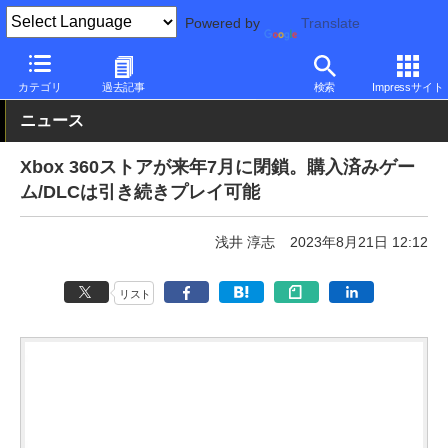
Powered by
Translate
PC Watch
市場
動向
Microsoft
カテゴリ
過去記事
検索
Impressサイト
ニュース
Xbox 360ストアが来年7月に閉鎖。購入済みゲー
ム/DLCは引き続きプレイ可能
浅井 淳志
2023年8月21日 12:12
リスト