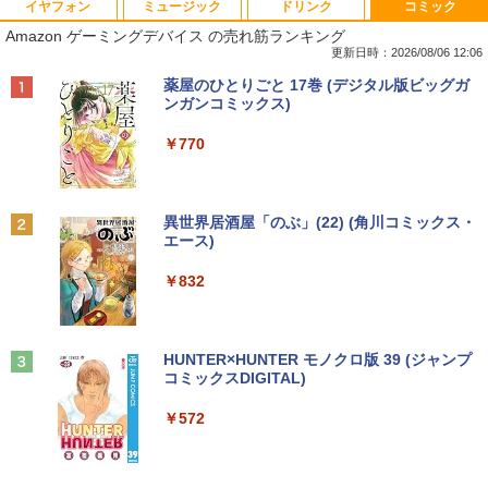
イヤフォン
ミュージック
ドリンク
コミック
【中古・Aランク】富士通 ARROWS Tab
Windows10 Pro 64BIT HP EliteDesk 70
【お買い物マラソン 連動ポイントアッ
キングダム 80 （ヤングジャンプコミッ
1
1
1
1
Amazon ゲーミングデバイス の売れ筋ランキング
Q7310 Aランク 第10世代 Core i5-10210
5 G2 SFF AMD PRO A4-8350B R5 4GB
プ】エレコム モニターアーム 専用 モニ
クス） [ 原 泰久 ]
U メモリ4GB SSD128GB 13.3型 フルHD
SSD 256GB DVD 中古パソコン デスクト
ターマウントホルダー VESA穴無しモニ
更新日時：2026/08/06 12:06
タッチパネル Windows11 Office 2019
ップ
ター用 アームなし ブラック ELECOM D
￥770
Anker Soundcore P40i オフホワイト
BRUCE WAYNE feat. Flo Milli, ATL Jacob
by Amazon 天然水 ラベルレス 500ml ×24本
薬屋のひとりごと 17巻 (デジタル版ビッグガ
純正キーボード・ペン付 整備済み品 送料
PA-DPK1327BK
[Explicit]
富士山の天然水 バナジウム含有 水 ミネラル
ンガンコミックス)
無料
￥12,800
ウォーター ペットボトル 静岡県産 500ミリリ
￥5,990
￥1,850
ットル (Smart Basic)
￥250
￥770
￥29,800
「こうして日本人だけが騙される」マス
2
￥1,380
コミが報じない「国際政治
【★最大100%ポイント】省スペース ミ
2
ニパソコン デル DELL OptiPlex 3050 M
サンワサプライ モニタアーム CR-LA301
2
Anker Soundcore P31i ブラック
BRUCE WAYNE feat. Flo Milli, ATL Jacob
異世界居酒屋「のぶ」(22) (角川コミックス・
新品 ノートパソコン office2019 付き Wi
icro 第6世代 Core i3 メモリ:4GB SSD:1
￥2,970
2
[Explicit]
エース)
【Amazon.co.jp限定】 い・ろ・は・す 2L P
ndows11 Pro オフィス搭載 14.1インチ
28GB USB 3.0 DisplayPort HDMI Wi-fi
￥1,960
ET ラベルレス ×8本
￥4,990
WEBカメラ内蔵 【到着後レビューでプレ
無線LAN 2画面同時出力可能 Windows1
￥250
￥832
ゼント！】 (平日15時までに決済確認が
0 Windows11 ミニデスクトップ ミニPC
￥1,001
取れたら即日出荷)
￥15,800
妹は知っている（8） 【電子限定特典つ
3
￥29,800
き】 【電子書籍】[ 雁木万里 ]
Anker Soundcore Liberty 5 ミッドナイトブ
On My Road (Stadium ver.)
HUNTER×HUNTER モノクロ版 39 (ジャンプ
Dell E1715S/17型パソコンPC モニター
3
ラック
コミックスDIGITAL)
by Amazon 天然水ラベルレス 2L×9本
薄型小型LED液晶モニタ /1280x1024(VG
￥792
￥250
A,DP) SXGA HD/VESA準拠/非光沢/入力
中古パソコン HP ProDesk 400 G7 Small
3
￥14,990
￥572
端子D-sub(VGA)/DisplayPort【整備済
￥1,117
【今だけ】全品ポイント10倍 お買い物マ
【Core i3(3.6GHz)/8GB/500GB HDD/Wi
3
み中古品】
ラソン★8/4～8/11★中古パソコン ノー
n11Pro】 HP 当社3ヶ月間保証 イオシス
トPC hp ProBook 450 G7 Core i3 1011
0U メモリ16GB 中古SSD 2.5インチ500
￥6,980
盛土等防災マニュアルの解説 [ 盛土等防
￥18,800
4