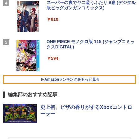
GB Windows11 Pro 64bit【送料無料】
【2026年アップグレード版】AOKIMI ワイヤ
BUGS LIFE
スーパーの裏でヤニ吸うふたり 9巻 (デジタル
災研究会 ]
【1年保証】
レスイヤホン bluetooth イヤホン V12 小型
版ビッグガンガンコミックス)
コカ・コーラ やかんの麦茶 from 爽健美茶 ラ
軽量 ブルートゥースHi-Fi 最大36時間再生 ぶ
ベルレス 650mlPET×24本
￥250
￥20,900
るーとゅーす コードレス ENCノイズキャン
￥29,800
￥810
【選べる2色 コスパ抜群】モバイルモニ
中古パソコン | HP | ProOne 600 G5 All-i
4
4
セリング 自動ペアリング Type-C充電 マイク
￥1,653
ター 15.6インチ フルHD 100%sRGB 非
n-One | Windows11 | 一体型 | 一年保証
付き 防水 タッチ式音量調整 スポーツ/通勤/通
光沢IPS パネル Type-C対応 miniHDMI V
| 第9世代 | Core i3 9100T 3.1(～最大3.7)
学/WEB会議(ホワイト)
ESA対応 650g/889g 2色から選択可能 モ
GHz | MEM:8GB | SSD:256GB(NVMe) |
ニター サブディスプレイ テレワーク 在
ちいかわ タロット 22枚のオリジナル
【Windows11】【15.6型大画面】【コス
DVD-ROM | 無線LAN:なし | Webカメラ
On My Road (Stadium ver.)
ONE PIECE モノクロ版 115 (ジャンプコミッ
5
4
￥1,964
宅勤務 UPERFECT
カード付き [ ナガノ ]
パ重視モデル】 TOSHIBA dynabook B5
内蔵 | フルHD | Win11Pro64Bit | ACアダ
クスDIGITAL)
by Amazon 炭酸水 ラベルレス 500ml ×24本
5 第8世代 Core i5 8250U/1.60GHz 16G
プター付属
強炭酸水 ペットボトル 500ミリリットル (Sm
￥250
B SSD256GB M.2 スーパーマルチ Wind
￥8,999
art Basic)
￥1,650
￥594
ows11 64bit WPSOffice 15.6インチ HD
Xiaomi シャオミ REDMI Buds 8 Lite ワイヤ
￥19,980
カメラ テンキー 無線LAN 中古パソコン
レスイヤホン Bluetooth 5.4 ノイズキャンセ
￥1,625
ノートパソコン PC Notebook
リング ANC 36時間再生
Amazonランキングをもっと見る
HumanCentric マウンティングブラケッ
5
￥30,500
ト インテルNUC対応 VESAモニターアー
￥2,980
【エントリーでポイント100％還元チャ
5
ム延長プレート NUCミニPCコンピュー
ンス】GMKtec G10 ミニPC【AMD Ryz
編集部のおすすめ記事
タ対応
en 5 3500U DDR4 16GB 512GB/256GB/
1T SSD】4C/8T 3.7GHz 64GB 16T拡張
良品 フルHD 13.3インチ TOSHIBA dyna
Windows11 Pro 8K/4K 3画面出力 LAN *
史上初、ピザの香りがするXboxコントロ
￥4,900
5
book G83HU Windows11 卓越性能 第1
2 WiFi5 Bluetooth5.0 Nucbox みにpc
ーラー
1世代Core i5-1135G7 16GB 爆速NVMe
Ryzen 5 N95/N97/N100/4300U/N150よ
式256GB-SSD カメラ 無線Wi-Fi6 リカバ
り高性能
リ Office付き Win11【中古ノートパソコ
ン 中古パソコン 中古PC】税込送料無料
￥61,999
あす楽対応 即日発送（Windows10も対