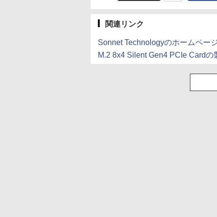
￥1,112
￥770
￥1,380
￥832
ミネラルウォーター
ペットボトル 静岡県
産 500ミリリットル
関連リンク
(Smart Basic)
Sonnet Technologyのホームペー
M.2 8x4 Silent Gen4 PCIe Ca