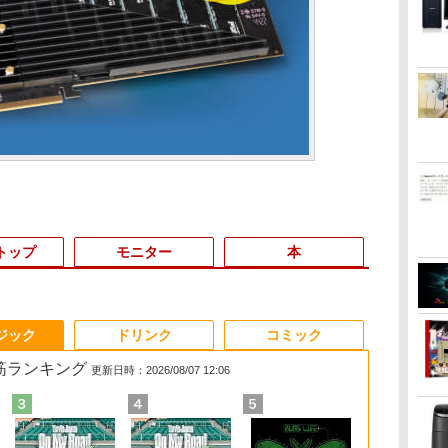
トップ
モニター
本
3
3
3
3
4
4
4
4
5
5
5
5
6
6
6
6
ジック
ドリンク
コミック
れ筋ランキング
更新日時：2026/08/07 12:06