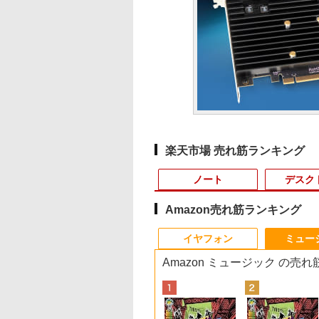
楽天市場 売れ筋ランキング
ノート
デスク
Amazon売れ筋ランキング
10
10
10
10
1
1
1
1
2
2
2
2
イヤフォン
ミュー
Amazon ミュージック の売