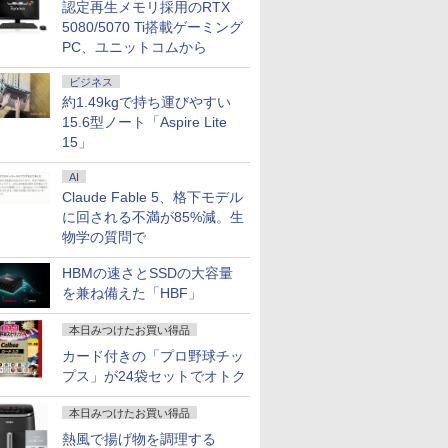
認定再生メモリ採用のRTX
5080/5070 Ti搭載ゲーミング
PC、ユニットコムから
ビジネス
約1.49kgで持ち運びやすい
15.6型ノート「Aspire Lite
15」
AI
Claude Fable 5、格下モデル
に回される不満が85%減。生
物学の質問で
HBMの速さとSSDの大容量
を兼ね備えた「HBF」
7
7
7
7
8
8
8
8
9
9
9
9
10
10
10
10
本日みつけたお買い得品
カード付きの「プロ野球チッ
プス」が24袋セットでオトク
本日みつけたお買い得品
熱風で揚げ物を調理する