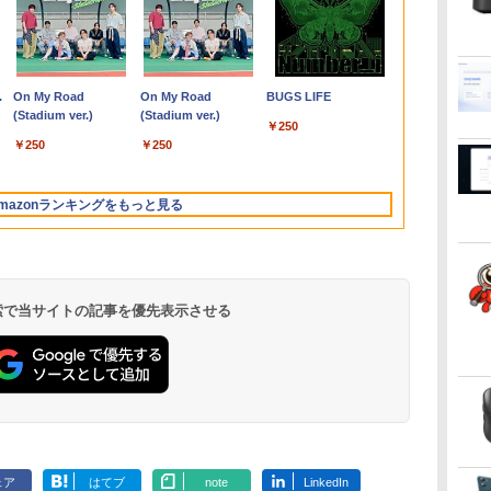
ン
ン
ぜ
良品 15.6インチ HP
MINISFORUM｜ミニ
★Gigastone モニター
コレクション・台湾の
FUJITSU/富士通
レビュー投稿 5年保証
【公式限定2年保証】
和山やま作品4冊セッ
＼11日まで限定価格／
グリーンハウス 7型ワ
施設基準パーフェクト
【全品最大2500円OFF
良品 フルHD 
【新品★20％
【楽天1位!1,6
世界の超富裕
】
ニ
Notebook 250G7
スフォーラム 超小型
21.45インチ ディスプ
モダニズム（第6巻）
ESPRIMO
｜MS Office 2024
モニター 21.5インチ フ
ト 小冊子＆アクリルス
ノートパソコン 新品
イド液晶 電子POP 取
ブック 2026年度版 [
クーポン】【新品マウ
チ HP 250G7
ン】MINISFO
OFFクーポン 8
いる「最初の
能
0P
か
Windows11 超高性能
デスクトップパソコン
レイ PCモニター VESA
衛生と病院 [ 鈴木哲造 ]
G6012/MX【第12世代
H&B 搭載｜中古ノート
ルhd 高画質 100Hz VA
タンド付き特装版 （ビ
福袋 6点セット Intel
付金具付き ホワイト
一般社団法人日本施設
ス＋新品キーボード
Windows11
1390ミニP
20:00-8/11 0
作り方 [ 小原
イ
を
第10世代Core i5-
LN150W(Windows 11
モニタ ノングレア フル
Intel Core i5-
パソコン Windows11
ノングレア 非光沢 ス
ームコミックス） [ 和
Pentium GOLD 6500Y
GH-EP7F-WH
基準管理士協会 ]
付】Core i7 第8世代
第10世代Core 
Core i9-139
Xiaomi Monit
￥29,689
￥49,800
￥9,980
￥19,800
￥55,000
￥29,800
￥9,999
￥11,000
￥29,999
￥10,970
￥22,000
￥54,999
￥30,789
￥88,999
￥12,580
￥2,200
ュ
ジ
1035G1 8GB 爆速
Pro/Intel Processor
HD 75Hz ブルーライト
12500T/16GB(DDR4)/M.2
Office付｜テンキー
ピーカー内蔵 3年保証
山 やま ]
メモリ8GB
[GHEP7FWH]
Dell OptiPlex
1035G1 8GB
16GB+500/3
2026 ディス
.
Anker Soundcore
On My Road
【2026年アップグレ
On My Road
Xiaomi シャオミ
BUGS LIFE
 カ
ニ
さ
NVMe式256GB-SSD カ
N150/メモリ 8GB/SSD
軽減 パネル 178度 広角
SSD256GB/無線
DVD 搭載｜Core i5 第
ディスプレイ パソコン
SSD256GB
3060/3070 SFF 22イン
NVMe式256G
ベアボーンキ
1080P 23.8
Liberty 5 ミッドナイ
(Stadium ver.)
ード版】AOKIMI ワ
(Stadium ver.)
REDMI Buds 8 Lite ワ
タ
メラ 無線 Office付き
256GB/VESA) ミニPC
高解像度目に優しいフ
LAN/Win11Pro-64bit】
7世代 メモリ 8GB SSD
モニター PCモニター
Windows11 WPS
チ液晶セッ Office付き
メラ 無線 Off
DDR4 SODI
144Hzリフ
￥250
トブラック
イヤレスイヤホン
イヤレスイヤホン
パ
ー
Win11【中古ノートパ
LN150W-8/256-
リッカーフリー (PS5確
中古/送料無料 ※沖縄、
256GB｜店長厳選
フルハイビジョン 21イ
Office付き 初期設定済
Windows11 メモリ
Win11【中
リ、 2.5G/Wi-
ート sRGB99%
￥250
￥250
bluetooth イヤホン
Bluetooth 5.4 ノイズ
4K
 中
ー
ソコン 中古パソコン 中
W11Pro(N150)
認済み/HDMI/VGA/3年
離島を除く
Lenovo ThinkPad
ンチ 液晶モニター ア
み 14インチ フルHD ノ
8GB/16GB/32GB
ソコン 中古パ
6/Bluetooth 
万色 300nits
￥14,990
￥1,964
￥2,980
V12 小型軽量 ブルー
キャンセリング ANC
す
c
古PC】送料無料 あす
保証)
15.6型 Bluetooth Wi-
イリスオーヤマ DT-JF
ートPC 初心者 学生 在
SSD256GB/512GB/
古PC】送料無
HDMI 2.1/DP
ブルーライト
トゥースHi-Fi 最大
36時間再生
対
楽対応 即日発送
Fi 無線｜中古 パソコン
* 安心延長保証対象
宅ワーク テンキー Wi-
1TB DisplayPort 2画
楽対応 即日発
1.4/TYPE-
TÜV認証 目
mazonランキングをもっと見る
36時間再生 ぶるーと
en
応可
（Windows10も対応可
中古PC Word Excel
Fi Bluetooth HDMI 軽
面同時出力 WIFI子機
（Windows
力対応ミニpc
調整可能なス
ゅーす コードレス
能 Win10）
量 持ち運び 安い
付 USB3.0中古デスク
能 Win10）
VESA
ENCノイズキャンセ
/N150
トップパソコン
リング 自動ペアリン
グ Type-C充電 マイ
ク付き 防水 タッチ式
 検索で当サイトの記事を優先表示させる
音量調整 スポーツ/通
勤/通学/WEB会議(ホ
ワイト)
by Amazon 天然水
ONE PIECE モノクロ
by Amazon 炭酸水
HUNTER×HUNTER
コカ・コーラ やかんの
スーパーの裏でヤニ吸
ラベルレス 2L×9本
版 115 (ジャンプコミ
ラベルレス 500ml
モノクロ版 39 (ジャ
麦茶 from 爽健美茶 ラ
うふたり 9巻 (デジタル
ックスDIGITAL)
×24本 強炭酸水 ペッ
ンプコミックス
ベルレス
版ビッグガンガンコミ
￥1,117
ェア
はてブ
note
LinkedIn
水
トボトル 500ミリリ
DIGITAL)
650mlPET×24本
ックス)