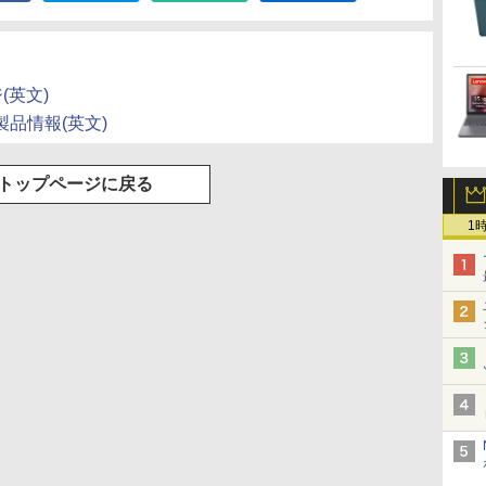
￥594
￥1,625
￥572
￥2,009
￥810
ットル (Smart
Basic)
ジ(英文)
rdの製品情報(英文)
トップページに戻る
1