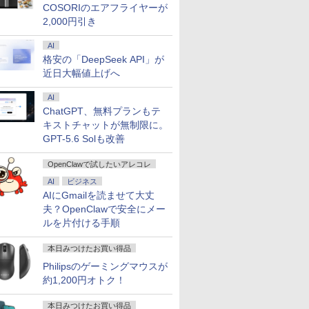
COSORIのエアフライヤーが
15.6イン
クーポ
00円
層がして
【リフレッシュレート
中古美品 15.6インチ
「28%クーポンで
[新品]ブルーロック (1-
新発売 [1+1年保証] モニ
良品 15.6インチ HP
【エントリーでポイン
【3千円以上送料無料】
楽天ランキング1位★
【P10倍】&【40,000円
ホワイト・シリーズ！
信じていた仲間達にダ
【新品】【
【マラソン
ASUS エ
角川まんが
RUM M1-
/4
1億円」の
100Hz】LG モニター
HP Notebook 250G7
97,848円」GEEKOM
39巻 最新刊) 全巻セッ
2,000円引き
ター 100Hz 21.5インチ
Notebook 250G7
ト10倍】 Aランク 良品
古川優香が本気で作っ
三年保証 新品 ノート
クーポン】【国内生
モニター 白 21.5インチ
ンジョン奥地で殺され
位！】ノー
冷ファンへ
晶ディスプレ
ズ 日本の
 超高性能
C、インテル
1:59】
 正徳 ]
23.8インチ フルHD
Windows11 超高性能
A7 Max ミニPC AMD
ト
23.8インチ 27インチ pc
Windows11 超高性能
HP Z4 G4 ワークステ
た!ショルダーバッグ
パソコン パソコン
産・公式】 新品 NEC
23.8インチ 100Hz
かけたがギフト『無限
新品第13
ップ中！
Care [ 27
巻+別巻5
i5-
00HX、
or A24i
IPS 液晶モニター ブル
第10世代Core i5-
Ryzen 9 7940HS搭載
モニター 1ms応答 パソ
第10世代Core i5-
ーション Xeon W-2223
Office付き
デスクトップパソコン
200Hz ゲーミングモニ
ガチャ』でレベル9999
ノートPC O
RTX5060×C
HD(1920×1
[ 山本 博文
AI
￥11,440
￥30,789
￥135,900
￥22,836
￥11,999
￥31,889
￥121,000
￥5,489
￥34,680
￥182,661
￥12,799
￥792
￥29,800
￥239,875
￥15,800
￥23,760
 爆速
2GB+1TB/
プレイ
ーライト低減 フリッカ
1035G1 8GB 爆速
【8745HS/H255より上
コン モニター
1035G1 8GB 爆速
メモリ32GB NVMe
Windows11搭載
office付き LAVIE
ター【1ms応答 2mm
の仲間達を手に入れて
ノートパソ
代】ゲーミ
ド ] VA2
格安の「DeepSeek API」が
B-SSD カ
ット、
インチ
ーセーフ HDMI LGエ
NVMe式256GB-SSD カ
位】Radeon 780M(単
1920*1080 FHD ゲーミ
NVMe式256GB-SSD カ
SSD 512GB NVIDIA
14/15.6インチ型ワイド
Direct DT Windows
ベゼル】pcモニター
元パーティーメンバー
向け Wind
生活応援 
近日大幅値上げへ
ice付き
MM×2メモ
レッシュレ
レクトロニクス PCモ
メラ 無線 Office付き
体GPU級性能)｜
ングモニター 非光沢 VA
メラ 無線 Office付き
RTX A2000 GDDR6
液晶 フルHD 第14世代
11 Home Core Ultra 5-
1920*1080 FHD パソコ
と世界に復讐＆『ざま
設定済 W
デスクトップ
古ノートパ
Fi
 1670
ニター 24MS500-B
Win11【中古ノートパ
128GB DDR5拡張可能
角度調整 VESA
Win11【中古ノートパ
12GB Windows11 Pro
CPU intel N3450 Core
225 メモリ 16GB SSD
ン モニター 非光沢 チ
ぁ！』します！【電子
zoom 日
原神対応 メ
AI
ソコン 中
5.2、
 ΔE＜1 低
24MS500B 新品 VESA
ソコン 中古パソコン 中
｜USB4×2｜4画面8K｜
Freesync
ソコン 中古パソコン 中
4コア win11pro 中古デ
i5 i7 メモリ8GB~32GB
1TB 可能 24インチモ
ルト VESA Freesync
書籍】
ド 14.1型 I
SSD1TB W
ChatGPT、無料プランもテ
料 あす
 大画面
規格
古PC】送料無料 あす
デュアル2.5G LAN｜3
pc/switch/ps4/ps5/xbox
古PC】送料無料 あす
スクトップパソコン 中
SSD128GB~1TB WEB
ニター 1年保証 送料無
スピーカー内蔵
Celeron
キーボード
キストチャットが無制限に。
送
C、3画面出
にやさしい
楽対応 即日発送
年保証｜Win11 Pro｜
スピーカー内蔵
楽対応 即日発送
古PC z4g4 中古ワーク
カメラ テンキー付き
料 【NortonP】
kksmart 1+1年保証
SSD1TB(
線LAN 
10も対応可
タンド
（Windows10も対応可
在宅/クリエイター/ゲー
GPT-5.6 Solも改善
（Windows10も対応可
ステーションhp 中古パ
大容量 大画面 zoom軽
バッテリー
き パソコン
能 Win10）
ミング向け mini pc
能 Win10）
ソコンwindows11
量 初心者向け
学生 プレ
心者 1年
16GB+1TB
向け
新品
OpenClawで試したいアレコレ
AI
ビジネス
AIにGmailを読ませて大丈
夫？OpenClawで安全にメー
ルを片付ける手順
本日みつけたお買い得品
Philipsのゲーミングマウスが
約1,200円オトク！
本日みつけたお買い得品