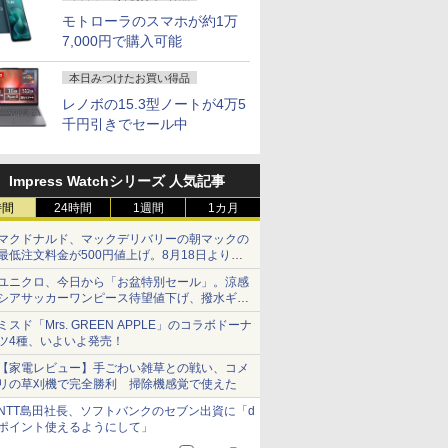
モトローラのスマホが約1万
7,000円で購入可能
本日みつけたお買い得品
レノボの15.3型ノートが4万5
千円引きでセール中
Impress Watchシリーズ 人気記事
時間
24時間
1週間
1カ月
マクドナルド、マックデリバリーの朝マックの
最低注文料金が500円値上げ。8月18日より
1,500円から受付
ユニクロ、今日から「お盆特別セール」。涼感
シアサッカーワンピース待望値下げ、撥水ギア
ショーツは1990円に
ミスド「Mrs. GREEN APPLE」のコラボドーナ
ツ4種、いよいよ発売！
【家電レビュー】手ごわい雑草との戦い、コメ
リの草刈機で完全勝利 掃除機感覚で使えた
NTT島田社長、ソフトバンクのセブン出資に「d
ポイント使えるようにして」