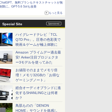
ChatGPT、無料プランもテキストチャットが無
制限に。GPT-5.6 Solも改善
もっと見る
Special Site
ハイグレードテレビ「TCL
Q7D Pro」。圧巻の色彩美で
映画＆ゲームが極上体験に
Amazon プライムデー過去最
安! Anker注目プロジェクタ
ー3モデルを使ってみた
お値段そのままでメモリ倍
増！メモリ32GBの「お得な
ゲーミングノート」
総合オーディオブランドに進
化するSHANLINGとは何者
か？
鳥肌ものの「DENON
HOME」サウンドを体感し