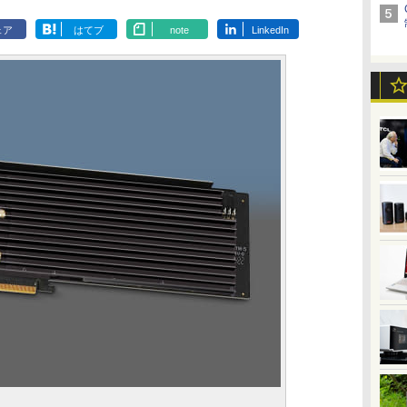
ェア
はてブ
note
LinkedIn
d