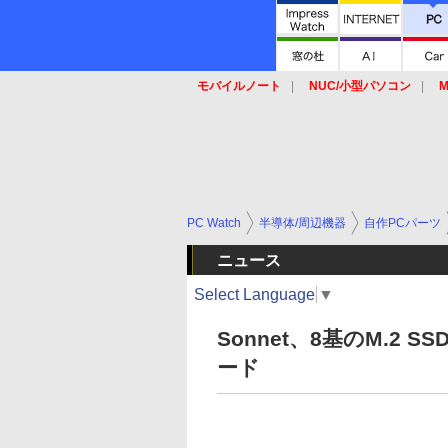
モバイルノート
NUC/小型パソコン
M
SSD
キーボード
マウス
PC Watch
半導体/周辺機器
自作PCパーツ
ニュース
Select Language
▼
Sonnet、8基のM.2 SS
ード