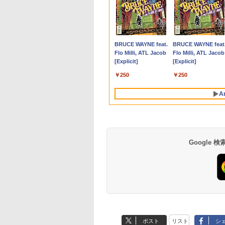
ランキング1位★
10倍】&【40,000円
イト・シリーズ！
ていた仲間達にダ
【新品】【楽天1
【マラソン値引中！水
ASUS エイスース 液
角川まんが学習シリー
ノートパソコン 極軽量
超得10％OFF｜買い替
Yoothi 互換品 液晶
獣医腫瘍学テキスト 第
【エントリーでポイ
良品 15.6インチ HP
＼500円OFFクーポ
世界の新富裕層はな
保証 新品 ノート
ポン】【国内生
ター 白 21.5インチ
ョン奥地で殺され
位！】ノートパソコン
冷ファンへグレードア
晶ディスプレイ Eye
ズ 日本の歴史 全16
約965g 富士通
えならこれ!!
15.6インチ
2版[本/雑誌] / 日本獣医
ト100％還元チャンス
Notebook 250G7
あり！／ モバイルモ
「オルカン・S＆
コン パソコン
公式】 新品 NEC
8インチ 100Hz
たがギフト『無限
新品第13世代CPU搭載
ップ中！
Care [ 27型 / フル
巻+別巻5冊定番セット
LIFEBOOK U748 14イ
Microsoft office付き
NV156FHM-N41
がん学会/著 日本獣医が
GMKtec G10 ミニ
Windows11 超高性
ター 15.6インチ 108
P500」を買わないの
ice付き
クトップパソコン
0Hz ゲーミングモニ
ャ』でレベル9999
ノートPC Office付き
RTX5060×Core i7 14世
HD(1920×1080) / ワイ
[ 山本 博文 ]
ンチ 高性能第7世代
デスクトップパソコン
NV156FHM-N42
ん学会獣医腫瘍科認定
PC【AMD Ryzen 5
第10世代Core i5-
フルHD ディスプレ
20代で純資産4億円
,680
2,661
,799
2
￥29,800
￥239,875
￥15,800
￥23,760
￥16,500
￥29,800
￥9,250
￥19,800
￥61,999
￥29,689
￥9,480
￥1,980
ndows11搭載
ice付き LAVIE
【1ms応答 2mm
間達を手に入れて
ノートパソコン 初心者
代】ゲーミングPC 新
ド ] VA279HG
Core i5-7300U カメラ
中古デスクトップ 第8
NV156FHM-N43
医認定委員会/監修
3500U DDR4 16GB
1035G1 8GB 爆速
VESA対応 コスパ デ
つくった超レバレッ
Anker Soundcore
BRUCE WAYNE feat.
Anker Soundcore
BRUCE WAYNE feat
/15.6インチ型ワイド
ect DT Windows
ル】pcモニター
ーティーメンバー
向け Windows11 初期
生活応援 福袋セット
内蔵 メモリ最大16GB
世代 メモリ8GB
NV156FHM-N46
512GB/256GB/1T
NVMe式256GB-SSD
アルモニター サブモ
投資の極意 [ 宮脇 
P40i オフホワイト
Flo Milli, ATL Jacob
P31i ブラック
Flo Milli, ATL Jacob
 フルHD 第14世代
ome Core Ultra 5-
0*1080 FHD パソコ
界に復讐＆『ざま
設定済 Webカメラ
デスクトップPC Apex
SSD1TB 薄い軽い FHD
SSD256GB
NV156FHM-N47
SSD】4C/8T 3.7GHz
メラ 無線 Office付き
ター ゲーミングモニ
き ]
[Explicit]
[Explicit]
 intel N3450 Core
 メモリ 16GB SSD
モニター 非光沢 チ
』します！【電子
zoom 日本語キーボー
原神対応 メモリ32GB
液晶 type-C WIFI
HDD500GB
NV156FHM-N49 対応
64GB 16T拡張
Win11【中古ノート
ー ポータブルモニタ
￥7,990
￥5,990
i7 メモリ8GB~32GB
B 可能 24インチモ
VESA Freesync
】
ド 14.1型 Intel
SSD1TB Windows11
Bluetooth Office付き
Windows11 セット購
FullHD 1920x1080 IPS
Windows11 Pro 8K/
ソコン 中古パソコン
外付けモニター リモ
￥250
￥250
128GB~1TB WEB
ー 1年保証 送料無
ーカー内蔵
Celeron メモリ8GB
キーボード マウス 無
5GWIFI Bluetooth最新
入可能 単品 NEC デス
LED LCD 液晶ディス
3画面出力 LAN *2
古PC】送料無料 あ
トワーク IPS mini p
ラ テンキー付き
NortonP】
mart 1+1年保証
SSD1TB(最大) 大容量
線LAN ヘッドセット付
MicrosoftOffice2024
クトップ PC パソコン
プレイ 修理交換用液晶
WiFi5 Bluetooth5.0
楽対応 即日発送
ミニPC 多デバイス
A
量 大画面 zoom軽
バッテリービジネス 大
き パソコン VALO 初
可 Windows11 中古ノ
中古 おすすめ デスク
パネル
Nucbox みにpc Ryz
（Windows10も対
応 ブラック
初心者向け
学生 プレゼント 学生
心者 1年保証 国内組立
ートパソコン
トップパソコン マイ
5
能 Win10）
向け
新品
クロソフトオフィス
N95/N97/N100/4300U
2019 PC
より高性能
Google
【Amazon.co.jp限
薬屋のひとりごと 17
by Amazon 天然水
異世界居酒屋「の
定】 い・ろ・は・す
巻 (デジタル版ビッグ
ラベルレス 500ml
ぶ」(22) (角川コミッ
2L PET ラベルレス
ガンガンコミックス)
×24本 富士山の天然
クス・エース)
ポスト
リスト
シ
×8本
水 バナジウム含有 