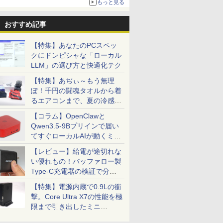
もっと見る
おすすめ記事
【特集】あなたのPCスペッ
クにドンピシャな「ローカル
LLM」の選び方と快適化テク
【特集】あぢぃ～もう無理
ぽ！千円の闘魂タオルから着
るエアコンまで、夏の冷感グ
ッズ一挙紹介
【コラム】OpenClawと
Qwen3.5-9Bプリインで届い
てすぐローカルAIが動くミニ
PC「SER9 Pro」
【レビュー】給電が途切れな
い優れもの！バッファロー製
Type-C充電器の検証で分か
ったこと
【特集】電源内蔵で0.9Lの衝
撃。Core Ultra X7の性能を極
限まで引き出したミニ
PC「GPD BOX」