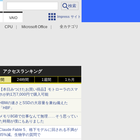
Impress サイト
全カテゴリ
CPU
Microsoft Office
アクセスランキング
時間
24時間
1週間
1カ月
【本日みつけたお買い得品】モトローラのスマ
ホが約1万7,000円で購入可能
HBMの速さとSSDの大容量を兼ね備えた
「HBF」
メモリ8GBで仕事なんて無理……そう思ってい
た時期が僕にもありました
Claude Fable 5、格下モデルに回される不満が
85%減。生物学の質問で