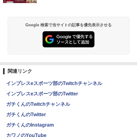
￥250
￥1,001
￥770
ドラゴンボールスーパーダイバーズ 1st
2
EPSON 液晶モニター LD22W83L 21.5イ
ANNIVERSARY SUPER GUIDE[本/雑誌]
2
HP ★中古パソコン・Aランク★5XB43P
ンチワイド ホワイト LCD LEDバックラ
(Vジャンプブックス) (単行本・ムック) /
2
A#ABJ [ProDesk 600 G4 SFF(i5-8500 8
イト 1920 x 1080 フルHD TNパネル 非
Vジャンプ編集部
Anker Soundcore P31i ブラック
BRUCE WAYNE feat. Flo Milli, ATL Jacob
by Amazon 天然水 ラベルレス 500ml ×24本
異世界居酒屋「のぶ」(22) (角川コミックス・
Google 検索で当サイトの記事を優先表示させる
GB HDD500GB Win10Pro64)]
光沢 ノングレア HDMI DVI VGA VESA準
[Explicit]
富士山の天然水 バナジウム含有 水 ミネラル
エース)
拠 ディスプレイ PS4 switch 対応 スイッ
￥1,870
ウォーター ペットボトル 静岡県産 500ミリリ
￥4,990
チ 【中古】
￥19,280
ットル (Smart Basic)
￥250
￥832
￥4,900
￥1,380
小学生の語彙力アップ 基礎練習ドリル12
3
Dell OptiPlex 3050 SFF 第7世代 Core i
00 新装版 どんな子も言葉力が伸びる! [
3
Anker Soundcore Liberty 5 ミッドナイトブ
On My Road (Stadium ver.)
HUNTER×HUNTER モノクロ版 39 (ジャンプ
5 メモリ16GB SSD 256GB Office付き H
学習国語研究会 ]
ラック
コミックスDIGITAL)
by Amazon 天然水ラベルレス 2L×9本
DMI Windows11 デスクトップパソコン
23.8インチ液晶ワイドモニター DELL デ
3
関連リンク
￥250
中古パソコン
ル P2417H D-Sub15 HDMI DisplatP
￥1,870
￥14,990
￥572
￥1,117
ort【中古】
インプレスeスポーツ部のTwitchチャンネル
￥27,800
￥7,700
インプレスeスポーツ部のTwitter
【中古】ONE PIECE ＜1−115巻セッ
4
【2026年アップグレード版】AOKIMI ワイヤ
BUGS LIFE
スーパーの裏でヤニ吸うふたり 9巻 (デジタル
ト＞ / 尾田栄一郎（コミックセット）
ガチくんのTwitchチャンネル
レスイヤホン bluetooth イヤホン V12 小型
版ビッグガンガンコミックス)
by Amazon 炭酸水 ラベルレス 500ml ×24本
【★楽天1位★正規品★3年保証★新品】
4
軽量 ブルートゥースHi-Fi 最大36時間再生 ぶ
強炭酸水 ペットボトル 500ミリリットル (Sm
￥250
デスクトップパソコン 一体型pc 23型 フ
【保護ケース付き】 モバイルモニター 1
￥17,398
4
ガチくんのTwitter
るーとゅーす コードレス ENCノイズキャン
art Basic)
￥810
ルHD液晶一体型 デスクトップパソコン
5.6インチ モバイルモニタースタンド ノ
セリング 自動ペアリング Type-C充電 マイク
インテル Core 7【Windows 11搭載】U
ングレア 1080PフルHD ディスプレイ コ
ガチくんのInstagram
付き 防水 タッチ式音量調整 スポーツ/通勤/通
￥1,625
SB 2.0 USB 3.0 5G WIFI搭載 一体型パソ
スパ デュアルモニター サブモニター ポ
学/WEB会議(ホワイト)
コン メモリー16GB SSD 2TB
ータブルモニター ゲーミングモニター T
カワノのYouTube