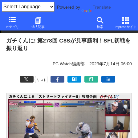
Powered by
Translate
ニュース
カテゴリ
過去記事
検索
Impressサイト
ガチくんに! 第278回 G8Sが見事勝利！SFL初戦を
振り返り
PC Watch編集部
2023年7月14日 06:00
リスト