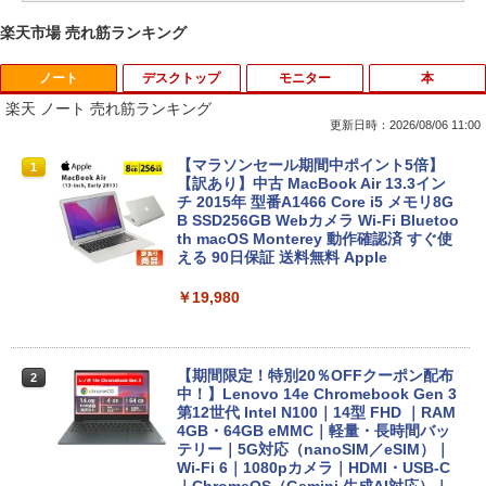
楽天市場 売れ筋ランキング
ノート
デスクトップ
モニター
本
楽天 ノート 売れ筋ランキング
更新日時：2026/08/06 11:00
【マラソンセール期間中ポイント5倍】
1
【訳あり】中古 MacBook Air 13.3イン
チ 2015年 型番A1466 Core i5 メモリ8G
B SSD256GB Webカメラ Wi-Fi Bluetoo
th macOS Monterey 動作確認済 すぐ使
える 90日保証 送料無料 Apple
￥19,980
【期間限定！特別20％OFFクーポン配布
2
中！】Lenovo 14e Chromebook Gen 3
第12世代 Intel N100｜14型 FHD ｜RAM
4GB・64GB eMMC｜軽量・長時間バッ
テリー｜5G対応（nanoSIM／eSIM）｜
Wi-Fi 6｜1080pカメラ｜HDMI・USB-C
｜ChromeOS（Gemini 生成AI対応）｜