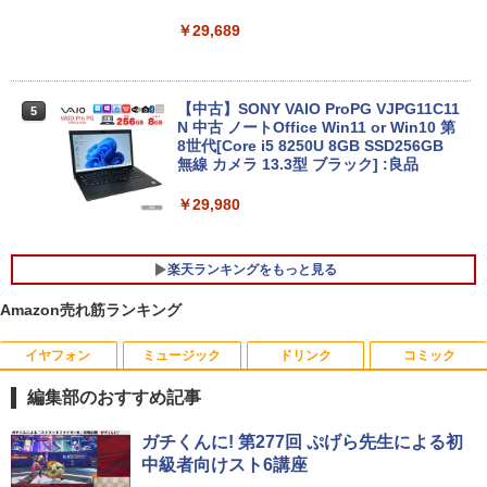
￥29,689
【中古】SONY VAIO ProPG VJPG11C11
5
N 中古 ノートOffice Win11 or Win10 第
8世代[Core i5 8250U 8GB SSD256GB
無線 カメラ 13.3型 ブラック] :良品
￥29,980
楽天ランキングをもっと見る
Amazon売れ筋ランキング
イヤフォン
ミュージック
ドリンク
コミック
パソコンデスクトップ 中古モニター 液晶
【中古】 DELL E1914Hc 18.5インチ 液
14ひきのシリーズ （既12巻） [ いわむ
1
1
1
モニター★色指定不可★19型〜液晶 即使
晶モニター D-sub 非光沢 ノングレア 動
ら かずお ]
編集部のおすすめ記事
用可能 中古PC限定 シークレット【1ヶ月
作保証 [96781]
保証】【中古】
￥17,160
Anker Soundcore P40i オフホワイト
BRUCE WAYNE feat. Flo Milli, ATL Jacob
【Amazon.co.jp限定】 い・ろ・は・す 2L P
薬屋のひとりごと 17巻 (デジタル版ビッグガ
ガチくんに! 第277回 ぷげら先生による初
￥3,980
[Explicit]
ET ラベルレス ×8本
ンガンコミックス)
￥2,780
中級者向けスト6講座
￥5,990