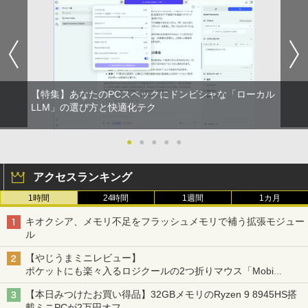
【特集】あなたのPCスペックにドンピシャな「ローカル
LLM」の選び方と快適化テク
●
●
●
●
●
アクセスランキング
1時間
24時間
1週間
1カ月
キオクシア、メモリ不足をフラッシュメモリで補う拡張モジュー
ル
【やじうまミニレビュー】
ポケットにも楽々入るロジクールの2つ折りマウス「Mobi
Fold」。その気になるギミックとは？
【本日みつけたお買い得品】32GBメモリのRyzen 9 8945HS搭
載ミニPCが2万円オフ