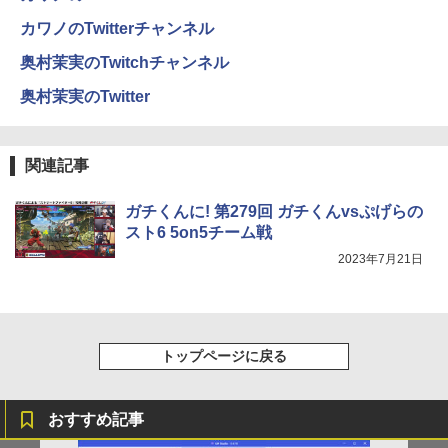
pye-C/mini HDMI iPhone対応
On My Road (Stadium ver.)
ONE PIECE モノクロ版 115 (ジャンプコミッ
2026年8月発売 予約 mini ミニ 2026年9
5
￥1,964
クスDIGITAL)
￥59,800
コカ・コーラ やかんの麦茶 from 爽健美茶 ラ
月号 ミルク M!LK MILK
カワノのTwitterチャンネル
￥12,480
ベルレス 650mlPET×24本
￥250
￥594
奥村茉実のTwitchチャンネル
￥4,550
Xiaomi シャオミ REDMI Buds 8 Lite ワイヤ
￥1,653
レスイヤホン Bluetooth 5.4 ノイズキャンセ
奥村茉実のTwitter
【公式・直販】デスクトップパソコン P
5
リング ANC 36時間再生
C 新品 Office付き 可能 Lenovo IdeaCe
MSI ビジネスモニター PRO MP2412 薄
5
ntre Mini 01IRH10R Core 5 プロセッサ
型 VAパネル フルHD/23.8インチ/HDMI/D
￥2,980
ー 210H メモリ 16GB SSD 512GB Wind
isplayPort/リフレッシュレート100Hz/応
関連記事
ows11 Microsoft Office2024搭載可能
答速度1ms(MPRT)/ブルーライトカット
送料無料 1年保証【NortonP】
【新品】
ガチくんに! 第279回 ガチくんvsぷげらの
￥139,980
￥13,900
スト6 5on5チーム戦
2023年7月21日
トップページに戻る
おすすめ記事