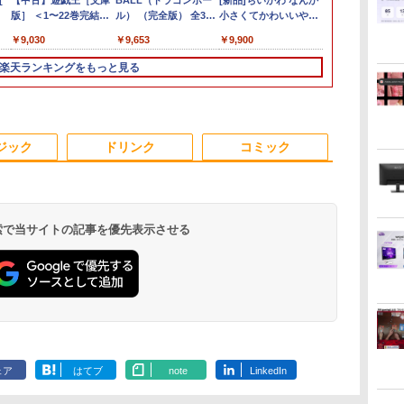
ン
[
 24インチ
Core i5 8250U
デスクトップパソコン
【中古】遊戯王［文庫
ニター -
Core i5 8265U
PLUS-32/1T-
BALL（ドラゴンボー
レイ モニター 収納ケース付
Ryzen7 5700G メモリ
[新品]ちいかわ なんか
ENVY x360
Windows11/
Minifire 
ライムだった件
パ
 FHD フリッカ
1.6GHz/8GB/256GB(SSD)/15.6W/FWXGA(1366x768)/Win11
PC 一体型 新品
版］ ＜1〜22巻完結＞
E2425HSM(E2425HSM)
1.6GHz/8GB/256GB(SSD)/15.6W/FWXGA(1366x768)/Win11
W11Pro(8845HS)
ル） （完全版） 全34
2.5K 2560×1600 16:10
16GB SSD1TB B550
小さくてかわいいやつ
Convertible 15-
モリー[16GB 
IPS 内蔵ス
魔国暮らしの
FullHD ブルー
画面シミあり【中古】
Windows11 27型 Core
高橋和希
画面キズあり【中古】
巻完結（ジャンプコミ
WQXGA 非光沢IPSパネル
グラボなし
(1-8巻 最新刊) 全巻セ
cp0xxx / AMD Ryzen
512GB ]選択可
レイ100Hz FH
ィ～ 1-14巻
￥16,500
￥69,800
￥9,030
￥14,478
￥16,500
￥124,800
￥9,653
￥20,940
￥148,700
￥9,900
￥17,963
￥50,990
￥10,980
￥10,912
世
ノングレア
【20260709】
i7 第4世代 Office付き
【20260611】
ックスデラックス）
100%sRGB広色域 HDR
ット [入荷予約]
5 / グラフィックボー
Win11【中
ブルーライト
リウスKC） [
モ
B
ve-Sync ブラッ
メモリ16GB
（コミック） 全巻セッ
FreeSync 自立無段階スタン
ド Advanced Micro
送料無料 即
ーフリー VE
エ ]
楽天ランキングをもっと見る
TB
M25IC03 マ
SSD512GB 初期設定済
ト
ド VESA対応 給電 映像伝送
Devices, Inc.
ムレス HDMI1
i
ホワイト ブラック
超薄型 軽量725g スピーカー
[AMD/ATI] Raven
コントラスト10
N
内蔵 Type-C単一接続 パスス
Ridge [Radeon Vega
調節可 ビジネ
A対
ルー充電 収納ケース付 サブ
Series / Radeon Vega
料】pcモニタ
面
モニター
Mobile Series] 1GB /
付）
ジック
ドリンク
コミック
ox
メモリ 8GB【中古
品】
 検索で当サイトの記事を優先表示させる
.
Anker Soundcore
On My Road
by Amazon 炭酸水
ONE PIECE モノクロ
【2026年アップグレ
On My Road
by Amazon 天然水
HUNTER×HUNTER
Xiaomi シャオミ
BUGS LIFE
コカ・コーラ やかんの
スーパーの裏でヤニ吸
Liberty 5 ミッドナイ
(Stadium ver.)
ラベルレス 500ml
版 115 (ジャンプコミ
ード版】AOKIMI ワ
(Stadium ver.)
ラベルレス 2L×9本
モノクロ版 39 (ジャ
REDMI Buds 8 Lite ワ
麦茶 from 爽健美茶 ラ
うふたり 9巻 (デジタル
￥250
トブラック
×24本 強炭酸水 ペッ
ックスDIGITAL)
イヤレスイヤホン
ンプコミックス
イヤレスイヤホン
ベルレス
版ビッグガンガンコミ
￥250
￥250
￥1,117
ェア
はてブ
note
LinkedIn
水
トボトル 500ミリリ
bluetooth イヤホン
DIGITAL)
Bluetooth 5.4 ノイズ
650mlPET×24本
ックス)
￥14,990
￥1,625
￥594
￥1,964
￥572
￥2,980
￥2,009
￥810
ットル (Smart
V12 小型軽量 ブルー
キャンセリング ANC