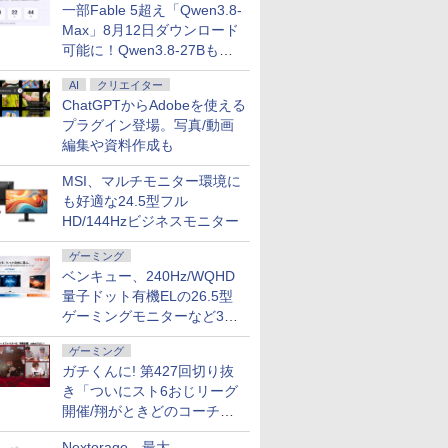
 10コア 卓越性能 第12世代Core i5-1235u/ メ
モニター24インチ
 異聞 ～
厳しい世界です【共和
ー 24.5インチ 24インチ
(22) 【電子書籍】[ 蝉
ニター -
Laptop 13 インチ・ウイルスバスター EP2-31
異世界に転生していた
レイ モニター 
（21） 【
一部Fable 5超え「Qwen3.8-
8GB]選択可 爆速NVMe式SSD[ 256GB
ピーカーディスプ
トリニテ
国編】 02 【電子書
180Hz 180hz FHD フリッカ
川 夏哉 ]
E2425HSM(E2425HSM)
スバスター スタンダード【3年版】 プラチナ
ようです（32） 【電子
2.5K 2560×1600 
山本やみー 
Max」8月12日ダウンロード
/ カメラ/ 無線Wi-Fi6/ Office付き/
D 1080P VGA
セット （シ
籍】[ 三嶋 与夢 ]
ーレス 24.5型 FullHD ブルー
書籍】[ 内々けやき ]
WQXGA 非光沢
￥924
￥11,980
￥924
￥14,478
￥153,780
￥792
￥20,940
￥792
可能に！Qwen3.8-27Bも順
古ノートパソコン 中古パソコン 中古PC】税込
軽減 フリッカ
 戸野 タ
ライトカット ノングレア
100%sRGB広色
日発送
SA対応 フレー
次
HDMI Adaptive-Sync ブラッ
FreeSync 自
.4／DP／VGA
AI
ク MAXZEN MGM25IC03 マ
クリエイター
ド VESA対応 
00:1 チルト
クスゼン
超薄型 軽量725
ChatGPTからAdobeを使える
ス用 【送料無
内蔵 Type-C単
プラグイン登場。写真/動画
ー (ケーブル
ルー充電 収納ケ
編集や資料作成も
モニター
MSI、マルチモニター環境に
も好適な24.5型フル
HD/144Hzビジネスモニター
ゲーミング
ベンキュー、240Hz/WQHD
量子ドット有機ELの26.5型
ゲーミングモニターなど3機
種
ゲーミング
ガチくんに! 第427回切り抜
き「ついにスト6おじリーグ
開催/翔がときどのコーチ就
任など」
Nextorage、最大