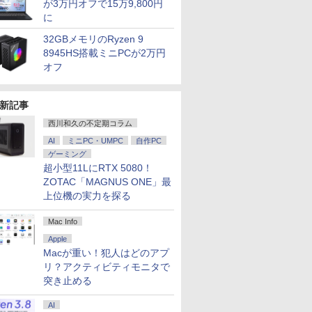
が3万円オフで15万9,800円
に
32GBメモリのRyzen 9
8945HS搭載ミニPCが2万円
オフ
新記事
西川和久の不定期コラム
AI
ミニPC・UMPC
自作PC
ゲーミング
超小型11LにRTX 5080！
ZOTAC「MAGNUS ONE」最
上位機の実力を探る
7
2
8
3
7
9
4
10
Mac Info
Apple
Macが重い！犯人はどのアプ
リ？アクティビティモニタで
突き止める
.6インチ HP ProBook 450 G9 /
5%還元！】
生したらス
乙女ゲー世界はモブに
ゲーミングモニター モニタ
異世界居酒屋「のぶ」
DELL デル デル プロ 23.8 モ
マイクロソフト 【8/19(水)まで】特別モデル Su
よくわからないけれど
16インチ モバイ
ギルティサ
AI