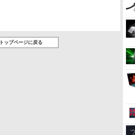
Basic)
トゥースHi-Fi 最大
36時間再生
36時間再生 ぶるーと
ゅーす コードレス
ENCノイズキャンセ
リング 自動ペアリン
グ Type-C充電 マイ
ク付き 防水 タッチ式
音量調整 スポーツ/通
勤/通学/WEB会議(ホ
トップページに戻る
ワイト)