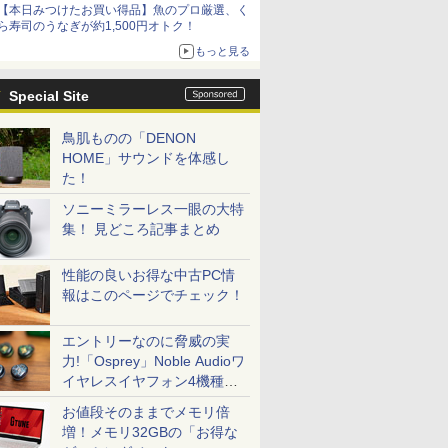
【本日みつけたお買い得品】魚のプロ厳選、く
ら寿司のうなぎが約1,500円オトク！
もっと見る
Special Site
鳥肌ものの「DENON
HOME」サウンドを体感し
た！
ソニーミラーレス一眼の大特
集！ 見どころ記事まとめ
性能の良いお得な中古PC情
報はこのページでチェック！
エントリーなのに脅威の実
力!「Osprey」Noble Audioワ
イヤレスイヤフォン4機種を
一気に聴く
お値段そのままでメモリ倍
増！メモリ32GBの「お得な