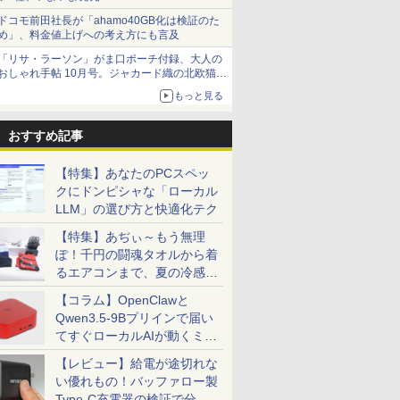
ドコモ前田社長が「ahamo40GB化は検証のた
め」、料金値上げへの考え方にも言及
「リサ・ラーソン」がま口ポーチ付録、大人の
おしゃれ手帖 10月号。ジャカード織の北欧猫デ
ザイン
もっと見る
おすすめ記事
【特集】あなたのPCスペッ
クにドンピシャな「ローカル
LLM」の選び方と快適化テク
【特集】あぢぃ～もう無理
ぽ！千円の闘魂タオルから着
るエアコンまで、夏の冷感グ
ッズ一挙紹介
【コラム】OpenClawと
Qwen3.5-9Bプリインで届い
てすぐローカルAIが動くミニ
PC「SER9 Pro」
【レビュー】給電が途切れな
い優れもの！バッファロー製
Type-C充電器の検証で分か