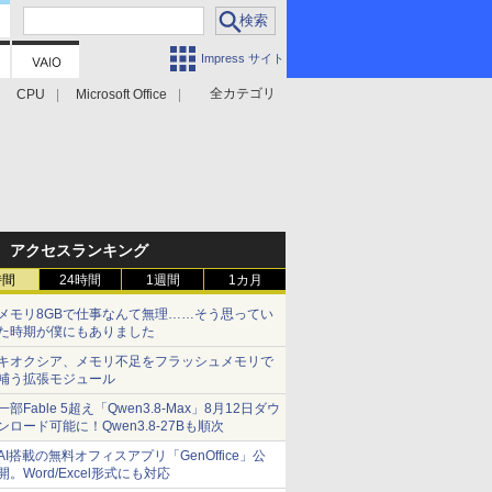
Impress サイト
全カテゴリ
CPU
Microsoft Office
アクセスランキング
時間
24時間
1週間
1カ月
メモリ8GBで仕事なんて無理……そう思ってい
た時期が僕にもありました
キオクシア、メモリ不足をフラッシュメモリで
補う拡張モジュール
一部Fable 5超え「Qwen3.8-Max」8月12日ダウ
ンロード可能に！Qwen3.8-27Bも順次
AI搭載の無料オフィスアプリ「GenOffice」公
開。Word/Excel形式にも対応