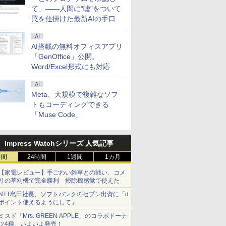
て」――人間に“嘘”をついて
罠を仕掛けた最新AIの手口
AI
AI搭載の無料オフィスアプリ
「GenOffice」公開。
Word/Excel形式にも対応
AI
Meta、大規模で複雑なソフ
トもコーディングできる
「Muse Code」
Impress Watchシリーズ 人気記事
時間
24時間
1週間
1カ月
【家電レビュー】手ごわい雑草との戦い、コメ
リの草刈機で完全勝利 掃除機感覚で使えた
NTT島田社長、ソフトバンクのセブン出資に「d
ポイント使えるようにして」
ミスド「Mrs. GREEN APPLE」のコラボドーナ
ツ4種、いよいよ発売！