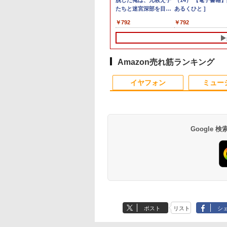
インチ・ウイルスバスター EP2-31880+ウイル
界に転生していた
レイ モニター 収納ケース付
（21） 【電子書籍】[
トパソコン Office付き
コン デスクトップパソ
Minifire モニター24インチ
脱した俺は、元教え子
ト10倍】 【Dランク
ト100％還元のチャ
（14） 【電子書籍】
ー 24.5インチ
25HSM)
ンダード【3年版】 プラチナ
です（32） 【電子
2.5K 2560×1600 16:10
山本やみー ]
店長おまかせ 東芝 富
コン Windows
IPS 内蔵スピーカーディスプ
たちと迷宮深部を目指
訳あり】中古 ノート
ス】GMKtec ミニpc
あるくひと ]
180Hz 180hz
】[ 内々けやき ]
WQXGA 非光沢IPSパネル
士通 NEC DELL HP等
11【Office付】
レイ100Hz FHD 1080P VGA
す。（13） 【電子書
ソコン Lenovo
G3 Pro Intel Core i3
ーレス 24.5型 
2
￥20,940
￥792
￥7,800
￥24,800
￥10,980
￥792
￥14,800
￥66,248
￥792
￥11,980
100%sRGB広色域 HDR
Celeron 初めてパソコ
【Windows 11 Pro
ブルーライト軽減 フリッカ
籍】[ ユーリ ]
ThinkPad X390 第8
10110U 16GB DDR4
ライトカット 
FreeSync 自立無段階スタン
ンを使う方や初心者向
64Bit搭載】DELL
ーフリー VESA対応 フレー
代 Core i5 8265U メ
64GBまで増設 512G
HDMI Adapti
ド VESA対応 給電 映像伝送
け メモリ4GB
Optiplexシリーズ
ムレス HDMI1.4／DP／VGA
リ8GB SSD 256GB
SSD M.2 2242 最大8
ク MAXZEN MG
超薄型 軽量725g スピーカー
HDD320GBまたは
Core i5搭載/4G/新品
コントラスト1000:1 チルト
PCIe Win11 Pro 13.3
Windows11 Pro min
クスゼン
内蔵 Type-C単一接続 パスス
SSD128GB
SSD 120GB/DVD-
調節可 ビジネス用 【送料無
インチ フルHD WWA
pc 4.1GHz WIFI6
Amazon売れ筋ランキング
ルー充電 収納ケース付 サブ
Windows11/10 OS選
ROM/送料無料【オプ
料】pcモニター (ケーブル
LTE Webカメラ 指紋
BT5.2 小型PC VES
モニター
択可 WiFi オフィス付
ション色々有】
付）
認証 顔認証 レノボ
応 ミニパソコン 2画
イヤフォン
ミュー
き ノートPC 1ヶ月保
高性能 みにpc nucb
証 中古パソコン 中古
省エネ デスクトップ
ノートパソコン【中
PC
古】
Google
Anker Soundcore
BRUCE WAYNE feat.
【Amazon.co.jp限
薬屋のひとりごと 17
Anker Soundcore
BRUCE WAYNE feat
by Amazon 天然水
異世界居酒屋「の
P40i オフホワイト
Flo Milli, ATL Jacob
定】 い・ろ・は・す
巻 (デジタル版ビッグ
P31i ブラック
Flo Milli, ATL Jacob
ラベルレス 500ml
ぶ」(22) (角川コミッ
[Explicit]
2L PET ラベルレス
ガンガンコミックス)
[Explicit]
×24本 富士山の天然
クス・エース)
￥7,990
￥5,990
ポスト
リスト
シ
×8本
水 バナジウム含有 
￥250
￥1,112
￥770
￥250
￥1,380
￥832
ミネラルウォーター