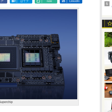
ェア
はてブ
note
LinkedIn
Superchip