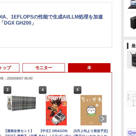
IDIA、1EFLOPSの性能で生成AI/LLM処理を加速
「DGX GH200」
最
トップ
モニター
本
：2026/08/07 06:00
3
3
3
3
4
4
4
4
5
5
5
6
1
6
ン
ン
ター モニタ
DELL Latitude 5590
[VETESA正規販売店]
【漫画全巻セット】
DELL デル デル プロ 23.8 モ
DELL Latitude 3500
GMKtec GMK-K8
【中古】DRAGON
16インチ モバイル ディスプ
デスクトップPC
[9月上旬より発送予定]
HP / ノートPC / HP
良品 フルHD 15
【P最大31.
【全巻】 転