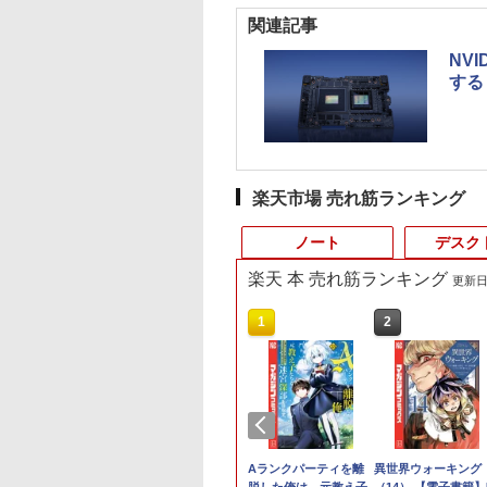
関連記事
NV
する
楽天市場 売れ筋ランキング
ノート
デスク
楽天 本 売れ筋ランキング
更新日時
4
10
1
1
1
1
2
2
2
2
プロ 23.8 モ
8/19(水)まで】特別モデル Surface
わからないけれど
16インチ モバイル ディスプ
ギルティサークル
価格重視訳あり ノー
ポイント10倍 中古パソ
【P最大31.5%還元！】
Aランクパーティを離
【エントリーでポイ
【エントリーでポイ
異世界ウォーキング
ゲーミングモニ