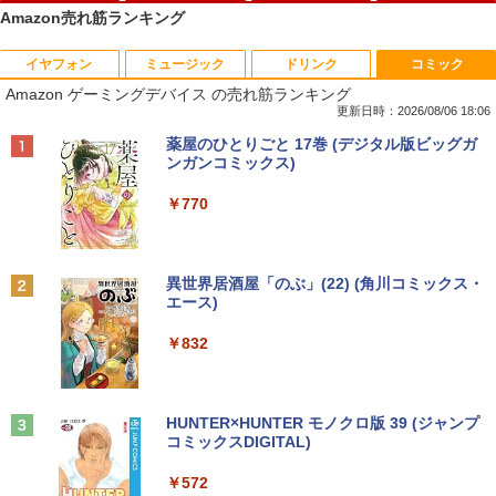
Amazon売れ筋ランキング
イヤフォン
ミュージック
ドリンク
コミック
【中古】第4世代 Core i3搭載ノートパソ
Magic Trackpad 2 用 トラックパッド 保
【マラソンセール期間中ポイント5倍】中
[新品]はじめての世界名作えほん えほん
1
1
1
1
Amazon ゲーミングデバイス の売れ筋ランキング
コン 500GB 4GBメモリ DVDマルチドラ
護フィルム OverLay Protector for Magi
古モニター 19インチ スクエア 液晶ディ
のおうち(1～40巻)
イブ 15.6インチ Wi-Fi 【Windows10】
c Trackpad 2保護 フィルム シート シー
スプレイ VGA / DVI端子 店長おまかせ ケ
更新日時：2026/08/06 18:06
MS 365 Office Web 注目PC [105]
ル フィルター アンチグレア サラサラ マ
ーブル付き サブモニターにおすすめ 動作
￥26,400
Anker Soundcore P40i オフホワイト
BRUCE WAYNE feat. Flo Milli, ATL Jacob
【Amazon.co.jp限定】 い・ろ・は・す 2L P
薬屋のひとりごと 17巻 (デジタル版ビッグガ
ウス 低反射 タッチパッド トラックパッ
確認済み 30日保証 送料無料
[Explicit]
ET ラベルレス ×8本
ンガンコミックス)
ド ミヤビックス
￥8,800
￥5,990
￥3,300
￥250
￥1,001
￥770
￥998
ヒロシマ 消えたかぞく （ポプラ社の絵
2
本 67） [ 指田 和 ]
中古パソコン | Lenovo | ThinkPad L57
2
0 | Windows11 | ノートPC | 一年保証 |
PHILIPS/フィリップス 241V8/11 / 23.8型
2
￥1,815
Anker Soundcore P31i ブラック
BRUCE WAYNE feat. Flo Milli, ATL Jacob
by Amazon 天然水 ラベルレス 500ml ×24本
異世界居酒屋「のぶ」(22) (角川コミックス・
第7世代 | Core i5 7200U 2.5(～最大3.1)
【★ランキング第1位獲得商品!!★】 デス
ワイド 液晶ディスプレイ FullHD/HDMI
2
[Explicit]
富士山の天然水 バナジウム含有 水 ミネラル
エース)
GHz | MEM:8GB | HDD:500GB | DVDマ
クトップパソコン ★店長おまかせ 最新
ケーブル標準添付【中古/送料無料】※沖
ウォーター ペットボトル 静岡県産 500ミリリ
￥4,990
ルチ | 無線LAN:あり | テンキー | Win11P
Windows11 Office付 第六世代 Core-i5
縄、離島を除く
ットル (Smart Basic)
￥250
￥832
ro64Bit | ACアダプター付属
Core-i7 変更可 八世代 十世代にも対応
高速 SSD128GB DVDドライブ 中古パソ
￥5,500
情報社会と情報技術 （身近なモノやサー
￥1,380
3
コン 中古デスクトップパソコン PC 本体
￥9,980
ビスから学ぶ「情報」教室1） [ 土屋 誠
中古PC Win11 中古
司 ]
Anker Soundcore Liberty 5 ミッドナイトブ
On My Road (Stadium ver.)
HUNTER×HUNTER モノクロ版 39 (ジャンプ
ラック
コミックスDIGITAL)
by Amazon 天然水ラベルレス 2L×9本
￥15,800
PHILIPS 241V8 LED液晶モニター 23.8
3
￥2,750
￥250
中古ノートパソコン 富士通 LIFEBOOK
インチワイド ブラック 1920×1080 （フ
3
￥14,990
￥572
￥1,117
U938 第7世代 Core i5 Windows11 Pro
ルHD）16:9 IPSパネル 非光沢 ノングレ