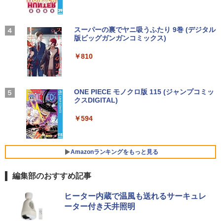
Office 2024付き メモリ8GB SSD256G
ア 液晶ディスプレイ HDMI VGA VESA準
B/1TB選択可 13.3型 軽量 モバイル ビジ
【中古デスクトップPC】ESPRIMO D58
拠 PS4 switch 対応 スイッチ 【中古】
3
STAR WARS マンダロリアンとグローグ
4
ネス 在宅勤務 学生向け
8/CX FMVD4505HP / Core i3-8100 / 8G
ー [ ジェフリー・ブラウン ]
B / 2.5" SSD 240GB / Windows 11 / WP
【2026年アップグレード版】AOKIMI ワイヤ
On My Road (Stadium ver.)
スーパーの裏でヤニ吸うふたり 9巻 (デジタル
￥6,500
S Office 2 / DVD-RW
レスイヤホン bluetooth イヤホン V12 小型
版ビッグガンガンコミックス)
by Amazon 炭酸水 ラベルレス 500ml ×24本
￥12,980
￥1,870
軽量 ブルートゥースHi-Fi 最大36時間再生 ぶ
強炭酸水 ペットボトル 500ミリリットル (Sm
￥250
るーとゅーす コードレス ENCノイズキャン
art Basic)
￥16,980
￥810
セリング 自動ペアリング Type-C充電 マイク
モバイルモニター 15.6インチ InnoView
4
付き 防水 タッチ式音量調整 スポーツ/通勤/通
￥1,625
8月5日限定10倍＆抽選10000P！｜2021
モバイルディスプレイ 自立型 1920*1080
4
学/WEB会議(ホワイト)
年モデル！高性能ノートパソコン Windo
FHD ポータブルモニター IPS液晶パネル
幽冥の岸 十二国記 （新潮文庫） [ 小野
5
ws11 富士通 LIFEBOOK A5511 第11世
ミニPC Dell HP Lenovo 高速CPU 第8世
薄型 軽量 持ち運び 壁掛けに対応 Switc
BUGS LIFE
ONE PIECE モノクロ版 115 (ジャンプコミッ
4
不由美 ]
￥1,964
代Celeron 6305U最大メモリ32GB 秒速
代 Corei3/i5-8500T メモリ最大16GB SS
h/PS3/PS4/PS5/Xbox One/PC/スマホ/U
クスDIGITAL)
コカ・コーラ やかんの麦茶 from 爽健美茶 ラ
起動新品SSD2TB テンキー内蔵 15.6型大
D1TB 二画面デュアル アウトレット オフ
SBType-C/標準HDMI対応【選べる種
ベルレス 650mlPET×24本
￥250
￥825
画面 ノートパソコン中古 オフィス付き
ィス付き 最新MSOffice2024可 Win11Pr
類】タッチ/ケース付き/4Kタイプ
￥594
Microsoftoffice2024可 送料無料 WIFI
o 中古パソコンデスクトップパソコン ミ
Xiaomi シャオミ REDMI Buds 8 Lite ワイヤ
￥1,653
ニPC デル 中古パソコンデスクトップPC
レスイヤホン Bluetooth 5.4 ノイズキャンセ
￥8,980
リング ANC 36時間再生
￥15,120
￥17,888
Amazonランキングをもっと見る
￥2,980
【楽天1位！保護レザーケース付き】【タ
5
編集部のおすすめ記事
マイクロソフト 法人向け Surface Pro 1
ッチ選択】 モバイルモニター 15.6インチ
5
2 インチ キーボード ストーン グレー EP
FUJITSU/富士通 ESPRIMO D7010/E【G
ノングレア 非光沢 1080PフルHD コスパ
5
2-32891
TX1650/Intel Core i5-10500/8GB(DDR
高画質 デュアルモニター サブモニター
ヒーター内蔵で温風も送れるサーキュレ
4)/M.2 SSD512GB/DVD-RW/Win11 Pro-
ポータブルモニター ゲーミングモニター
ーター付き天井照明
64bit】中古/送料無料 ※沖縄、離島を除
リモートワーク IPS Tpye-C/mini HDMI
￥25,278
く
pc ミニPC iPhone対応