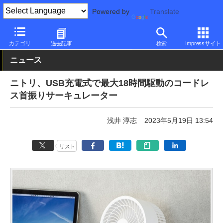
Powered by
Translate
PC Watch
半導体/周辺機器
その他
カテゴリ
過去記事
検索
Impressサイト
ニュース
ニトリ、USB充電式で最大18時間駆動のコードレ
ス首振りサーキュレーター
浅井 淳志
2023年5月19日 13:54
リスト