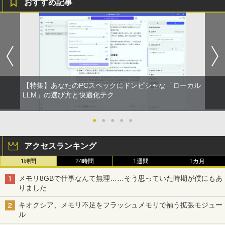
おすすめ記事
【特集】あなたのPCスペックにドンピシャな「ローカル
LLM」の選び方と快適化テク
●
●
●
●
●
アクセスランキング
1時間
24時間
1週間
1カ月
メモリ8GBで仕事なんて無理……そう思っていた時期が僕にもあ
りました
キオクシア、メモリ不足をフラッシュメモリで補う拡張モジュー
ル