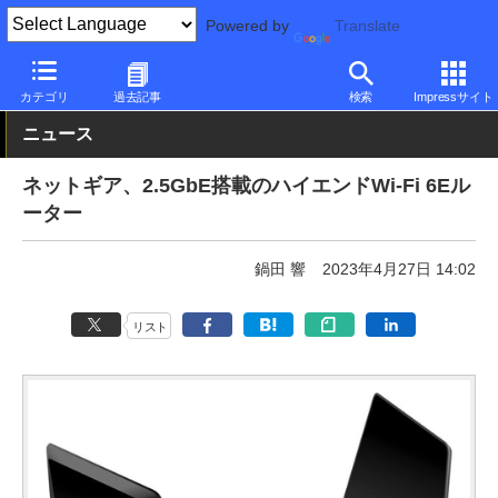
Powered by
Translate
PC Watch
半導体/周辺機器
無線
NETGEAR
カテゴリ
過去記事
検索
Impressサイト
ニュース
ネットギア、2.5GbE搭載のハイエンドWi-Fi 6Eル
ーター
鍋田 響
2023年4月27日 14:02
リスト