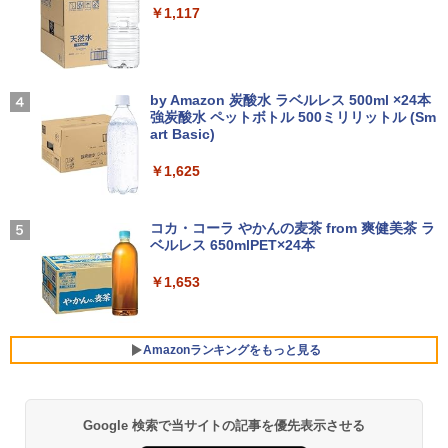
￥14,990
￥1,117
ド フルHD（1920x1080）IPSパネル ノ
￥19,800
【長期保証付】Xiaomi シャオミ REDMI
ングレア(非光沢)【3ケ月保証】
3
Pad 2 6+128GB ラベンダーパープル 11
型Androidタブレット 6GB/128GB/WiFi
Dell OptiPlex 7040 SFF 第6世代 Core i
￥7,980
3
VHU5864JP
7 メモリ16GB SSD 512GB Office付き H
【2026年アップグレード版】AOKIMI ワイヤ
On My Road (Stadium ver.)
DMI Windows11 デスクトップPC 中古
レスイヤホン bluetooth イヤホン V12 小型
by Amazon 炭酸水 ラベルレス 500ml ×24本
大人の科学マガジン あたらしい鳩時計
4
パソコン
軽量 ブルートゥースHi-Fi 最大36時間再生 ぶ
強炭酸水 ペットボトル 500ミリリットル (Sm
￥35,481
[ 大人の科学マガジン編集部 ]
￥250
るーとゅーす コードレス ENCノイズキャン
art Basic)
モバイルモニター 15.6インチ モバイルデ
4
セリング 自動ペアリング Type-C充電 マイク
￥35,800
￥10,780
ィスプレイ 1920*1080 ポータブルモニタ
付き 防水 タッチ式音量調整 スポーツ/通勤/通
￥1,625
ー IPS液晶パネル ブルーカット 自立スタ
学/WEB会議(ホワイト)
【展示品】 Lenovo ノートパソコン Ide
ンド VESA スピーカ内蔵 USBType-C ミ
4
apad Duet 560 Chromebook 13.3型 タ
ニHDMI Sw-itch/PS3/PS4/PS5/Xbox/PC
BUGS LIFE
￥1,964
ッチパネル/ Snapdragon 7c Gen2/ メモ
【期間限定P15倍+最大10%OFFクーポ
コカ・コーラ やかんの麦茶 from 爽健美茶 ラ
4
リ 4GB/ eMMC 128GB/ Chrome OS/ Off
ン】 【3年保証】DELL デル OPTIPLEX
兵庫県政問題 運動篇 声をあげる市民 [
￥8,489
ベルレス 650mlPET×24本
￥250
5
iceなし/ アビスブルー ストームグレー
3090 MICRO SSD256GB メモリ16GB C
ドンマッツ ]
ore i3 Windows 11 Pro 中古 アウトレッ
Xiaomi シャオミ REDMI Buds 8 Lite ワイヤ
￥1,653
ト 返品 送料無料 中古デスクトップパソ
レスイヤホン Bluetooth 5.4 ノイズキャンセ
￥34,800
￥2,200
コン 中古パソコン デスクトップパソコン
リング ANC 36時間再生
液晶ディスプレイ 23インチ ディスプレ
5
デスクトップ PC ミニPC OFFICE付き
イ フィリップス 液晶モニター パソコン
￥2,980
モニター ゲーミングモニター PCモニタ
Amazonランキングをもっと見る
￥49,500
【新品】Windows11 ノートパソコン off
ー 23.8 1920×1080 HDMI D-Sub ブラッ
5
ice付き 15.6インチワイド液晶 フルHD I
ク スピーカー：なし 24E2N2100/11
ntel Pentium GOLD 6500Y メモリ12GB
新品SSD256GB USB3.0 HDMI 日本語配
￥11,480
Google 検索で当サイトの記事を優先表示させる
薬屋のひとりごと 17巻 (デジタル版ビッグガ
列キーボード【NC15】
「楽天ランキング1位」 デスクトップパ
5