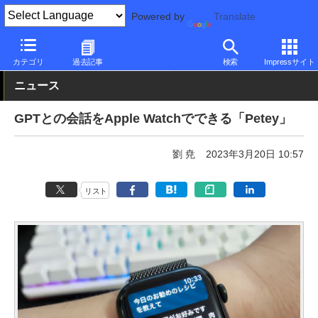
Powered by
Translate
PC Watch
市場
AI
ChatGPT
カテゴリ
過去記事
検索
Impressサイト
ニュース
GPTとの会話をApple Watchでできる「Petey」
劉 尭
2023年3月20日 10:57
リスト