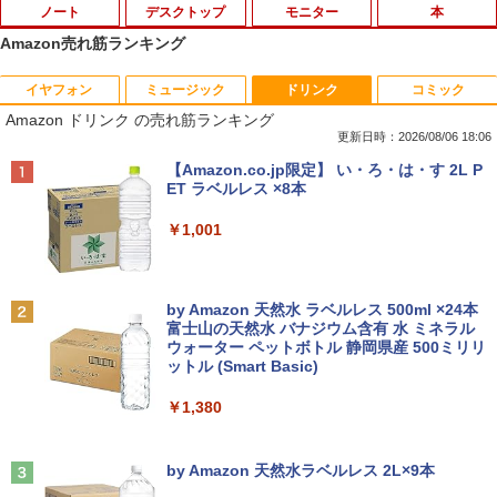
ノート
デスクトップ
モニター
本
Amazon売れ筋ランキング
イヤフォン
ミュージック
ドリンク
コミック
VETESA正規店 新品 ノートパソコン セ
【マラソン限定30%OFF】中古 DELL O
DELL デル E2417H LED液晶モニター 2
ちいかわ なんか小さくてかわいいやつ 全
1
1
1
1
Amazon ドリンク の売れ筋ランキング
ール office付き windows11 マウスセッ
ptiPlex 3060 Micro D10U Core i5 8400
3.8インチワイド ブラック 1920×1080
巻(1-8)セット 全巻新品 蔦屋書店
ト PC 14型 Celeron N3350/J3355 メモ
T 第8世代CPU メモリ8GB SSD256GB
（フルHD） 16:9 IPSパネル LEDバック
更新日時：2026/08/06 18:06
リ8GB/12GB SSD128GB/256GB/512G
Windows11Home 1年保証 レビュー特
ライト付 非光沢 ノングレア 液晶ディス
￥9,900
Anker Soundcore P40i オフホワイト
BRUCE WAYNE feat. Flo Milli, ATL Jacob
【Amazon.co.jp限定】 い・ろ・は・す 2L P
B/1TB 安い 格安 ラップトップ
典：WPS Office Bランク パソコン デス
プレイ ディスプレイポート VGA【中
[Explicit]
ET ラベルレス ×8本
クトップパソコン デル 中古パソコン 中
古】
￥5,990
古デスクトップパソコン PC
￥31,480
￥250
￥1,001
￥5,300
￥24,800
自分の思いを言葉にする こどもアウトプ
2
ット図鑑 [ 樺沢 紫苑 ]
【エントリーでポイント10倍】 ノートパ
2
Anker Soundcore P31i ブラック
BRUCE WAYNE feat. Flo Milli, ATL Jacob
by Amazon 天然水 ラベルレス 500ml ×24本
ソコン 中古 Bランク Win11 Pro カメラ i
送料無料！！【あきばお〜】モバイル モ
￥1,650
2
[Explicit]
富士山の天然水 バナジウム含有 水 ミネラル
5 第10世代 dynabook G83/FU 8GBメモ
【★最大100%ポイント】HP EliteDesk
ニター 車載 オンダッシュ 7インチ IPS ポ
2
ウォーター ペットボトル 静岡県産 500ミリリ
￥4,990
リ 256GB SSD 13.3インチ 軽量ノートパ
600/800 G2 SFF 第6世代 Corei7-6700
ータブル ディスプレイ HDMI【smtb-u】
ットル (Smart Basic)
￥250
ソコン Wi-Fi6 軽い B5 ダイナブックノー
メモリ8GB 高速新品 SSD256GB+HDD5
トパソコン windows11pro win11pro 初
00GB Windows11 DVDマルチドライブ
￥6,000
￥1,380
期設定済 office付き 中古ノートPC
正規版Office付き Windows10 変更可 V
学研特別支援教材 WAVES ウェーヴス
3
GA DisplayPort HDMI 2画面同時出力可
『見る力』を育てるビジョン・アセスメ
能 中古パソコン デスクトップ
Anker Soundcore Liberty 5 ミッドナイトブ
On My Road (Stadium ver.)
￥34,800
ント 株式会社 Gakken検査 テスト 数字
ラック
by Amazon 天然水ラベルレス 2L×9本
形 書く 練習問題 ドリル トレーニング 学
【送料無料】TF: EIZO FlexScan EV245
3
￥35,999
研
￥250
0 2019年製 超狭額ベゼル 23.8型ワイ