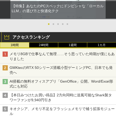
【特集】あなたのPCスペックにドンピシャな「ローカル
ONE PIECE モノクロ版 115 (ジャンプコミッ
LLM」の選び方と快適化テク
クスDIGITAL)
●
●
●
●
●
￥594
アクセスランキング
1時間
24時間
1週間
1カ月
メモリ8GBで仕事なんて無理……そう思っていた時期が僕にもあ
りました
GMKtecのRTX 50シリーズ搭載小型ゲーミングPC、日本でも発
売へ
AI搭載の無料オフィスアプリ「GenOffice」公開。Word/Excel形
式にも対応
【本日みつけたお買い得品】2方向同時に送風可能なShark製タ
ワーファンが9,940円引き
キオクシア、メモリ不足をフラッシュメモリで補う拡張モジュー
ル