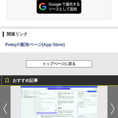
ンガンコミックス)
ソコン Windows11 Office付き パソコン
新品｜インテル 第14世代 Core i5-4590 i
￥39,800
￥770
5 i7-14700F｜ SSD 256GB～2TB｜メモ
リ 8～64GB DDR4/5｜ デスクトップPC
2年保証 激安 高性能 ゲーム 本体のみ PC
高スペッ 初期設定済み
異世界居酒屋「のぶ」(22) (角川コミックス・
￥45,700
エース)
関連リンク
￥832
Peteyの配布ページ(App Store)
HUNTER×HUNTER モノクロ版 39 (ジャンプ
トップページに戻る
コミックスDIGITAL)
￥572
おすすめ記事
スーパーの裏でヤニ吸うふたり 9巻 (デジタル
版ビッグガンガンコミックス)
￥810