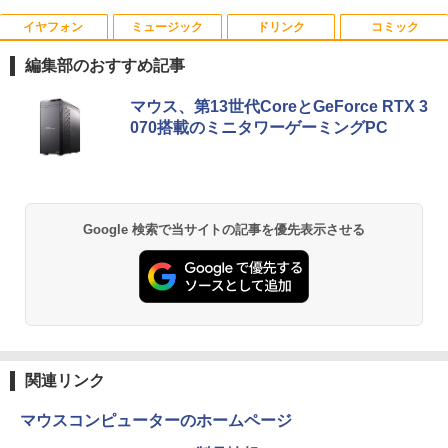
イヤフォン
ミュージック
ドリンク
コミック
LED ライティングボード 手書き 看板 60
はじめての世界名作えほん あかいえほ
1
1
x80cm 結婚式 ウェルカムボード カフェ
んのおうち（1～40巻） （0） [ 中脇 初
編集部のおすすめ記事
店頭ディスプレイ マーカー付属 強化ガラ
枝 ]
ス 光る パネル看板 メニュー 案内板(1年
Anker Soundcore P40i ブラック
BRUCE WAYNE feat. Flo Milli, ATL Jacob
【Amazon.co.jp限定】 い・ろ・は・す 2L P
薬屋のひとりごと 17巻 (デジタル版ビッグガ
保証付)
マウス、第13世代CoreとGeForce RTX 3
￥26,400
[Explicit]
ET ラベルレス ×8本
ンガンコミックス)
070搭載のミニタワーゲーミングPC
￥7,990
￥6,500
￥250
￥1,112
￥770
漫画 いしぶみ 原爆が落ちてくると
2
き、ぼくらは空を見ていた （一般書 51
【マラソンセール期間中ポイント5倍】中
1） [ 広島テレビ放送編『いしぶみ』 ]
2
Anker Soundcore P31i ブラック
BRUCE WAYNE feat. Flo Milli, ATL Jacob
by Amazon 天然水 ラベルレス 500ml ×24本
異世界居酒屋「のぶ」(22) (角川コミックス・
Google 検索で当サイトの記事を優先表示させる
古モニター 23.8インチ フルHD IPSパネ
[Explicit]
富士山の天然水 バナジウム含有 水 ミネラル
エース)
ル ノングレア BenQ GW2480 HDMI Dis
￥1,650
ウォーター ペットボトル 静岡県産 500ミリリ
￥5,990
playPort VGA スピーカー内蔵 ケーブル
ットル (Smart Basic)
￥250
￥832
付き 動作確認済み 30日保証 送料無料
￥1,380
￥7,980
日本創世史
3
Anker Soundcore Liberty 5 ミッドナイトブ
On My Road (Stadium ver.)
ONE PIECE モノクロ版 115 (ジャンプコミッ
￥2,728
ラック
クスDIGITAL)
by Amazon 天然水ラベルレス 2L×9本
関連リンク
￥250
液晶モニター PCディスプレイ 23.8 24イ
3
￥14,990
￥594
￥1,117
ンチ 144Hz 1ms IPS フルHD ノングレア
マウスコンピューターのホームページ
非光沢 ブルーライトカット HDMI VGA
スピーカー内蔵 ヘッドホン端子 VESA対