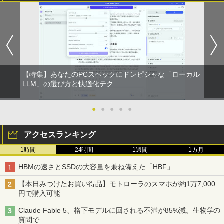
￥5,300
【特集】あなたのPCスペックにドンピシャな「ローカル
LLM」の選び方と快適化テク
●
●
●
●
●
アクセスランキング
1時間
24時間
1週間
1カ月
HBMの速さとSSDの大容量を兼ね備えた「HBF」
【本日みつけたお買い得品】モトローラのスマホが約1万7,000
円で購入可能
Claude Fable 5、格下モデルに回される不満が85%減。生物学の
質問で