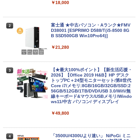
￥10,800
￥18,000
【大特価】中古 NEC VersaPro VKM44X-
富士通 ★中古パソコン・Aランク★FMV
2
2
A PC-VKM44XZGA Core i5 1145G7 第1
D38001 [ESPRIMO D588/T(i5-8500 8G
1世代CPU メモリ8GB SSD240GB 15イ
B SSD500GB Win10Pro64)]
ンチ HD Windows11Home DVD 1年保証
レビュー特典：WPS Office Bランク パ
￥21,280
ソコン ノートパソコン エヌイーシー 中
古パソコン
￥19,800
【★最大100%ポイント】【新生活応援・
3
2026】【Office 2019 H&B】HP デスク
トップPC＋24型モニターセット/第8世代
Core i7/メモリ:8GB/16GB/32GB/SSD:2
ノートパソコン14インチ 極軽量約965g
56GB/512GB/1TB/DVD/USB 3.0/Wifi/無
3
富士通 LIFEBOOK U748 高性能第7世代
線キーボード&マウス/USBメモリ/Windo
Core i5-7300U カメラ内蔵 メモリ最大16
ws11/中古 パソコン/ ディスプレイ
GB SSD1TB 薄い軽い FHD液晶 type-C
WIFI Bluetooth 中古ノートパソコン Off
￥49,800
ice付き 5GWIFI Bluetooth最新Microso
ftOffice2024可 Windows11
￥16,500
「3500U/4300Uより速い」 NiPoGi ミニ
4