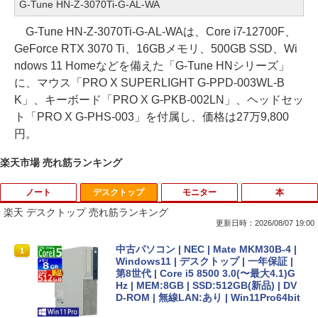
G-Tune HN-Z-3070Ti-G-AL-WA
G-Tune HN-Z-3070Ti-G-AL-WAは、Core i7-12700F、
GeForce RTX 3070 Ti、16GBメモリ、500GB SSD、Wi
ndows 11 Homeなどを備えた「G-Tune HNシリーズ」
に、マウス「PRO X SUPERLIGHT G-PPD-003WL-B
K」、キーボード「PRO X G-PKB-002LN」、ヘッドセッ
ト「PRO X G-PHS-003」を付属し、価格は27万9,800
円。
楽天市場 売れ筋ランキング
ノート
デスクトップ
モニター
本
楽天 デスクトップ 売れ筋ランキング
更新日時：2026/08/07 19:00
【即納】中古ノートパソコン windows1
中古パソコン | NEC | Mate MKM30B-4 |
1
1
1 office付き 東芝 PB55 Intel 第6世代Co
Windows11 | デスクトップ | 一年保証 |
re i3 初心者向け メモリ4GB SSD128GB
第8世代 | Core i5 8500 3.0(〜最大4.1)G
15.6インチHD テンキー付き ノートPC
Hz | MEM:8GB | SSD:512GB(新品) | DV
日本語キーボード コスパ
D-ROM | 無線LAN:あり | Win11Pro64bit