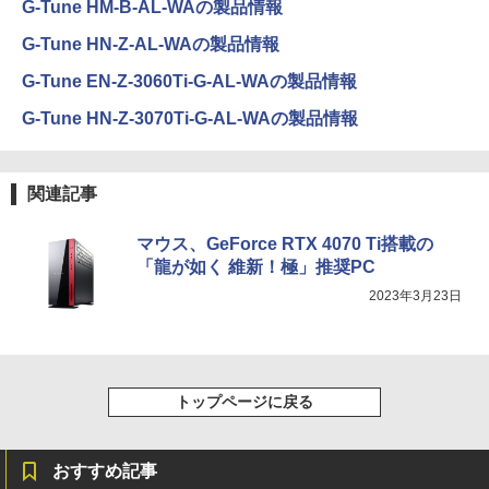
G-Tune HM-B-AL-WAの製品情報
応 テレワーク 在宅勤務 法人向け オフィ
JAFルートマップ全日本2026拡大版 [ JA
4
ス TERRA 2441W
【2026年アップグレード版】AOKIMI ワイヤ
On My Road (Stadium ver.)
HUNTER×HUNTER モノクロ版 39 (ジャンプ
Fメディアワークス ]
G-Tune HN-Z-AL-WAの製品情報
レスイヤホン bluetooth イヤホン V12 小型
コミックスDIGITAL)
by Amazon 炭酸水 ラベルレス 500ml ×24本
軽量 ブルートゥースHi-Fi 最大36時間再生 ぶ
強炭酸水 ペットボトル 500ミリリットル (Sm
￥9,999
￥250
￥6,600
G-Tune EN-Z-3060Ti-G-AL-WAの製品情報
るーとゅーす コードレス ENCノイズキャン
art Basic)
￥572
セリング 自動ペアリング Type-C充電 マイク
G-Tune HN-Z-3070Ti-G-AL-WAの製品情報
付き 防水 タッチ式音量調整 スポーツ/通勤/通
￥1,625
学/WEB会議(ホワイト)
モバイルモニター 15.6インチ InnoView
4
モバイルディスプレイ 自立型 1920*1080
BUGS LIFE
スーパーの裏でヤニ吸うふたり 9巻 (デジタル
ちいかわカレンダー2027 [ ナガノ ]
5
￥1,964
FHD ポータブルモニター IPS液晶パネル
版ビッグガンガンコミックス)
コカ・コーラ やかんの麦茶 from 爽健美茶 ラ
関連記事
薄型 軽量 持ち運び 壁掛けに対応 Switc
ベルレス 650mlPET×24本
￥250
￥1,980
h/PS3/PS4/PS5/Xbox One/PC/スマホ/U
￥810
SBType-C/標準HDMI対応【選べる種
マウス、GeForce RTX 4070 Ti搭載の
Xiaomi シャオミ REDMI Buds 8 Lite ワイヤ
￥2,009
類】タッチ/ケース付き/4Kタイプ
レスイヤホン Bluetooth 5.4 ノイズキャンセ
「龍が如く 維新！極」推奨PC
リング ANC 36時間再生
2023年3月23日
￥8,980
￥3,480
DELL デル E2417H LED液晶モニター 2
5
3.8インチワイド ブラック 1920×1080
トップページに戻る
（フルHD） 16:9 IPSパネル LEDバック
ライト付 非光沢 ノングレア 液晶ディス
プレイ ディスプレイポート VGA【中
おすすめ記事
古】