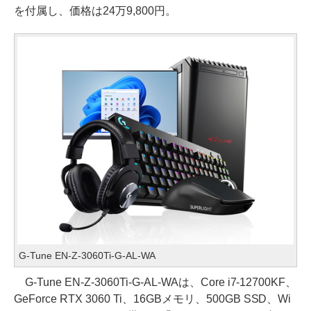
を付属し、価格は24万9,800円。
G-Tune EN-Z-3060Ti-G-AL-WA
G-Tune EN-Z-3060Ti-G-AL-WAは、Core i7-12700KF、
GeForce RTX 3060 Ti、16GBメモリ、500GB SSD、Wi