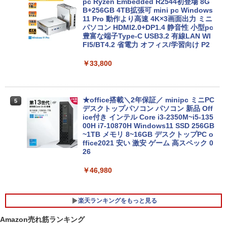
pc Ryzen Embedded R2544初登場 8G
B+256GB 4TB拡張可 mini pc Windows
11 Pro 動作より高速 4K×3画面出力 ミニ
中古美品 15.6インチ Fujitsu LIFEBOOK
パソコン HDMI2.0+DP1.4 静音性 小型pc
4
A5510/D / Windows11/ 超高性能 第10世
豊富な端子Type-C USB3.2 有線LAN WI
代Core i5-10210u/ 8GB/ 爆速256GB-SS
FI5/BT4.2 省電力 オフィス/学習向け P2
D/ カメラ/ 無線Wi-Fi6/ Office付き/ Win1
1【中古ノートパソコン 中古パソコン 中
￥33,800
古PC】税込送料無料 あす楽対応 即日発
送（Windows10も対応可能/ Win10）
￥25,990
★office搭載＼2年保証／ minipc ミニPC
5
デスクトップパソコン パソコン 新品 Off
ice付き インテル Core i3-2350M~i5-135
00H i7-10870H Windows11 SSD 256GB
【マラソン限定30%OFF】中古 DELL In
~1TB メモリ 8~16GB デスクトップPC o
5
spiron 3501 P90F Core i3 1005G1 第10
ffice2021 安い 激安 ゲーム 高スペック 0
世代CPU メモリ12GB SSD480GB 15イ
26
ンチ フルHD Windows11 Home WEBカ
メラ 無線LAN テンキー 1年保証 レビュ
￥46,980
ー特典：WPS Office Bランク パソコン
ノートパソコン デル 中古パソコン
楽天ランキングをもっと見る
￥39,800
Amazon売れ筋ランキング