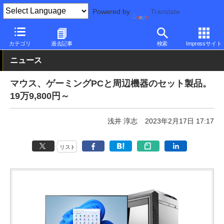
Powered by
Translate
PC Watch
パソコン/タブレット/スマートフォン
ゲーミングパソ
カテゴリ
過去記事
検索
Impressサイト
ニュース
マウス、ゲーミングPCと周辺機器のセット製品。
19万9,800円～
浅井 淳志
2023年2月17日 17:17
リスト