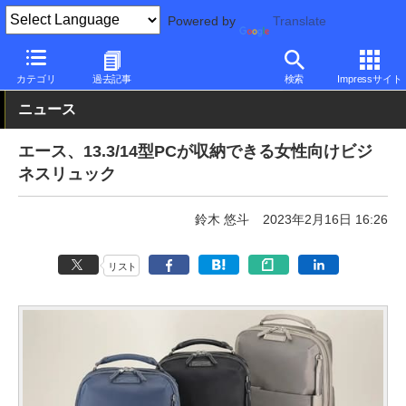
Powered by
Translate
PC Watch
半導体/周辺機器
カバン/バッグ
カテゴリ
過去記事
検索
Impressサイト
ニュース
エース、13.3/14型PCが収納できる女性向けビジ
ネスリュック
鈴木 悠斗
2023年2月16日 16:26
リスト