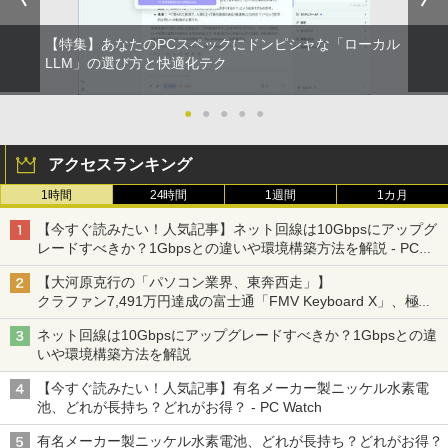
【特集】あなたのPCスペックにドンピシャな「ローカル
LLM」の選び方と快適化テク
●
●
●
●
●
アクセスランキング
1時間
24時間
1週間
1カ月
【今すぐ読みたい！人気記事】ネット回線は10Gbpsにアップグ
レードすべきか？1Gbpsとの違いや環境構築方法を解説 - PC
Watch
【大河原克行の「パソコン業界、東奔西走」】
クラファン7,491万円達成の富士通「FMV Keyboard X」、極限
の静音化を追求
ネット回線は10Gbpsにアップグレードすべきか？1Gbpsとの違
いや環境構築方法を解説
【今すぐ読みたい！人気記事】有名メーカー製ニッケル水素電
池、どれが長持ち？どれがお得？ - PC Watch
有名メーカー製ニッケル水素電池、どれが長持ち？どれがお得？