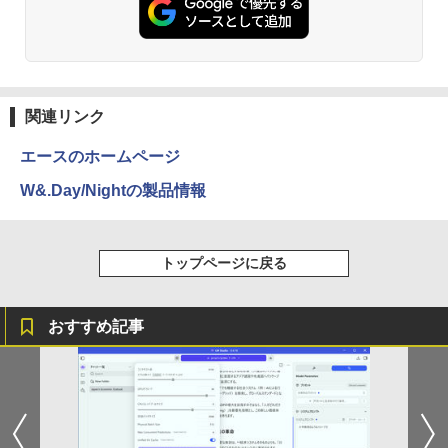
C パソコン テレワーク応援
￥594
￥91,999
￥13,999
￥1,112
￥45,980
異世界居酒屋「のぶ」(22) (角川コミックス・
エース)
by Amazon 天然水ラベルレス 2L×9本
関連リンク
￥832
￥1,117
エースのホームページ
W&.Day/Nightの製品情報
HUNTER×HUNTER モノクロ版 39 (ジャンプ
コミックスDIGITAL)
by Amazon 炭酸水 ラベルレス 500ml ×24本
強炭酸水 ペットボトル 500ミリリットル (Sm
トップページに戻る
art Basic)
￥572
￥1,625
おすすめ記事
スーパーの裏でヤニ吸うふたり 9巻 (デジタル
版ビッグガンガンコミックス)
【Amazon.co.jp限定】 伊藤園 磨かれて、澄
みきった日本の水 2L 8本 ラベルレス [ ケース
] [ 水 ] [ ペットボトル ] [ 箱買い ] [ ストック
￥810
] [ 水分補給 ]
-