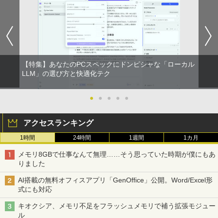
【特集】あなたのPCスペックにドンピシャな「ローカル
LLM」の選び方と快適化テク
●
●
●
●
●
アクセスランキング
1時間
24時間
1週間
1カ月
メモリ8GBで仕事なんて無理……そう思っていた時期が僕にもあ
りました
AI搭載の無料オフィスアプリ「GenOffice」公開。Word/Excel形
式にも対応
キオクシア、メモリ不足をフラッシュメモリで補う拡張モジュー
ル