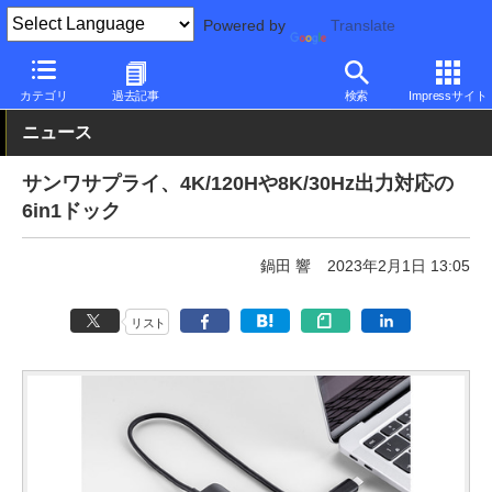
Powered by
Translate
PC Watch
半導体/周辺機器
アクセサリ
その他
カテゴリ
過去記事
検索
Impressサイト
ニュース
サンワサプライ、4K/120Hや8K/30Hz出力対応の
6in1ドック
鍋田 響
2023年2月1日 13:05
リスト