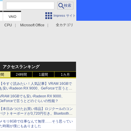
Impress サイト
全カテゴリ
CPU
Microsoft Office
アクセスランキング
時間
24時間
1週間
1カ月
【今すぐ読みたい！人気記事】VRAM 16GBで
も安いRadeon RX 9000、GeForceで言うとど
のぐらいの性能？ - PC Watch
VRAM 16GBでも安いRadeon RX 9000、
GeForceで言うとどのぐらいの性能？
【本日みつけたお買い得品】ロジクールのコン
パクトキーボードが3,720円引き。Bluetoothで3
台接続対応
メモリ8GBで仕事なんて無理……そう思ってい
た時期が僕にもありました