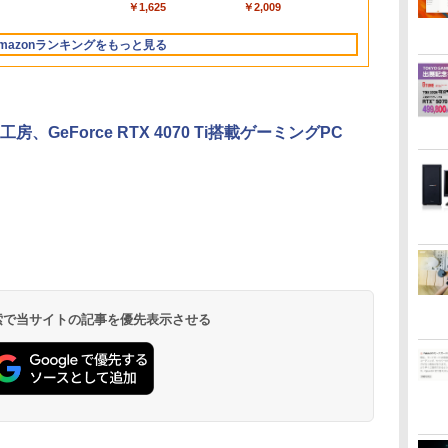
パ
設定済み 無線LAN 大
ィス デスクトップ 90
準拠 ディスプレイ PS4
み 15.6インチ フルHD
イッチ 【中古】
ラ/HDMI/Wi-
PS4 PS5対応 【整備済
VKM16 Core 
ィスプレイ 
￥14,990
￥1,964
￥1,625
￥3,480
￥2,009
V12 小型軽量 ブルー
ットル (Smart
キャンセリング ANC
画面 15.6 ノートPC ラ
日保証 【中古】
switch 対応 スイッチ
ノートPC 初心者 学生
Fi/Bluetooth/中古PC 中
み中古品】
15.6インチ 
在宅勤務 UPE
トゥースHi-Fi 最大
Basic)
36時間再生
ビ 中古 ノートパソコ
【中古】
在宅ワーク テンキー
古ノートパソコン
ン ノートパ
mazonランキングをもっと見る
36時間再生 ぶるーと
無
ン 送料込
Wi-Fi Bluetooth HDMI
Windows11 Win11正式
ゅーす コードレス
日本語キーボード 安い
対応
ENCノイズキャンセ
リング 自動ペアリン
グ Type-C充電 マイ
房、GeForce RTX 4070 Ti搭載ゲーミングPC
ク付き 防水 タッチ式
音量調整 スポーツ/通
勤/通学/WEB会議(ホ
ワイト)
ONE PIECE モノクロ
HUNTER×HUNTER
スーパーの裏でヤニ吸
版 115 (ジャンプコミ
モノクロ版 39 (ジャ
うふたり 9巻 (デジタル
ックスDIGITAL)
ンプコミックス
版ビッグガンガンコミ
DIGITAL)
ックス)
￥594
￥572
￥810
 検索で当サイトの記事を優先表示させる