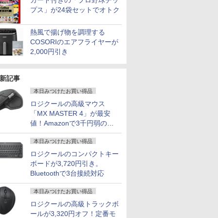
カード付きの「プロ野球チッ
プス」が24袋セットでオトク
熱風で揚げ物を調理する
COSORIのエアフライヤーが
2,000円引き
新記事
本日みつけたお買い得品
ロジクールの高級マウス
「MX MASTER 4」が最安
値！Amazonで3千円弱の割
引
本日みつけたお買い得品
ロジクールのコンパクトキー
ボードが3,720円引き。
Bluetoothで3台接続対応
本日みつけたお買い得品
ロジクールの高級トラックボ
ールが3,320円オフ！定番モ