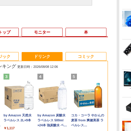
トップ
モニター
本
3
3
3
3
4
4
4
4
5
5
5
5
6
6
6
6
ジック
ドリンク
コミック
ランキング
更新日時：2026/08/08 12:06
0
保
料】
NEC LAVIE ラビィ 整
Windows11 中古パソ
IODATA 液晶モニター
角川まんが学習シリー
＼11日まで限定価格／
【中古】Dospara◆デ
NEC AS223WM 液晶モ
ダービースタリオン
【★最大100%ポイン
hp Z420 Workstation
アースドリームス 厳選
ハリー・ポッターシリ
【週末限定ク
LENOVO Thi
【選べる2色 
ANGEL VO
ノ
L
が
備済 NS150N / 100N
コン EPSON エプソン
LCD-MF224EDW 21.5
ズ 日本の歴史 全16
【楽天1位】ノートパ
スクトップPC/Core
ニター 21.5インチワイ
2 最速ガイドブック
ト】【Office 2024 H&B
Xeon E5-1660 3.3GHz
おまかせモニター 21.5
ーズ全巻セット（全7
P5倍！】 中
M90s Smal
群】モバイル
セット(1-40
ー
 液
別
CPU 高速 SSD 第8世代
Endeavor ST20E
インチワイド ホワイト
巻+別巻5冊定番セット
ソコン 新品 福袋 6点セ
i5/16GB/2019年/HB//
ド 白 ホワイト
（カドカワゲームムッ
付き】Panasonic Let's
16GB
型〜27型ワイド
巻・計11冊） [ J．K．
ン 中古 ノー
Core i5-105
15.6インチ 
チャンピオン
量
トッ
GA
巻
白 Windows11 対応 国
Celeron N3160 メモリ
LCD LEDバックライト
[ 山本 博文 ]
ット Intel Pentium
【パソコン】
1920×1080 （フル
ク） [ KADOKAWA
note CF-SV/第10世代
128GB(SSD)+500GB(HDD)
【HDMI対応 / FULL
ローリング ]
Office付き 
8GB/SSD256
100%sRGB 
ス） [ 古谷野
￥29,999
￥17,600
￥4,600
￥23,760
￥30,800
￥22,660
￥5,200
￥2,420
￥30,800
￥24,000
￥6,470
￥27,830
￥34,999
￥33,500
￥8,999
￥35,200
内メーカー 薄型メモリ
8GB HDD500GB 18.5
フルHD（1920x1080）
GOLD 6500Y メモリ
HD）TN 白色LEDバッ
Game Linkage ]
Core i5/メモリ:8GB
Quadro K600 DVD+-
HD解像度】 大手メー
DVD 初心者
64bit/DVD
パネル Type
.
Anker Soundcore
On My Road
by Amazon 天然水
【2026年アップグレ
On My Road
by Amazon 炭酸水
Xiaomi シャオミ
BUGS LIFE
コカ・コーラ やかんの
8GB WEBカメラ テン
インチ ディスプレイ
16:9 ADSカラーパネル
12GB SSD256GB
クライト ミニ D-sub
16GB/M.2
RW Windows7 Pro
カー液晶 (Dell/HP/NEC
ク サポート充
送料無料 ※
miniHDMI 
Liberty 5 ミッドナイ
(Stadium ver.)
ラベルレス 2L×9本
ード版】AOKIMI ワ
(Stadium ver.)
ラベルレス 500ml
REDMI Buds 8 Lite ワ
麦茶 from 爽健美茶 ラ
キー DVD書込 OFFICE
マウス キーボード
非光沢 ノングレア
Windows11 WPS
VGA HDMI ディスプレ
SSD:256GB/512GB/1TB/12.1
64bit 難有 【中古】
等) テレワーク デュア
サポート Wind
を除く
650g VESA
￥250
トブラック
イヤレスイヤホン
×24本 強炭酸水 ペッ
イヤレスイヤホン
ベルレス
付き ブルートゥース
WPS Office付き オフ
HDMI VGA DVI VESA
Office付き 初期設定済
イ PS4 switch 対応 ス
型/WUXGA/WEBカメ
【20260325】
ルモニター Switch
Pro NEC Vers
ター 持ち運び
￥250
￥1,117
￥250
bluetooth イヤホン
トボトル 500ミリリ
Bluetooth 5.4 ノイズ
650mlPET×24本