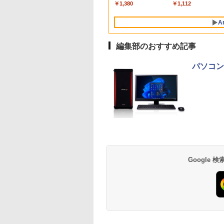
ype-C miniHDMI
indows11 中古ノ
i6 HDMI 省エネ 小
カメラ 無線Wi-Fi6/ リ
/ RTX3060Ti
フルHD IPS デル
期設定不要
Bluetooth内蔵 中古
￥250
￥1,380
￥250
￥1,112
ミネラルウォーター
ースタンド付き
パソコン 返品OK/
ソコン オフィス
カバリ/ Office付き
Windows11 店長おす
E2425HM 23.8インチ
ソコン
ペットボトル 静岡県
PS5/Switch/PC/Mac
保証
ミングpc Ryzen
Win11【中古ノートパ
すめ ハイコスパ 綺麗
パソコンモニター 新品
MicrosoftOffice2024
A
産 500ミリリットル
応 Ingnok yn02b
c minipc office
ソコン 中古パソコン
Zen3
可 Windows11 送料
(Smart Basic)
 LPDDR5
中古PC】税込送料無料
料 持ち運び便利
編集部のおすすめ記事
0MT/s
あす楽対応 即日発送
パソコン工
薬屋のひとりごと 17
異世界居酒屋「の
巻 (デジタル版ビッグ
ぶ」(22) (角川コミッ
ガンガンコミックス)
クス・エース)
￥770
￥832
Google