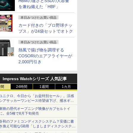
HBMの速さとSSDの大容量
を兼ね備えた「HBF」
本日みつけたお買い得品
カード付きの「プロ野球チッ
プス」が24袋セットでオトク
本日みつけたお買い得品
熱風で揚げ物を調理する
COSORIのエアフライヤーが
2,000円引き
Impress Watchシリーズ 人気記事
時間
24時間
1週間
1カ月
ユニクロ、今日から「お盆特別セール」。涼感
シアサッカーワンピース待望値下げ、撥水ギア
ショーツは1990円に
東映の歴代オープニング映像がカプセルトイ
に。全5種で8月下旬発売
令和のファミコンディスクシステム？安価に書
き換え可能なGB用「しましまディスクシステ
ム」