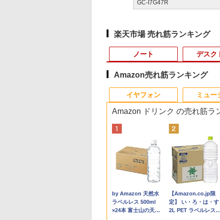
GC-I7G47R
楽天市場 売れ筋ランキング
ノート
デスク
Amazon売れ筋ランキング
10
10
10
10
1
1
1
1
2
2
2
2
イヤフォン
ミュー
Amazon ドリンク の売れ筋
1位★マラソン限定
機能 ノートパソコ
限定クーポン付
グダム BOXセット
美品 12.1インチ
【中古ゲーミングPC】
液晶モニター 23.8型
【 限定生産・特典つき
バッファロー HD-
【★最大100%ポイン
HP ProDisplay P19A
【予約商品】嘘喰い コ
本日10倍！高性能第1
【中古】純正ATI
【中古良品】【安心
【3千円以上送料無
倍【クーポン利用で
中古 第七世代/八世
】OEM Key保証
馬陽防衛戦・山陽攻
Panasonic Let's note
構成が選択できる！
Dell ディスプレイ Pro
】YUZURU2027 羽生
LE4U3-BB
ト】おまかせ 中古パソ
19インチ スクエア ブ
ミック 全巻セット（全
世代Core i7-10610U
Apple Radeon HD
証】PHILIPS 223V5
日本の歴史 角川まん
0,999円】モバイ
ore i5 アウトレッ
C【Intel i5
 （ヤングジャンプ
CF-SV1RD WUXGA フ
Ryzen7 Ryzen5 BTO
24 純正モニター VESA
結弦カレンダー壁掛け
USB3.2(Gen.1)対応外
コン Windows XP
ラック LED液晶モニタ
49巻セット・完結）迫
ートパソコン 中古
5770 1GB ビデオカ
21.5 インチフル HD
学習シリーズ 16巻+
ター 15.6インチ
最大メモリ32GB 新
00H
ックス） [ 原 泰久
ルHD対応/
新品ケース 新品SSD
対応 リフレッシュレー
版 [ 能登 直 ]
付けHDD 4TB ブラッ
Celeron or Core2 メモ
ー 薄型 ノングレア 液
稔雄 「透明カバー付」
Dynabook G83 超軽
ド Mac Pro デスク
晶モニター HDMI V
巻5冊定番セット 21
999
,800
,800
295
￥36,990
￥85,980
￥13,999
￥5,170
￥21,250
￥9,980
￥2,800
￥23,080
￥27,600
￥15,007
￥4,200
￥23,760
イルディスプレイ
SD2TB 大画面15.6
B+512GB/1TB】
Windows11/ 卓越性能
新品クーラー使用
ト 100Hz HDMI
ク
リ 4GB HDD 250GB
晶ディスプレイ
約779g メモリ最大
プ 102C0160200
入力 角度調整可能
セット／山本博文
Anker Soundcore
BRUCE WAYNE feat.
by Amazon 天然水
Anker Soundcore
BRUCE WAYNE feat
【Amazon.co.jp限
1920*1080 非光沢
晶 HDMI付き 中古
4.5GHz ミニPC
第11世代Core i5-
CPU・グラボ選択可能
DisplayPort VGA モニ
DVDドライブ搭載 リフ
1280x1024 SXGA TN
16GB 新品SSD1TB
P40i オフホワイト
Flo Milli, ATL Jacob
ラベルレス 500ml
P31i ブラック
Flo Milli, ATL Jacob
定】 い・ろ・は・す
クリーン IPS液晶
コン オフィス付き
dows11Pro 3画面
1145G7/ 8GB/ 爆速
GeForce GTX 1660
ター 液晶 液晶モニタ
レッシュPC デスクト
パネル VGA/VESA準拠
13.3インチ HDMI搭載
[Explicit]
×24本 富士山の天然
[Explicit]
2L PET ラベルレス
ル 薄型 軽量
rosoftOffice2024
2.5GbpsLAN
NVMe式256GB-SSD/
SUPER / Ti / RTX3050
ー 液晶ディスプレイ
ップ 中古 安心保証 初
【中古】
WEBカメラ5GWIFI
￥7,990
￥5,990
水 バナジウム含有 水
×8本