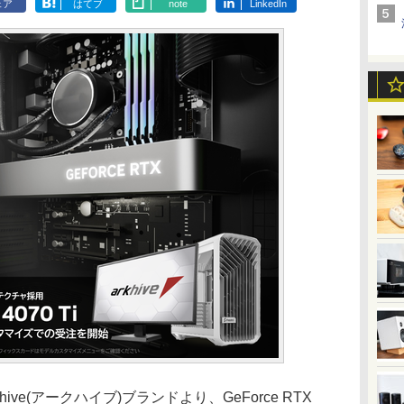
ェア
はてブ
note
LinkedIn
khive(アークハイブ)ブランドより、GeForce RTX