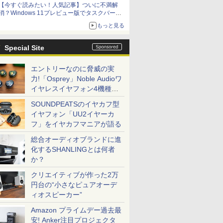
【今すぐ読みたい！人気記事】ついに不満解
消？Windows 11プレビュー版でタスクバーの
配置変更を徹底検証 - PC Watch
もっと見る
Special Site
エントリーなのに脅威の実
力!「Osprey」Noble Audioワ
イヤレスイヤフォン4機種を
一気に聴く
SOUNDPEATSのイヤカフ型
イヤフォン「UU2イヤーカ
フ」をイヤカフマニアが語る
総合オーディオブランドに進
化するSHANLINGとは何者
か？
クリエイティブが作った2万
円台の“小さなピュアオーデ
ィオスピーカー”
Amazon プライムデー過去最
安! Anker注目プロジェクタ