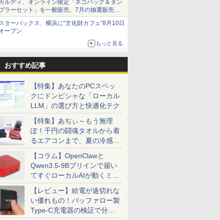
カルディ、オンライン限定「ネコバッグ＆タン
ブラーセット」を一般販売。7月の抽選販売の
当選無効分
スターバックス、横浜に“文化財カフェ”8月10日
オープン
もっと見る
おすすめ記事
【特集】あなたのPCスペッ
クにドンピシャな「ローカル
LLM」の選び方と快適化テク
【特集】あぢぃ～もう無理
ぽ！千円の闘魂タオルから着
るエアコンまで、夏の冷感グ
ッズ一挙紹介
【コラム】OpenClawと
Qwen3.5-9Bプリインで届い
てすぐローカルAIが動くミニ
PC「SER9 Pro」
【レビュー】給電が途切れな
い優れもの！バッファロー製
Type-C充電器の検証で分か