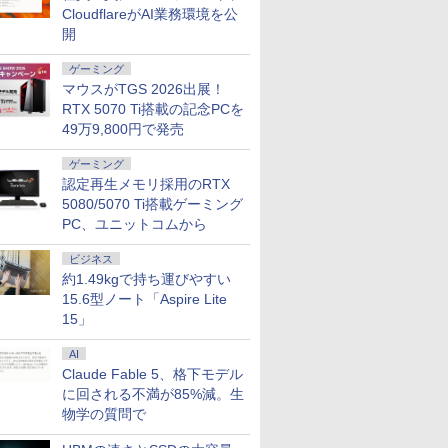
i5 8GB
テレワーク
カー：なし
Windows11 WPS
HDD500GB｜ デスク
Freesync スピーカー
Home 1年保証 Bラン
中古 パソコン【30日保
USBType-C miniHDMI
可 Windows11 中古ノ
WiFi6 HDMI 省エネ 小
カメラ 無線W
/ RTX3060
フルHD IP
CloudflareがAI業務環境を公
中古パソコ
RFECT
24E2N2100/11
Office付き オフィス 中
トップ Microsoft
内蔵 kksmart 最強配送
ク ノートパソコン
証】180683
カバースタンド付き
ートパソコン 返品OK/
型パソコン オフィス
カバリ/ Of
Windows
E2425HM
開
ソコン
古パソコン ノートパソ
office 第8世代｜セッ
HG-215
【CA】 レッツノート
PS4/PS5/Switch/PC/Mac
長期保証
ゲーミングpc Ryzen
Win11【
すめ ハイ
パソコンモ
コン ノートPC タブレ
ト購入可能｜デスクト
ノートpc 中古ノートパ
など対応 Ingnok yn02b
みにpc minipc office
ソコン 中
Zen3
ゲーミング
ット 90日保証【中古】
ップ 中古｜中古PC｜
ソコン 中古PC win11
静音 LPDDR5
中古PC】
マウスがTGS 2026出展！
中古デスクトップ
14インチノートパソコ
5500MT/s
あす楽対応
RTX 5070 Ti搭載の記念PCを
ン中古
49万9,800円で発売
ゲーミング
認定再生メモリ採用のRTX
5080/5070 Ti搭載ゲーミング
PC、ユニットコムから
ビジネス
約1.49kgで持ち運びやすい
15.6型ノート「Aspire Lite
15」
AI
Claude Fable 5、格下モデル
に回される不満が85%減。生
物学の質問で