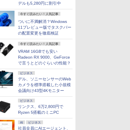
デルも5,280円に割引中
今すぐ読みたい！人気記事
ついに不満解消？Windows
11プレビュー版でタスクバー
の配置変更を徹底検証
今すぐ読みたい！人気記事
VRAM 16GBでも安い
7
7
7
7
8
8
8
8
9
9
9
9
10
10
10
10
Radeon RX 9000、GeForce
で言うとどのぐらいの性能？
ビジネス
デル、ソニーセンサーのWeb
カメラを標準搭載した小規模
会議向け43型4Kモニター
ーポン＆
nkCenter
コスパ抜
ICE 全巻
液晶ディスプレイ 23イ
FUJITSU 富士通
卓上 羽生結弦（2027年
超得2,000円OFF&P2
モニター 21.5インチ 黒
【大特価】中古
女の園の星 5 特装版
送料無料 2019年モデ
楽天1位★マラソン限定
充実機能 ノートパソコ
▼【限定クーポン付
キングダム BOXセット
美品 12.
【中古ゲー
液晶モニター
【 限定生
古 パソコ
l【第10世代
モニター
巻) （少年
ンチ ディスプレイ フ
LIFEBOOK U9310X/D
1月始まりカレンダー）
倍｜楽天1位｜最大180
白 100Hz ゲーミングモ
Panasonic Let's note
（FCswing） [ 和山や
ル DELL OPTIPLEX
P2倍【クーポン利用で
ン 中古 第七世代/八世
き！】OEM Key保証
2 馬陽防衛戦・山陽攻
Panasonic
構成が選択
Dell ディ
】YUZURU
ビジネス
トパソコン
00/メモリ
フルHD
コミック
ィリップス 液晶モニタ
第10世代 Core i5 メモ
日保証｜Core i5 第8世
ニター【1ms応答
CF-LV1 CF-
ま ]
3080 Micro 単体 超小
実質10,999円】モバイ
代Core i5 アウトレッ
ミニPC【Intel i5
略戦 （ヤングジャンプ
CF-SV1R
Ryzen7 R
24 純正モ
結弦カレン
￥3,410
リンクス、6万2,800円で
テンキー
GB(M.2NVMe)+HDD500GB/Win11Pro-
非光沢IPS
孝雄 ]
ー パソコンモニター
リ8GB SSD256GB
代｜富士通 中古デスク
2mmベゼルレス】pc
LV1UDLAS Core i5
型デスク Windows11
ルモニター 15.6インチ
ト 最大メモリ32GB 新
12500H
コミックス） [ 原 泰久
ルHD対応/
新品ケース
対応 リフ
版 [ 能登 直
￥11,480
￥33,000
￥29,800
￥12,399
￥34,800
￥2,178
￥37,800
￥13,999
￥17,800
￥85,800
￥9,295
￥36,990
￥85,980
￥13,999
￥5,170
Ryzen 5搭載のミニPC
 在宅ワー
-RW】中古、
-C対応
ゲーミングモニター
13.3型 13.3インチ Wi-
トップパソコン
モニター 1920*1080
1145G7 第11世代CPU
64bit HDMI Core i5
モバイルディスプレイ
品SSD2TB 大画面15.6
24GB+512GB/1TB】
]
Windows
新品クーラ
ト 100Hz 
実 日本人
沖縄、離島
薄型軽量 約
PCモニター 23.8
Fi6 LTE SIMフリー
Windows11 office付
FHD パソコン モニタ
メモリ16GB
10500T メモリー16GB
FHD 1920*1080 非光沢
型液晶 HDMI付き 中古
最大4.5GHz ミニPC
第11世代Cor
CPU・グ
DisplayP
ows11
対応 モニ
1920×1080 HDMI D-
Webカメラ Bluetooth
き｜メモリ8GB
ー VA非光沢 4000:1
SSD256GB 14インチ
高速SSD500GB 中古
A+スクリーン IPS液晶
パソコン オフィス付き
Windows11Pro 3画面
1145G7/ 
GeForce 
ター 液晶
AI
ビジネス
aPro
 サブデ
Sub ブラック スピー
タッチパネル
SSD256GB
HDMI 角度調整 VESA
フルHD Windows11
デスクトップパソコン
パネル 薄型 軽量
MicrosoftOffice2024
出力 2.5GbpsLAN
NVMe式25
SUPER / T
ー 液晶デ
社員全員にAIエージェント、