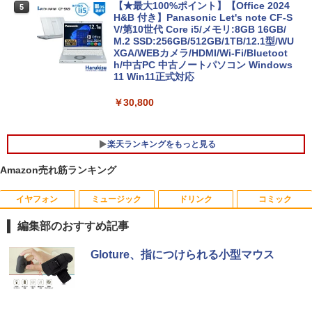
【★最大100%ポイント】【Office 2024
5
H&B 付き】Panasonic Let's note CF-S
V/第10世代 Core i5/メモリ:8GB 16GB/
M.2 SSD:256GB/512GB/1TB/12.1型/WU
XGA/WEBカメラ/HDMI/Wi-Fi/Bluetoot
h/中古PC 中古ノートパソコン Windows
11 Win11正式対応
￥30,800
楽天ランキングをもっと見る
Amazon売れ筋ランキング
イヤフォン
ミュージック
ドリンク
コミック
【★最大100%ポイント】おまかせ 中古
HP ProDisplay P19A 19インチ スクエア
【予約商品】嘘喰い コミック 全巻セット
1
1
1
パソコン Windows XP Celeron or Core
ブラック LED液晶モニター 薄型 ノング
（全49巻セット・完結）迫稔雄 「透明カ
編集部のおすすめ記事
2 メモリ 4GB HDD 250GB DVDドライブ
レア 液晶ディスプレイ 1280x1024 SXG
バー付」
搭載 リフレッシュPC デスクトップ 中古
A TNパネル VGA/VESA準拠 【中古】
Anker Soundcore P40i オフホワイト
BRUCE WAYNE feat. Flo Milli, ATL Jacob
by Amazon 天然水 ラベルレス 500ml ×24本
薬屋のひとりごと 17巻 (デジタル版ビッグガ
安心保証 初期設定不要
Gloture、指につけられる小型マウス
￥23,080
[Explicit]
富士山の天然水 バナジウム含有 水 ミネラル
ンガンコミックス)
￥2,800
ウォーター ペットボトル 静岡県産 500ミリリ
￥7,990
￥9,980
ットル (Smart Basic)
￥250
￥770
【3千円以上送料無料】日本の歴史 角川
2
￥1,380