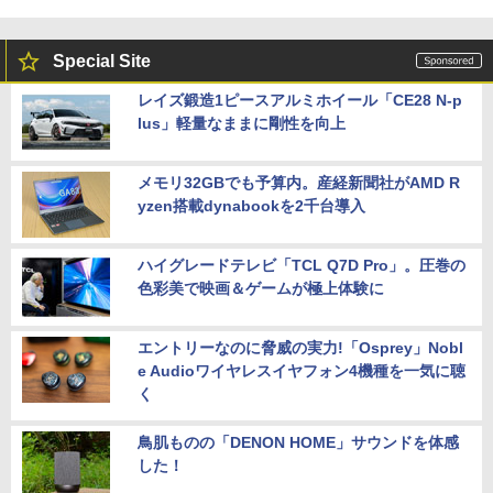
Special Site
レイズ鍛造1ピースアルミホイール「CE28 N-p
lus」軽量なままに剛性を向上
メモリ32GBでも予算内。産経新聞社がAMD R
yzen搭載dynabookを2千台導入
ハイグレードテレビ「TCL Q7D Pro」。圧巻の
色彩美で映画＆ゲームが極上体験に
エントリーなのに脅威の実力!「Osprey」Nobl
e Audioワイヤレスイヤフォン4機種を一気に聴
く
鳥肌ものの「DENON HOME」サウンドを体感
した！