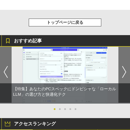
￥5,200
ベルレス 650mlPET×24本
￥250
￥810
￥27,830
Xiaomi シャオミ REDMI Buds 8 Lite ワイヤ
￥2,009
レスイヤホン Bluetooth 5.4 ノイズキャンセ
hp Z420 Workstation Xeon E5-1660 3.
5
リング ANC 36時間再生
3GHz 16GB 128GB(SSD)+500GB(HDD)
アースドリームス 厳選おまかせモニター
トップページに戻る
5
Quadro K600 DVD+-RW Windows7 Pro
21.5型〜27型ワイド 【HDMI対応 / FULL
64bit 難有 【中古】【20260325】
￥3,480
HD解像度】 大手メーカー液晶 (Dell/HP/
NEC等) テレワーク デュアルモニター S
おすすめ記事
witch PS4 PS5対応 【整備済み中古品】
￥24,000
￥6,470
【特集】あなたのPCスペックにドンピシャな「ローカル
LLM」の選び方と快適化テク
●
●
●
●
●
アクセスランキング