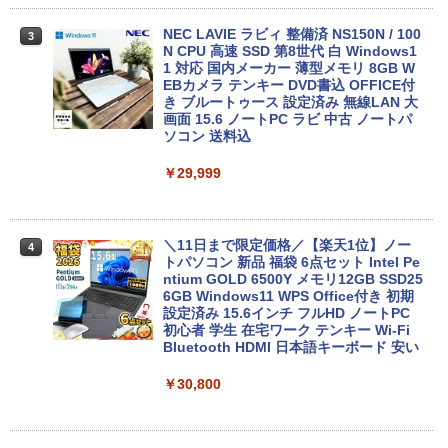
NEC LAVIE ラビィ 整備済 NS150N / 100
3
N CPU 高速 SSD 第8世代 白 Windows1
1 対応 国内メーカー 薄型メモリ 8GB W
EBカメラ テンキー DVD書込 OFFICE付
き ブルートゥース 設定済み 無線LAN 大
画面 15.6 ノートPC ラビ 中古 ノートパ
ソコン 送料込
￥29,999
＼11日まで限定価格／【楽天1位】ノー
4
トパソコン 新品 福袋 6点セット Intel Pe
ntium GOLD 6500Y メモリ12GB SSD25
6GB Windows11 WPS Office付き 初期
設定済み 15.6インチ フルHD ノートPC
初心者 学生 在宅ワーク テンキー Wi-Fi
Bluetooth HDMI 日本語キーボード 安い
￥30,800