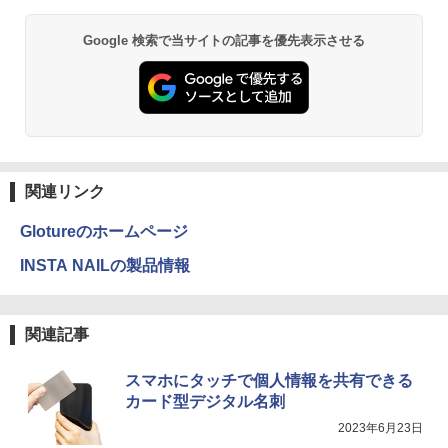
【中古良品】【安心保証】PHILIPS 223V
まんが学習シリーズ 16巻+別巻5冊定番セ
2
【中古】純正ATI Apple Radeon HD 577
5L 21.5 インチフル HD 液晶モニター HD
ット 21巻セット／山本博文
2
Anker Soundcore P31i ブラック
BRUCE WAYNE feat. Flo Milli, ATL Jacob
異世界居酒屋「のぶ」(22) (角川コミックス・
Google 検索で当サイトの記事を優先表示させる
0 1GB ビデオカード Mac Pro デスクト
MI VGA 入力 角度調整可能
[Explicit]
エース)
【Amazon.co.jp限定】 い・ろ・は・す 2L P
ップ 102C0160200
￥23,760
ET ラベルレス ×8本
￥5,990
￥4,200
￥250
￥832
￥15,007
￥1,112
角川まんが学習シリーズ 日本の歴史
3
IODATA 液晶モニター LCD-MF224EDW
全16巻+別巻5冊定番セット [ 山本 博文
3
Anker Soundcore Liberty 5 ミッドナイトブ
On My Road (Stadium ver.)
ONE PIECE モノクロ版 115 (ジャンプコミッ
Windows11 中古パソコン EPSON エプ
21.5インチワイド ホワイト LCD LEDバ
]
3
ラック
クスDIGITAL)
by Amazon 天然水ラベルレス 2L×9本
ソン Endeavor ST20E Celeron N3160
ックライト フルHD（1920x1080） 16:9
関連リンク
￥250
メモリ8GB HDD500GB 18.5インチ ディ
ADSカラーパネル 非光沢 ノングレア HD
￥23,760
￥14,990
￥594
￥1,117
スプレイ マウス キーボード WPS Office
MI VGA DVI VESA準拠 ディスプレイ PS
Glotureのホームページ
付き オフィス デスクトップ 90日保証
4 switch 対応 スイッチ 【中古】
【中古】
INSTA NAILの製品情報
￥4,600
ダービースタリオン2 最速ガイドブック
4
【2026年アップグレード版】AOKIMI ワイヤ
On My Road (Stadium ver.)
HUNTER×HUNTER モノクロ版 39 (ジャンプ
￥17,600
（カドカワゲームムック） [ KADOKAW
レスイヤホン bluetooth イヤホン V12 小型
コミックスDIGITAL)
by Amazon 炭酸水 ラベルレス 500ml ×24本
A Game Linkage ]
軽量 ブルートゥースHi-Fi 最大36時間再生 ぶ
強炭酸水 ペットボトル 500ミリリットル (Sm
￥250
関連記事
るーとゅーす コードレス ENCノイズキャン
art Basic)
￥572
NEC AS223WM 液晶モニター 21.5イン
￥2,420
4
セリング 自動ペアリング Type-C充電 マイク
【中古】Dospara◆デスクトップPC/Cor
チワイド 白 ホワイト 1920×1080 （フル
4
付き 防水 タッチ式音量調整 スポーツ/通勤/通
￥1,625
e i5/16GB/2019年/HB//【パソコン】
HD）TN 白色LEDバックライト ミニ D-s
スマホにタッチで個人情報を共有できる
学/WEB会議(ホワイト)
ub VGA HDMI ディスプレイ PS4 switch
カード型デジタル名刺
対応 スイッチ 【中古】
BUGS LIFE
スーパーの裏でヤニ吸うふたり 9巻 (デジタル
￥22,660
ハリー・ポッターシリーズ全巻セット
5
￥1,964
2023年6月23日
版ビッグガンガンコミックス)
コカ・コーラ やかんの麦茶 from 爽健美茶 ラ
（全7巻・計11冊） [ J．K．ローリング ]