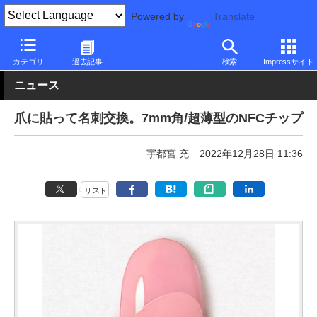
Powered by
Translate
PC Watch
半導体/周辺機器
その他
カテゴリ
過去記事
検索
Impressサイト
ニュース
爪に貼って名刺交換。7mm角/超薄型のNFCチップ
宇都宮 充
2022年12月28日 11:36
リスト