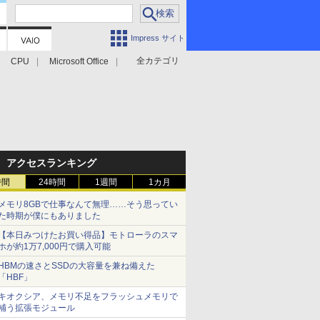
Impress サイト
全カテゴリ
CPU
Microsoft Office
アクセスランキング
時間
24時間
1週間
1カ月
メモリ8GBで仕事なんて無理……そう思ってい
た時期が僕にもありました
【本日みつけたお買い得品】モトローラのスマ
ホが約1万7,000円で購入可能
HBMの速さとSSDの大容量を兼ね備えた
「HBF」
キオクシア、メモリ不足をフラッシュメモリで
補う拡張モジュール