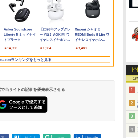
証
ク
く
1日まで限定価格／ゲーミングPC
【ポイント10倍！】
【3Way接続 ワイヤレ
ふかふかダンジョン攻
＼11日まで限定価格／
Pixio ゲーミングモニ
アンダーニンジャ
LENOVO レノボ ThinkStation
FUJITSU LIFEBOOK
パナソニック PT-
まったく新しいテクス
【中古】 マウスコ
ポイント10倍
乳癌診療ガイ
&B
で】
患
新品 RTX5060 Ryzen7 5700X
【Win11正式対応】中
ス モバイルモニター】
略記〜俺の異世界転生
【楽天1位】ノートパ
ター 27インチ WQHD
（18） 【電子書籍】[
PGX(30KL0005JP)
S937 Core i5 20GB 新
VMZ51J 液晶プロジェ
ト分析の教科書 [ 阿部
12700H メモリ
Windows 11 
2026年版 [
ソ
 ]
16GB SSD500GB Windows11
古 ノートパソコン 13.3
ワイヤレスモニター
冒険譚〜/ 20 【電子書
ソコン 新品 福袋 6点セ
ホワイト 180hz
花沢健吾 ]
品SSD2TB スーパーマ
クター
幸大 ]
ンチ WQHD 16
OptiPlex シ
人 日本乳癌学会
￥961,000
Hz
トップPC モニター付き 23.8型
インチ A4サイズ [
15.6インチ フルHD
籍】[ KAKERU ]
ット Intel Pentium
PX278WAVE 白 Fast
ルチ 無線LAN フルHD
ノートパソコ
第3世代 3770
,070
￥23,700
￥19,999
￥792
￥30,800
￥27,500
￥792
￥75,800
￥345,800
￥2,200
￥99,000
￥19,800
￥7,700
 100Hz 1年保証 高性能 配信 動画編
Windows11 / Office付
100%sRGB IPSパネル
GOLD 6500Y メモリ
IPSパネル ブルー ピン
Windows10 64bit
8G/HDD500
Anker Soundcore
【2026年アップグレ
Xiaomi シャオミ
モリ
スポーツ 初心者 一式 ゲーミング
き / SSD 256GB / 8GB
ワイヤレス/Type-
12GB SSD256GB
ク ゲーム モニター
WPS Office 13.3イン
Liberty 5 ミッドナイ
ード版】AOKIMI ワ
REDMI Buds 8 Lite ワ
 フ
コン デスクトップパソコン
16GB メモリ / 第8世代
C/HDMI 3Way接続
Windows11 WPS
HDR 新品 1ms 非光沢
チ 中古パソコン ノー
トブラック
イヤレスイヤホン
イヤレスイヤホン
D
ー
第10世代 Corei5 ] 店長
7.4V バッテリー内蔵 最
Office付き 初期設定済
ブルーライト軽減
トパソコン Notebook
bluetooth イヤホン
Bluetooth 5.4 ノイズ
D
ー
おまかせ 初期設定不要
大5H駆動 充電式 VESA
み 15.6インチ フルHD
VESA 壁掛け pcモニタ
【中古】
￥14,990
￥1,964
￥3,480
V12 小型軽量 ブルー
キャンセリング ANC
ン
EN
Office メーカーおまか
対応 出張 テレワーク
ノートPC 初心者 学生
ー 液晶 ディスプレイ
トゥースHi-Fi 最大
36時間再生
中
せ 中古 パソコン 中古
在宅勤務 UPERFECT
在宅ワーク テンキー
テレワーク ピクシオ
mazonランキングをもっと見る
36時間再生 ぶるーと
pc
Wi-Fi Bluetooth HDMI
公式 【最大5年保証付
ゅーす コードレス
日本語キーボード 安い
き】
ENCノイズキャンセ
リング 自動ペアリン
1
グ Type-C充電 マイ
ク付き 防水 タッチ式
 検索で当サイトの記事を優先表示させる
音量調整 スポーツ/通
勤/通学/WEB会議(ホ
ワイト)
.
On My Road
by Amazon 天然水
ONE PIECE モノクロ
On My Road
by Amazon 炭酸水
HUNTER×HUNTER
BUGS LIFE
コカ・コーラ やかんの
スーパーの裏でヤニ吸
(Stadium ver.)
ラベルレス 2L×9本
版 115 (ジャンプコミ
(Stadium ver.)
ラベルレス 500ml
モノクロ版 39 (ジャ
麦茶 from 爽健美茶 ラ
うふたり 9巻 (デジタル
￥250
ックスDIGITAL)
×24本 強炭酸水 ペッ
ンプコミックス
ベルレス
版ビッグガンガンコミ
￥250
￥1,117
￥250
ェア
はてブ
note
LinkedIn