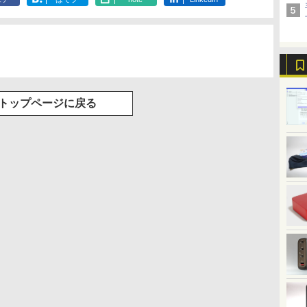
水
トボトル 500ミリリ
DIGITAL)
650mlPET×24本
ックス)
￥594
￥1,625
￥572
￥2,009
￥810
ットル (Smart
Basic)
トップページに戻る