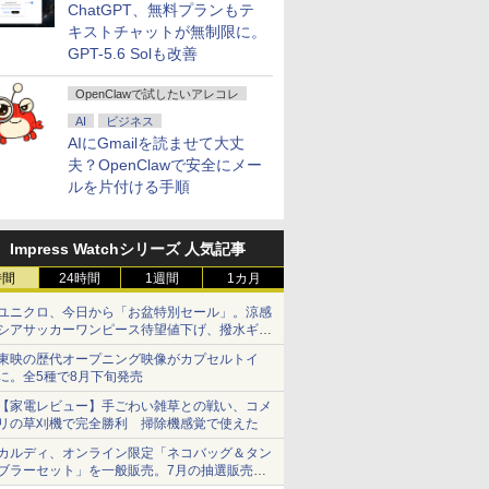
ChatGPT、無料プランもテ
ンピューター G-TUNE E5-165 Core i7
 送料無料 中古パソコン
ドライン
[新品][ライトノベル]死
＼11日まで限定価格／ゲーミングPC
【新品】 きみが死ぬま
【最短翌日配送】DVDドライブつき ノートパ
杖と剣のウィストリア
LENOVO レノボ ThinkSta
ROCKIN'O
キストチャットが無制限に。
32GB SSD1TB GeForce RTX3060 15.6イ
Pro 64bit 搭載 DELL
 一般社団法
亡遊戯で飯を食う。
セット 新品 RTX5060 Ryzen7 5700X
で恋をしたい 全巻 【特
office付き 新品 おすすめ FMV Note A WA1-
（16） 【電子書籍】[
PGX(30KL0005JP)
(ロッキン
GPT-5.6 Solも改善
5Hz Windows11Pro E5-165-ADLABW11
リーズ（7010等） Core i7
 ]
(全10冊) 全巻セット
メモリ16GB SSD500GB Windows11
典付き】 1巻-9巻 +
リジナルベースモデル】15.6型 Windows11 H
大森藤ノ ]
ャパン) 20
￥961,000
ン
 3.4G/メモリ
デスクトップPC モニター付き 23.8型
side stories 全10冊 セ
Ryzen5 メモリ16GB SSD 512GB office 
￥7,788
￥181,070
￥7,876
￥133,400
￥594
￥1,080
OpenClawで試したいアレコレ
GB/DVD-ROM/激安セール
IPS 100Hz 1年保証 高性能 配信 動画編
ット 最新 【応援書店特
FMVWK2A155_RK FMVWK2A155
集 eスポーツ 初心者 一式 ゲーミング
典ペーパー全8枚】 あ
AI
ビジネス
パソコン デスクトップパソコン
おの なち 一迅社 百合
AIにGmailを読ませて大丈
姫コミックス きみ死ぬ
夫？OpenClawで安全にメー
漫画 マンガ まんが 全
ルを片付ける手順
巻セット 【送料無料】
Impress Watchシリーズ 人気記事
時間
24時間
1週間
1カ月
ユニクロ、今日から「お盆特別セール」。涼感
シアサッカーワンピース待望値下げ、撥水ギア
ショーツは1990円に
東映の歴代オープニング映像がカプセルトイ
に。全5種で8月下旬発売
【家電レビュー】手ごわい雑草との戦い、コメ
リの草刈機で完全勝利 掃除機感覚で使えた
カルディ、オンライン限定「ネコバッグ＆タン
ブラーセット」を一般販売。7月の抽選販売の
当選無効分