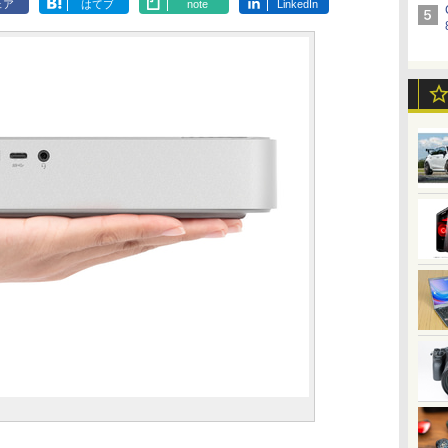
ェア
はてブ
note
LinkedIn