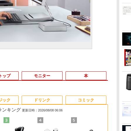
トップ
モニター
本
3
3
3
4
4
4
3
5
5
5
6
1
6
ジック
ドリンク
コミック
筋ランキング
更新日時：2026/08/08 06:06