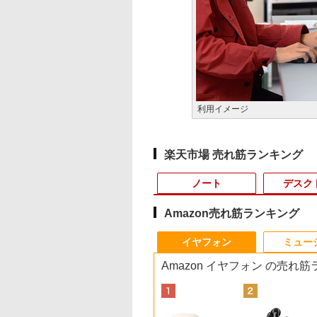
利用イメージ
楽天市場 売れ筋ランキング
ノート
デスク
Amazon売れ筋ランキング
3
10
1
1
1
1
2
2
2
2
イヤフォン
ミュー
Amazon イヤフォン の売れ