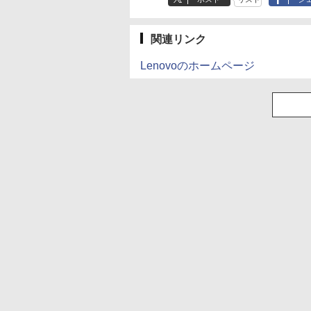
×8本
水 バナジウム含有 
￥250
￥1,112
￥770
￥250
￥1,380
￥832
ミネラルウォーター
ペットボトル 静岡県
産 500ミリリットル
関連リンク
(Smart Basic)
Lenovoのホームページ