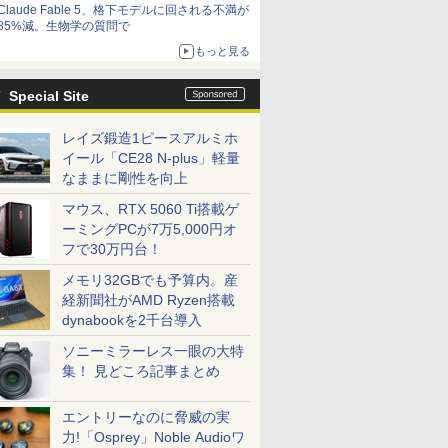
Claude Fable 5、格下モデルに回される不満が
85%減。生物学の質問で
もっと見る
Special Site
レイズ鍛造1ピースアルミホ
イール「CE28 N-plus」軽量
なままに剛性を向上
マウス、RTX 5060 Ti搭載ゲ
ーミングPCが7万5,000円オ
フで30万円台！
メモリ32GBでも予算内。産
経新聞社がAMD Ryzen搭載
dynabookを2千台導入
ソニーミラーレス一眼の大特
集！ 見どころ記事まとめ
エントリーなのに脅威の実
力!「Osprey」Noble Audioワ