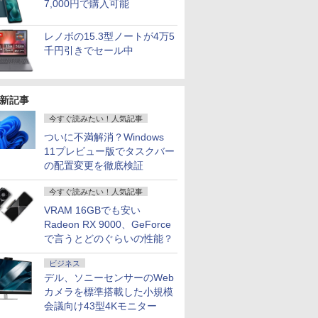
7,000円で購入可能
レノボの15.3型ノートが4万5
千円引きでセール中
新記事
今すぐ読みたい！人気記事
ついに不満解消？Windows
11プレビュー版でタスクバー
の配置変更を徹底検証
今すぐ読みたい！人気記事
VRAM 16GBでも安い
Radeon RX 9000、GeForce
で言うとどのぐらいの性能？
ビジネス
デル、ソニーセンサーのWeb
カメラを標準搭載した小規模
会議向け43型4Kモニター