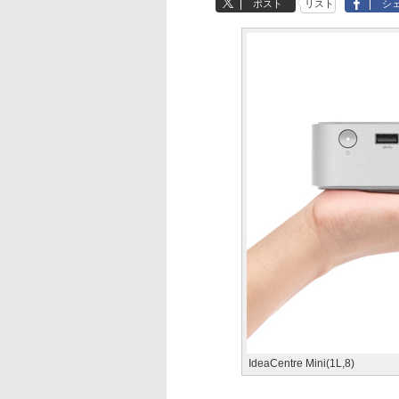
ポスト
リスト
シ
IdeaCentre Mini(1L,8)