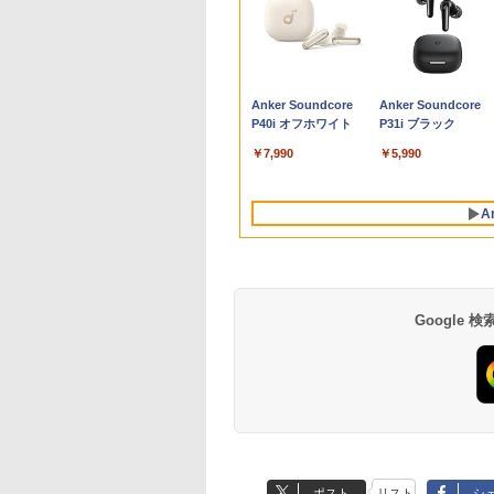
C
】DVDドライブつき ノートパソコン
剣のウィストリア
LENOVO レノボ ThinkStation
ROCKIN'ON JAPAN
【期間限定破格金
ポイント10倍 送料無料 中古パソコン
引き出し付きモニター
ドラえもん はじめての
レビュー投稿 5年保
【期間限定10%OFF
フルカラーでやさし
＼1
X
 おすすめ FMV Note A WA1-K2 【WEBオ
6） 【電子書籍】[
PGX(30KL0005JP)
(ロッキング・オン・ジ
額！】新生活 新古品
Windows 11 Pro 64bit 搭載 DELL
台(NM01 ミドルブラウ
国語辞典 第2版 [ 小学
｜MS Office 2024 H
ーポン 8/12 10時ま
わかる！ 肩関節疾
セット 
1
】15.6型 Windows11 Home
藤ノ ]
ャパン) 2026年 10月号
Win11搭載 パソコンノ
OptiPlex シリーズ（7010等） Core i7
ン) 【玄関先迄納品】
館 国語辞典編集部 ]
搭載｜中古 ノートパ
ゲーミングモニター
の理学療法 [ 山本宣幸
メモリ
￥961,000
型
6GB SSD 512GB office 搭載モデル
ートパソコンoffice付
第3世代 3770 3.4G/メモリ
ニトリ
コン Windows11
24.5インチ FHD 240
デスク
4
￥1,080
￥9,980
￥19,800
￥2,990
￥2,090
￥19,800
￥12,980
￥7,150
￥181
画編
RK FMVWK2A155
き 初心者向けノート
8G/HDD500GB/DVD-ROM/激安セール
Office付｜スペック
1ms Fast IPSパネル
IPS
Anker Soundcore
Anker Soundcore
グ
PC 初期設定済 15.6型
Core i5 第7世代 メ
HDMI2.0×1 DP1.4×1
集 e
P40i オフホワイト
P31i ブラック
インテル高速CPU ラン
8GB 大容量 HDD
Adaptive Sync対応
パソ
ダムで発送 メモリ4GB
500GB テンキー DV
リッカーフリー ブル
￥7,990
￥5,990
～ 高速SSD1TB 最大
ドライブ搭載 CD DV
ライトカット モニタ
フルHD Webカメラ
再生可｜中古パソコ
ディスプレイ MAXZ
zoom 軽量薄型 無線 型
中古ノートパソコン 
MGM25IC04-F240
A
番更新で在庫処分
古PC オフィス搭載
Google
BRUCE WAYNE feat.
【Amazon.co.jp限
薬屋のひとりごと 17
BRUCE WAYNE feat
by Amazon 天然水
異世界居酒屋「の
Flo Milli, ATL Jacob
定】 い・ろ・は・す
巻 (デジタル版ビッグ
Flo Milli, ATL Jacob
ラベルレス 500ml
ぶ」(22) (角川コミッ
[Explicit]
2L PET ラベルレス
ガンガンコミックス)
[Explicit]
×24本 富士山の天然
クス・エース)
ポスト
リスト
シ