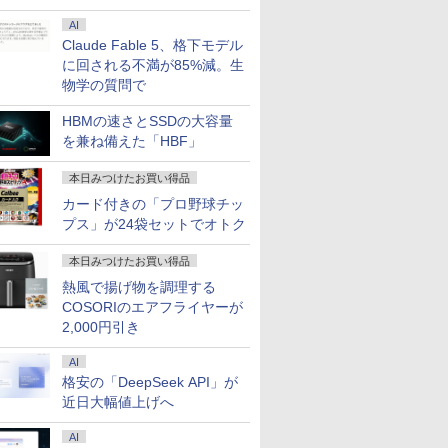
AI
Claude Fable 5、格下モデル
に回される不満が85%減。生
物学の質問で
HBMの速さとSSDの大容量
を兼ね備えた「HBF」
本日みつけたお買い得品
カード付きの「プロ野球チッ
プス」が24袋セットでオトク
本日みつけたお買い得品
熱風で揚げ物を調理する
COSORIのエアフライヤーが
2,000円引き
7
2
8
7
9
3
10
AI
格安の「DeepSeek API」が
近日大幅値上げへ
AI