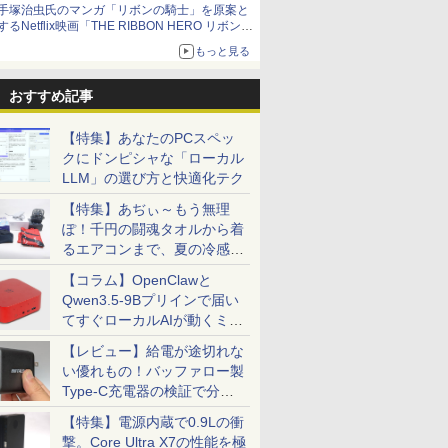
手塚治虫氏のマンガ「リボンの騎士」を原案と
するNetflix映画「THE RIBBON HERO リボンヒ
ーロー」本日配信開始
もっと見る
おすすめ記事
【特集】あなたのPCスペッ
クにドンピシャな「ローカル
LLM」の選び方と快適化テク
【特集】あぢぃ～もう無理
ぽ！千円の闘魂タオルから着
るエアコンまで、夏の冷感グ
ッズ一挙紹介
【コラム】OpenClawと
Qwen3.5-9Bプリインで届い
てすぐローカルAIが動くミニ
PC「SER9 Pro」
【レビュー】給電が途切れな
い優れもの！バッファロー製
Type-C充電器の検証で分か
ったこと
【特集】電源内蔵で0.9Lの衝
撃。Core Ultra X7の性能を極