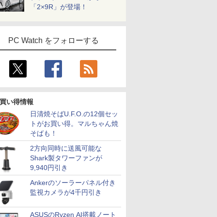
「2×9R」が登場！
PC Watch をフォローする
買い得情報
日清焼そばU.F.O.の12個セッ
トがお買い得。マルちゃん焼
そばも！
2方向同時に送風可能な
Shark製タワーファンが
9,940円引き
Ankerのソーラーパネル付き
監視カメラが4千円引き
ASUSのRyzen AI搭載ノート