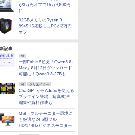
が3万円オフで15万9,800円
に
32GBメモリのRyzen 9
8945HS搭載ミニPCが2万円
オフ
新記事
AI
一部Fable 5超え「Qwen3.8-
Max」8月12日ダウンロード
可能に！Qwen3.8-27Bも順
次
AI
クリエイター
ChatGPTからAdobeを使える
プラグイン登場。写真/動画
編集や資料作成も
7
2
2
8
3
9
3
4
10
MSI、マルチモニター環境に
も好適な24.5型フル
HD/144Hzビジネスモニター