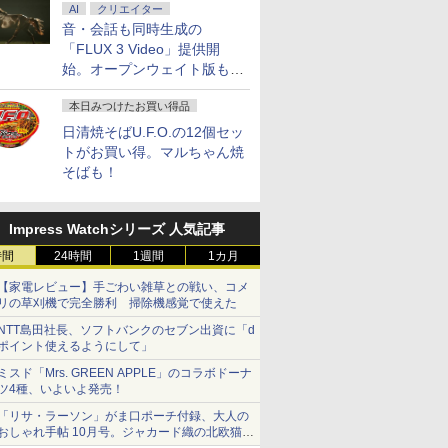
AI
クリエイター
音・会話も同時生成の
「FLUX 3 Video」提供開
始。オープンウェイト版も計
画
本日みつけたお買い得品
日清焼そばU.F.O.の12個セッ
トがお買い得。マルちゃん焼
そばも！
Impress Watchシリーズ 人気記事
時間
24時間
1週間
1カ月
【家電レビュー】手ごわい雑草との戦い、コメ
リの草刈機で完全勝利 掃除機感覚で使えた
NTT島田社長、ソフトバンクのセブン出資に「d
ポイント使えるようにして」
ミスド「Mrs. GREEN APPLE」のコラボドーナ
ツ4種、いよいよ発売！
「リサ・ラーソン」がま口ポーチ付録、大人の
おしゃれ手帖 10月号。ジャカード織の北欧猫デ