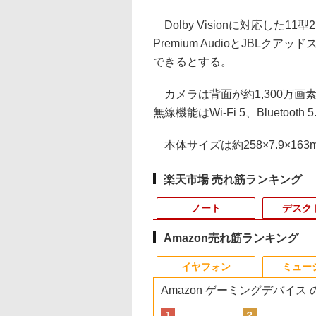
Dolby Visionに対応した11型
Premium AudioとJBL
できるとする。
カメラは背面が約1,300万画
無線機能はWi-Fi 5、Bluetoot
本体サイズは約258×7.9×163
楽天市場 売れ筋ランキング
ノート
デスク
Amazon売れ筋ランキング
3
4
10
1
1
1
1
2
2
2
2
イヤフォン
ミュー
Amazon ゲーミングデバイス