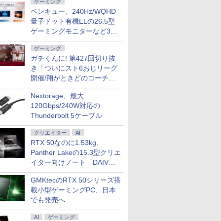
ゲーミング
ベンキュー、240Hz/WQHD
量子ドット有機ELの26.5型
ンク 互換イン
 液晶ディスプレイ | I-O
い世界に
異世界居酒屋「のぶ」
【1500円OFFクーポン】
Acer モニター 23.8インチ フルHD 非
異世界領地改革〜土魔
FUJITSU LIFEBOOK S937
杖と剣のウィストリア
GIGASTONE 27インチ 1
【短納期】ノー
大人の科
ゲーミングモニターなど3機
トリッジ ジッ
AH241EDB-B-B | 23.8型
 【電子書
(22) 【電子書籍】[ 蝉
【テンキー+DVDドライブ
光沢 IPS 120Hz 1ms(VRB) sRGB 99%
法で始める公共事業〜
Core i5 20GB 新品
（16） 【電子書籍】[
ー ディスプレイ PCモニター
新品 Office付き
あたらしい鳩
種
C361CXL [キヤノ
0×1080(フルHD) | LED
 ]
川 夏哉 ]
+カメラ】ノートパソコン
AdaptiveSync HDMI 1.4 ミニD-Sub
9巻【特典イラスト付
SSD960GB スーパーマルチ
大森藤ノ ]
ニタ ノングレア フルHD 
Lenovo IdeaPad
人の科学マ
ゲーミング
XL 3色カラー
| スピーカー内蔵 2系統
15.6インチ SSD256GB メモ
15ピン スピーカー・ヘッドフォン端子
き】 【電子書籍】[ 布
無線LAN フルHD
軽減 IPSパネル 178度 広
10 14.0インチ W
部 ]
￥924
ガチくんに! 第427回切り抜
￥34,800
￥12,980
￥770
￥58,800
￥594
￥17,980
￥134,800
￥10,780
インクタイプ：
DMI) | VGAケーブル・電
リ8GB Core i5 第10世代
音声入力端子 VESAマウント対応 ゼロ
袋三郎（一二三書房
Windows10 64bit WPS
に優しいフリッカーフリー
液晶 AMD Ryzen 
き「ついにスト6おじリーグ
日本製 【キャ
属【30日保証】
Microsoft Office付き
フレームデザイン EK241YGbmix
刊） ]
Office 13.3インチ 中古パソ
ス (PS5確認済み/HDMI/V
メモリ 16GB SS
開催/翔がときどのコーチ就
北海道沖縄離島
Windows11 DELL Vostro
コン ノートパソコン
ー付/3年保証) ギガストー
Windows11 Micr
お取り寄せ-
3590 中古ノートパソコン PC
Notebook 【中古】
Office 2024搭
任など」
42-ds
パソコン 中古ノートPC 中古
保証 選択可【Nor
Nextorage、最大
PC SSD1TB メモリ16GB 中
120Gbps/240W対応の
古パソコン デル
Thunderbolt 5ケーブル
クリエイター
AI
RTX 50なのに1.53kg、
Panther Lakeの15.3型クリエ
イター向けノート「DAIV
Z5」
GMKtecのRTX 50シリーズ搭
載小型ゲーミングPC、日本
でも発売へ
AI
ゲーミング