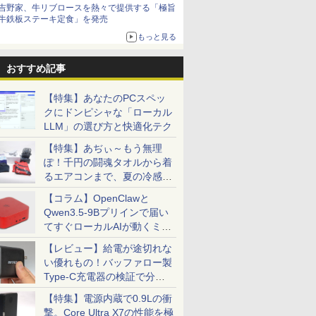
ザイン
吉野家、牛リブロースを熱々で提供する「極旨
牛鉄板ステーキ定食」を発売
もっと見る
おすすめ記事
【特集】あなたのPCスペッ
クにドンピシャな「ローカル
LLM」の選び方と快適化テク
【特集】あぢぃ～もう無理
ぽ！千円の闘魂タオルから着
るエアコンまで、夏の冷感グ
ッズ一挙紹介
【コラム】OpenClawと
Qwen3.5-9Bプリインで届い
てすぐローカルAIが動くミニ
PC「SER9 Pro」
【レビュー】給電が途切れな
い優れもの！バッファロー製
Type-C充電器の検証で分か
ったこと
【特集】電源内蔵で0.9Lの衝
撃。Core Ultra X7の性能を極