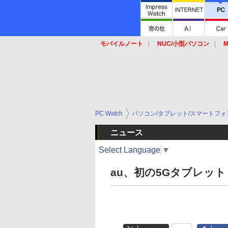
モバイルノート
NUC/小型パソコン
M
SSD
キーボード
マウス
PC Watch
パソコン/タブレット/スマートフォ
ニュース
Select Language
▼
au、初の5Gタブレット「Le