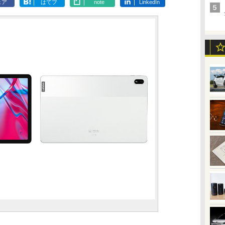
ェア
はてブ
note
LinkedIn