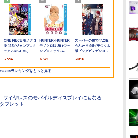
ン
へ
Fクーポン】
r モニター 23.8インチ フルHD 非
[VETESA正規販売店]
送料無料【中古】ガラ
FUJITSU LIFEBOOK S937
GMKtec GMK-K8
永遠の記憶 [ 東野 圭吾
GIGASTONE 27インチ 100Hzモニタ
【短納期】ノートパソコン
デスクトップPC
片田舎のおっさん、剣
リサイクルイ
中古モニター |
この素晴らし
ン
】
VDドライブ
PS 120Hz 1ms(VRB) sRGB 99%
デスクトップパソコン
スの仮面 1〜49巻 まで
Core i5 20GB 新品
PLUS-32/1T-
]
ー ディスプレイ PCモニター VESA モ
新品 Office付き 可能
Ryzen7 5700G メモリ
聖になる 11 〜ただ
ク インクカー
DATA | LCD-
祝福を！(23)
トパソコン
tiveSync HDMI 1.4 ミニD-Sub
PC 一体型 新品
の全巻セット 花とゆめ
SSD960GB スーパーマルチ
W11Pro(8845HS)
ニタ ノングレア フルHD ブルーライト
Lenovo IdeaPad Slim 3 Gen
16GB SSD1TB B550
の田舎の剣術師範だっ
ト(JIT)JIT-
ワイドTFT 192
籍】[ 渡 真仁
￥2,310
D256GB メモ
ピン スピーカー・ヘッドフォン端子
Windows11 27型 Core
コミックス 美内すずえ
無線LAN フルHD
軽減 IPSパネル 178度 広角 高解像度目
10 14.0インチ WUXGA IPS
グラボなし
たのに、大成した弟子
ン用 BC-361
バックライト 
980
￥69,800
￥7,838
￥58,800
￥124,800
￥17,980
￥134,800
￥148,700
￥1,430
￥1,980
￥6,280
￥924
5 第10世代
入力端子 VESAマウント対応 ゼロ
i7 第4世代 Office付き
白泉社（少女コミッ
Windows10 64bit WPS
に優しいフリッカーフリー フレームレ
液晶 AMD Ryzen 5 7535HS
たちが俺を放ってくれ
（大容量）] 
入力(VGA・H
.
Anker Soundcore
On My Road
by Amazon 炭酸水
ONE PIECE モノクロ
【2026年アップグレ
On My Road
by Amazon 天然水
HUNTER×HUNTER
Xiaomi シャオミ
BUGS LIFE
コカ・コーラ やかんの
スーパーの裏でヤニ吸
B
fice付き
ムデザイン EK241YGbmix
メモリ16GB
ク）
Office 13.3インチ 中古パソ
ス (PS5確認済み/HDMI/VGA/スピーカ
メモリ 16GB SSD 512GB
ない件〜 【電子書籍】
カートリッジ 
源ケーブル付
Liberty 5 アプリコッ
(Stadium ver.)
ラベルレス 500ml
版 115 (ジャンプコミ
ード版】AOKIMI ワ
(Stadium ver.)
ラベルレス 2L×9本
モノクロ版 39 (ジャ
REDMI Buds 8 Lite ワ
麦茶 from 爽健美茶 ラ
うふたり 9巻 (デジタル
TB
LL Vostro
SSD512GB 初期設定済
コン ノートパソコン
ー付/3年保証) ギガストーン
Windows11 Microsoft
[ 佐賀崎しげる ]
ンセル不可・
￥250
トピンク
×24本 強炭酸水 ペッ
ックスDIGITAL)
イヤレスイヤホン
ンプコミックス
イヤレスイヤホン
ベルレス
版ビッグガンガンコミ
i
ートパソコン PC
ホワイト ブラック
Notebook 【中古】
Office 2024搭載可 1年 3年
配送不可】 -
￥250
￥250
￥1,117
水
トボトル 500ミリリ
bluetooth イヤホン
DIGITAL)
Bluetooth 5.4 ノイズ
650mlPET×24本
ックス)
ートPC 中古
保証 選択可【NortonP】
45309667116
￥-
￥1,625
￥594
￥1,964
￥572
￥2,980
￥2,009
￥810
ットル (Smart
V12 小型軽量 ブルー
キャンセリング ANC
A対
メモリ16GB 中
Basic)
トゥースHi-Fi 最大
36時間再生
面
ル
mazonランキングをもっと見る
36時間再生 ぶるーと
ox
ゅーす コードレス
ENCノイズキャンセ
リング 自動ペアリン
グ Type-C充電 マイ
vo、ワイヤレスのモバイルディスプレイにもなる
ク付き 防水 タッチ式
idタブレット
音量調整 スポーツ/通
勤/通学/WEB会議(ホ
ワイト)