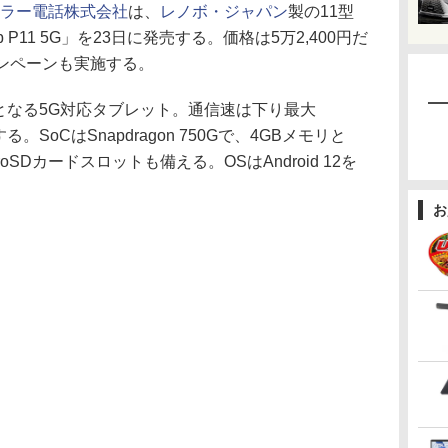
ラー電話株式会社
は、
レノボ・ジャパン
製の11型
Tab P11 5G」を23日に発売する。価格は5万2,400円だ
ャンペーンも実施する。
、au初となる5G対応タブレット。通信速は下り最大
する。SoCはSnapdragon 750Gで、4GBメモリと
oSDカードスロットも備える。OSはAndroid 12を
お