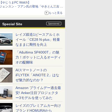
【やじうまPC Watch】
ジェンスン・フアン氏の聖地「やきとん三吉 神
田北口店」で「ご来店記念コース」を娘と堪能
もっと見る
～コース名を変更したのはNVIDIAに怒られたか
らではない
Special Site
レイズ鍛造1ピースアルミホ
イール「CE28 N-plus」軽量
なままに剛性を向上
「A&ultima SP4000T」の魅
力！ポケットに入るオーディ
オの醍醐味
AIスマートノートの
iFLYTEK「AINOTE 2」はな
ぜ魅力的なのか？
Amazon プライムデー過去最
安! Anker注目プロジェクタ
ー3モデルを使ってみた
レイズのプレミアムカー向け
ブランドHOMURAから