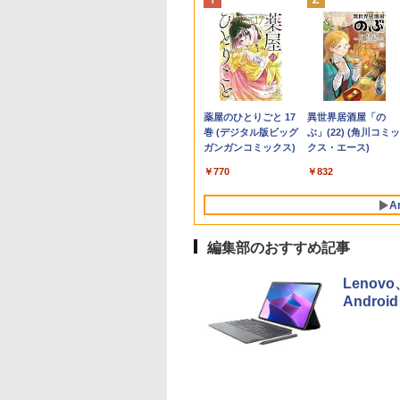
非
BOOK S937
剣のウィストリア
GIGASTONE 27インチ 100Hzモニタ
【短納期】ノートパソコン
大人の科学マガジン
リサイクルインク 互換イン
ポイント10倍 中古パソ
中古モニター | 液晶ディスプレイ | I-O
【予約商品】2027年度
【エントリーでポイ
ハヤブサ消防団 森
【1500円OF
Ace
99%
新品
6） 【電子書籍】[
ー ディスプレイ PCモニター VESA モ
新品 Office付き 可能
あたらしい鳩時計 [ 大
ク インクカートリッジ ジッ
コン デスクトップパソ
DATA | LCD-AH241EDB-B-B | 23.8型
カレンダー ミニミニ日
ト100％還元のチャ
つづく道 【電子書籍
【テンキー+D
光沢 I
b
スーパーマルチ
藤ノ ]
ニタ ノングレア フルHD ブルーライト
Lenovo IdeaPad Slim 3 Gen
人の科学マガジン編集
ト(JIT)JIT-C361CXL [キヤノ
コン Windows
ワイドTFT 1920×1080(フルHD) | LED
めくり 米津祐介 C-
ス】GMKtec ミニpc
[ 池井戸潤 ]
+カメラ】ノー
Adap
端子
D
軽減 IPSパネル 178度 広角 高解像度目
10 14.0インチ WUXGA IPS
部 ]
ン用 BC-361XL 3色カラー
11【Office付】
バックライト | スピーカー内蔵 2系統
1776-YZ グリーティン
G3 Pro Intel Core i3
15.6インチ SS
15
4
￥17,980
￥134,800
￥10,780
￥1,980
￥24,800
￥6,280
￥2,200
￥66,248
￥2,200
￥34,800
￥12,
ゼロ
it WPS
に優しいフリッカーフリー フレームレ
液晶 AMD Ryzen 5 7535HS
（大容量）] インクタイプ：
【Windows 11 Pro
入力(VGA・HDMI) | VGAケーブル・電
グライフ 大人 かわいい
10110U 16GB DDR4
リ8GB Core i
音声
Anker Soundcore
BRUCE WAYNE feat.
【Amazon.co.jp限
薬屋のひとりごと 17
Anker Soundcore
BRUCE WAYNE feat
by Amazon 天然水
異世界居酒屋「の
インチ 中古パソ
ス (PS5確認済み/HDMI/VGA/スピーカ
メモリ 16GB SSD 512GB
カートリッジ 日本製 【キャ
64Bit搭載】DELL
源ケーブル付属【30日保証】
インテリア イラスト 令
64GBまで増設 512G
Microsoft Of
フレー
P40i オフホワイト
Flo Milli, ATL Jacob
定】 い・ろ・は・す
巻 (デジタル版ビッグ
P31i ブラック
Flo Milli, ATL Jacob
ラベルレス 500ml
ぶ」(22) (角川コミッ
コン
ー付/3年保証) ギガストーン
Windows11 Microsoft
ンセル不可・北海道沖縄離島
Optiplexシリーズ
和9年 おしゃれ イラス
SSD M.2 2242 最大8
Windows11 DE
[Explicit]
2L PET ラベルレス
ガンガンコミックス)
[Explicit]
×24本 富士山の天然
クス・エース)
中古】
Office 2024搭載可 1年 3年
配送不可】 -お取り寄せ-
Core i5搭載/4G/新品
ト ミニサイズ 手のひら
Windows11 Pro min
3590 中古ノ
￥7,990
￥5,990
×8本
水 バナジウム含有 
保証 選択可【NortonP】
4530966711642-ds
SSD 120GB/DVD-
サイズ
pc 4.1GHz WIFI6
パソコン 中古ノ
￥250
￥1,112
￥770
￥250
￥1,380
￥832
ミネラルウォーター
ROM/送料無料【オプ
BT5.2 小型PC VES
PC SSD1TB 
ペットボトル 静岡県
ション色々有】
応 ミニパソコン 2画
古パソコン デ
A
産 500ミリリットル
高性能 みにpc nucb
(Smart Basic)
省エネ デスクトップ
編集部のおすすめ記事
PC
Leno
Andro