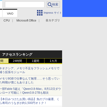
Impress サイト
全カテゴリ
CPU
Microsoft Office
アクセスランキング
時間
24時間
1週間
1カ月
キオクシア、メモリ不足をフラッシュメモリで
補う拡張モジュール
メモリ8GBで仕事なんて無理……そう思ってい
た時期が僕にもありました
一部Fable 5超え「Qwen3.8-Max」8月12日ダウ
ンロード可能に！Qwen3.8-27Bも順次
【本日みつけたお買い得品】魚のプロ厳選、く
ら寿司のうなぎが約1,500円オトク！