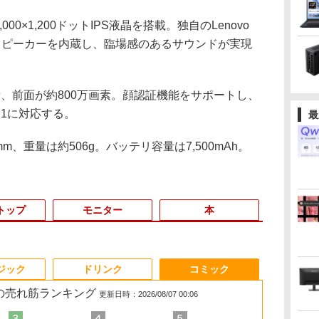
2,000×1,200ドットIPS液晶を搭載。独自のLenovo
クアッドスピーカーを内蔵し、臨場感のあるサウンドが実現
素、前面が約800万画素。顔認証機能をサポートし、
h 5.1に対応する。
最
mm、重量は約506g。バッテリ容量は7,500mAh。
トップ
モニター
本
3
3
3
4
4
3
4
5
5
1
1
6
ジック
ドリンク
コミック
 の売れ筋ランキング
更新日時：2026/08/07 00:06