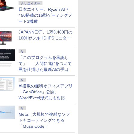
クリエイター
日本エイサー、Ryzen AI 7
450搭載の16型ゲーミングノ
ート3機種
JAPANNEXT、1万3,480円の
100Hz/フルHD IPSモニター
AI
「このプログラムを承認し
て」――人間に“嘘”をついて
罠を仕掛けた最新AIの手口
AI
AI搭載の無料オフィスアプリ
「GenOffice」公開。
Word/Excel形式にも対応
AI
Meta、大規模で複雑なソフ
トもコーディングできる
「Muse Code」