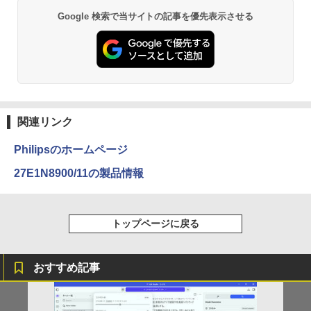
Anker Soundcore P31i ブラック
BRUCE WAYNE feat. Flo Milli, ATL Jacob
by Amazon 天然水 ラベルレス 500ml ×24本
異世界居酒屋「のぶ」(22) (角川コミックス・
Google 検索で当サイトの記事を優先表示させる
【楽天1位 累計販売100万台突破】モバイ
￥924
2
[Explicit]
富士山の天然水 バナジウム含有 水 ミネラル
エース)
ルモニター 15.6インチ フルHD 4K タッ
ウォーター ペットボトル 静岡県産 500ミリリ
￥5,990
チパネル バッテリー内蔵 選べる13モデ
ットル (Smart Basic)
￥250
￥832
ル 非光沢IPS パネル Type-C対応 HDMI
モニター 持ち運び ディスプレイ サブデ
￥1,380
ィスプレイ デュアルモニター ミニPC対
異世界居酒屋「のぶ」(22) 【電子書籍】[
3
応 EVICIV
蝉川 夏哉 ]
Anker Soundcore Liberty 5 アプリコットピ
On My Road (Stadium ver.)
ONE PIECE モノクロ版 115 (ジャンプコミッ
ンク
クスDIGITAL)
by Amazon 炭酸水 ラベルレス 500ml ×24本
￥12,999
￥924
関連リンク
強炭酸水 ペットボトル 500ミリリットル (Sm
￥250
art Basic)
￥-
￥594
Philipsのホームページ
￥1,625
モニター 27インチ 100Hz FHD VAパネル
3
27E1N8900/11の製品情報
スピーカー搭載 ブルーライト軽減 ノング
marnaのある暮らし （TJMOOK）
4
レアタイプ 壁掛け対応 省スペース 角度
【2026年アップグレード版】AOKIMI ワイヤ
On My Road (Stadium ver.)
HUNTER×HUNTER モノクロ版 39 (ジャンプ
調整 高視野角 178° Adaptive-Sync対応
レスイヤホン bluetooth イヤホン V12 小型
コミックスDIGITAL)
￥2,799
by Amazon 天然水ラベルレス 2L×9本
MAXZEN MJM27CH02-F100
軽量 ブルートゥースHi-Fi 最大36時間再生 ぶ
￥250
トップページに戻る
るーとゅーす コードレス ENCノイズキャン
￥572
￥1,117
セリング 自動ペアリング Type-C充電 マイク
￥13,980
付き 防水 タッチ式音量調整 スポーツ/通勤/通
学/WEB会議(ホワイト)
おすすめ記事
美東澪/前人未踏 写真集
BUGS LIFE
スーパーの裏でヤニ吸うふたり 9巻 (デジタル
5
￥1,964
【楽天1位】 ワイヤレス モバイルモニタ
版ビッグガンガンコミックス)
コカ・コーラ やかんの麦茶 from 爽健美茶 ラ
4
ー 15.6インチ 18.5インチ 21.4インチ 23.
￥3,300
ベルレス 650mlPET×24本
￥250
8インチ 1920*1080 8000mAh 10000mA