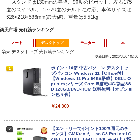
スタンドは130mmの昇降、90度のピボット、左右175
度のスイベル、-5～20度のチルトに対応。本体サイズは
626×218×536mm(最大値)、重量は5.51kg。
楽天市場 売れ筋ランキング
ノート
デスクトップ
モニター
本
楽天 デスクトップ 売れ筋ランキング
更新日時：2026/08/07 02:00
【期間限定★新品無線マウス付】中古ノ
ポイント10倍 中古パソコン デスクトッ
1
1
ートパソコン Windows11 Office2019搭
プパソコン Windows 11【Office付】
載 15.6型 テンキー付き Celeron 第8世代
【Windows 11 Pro 64Bit搭載】DELL O
Core i3 Core i5 メモリ4GB/16GB SSD1
ptiplexシリーズ Core i5搭載/4G/新品SS
28GB～1TB Webカメラ DVD 無線LAN
D 120GB/DVD-ROM/送料無料【オプショ
店長おまかせPC 初期設定済 送料無料
ン色々有】
【中古】
￥24,800
￥9,999
【エントリーでポイント100％還元のチ
2
往復送料込！パソコンレンタルハイスペ
ャンス】GMKtec ミニpc G3 Pro Intel C
2
ックモデルCore i7/16G/SSD/カメラ付き
ore i3 10110U 16GB DDR4 64GBまで増