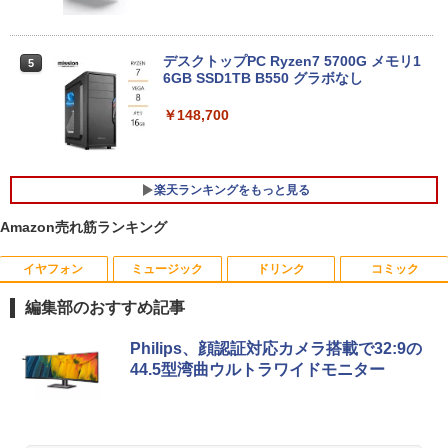
Wi-Fi Bluetooth Windows11 東芝 dyna
book G83/HS 初期設定済 すぐ使える 90
日保証 送料無料
デスクトップPC Ryzen7 5700G メモリ1
5
￥29,980
6GB SSD1TB B550 グラボなし
￥148,700
13.3インチ 良品 Lenovo ThinkPad X13
5
Gen2 Type-20XJ フルHD / Windows11/
高性能 AMD Ryzen 5-5650u/ 16GB/ 爆
楽天ランキングをもっと見る
速NVMe式256GB-SSD/ カメラ/ 無線Wi-
Fi6/ Office付き/ Win11【中古ノートパソ
Amazon売れ筋ランキング
コン 中古パソコン 中古PC】税込送料無
料 あす楽対応 当日発送
イヤフォン
ミュージック
ドリンク
コミック
HP Z24n G2 フレームレス 24インチワイ
九条の大罪（17） 【電子書籍】[ 真鍋昌
1
1
￥34,990
ドLED液晶モニタ IPSパネル 1920x1200
平 ]
編集部のおすすめ記事
16:10 画面回転 高さ調整 入力端子:HDM
I、DVI、DP USBハブ(Type-C、Type-A)
￥759
Anker Soundcore P40i オフホワイト
BRUCE WAYNE feat. Flo Milli, ATL Jacob
【Amazon.co.jp限定】 い・ろ・は・す 2L P
薬屋のひとりごと 17巻 (デジタル版ビッグガ
Mac対応PS· Switch対応 中古 送料無料
Philips、顔認証対応カメラ搭載で32:9の
[Explicit]
ET ラベルレス ×8本
ンガンコミックス)
3か月保証付き
44.5型湾曲ウルトラワイドモニター
￥7,990
￥250
￥1,112
￥770
￥12,800
不老不死少女の苗床旅行記 5 【電子書
2
籍】[ ふじはん ]