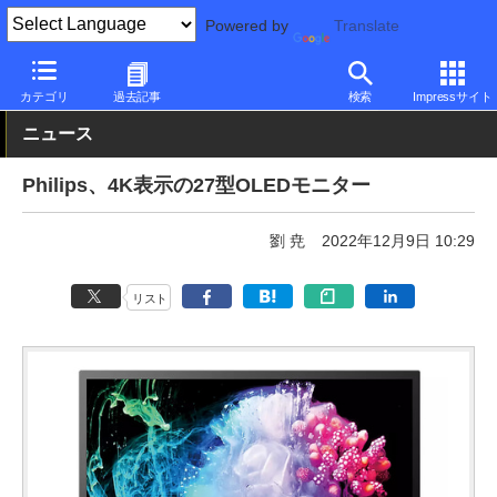
Powered by
Translate
PC Watch
半導体/周辺機器
モニター
Philips
カテゴリ
過去記事
検索
Impressサイト
ニュース
Philips、4K表示の27型OLEDモニター
劉 尭
2022年12月9日 10:29
リスト