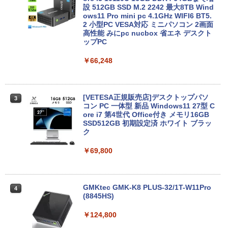
（4週間延長）【Office2024セット】イ
設 512GB SSD M.2 2242 最大8TB Wind
ンストール済※この商品はレンタルで
ows11 Pro mini pc 4.1GHz WIFI6 BT5.
す。販売品ではありません。ご了承下さ
2 小型PC VESA対応 ミニパソコン 2画面
い。
高性能 みにpc nucbox 省エネ デスクト
ップPC
￥14,300
￥66,248
ノートパソコン14インチ 極軽量約965g
3
富士通 LIFEBOOK U748 高性能第7世代
[VETESA正規販売店]デスクトップパソ
3
Core i5-7300U カメラ内蔵 メモリ最大16
コン PC 一体型 新品 Windows11 27型 C
GB SSD1TB 薄い軽い FHD液晶 type-C
ore i7 第4世代 Office付き メモリ16GB
WIFI Bluetooth 中古ノートパソコン Off
SSD512GB 初期設定済 ホワイト ブラッ
ice付き 5GWIFI Bluetooth最新Microso
ク
ftOffice2024可 Windows11
￥69,800
￥16,500
GMKtec GMK-K8 PLUS-32/1T-W11Pro
4
【マラソンセール期間中ポイント5倍】中
(8845HS)
4
古ノートパソコン 第11世代 Core i5 メモ
リ16GB M.2 SSD256GB 13.3インチ フ
￥124,800
ルHD ノングレア Webカメラ 無線LAN