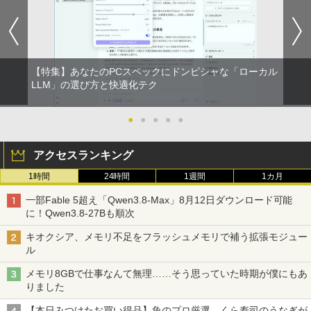
￥810
hバッテリー 自立スタンド ポータブルモ
Xiaomi シャオミ REDMI Buds 8 Lite ワイヤ
￥2,009
ニター IPS液晶パネル 非光沢画面 薄型
レスイヤホン Bluetooth 5.4 ノイズキャンセ
軽量 Type-C ミニHDMI Windows/スマ
リング ANC 36時間再生
ホなど対応
￥2,980
【特集】あなたのPCスペックにドンピシャな「ローカル
￥19,999
LLM」の選び方と快適化テク
●
●
●
●
●
【ECサイト限定】JAPANNEXT 13.3イン
5
チ IPSパネル搭載 10点マルチタッチ対応
フルHD(1920×1080)解像度 モバイルモニ
アクセスランキング
ター JN-MD-iE133F-T miniHDMI USB-C
sRGB:99% HDR 自立式キックスタンド
1時間
24時間
1週間
1カ月
搭載 フェルトケース同梱 【2年保証】 P
Cモニター 液晶モニター ジャパンネクス
一部Fable 5超え「Qwen3.8-Max」8月12日ダウンロード可能
ト
に！Qwen3.8-27Bも順次
￥23,070
キオクシア、メモリ不足をフラッシュメモリで補う拡張モジュー
ル
メモリ8GBで仕事なんて無理……そう思っていた時期が僕にもあ
りました
【本日みつけたお買い得品】魚のプロ厳選、くら寿司のうなぎが