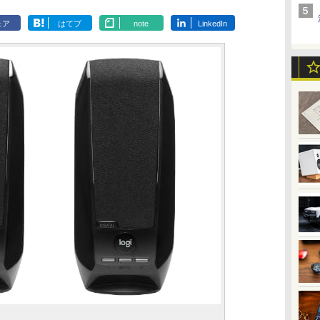
ェア
はてブ
note
LinkedIn