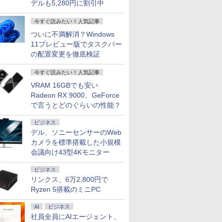
デルも5,280円に割引中
今すぐ読みたい！人気記事
ついに不満解消？Windows
11プレビュー版でタスクバー
の配置変更を徹底検証
今すぐ読みたい！人気記事
VRAM 16GBでも安い
Radeon RX 9000、GeForce
で言うとどのぐらいの性能？
ビジネス
デル、ソニーセンサーのWeb
カメラを標準搭載した小規模
会議向け43型4Kモニター
ビジネス
リンクス、6万2,800円で
Ryzen 5搭載のミニPC
AI
ビジネス
社員全員にAIエージェント、