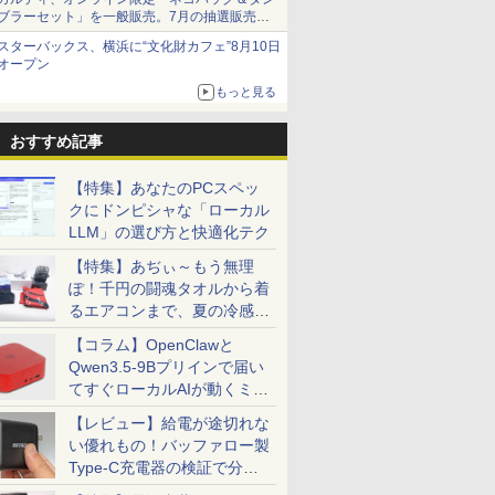
ブラーセット」を一般販売。7月の抽選販売の
当選無効分
スターバックス、横浜に“文化財カフェ”8月10日
オープン
もっと見る
おすすめ記事
【特集】あなたのPCスペッ
クにドンピシャな「ローカル
LLM」の選び方と快適化テク
【特集】あぢぃ～もう無理
ぽ！千円の闘魂タオルから着
るエアコンまで、夏の冷感グ
ッズ一挙紹介
【コラム】OpenClawと
Qwen3.5-9Bプリインで届い
てすぐローカルAIが動くミニ
PC「SER9 Pro」
【レビュー】給電が途切れな
い優れもの！バッファロー製
Type-C充電器の検証で分か
ったこと