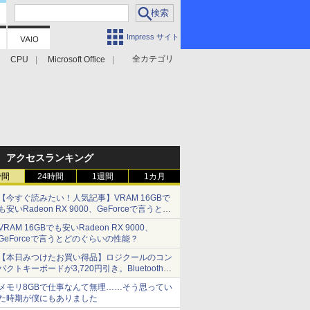
Impress サイト
全カテゴリ
CPU
Microsoft Office
アクセスランキング
時間
24時間
1週間
1カ月
【今すぐ読みたい！人気記事】VRAM 16GBで
も安いRadeon RX 9000、GeForceで言うとど
のぐらいの性能？ - PC Watch
VRAM 16GBでも安いRadeon RX 9000、
GeForceで言うとどのぐらいの性能？
【本日みつけたお買い得品】ロジクールのコン
パクトキーボードが3,720円引き。Bluetoothで3
台接続対応
メモリ8GBで仕事なんて無理……そう思ってい
た時期が僕にもありました