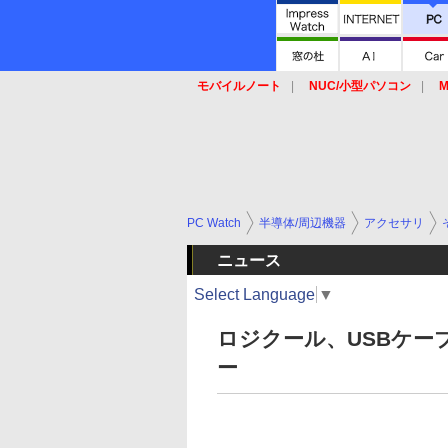
モバイルノート
NUC/小型パソコン
M
SSD
キーボード
マウス
PC Watch
半導体/周辺機器
アクセサリ
ニュース
Select Language
▼
ロジクール、USBケー
ー