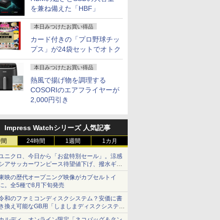
を兼ね備えた「HBF」
本日みつけたお買い得品
カード付きの「プロ野球チッ
プス」が24袋セットでオトク
本日みつけたお買い得品
熱風で揚げ物を調理する
COSORIのエアフライヤーが
2,000円引き
Impress Watchシリーズ 人気記事
時間
24時間
1週間
1カ月
ユニクロ、今日から「お盆特別セール」。涼感
シアサッカーワンピース待望値下げ、撥水ギア
ショーツは1990円に
東映の歴代オープニング映像がカプセルトイ
に。全5種で8月下旬発売
令和のファミコンディスクシステム？安価に書
き換え可能なGB用「しましまディスクシステ
ム」
カルディ、オンライン限定「ネコバッグ＆タン