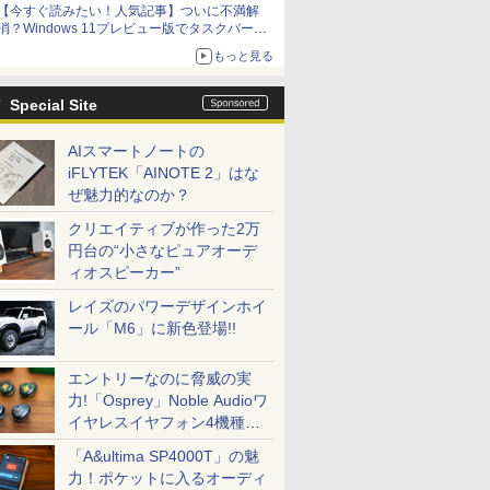
【今すぐ読みたい！人気記事】ついに不満解
消？Windows 11プレビュー版でタスクバーの
配置変更を徹底検証 - PC Watch
もっと見る
Special Site
AIスマートノートの
iFLYTEK「AINOTE 2」はな
ぜ魅力的なのか？
クリエイティブが作った2万
円台の“小さなピュアオーデ
ィオスピーカー”
レイズのパワーデザインホイ
ール「M6」に新色登場!!
エントリーなのに脅威の実
力!「Osprey」Noble Audioワ
イヤレスイヤフォン4機種を
一気に聴く
「A&ultima SP4000T」の魅
力！ポケットに入るオーディ