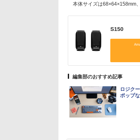
本体サイズは68×64×158mm
S150
Am
編集部のおすすめ記事
ロジクー
ポップな