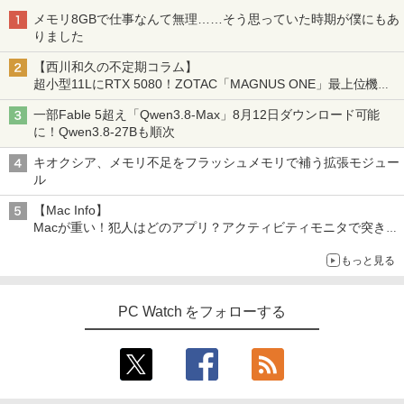
メモリ8GBで仕事なんて無理……そう思っていた時期が僕にもあ
りました
【西川和久の不定期コラム】
超小型11LにRTX 5080！ZOTAC「MAGNUS ONE」最上位機の
実力を探る
一部Fable 5超え「Qwen3.8-Max」8月12日ダウンロード可能
に！Qwen3.8-27Bも順次
キオクシア、メモリ不足をフラッシュメモリで補う拡張モジュー
ル
【Mac Info】
Macが重い！犯人はどのアプリ？アクティビティモニタで突き止
める
もっと見る
PC Watch をフォローする