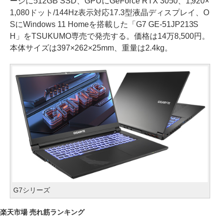
ージに512GB SSD、GPUにGeForce RTX 3050、1,920×
1,080ドット/144Hz表示対応17.3型液晶ディスプレイ、O
SにWindows 11 Homeを搭載した「G7 GE-51JP213S
H」をTSUKUMO専売で発売する。価格は14万8,500円。
本体サイズは397×262×25mm、重量は2.4kg。
G7シリーズ
楽天市場 売れ筋ランキング