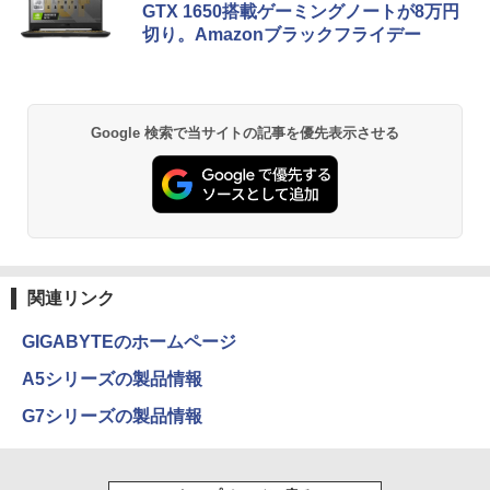
GTX 1650搭載ゲーミングノートが8万円
切り。Amazonブラックフライデー
VETESA正規店 新品 ノートパソコン セ
5
ール office付き windows11 マウスセッ
ト PC 15.6型 第12世代 Celeron N95 メ
モリ16GB SSD512GB/1TB 安い 格安 ラ
ップトップ
Google 検索で当サイトの記事を優先表示させる
￥49,800
関連リンク
GIGABYTEのホームページ
A5シリーズの製品情報
G7シリーズの製品情報