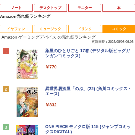
ノート
デスクトップ
モニター
本
Amazon売れ筋ランキング
イヤフォン
ミュージック
ドリンク
コミック
【期間限定破格金額！】新生活 新古品 W
中古24インチ液晶モニター PHILIPS 241
[新品]マッシュル-MASHLE- (1-18巻 全
1
1
1
Amazon ゲーミングデバイス の売れ筋ランキング
in11搭載 パソコンノートパソコンoffice
B4L【中古】
巻) 全巻セット
付き 初心者向けノートPC 初期設定済 1
更新日時：2026/08/08 06:06
5.6型 インテル高速CPU ランダムで発送
￥6,600
￥8,954
Anker Soundcore P40i オフホワイト
BRUCE WAYNE feat. Flo Milli, ATL Jacob
【Amazon.co.jp限定】 い・ろ・は・す 2L P
薬屋のひとりごと 17巻 (デジタル版ビッグガ
メモリ4GB～ 高速SSD1TB 最大 フルHD
[Explicit]
ET ラベルレス ×8本
ンガンコミックス)
Webカメラ zoom 軽量薄型 無線 型番更
￥7,990
新で在庫処分
￥250
￥1,112
￥770
フィリップス（ディスプレイ） 221S9A/
2
￥9,980
【楽天ブックス限定特典】今日もアゲて
11 [21.5型液晶ディスプレイ/1920×1080/
2
こ！ギャルせなちゃん(ギャルせなちゃん
HDMI、D-Sub/スピーカー：あり/5年間
ステッカー) [ ウク ]
フル保証]
Anker Soundcore P31i ブラック
BRUCE WAYNE feat. Flo Milli, ATL Jacob
by Amazon 天然水 ラベルレス 500ml ×24本
異世界居酒屋「のぶ」(22) (角川コミックス・
[Explicit]
富士山の天然水 バナジウム含有 水 ミネラル
エース)
MS限定クーポンあり! 【Win11正式対
￥1,595
￥9,980
2
ウォーター ペットボトル 静岡県産 500ミリリ
￥5,990
応】Webカメラ&テンキー付き ノートパ
ットル (Smart Basic)
￥250
￥832
ソコン 中古 パソコン メモリ 8GB 最大3
2GB 新品 SSD 256GB 高性能 第8世代 C
￥1,380
ore i5搭載 DVD 中古ノートパソコン Win
パンク・ガーデニング宣言 エコロジカル
【楽天1位！保護レザーケース付き】【タ
3
3
dows11 Pro 店長オススメ おまかせ 15.6
で型破りな庭園論 [ エリック・ルノワー
ッチ選択】 モバイルモニター 15.6インチ
型 無線LAN office付き 2026 福袋 ギフト
Anker Soundcore Liberty 5 ミッドナイトブ
On My Road (Stadium ver.)
ONE PIECE モノクロ版 115 (ジャンプコミッ
ル ]
ノングレア 非光沢 1080PフルHD コスパ
ラック
クスDIGITAL)
by Amazon 天然水ラベルレス 2L×9本
高画質 デュアルモニター サブモニター