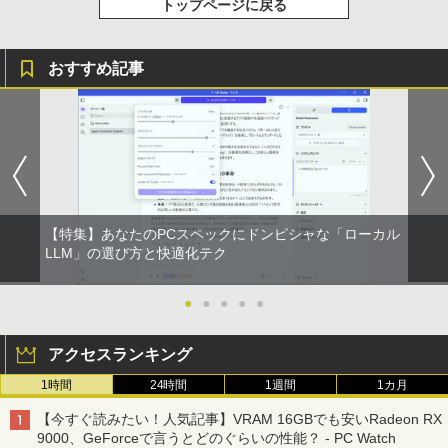
トップページに戻る
おすすめ記事
【特集】あなたのPCスペックにドンピシャな「ローカル
LLM」の選び方と快適化テク
●
●
●
●
●
アクセスランキング
1時間
24時間
1週間
1カ月
【今すぐ読みたい！人気記事】VRAM 16GBでも安いRadeon RX
9000、GeForceで言うとどのぐらいの性能？ - PC Watch