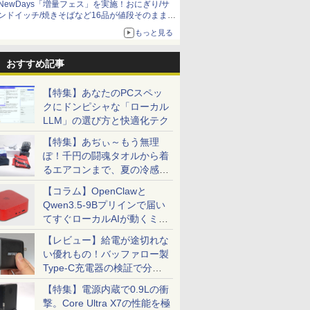
NewDays「増量フェス」を実施！おにぎり/サ
L13 Gen 2
AH241EDB-B-B | 23.8型
籍】[ 蝉
23巻 【電子書籍】[ 清
き ノートパソコン
光沢 IPS 120Hz 1ms(VRB) sRGB 99%
ものパンダバージョン
マイクロソフト
FUJITSU ノートパソコ
った件 クレイマン
ー ディスプレイ PCモニター
ートパソコン 
った件 異
ンドイッチ/焼きそばなど16品が値段そのままで
大容量 第
0×1080(フルHD) | LED
水ユウ ]
Toshiba ノートパソコ
AdaptiveSync HDMI 1.4 ミニD-Sub
ほぼ日ホワイトボード
Surface Pro 第11世代
ン FMV LIFEBOOK
REVENGE（9） 【電
ニタ ノングレア フルHD 
WUXGA/ W
暮らしのト
ボリュームアップ
もっと見る
 1135G7
| スピーカー内蔵 2系統
ン コスパ抜群 メモリ
15ピン スピーカー・ヘッドフォン端子
カレンダー 20272027
13.0インチ /
UH90/J3 14型/ intel
子書籍】[ カジカ航 ]
軽減 IPSパネル 178度 広
Core 5 120
（14） 【
￥770
￥46,800
￥12,980
￥3,980
￥119,800
￥169,800
￥792
￥17,980
￥99,800
￥792
4選択可 日本
DMI) | VGAケーブル・電
16GB SSD最大1TB 第
音声入力端子 VESAマウント対応 ゼロ
年1月～12月 壁掛け /
Snapdragon X Plus/
Core Ultra 7/ メモリ
に優しいフリッカーフリー
同等性能)/
戸野タエ ]
3.3型
属【30日保証】
10-11世代 Core i5 東
フレームデザイン EK241YGbmix
フルサイズ
メモリ 16GB / SSD
16GB/ SSD 512GB/
ス (PS5確認済み/HDMI/V
16GB/ SS
おすすめ記事
80px
芝 dynabook G83
512GB / 顔認証/ タッ
WUXGA/ Webカメラ/
ー付/3年保証) ギガストー
Windows 
新品
13.3インチ 初期設定済
チパネル/ NPU搭載/ キ
Windows 11/ Office付
ラ/ Offi
【特集】あなたのPCスペッ
 超軽量 カメ
windows11搭載 モバ
ーボード スリム ペン
き/ ピクトブラック/ シ
能/ プラ
FI/Bluetooth
イルサイズ13.3インチ
クにドンピシャな「ローカル
付き/ Office付き/ サフ
ルバーホワイト/ フロ
ン 中古
HD TFTカラーLED液
ァイア
ストグレー
LLM」の選び方と快適化テク
ro
晶ノート
【特集】あぢぃ～もう無理
ぽ！千円の闘魂タオルから着
るエアコンまで、夏の冷感グ
ッズ一挙紹介
【コラム】OpenClawと
Qwen3.5-9Bプリインで届い
てすぐローカルAIが動くミニ
PC「SER9 Pro」
【レビュー】給電が途切れな
い優れもの！バッファロー製
Type-C充電器の検証で分か
ったこと
【特集】電源内蔵で0.9Lの衝
撃。Core Ultra X7の性能を極