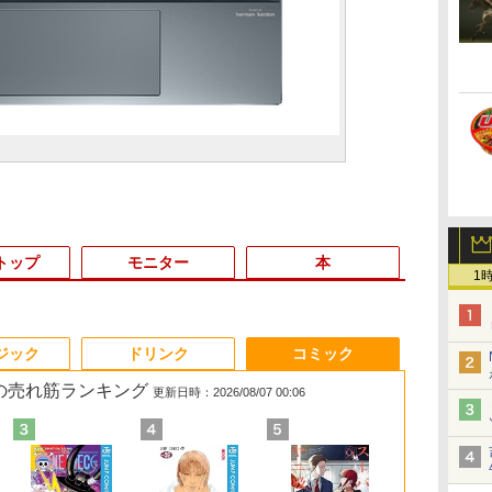
トップ
モニター
本
1
3
3
3
4
4
4
3
5
5
5
6
1
6
ジック
ドリンク
コミック
 の売れ筋ランキング
更新日時：2026/08/07 00:06
ン
ン
定
r モニター 23.8インチ フルHD 非
ノートパソコン14イン
[VETESA正規販売店]
看護師・看護学生のた
【マラソンセール期間
GMKtec GMK-K8
これから俺は、後輩に
GIGASTONE 27インチ 100Hzモニタ
13.3インチ 良品
デスクトップPC
あかね噺 23 【電子書
「美品」 ノ
中古モニター |
異世界居酒屋