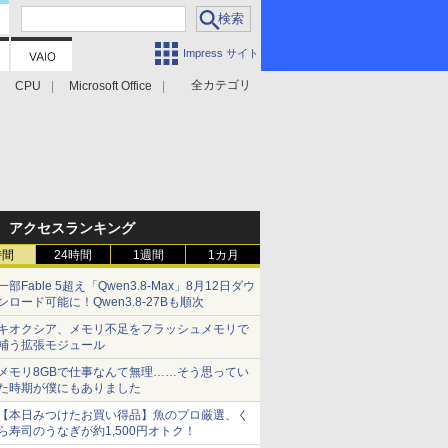
Impress サイト
全カテゴリ
CPU
Microsoft Office
アクセスランキング
時間
24時間
1週間
1カ月
一部Fable 5超え「Qwen3.8-Max」8月12日ダウ
ンロード可能に！Qwen3.8-27Bも順次
キオクシア、メモリ不足をフラッシュメモリで
補う拡張モジュール
メモリ8GBで仕事なんて無理……そう思ってい
た時期が僕にもありました
【本日みつけたお買い得品】魚のプロ厳選、く
ら寿司のうなぎが約1,500円オトク！