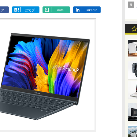
ェア
はてブ
note
LinkedIn