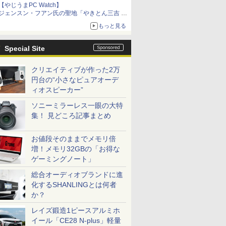
【やじうまPC Watch】
ジェンスン・フアン氏の聖地「やきとん三吉 神
田北口店」で「ご来店記念コース」を娘と堪能
もっと見る
～コース名を変更したのはNVIDIAに怒られたか
らではない
Special Site
クリエイティブが作った2万
円台の“小さなピュアオーデ
ィオスピーカー”
ソニーミラーレス一眼の大特
集！ 見どころ記事まとめ
お値段そのままでメモリ倍
増！メモリ32GBの「お得な
ゲーミングノート」
総合オーディオブランドに進
化するSHANLINGとは何者
か？
レイズ鍛造1ピースアルミホ
イール「CE28 N-plus」軽量