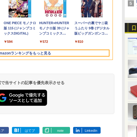
ク
ン
PS 120Hz 1ms(VRB) sRGB 99%
チ 極軽量約965g 富士
デスクトップパソコン
めのレビューブック
中ポイント5倍】中古
PLUS-32/1T-
抱かれます 6【電子限
ー ディスプレイ PCモニター VESA モ
Lenovo ThinkPad X13
Ryzen7 5700G メモリ
籍】[ 末永裕樹 ]
ン ThinkPad 
DATA | LCD-
(22) 【電子書
tiveSync HDMI 1.4 ミニD-Sub
通 LIFEBOOK U748 高
PC 一体型 新品
2027 [ 岡庭 豊 ]
ノートパソコン 第11世
W11Pro(8845HS)
定かきおろし付】 【電
ニタ ノングレア フルHD ブルーライト
Gen2 Type-20XJ フル
16GB SSD1TB B550
超軽量高性能
ワイドTFT 192
川 夏哉 ]
￥572
付き
ピン スピーカー・ヘッドフォン端子
性能第7世代Core i5-
Windows11 27型 Core
代 Core i5 メモリ
子書籍】[ 佳門サエコ ]
軽減 IPSパネル 178度 広角 高解像度目
HD / Windows11/ 高性
グラボなし
11世代Corei5
バックライト 
980
￥16,500
￥69,800
￥6,930
￥29,980
￥124,800
￥878
￥17,980
￥34,990
￥148,700
￥43,900
￥6,280
￥924
入力端子 VESAマウント対応 ゼロ
7300U カメラ内蔵 メモ
i7 第4世代 Office付き
16GB M.2 SSD256GB
に優しいフリッカーフリー フレームレ
能 AMD Ryzen 5-
Office202
入力(VGA・H
.
Anker Soundcore
On My Road
by Amazon 炭酸水
ONE PIECE モノクロ
【2026年アップグレ
On My Road
by Amazon 天然水
HUNTER×HUNTER
Xiaomi シャオミ
BUGS LIFE
コカ・コーラ やかんの
スーパーの裏でヤニ吸
】
B
ムデザイン EK241YGbmix
リ最大16GB SSD1TB
メモリ16GB
13.3インチ フルHD ノ
ス (PS5確認済み/HDMI/VGA/スピーカ
5650u/ 16GB/ 爆速
語キーボード1
源ケーブル付
Liberty 5 アプリコッ
(Stadium ver.)
ラベルレス 500ml
版 115 (ジャンプコミ
ード版】AOKIMI ワ
(Stadium ver.)
ラベルレス 2L×9本
モノクロ版 39 (ジャ
REDMI Buds 8 Lite ワ
麦茶 from 爽健美茶 ラ
うふたり 9巻 (デジタル
の
TB
薄い軽い FHD液晶
SSD512GB 初期設定済
ングレア Webカメラ
ー付/3年保証) ギガストーン
NVMe式256GB-SSD/
FHD1920x10
￥250
トピンク
×24本 強炭酸水 ペッ
ックスDIGITAL)
イヤレスイヤホン
ンプコミックス
イヤレスイヤホン
ベルレス
版ビッグガンガンコミ
。
i
type-C WIFI
ホワイト ブラック
無線LAN Wi-Fi
カメラ/ 無線Wi-Fi6/
16GBメモリ 
￥250
￥250
￥1,117
水
トボトル 500ミリリ
bluetooth イヤホン
DIGITAL)
Bluetooth 5.4 ノイズ
650mlPET×24本
ックス)
Bluetooth 中古ノート
Bluetooth
Office付き/ Win11【中
SSD512GB
￥-
￥1,625
￥594
￥1,964
￥572
￥2,980
￥2,009
￥810
ットル (Smart
V12 小型軽量 ブルー
キャンセリング ANC
A対
パソコン Office付き
Windows11 東芝
古ノートパソコン 中古
ラ/HDMI/5GWI
Basic)
トゥースHi-Fi 最大
36時間再生
面
5GWIFI Bluetooth最新
dynabook G83/HS 初
パソコン 中古PC】税
ノートパソコ
mazonランキングをもっと見る
36時間再生 ぶるーと
ox
MicrosoftOffice2024
期設定済 すぐ使える
込送料無料 あす楽対応
Windows11p
ゅーす コードレス
可 Windows11
90日保証 送料無料
当日発送
ENCノイズキャンセ
リング 自動ペアリン
グ Type-C充電 マイ
ク付き 防水 タッチ式
 検索で当サイトの記事を優先表示させる
音量調整 スポーツ/通
勤/通学/WEB会議(ホ
ワイト)
ェア
はてブ
note
LinkedIn