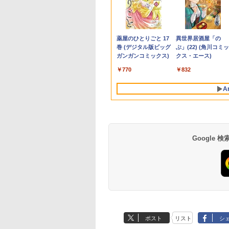
99%
JITSU ノートパソコ
件 クレイマン
ー ディスプレイ PCモニター VESA モ
ートパソコン Dell 14型
った件 異聞 〜魔国
マウス付】中古ノート
コン デスクトップパソ
DATA | LCD-AH241EDB-B-B | 23.8型
（18） 【電子書籍】[
レンタルハイスペッ
ト100％還元のチャ
番種から新種まで
光沢 I
b
MV LIFEBOOK
VENGE（9） 【電
ニタ ノングレア フルHD ブルーライト
WUXGA/ Windows 11/
暮らしのトリニティ〜
パソコン Windows11
コン Windows
ワイドTFT 1920×1080(フルHD) | LED
花沢健吾 ]
モデルCore
ス】GMKtec ミニpc
Adap
￥6,600
端子
/J3 14型/ intel
籍】[ カジカ航 ]
軽減 IPSパネル 178度 広角 高解像度目
Core 5 120U ( Core i5
（14） 【電子書籍】[
Office2019搭載 15.6型
11【Office付】
バックライト | スピーカー内蔵 2系統
i7/16G/SSD/カメラ
G3 Pro Intel Core i3
15
9,800
2
￥17,980
￥99,800
￥792
￥9,999
￥24,800
￥6,280
￥792
￥14,300
￥66,248
￥12,
ゼロ
e Ultra 7/ メモリ
に優しいフリッカーフリー フレームレ
同等性能)/ メモリ
戸野タエ ]
テンキー付き Celeron
【Windows 11 Pro
入力(VGA・HDMI) | VGAケーブル・電
（4週間延長）
10110U 16GB DDR4
音声
Anker Soundcore
BRUCE WAYNE feat.
【Amazon.co.jp限
薬屋のひとりごと 17
Anker Soundcore
BRUCE WAYNE feat
by Amazon 天然水
異世界居酒屋「の
B/ SSD 512GB/
ス (PS5確認済み/HDMI/VGA/スピーカ
16GB/ SSD 512GB/
第8世代Core i3 Core i5
64Bit搭載】DELL
源ケーブル付属【30日保証】
【Office2024セット
64GBまで増設 512G
フレー
P40i オフホワイト
Flo Milli, ATL Jacob
定】 い・ろ・は・す
巻 (デジタル版ビッグ
P31i ブラック
Flo Milli, ATL Jacob
ラベルレス 500ml
ぶ」(22) (角川コミッ
XGA/ Webカメラ/
ー付/3年保証) ギガストーン
Windows 11/ Webカメ
メモリ4GB/16GB
Optiplexシリーズ
インストール済※こ
SSD M.2 2242 最大8
[Explicit]
2L PET ラベルレス
ガンガンコミックス)
[Explicit]
×24本 富士山の天然
クス・エース)
dows 11/ Office付
ラ/ Office付き選択可
SSD128GB～1TB Web
Core i5搭載/4G/新品
商品はレンタルです
Windows11 Pro min
￥7,990
￥5,990
×8本
水 バナジウム含有 
 ピクトブラック/ シ
能/ プラチナシルバー
カメラ DVD 無線LAN
SSD 120GB/DVD-
販売品ではありませ
pc 4.1GHz WIFI6
￥250
￥1,112
￥770
￥250
￥1,380
￥832
ミネラルウォーター
ーホワイト/ フロ
店長おまかせPC 初期
ROM/送料無料【オプ
ん。ご了承下さい。
BT5.2 小型PC VES
ペットボトル 静岡県
グレー
設定済 送料無料【中
ション色々有】
応 ミニパソコン 2画
A
産 500ミリリットル
古】
高性能 みにpc nucb
(Smart Basic)
省エネ デスクトップ
PC
Google
ポスト
リスト
シ