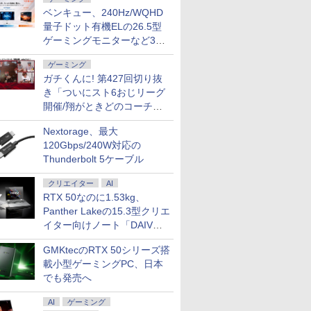
ベンキュー、240Hz/WQHD
量子ドット有機ELの26.5型
ゲーミングモニターなど3機
種
ゲーミング
ガチくんに! 第427回切り抜
き「ついにスト6おじリーグ
開催/翔がときどのコーチ就
任など」
Nextorage、最大
120Gbps/240W対応の
Thunderbolt 5ケーブル
クリエイター
AI
RTX 50なのに1.53kg、
Panther Lakeの15.3型クリエ
イター向けノート「DAIV
Z5」
GMKtecのRTX 50シリーズ搭
載小型ゲーミングPC、日本
でも発売へ
AI
ゲーミング