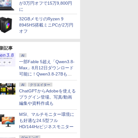
が3万円オフで15万9,800円
に
32GBメモリのRyzen 9
8945HS搭載ミニPCが2万円
オフ
新記事
AI
一部Fable 5超え「Qwen3.8-
Max」8月12日ダウンロード
可能に！Qwen3.8-27Bも順
次
AI
クリエイター
ChatGPTからAdobeを使える
プラグイン登場。写真/動画
編集や資料作成も
MSI、マルチモニター環境に
も好適な24.5型フル
HD/144Hzビジネスモニター
ゲーミング