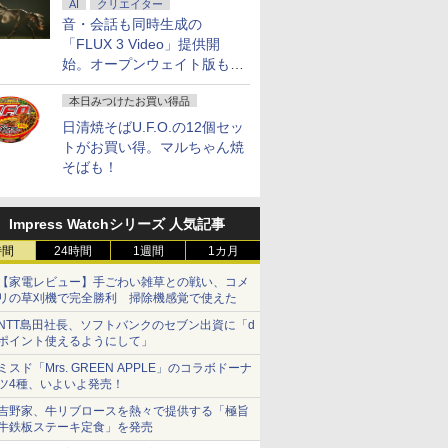
AI
クリエイター
音・会話も同時生成の
「FLUX 3 Video」提供開
始。オープンウェイト版も計
画
本日みつけたお買い得品
日清焼そばU.F.O.の12個セッ
トがお買い得。マルちゃん焼
そばも！
Impress Watchシリーズ 人気記事
時間
24時間
1週間
1カ月
【家電レビュー】手ごわい雑草との戦い、コメ
リの草刈機で完全勝利 掃除機感覚で使えた
7
7
2
8
8
9
9
3
10
10
NTT島田社長、ソフトバンクのセブン出資に「d
ポイント使えるようにして」
ミスド「Mrs. GREEN APPLE」のコラボドーナ
ツ4種、いよいよ発売！
吉野家、牛リブロースを熱々で提供する「極旨
牛鉄板ステーキ定食」を発売
ートパソコ
 液晶ディスプレイ | I-O
「のぶ」
鹿楓堂よついろ日和
中古パソコン office付
Acer モニター 23.8インチ フルHD 非
＼当店限定！／お買い
【展示品】 Microsoft
【展示品】 富士通
転生したらスライムだ
GIGASTONE 27インチ 1
【新品】 D
転生したら