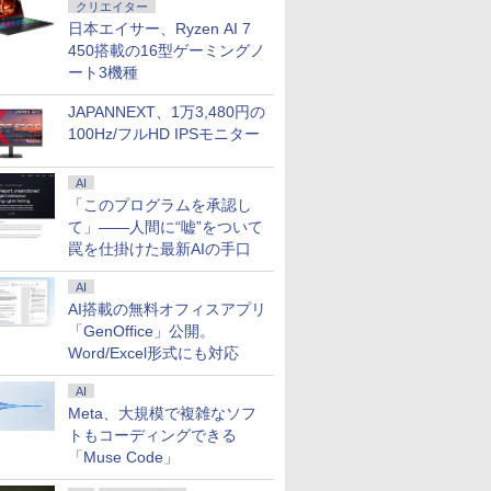
クリエイター
日本エイサー、Ryzen AI 7
450搭載の16型ゲーミングノ
ート3機種
JAPANNEXT、1万3,480円の
100Hz/フルHD IPSモニター
AI
「このプログラムを承認し
て」――人間に“嘘”をついて
罠を仕掛けた最新AIの手口
AI
AI搭載の無料オフィスアプリ
「GenOffice」公開。
Word/Excel形式にも対応
AI
Meta、大規模で複雑なソフ
トもコーディングできる
「Muse Code」