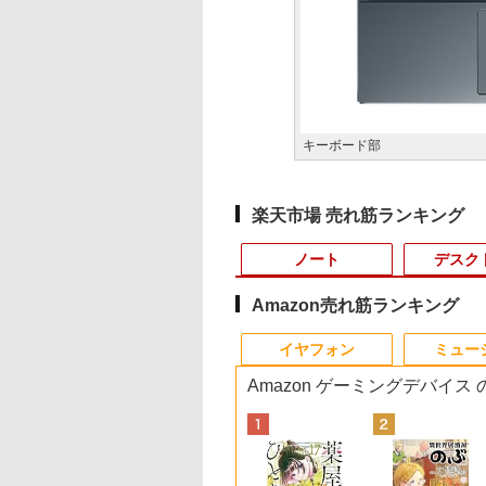
キーボード部
楽天市場 売れ筋ランキング
ノート
デスク
Amazon売れ筋ランキング
3
10
10
1
1
1
1
2
2
2
2
イヤフォン
ミュー
Amazon ゲーミングデバイス
非
示品】 富士通
したらスライムだ
GIGASTONE 27インチ 100Hzモニタ
【新品】 DELL デル ノ
転生したらスライムだ
【期間限定★新品無線
ポイント10倍 中古パソ
中古モニター | 液晶ディスプレイ | I-O
アンダーニンジャ
往復送料込！パソコ
【エントリーでポイ
熱帯魚・水草大図鑑 
Ace