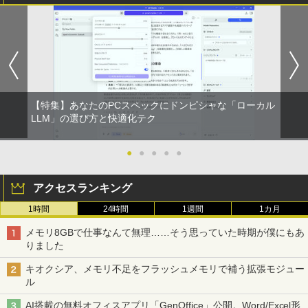
クスDIGITAL)
￥594
【特集】あなたのPCスペックにドンピシャな「ローカル
LLM」の選び方と快適化テク
●
●
●
●
●
アクセスランキング
1時間
24時間
1週間
1カ月
メモリ8GBで仕事なんて無理……そう思っていた時期が僕にもあ
りました
キオクシア、メモリ不足をフラッシュメモリで補う拡張モジュー
ル
AI搭載の無料オフィスアプリ「GenOffice」公開。Word/Excel形