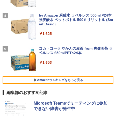
B/1TB選択可 13.3型 軽量 モバイル ビジ
【中古デスクトップPC】ESPRIMO D58
拠 PS4 switch 対応 スイッチ 【中古】
3
STAR WARS マンダロリアンとグローグ
4
ネス 在宅勤務 学生向け
8/CX FMVD4505HP / Core i3-8100 / 8G
ー [ ジェフリー・ブラウン ]
B / 2.5" SSD 240GB / Windows 11 / WP
【2026年アップグレード版】AOKIMI ワイヤ
On My Road (Stadium ver.)
￥6,500
S Office 2 / DVD-RW
レスイヤホン bluetooth イヤホン V12 小型
by Amazon 炭酸水 ラベルレス 500ml ×24本
￥12,980
￥1,870
軽量 ブルートゥースHi-Fi 最大36時間再生 ぶ
強炭酸水 ペットボトル 500ミリリットル (Sm
￥250
るーとゅーす コードレス ENCノイズキャン
art Basic)
￥16,980
セリング 自動ペアリング Type-C充電 マイク
モバイルモニター 15.6インチ InnoView
4
付き 防水 タッチ式音量調整 スポーツ/通勤/通
￥1,625
8月5日限定10倍＆抽選10000P！｜2021
モバイルディスプレイ 自立型 1920*1080
4
学/WEB会議(ホワイト)
年モデル！高性能ノートパソコン Windo
FHD ポータブルモニター IPS液晶パネル
幽冥の岸 十二国記 （新潮文庫） [ 小野
5
ws11 富士通 LIFEBOOK A5511 第11世
ミニPC Dell HP Lenovo 高速CPU 第8世
薄型 軽量 持ち運び 壁掛けに対応 Switc
BUGS LIFE
4
不由美 ]
￥1,964
代Celeron 6305U最大メモリ32GB 秒速
代 Corei3/i5-8500T メモリ最大16GB SS
h/PS3/PS4/PS5/Xbox One/PC/スマホ/U
コカ・コーラ やかんの麦茶 from 爽健美茶 ラ
起動新品SSD2TB テンキー内蔵 15.6型大
D1TB 二画面デュアル アウトレット オフ
SBType-C/標準HDMI対応【選べる種
ベルレス 650mlPET×24本
￥250
￥825
画面 ノートパソコン中古 オフィス付き
ィス付き 最新MSOffice2024可 Win11Pr
類】タッチ/ケース付き/4Kタイプ
Microsoftoffice2024可 送料無料 WIFI
o 中古パソコンデスクトップパソコン ミ
Xiaomi シャオミ REDMI Buds 8 Lite ワイヤ
￥1,653
ニPC デル 中古パソコンデスクトップPC
レスイヤホン Bluetooth 5.4 ノイズキャンセ
￥8,980
リング ANC 36時間再生
￥15,120
￥17,888
￥2,980
Amazonランキングをもっと見る
【楽天1位！保護レザーケース付き】【タ
5
マイクロソフト 法人向け Surface Pro 1
ッチ選択】 モバイルモニター 15.6インチ
5
編集部のおすすめ記事
2 インチ キーボード ストーン グレー EP
FUJITSU/富士通 ESPRIMO D7010/E【G
ノングレア 非光沢 1080PフルHD コスパ
5
2-32891
TX1650/Intel Core i5-10500/8GB(DDR
高画質 デュアルモニター サブモニター
薬屋のひとりごと 17巻 (デジタル版ビッグガ
4)/M.2 SSD512GB/DVD-RW/Win11 Pro-
ポータブルモニター ゲーミングモニター
Microsoft Teamsでミーティングに参加
ンガンコミックス)
64bit】中古/送料無料 ※沖縄、離島を除
リモートワーク IPS Tpye-C/mini HDMI
￥25,278
できない障害が発生中
く
pc ミニPC iPhone対応
￥770