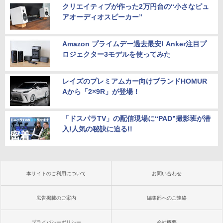
クリエイティブが作った2万円台の“小さなピュ
アオーディオスピーカー”
Amazon プライムデー過去最安! Anker注目プ
ロジェクター3モデルを使ってみた
レイズのプレミアムカー向けブランドHOMUR
Aから「2×9R」が登場！
「ドスパラTV」の配信現場に“PAD”撮影班が潜
入!人気の秘訣に迫る!!
本サイトのご利用について
お問い合わせ
広告掲載のご案内
編集部へのご連絡
プライバシーポリシー
会社概要