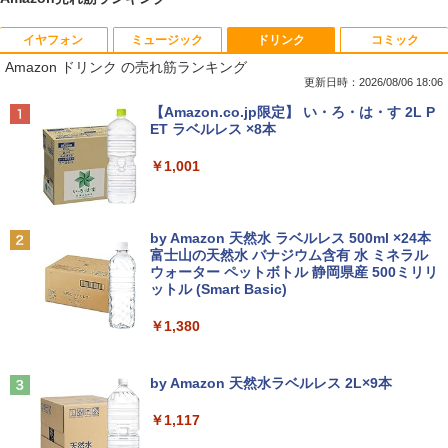
イヤフォン
ミュージック
ドリンク
コミック
【中古】第4世代 Core i3搭載ノートパソ
Magic Trackpad 2 用 トラックパッド 保
【マラソンセール期間中ポイント5倍】中
[新品]はじめての世界名作えほん えほん
1
1
1
1
Amazon ドリンク の売れ筋ランキング
コン 500GB 4GBメモリ DVDマルチドラ
護フィルム OverLay Protector for Magi
古モニター 19インチ スクエア 液晶ディ
のおうち(1～40巻)
イブ 15.6インチ Wi-Fi 【Windows10】
c Trackpad 2保護 フィルム シート シー
スプレイ VGA / DVI端子 店長おまかせ ケ
更新日時：2026/08/06 18:06
MS 365 Office Web 注目PC [105]
ル フィルター アンチグレア サラサラ マ
ーブル付き サブモニターにおすすめ 動作
￥26,400
Anker Soundcore P40i オフホワイト
BRUCE WAYNE feat. Flo Milli, ATL Jacob
【Amazon.co.jp限定】 い・ろ・は・す 2L P
ウス 低反射 タッチパッド トラックパッ
確認済み 30日保証 送料無料
[Explicit]
ET ラベルレス ×8本
ド ミヤビックス
￥8,800
￥5,990
￥3,300
￥250
￥1,001
￥998
ヒロシマ 消えたかぞく （ポプラ社の絵
2
本 67） [ 指田 和 ]
中古パソコン | Lenovo | ThinkPad L57
2
0 | Windows11 | ノートPC | 一年保証 |
PHILIPS/フィリップス 241V8/11 / 23.8型
2
￥1,815
Anker Soundcore P31i ブラック
BRUCE WAYNE feat. Flo Milli, ATL Jacob
by Amazon 天然水 ラベルレス 500ml ×24本
第7世代 | Core i5 7200U 2.5(～最大3.1)
【★ランキング第1位獲得商品!!★】 デス
ワイド 液晶ディスプレイ FullHD/HDMI
2
[Explicit]
富士山の天然水 バナジウム含有 水 ミネラル
GHz | MEM:8GB | HDD:500GB | DVDマ
クトップパソコン ★店長おまかせ 最新
ケーブル標準添付【中古/送料無料】※沖
ウォーター ペットボトル 静岡県産 500ミリリ
￥4,990
ルチ | 無線LAN:あり | テンキー | Win11P
Windows11 Office付 第六世代 Core-i5
縄、離島を除く
ットル (Smart Basic)
￥250
ro64Bit | ACアダプター付属
Core-i7 変更可 八世代 十世代にも対応
高速 SSD128GB DVDドライブ 中古パソ
￥5,500
情報社会と情報技術 （身近なモノやサー
￥1,380
3
コン 中古デスクトップパソコン PC 本体
￥9,980
ビスから学ぶ「情報」教室1） [ 土屋 誠
中古PC Win11 中古
司 ]
Anker Soundcore Liberty 5 ミッドナイトブ
On My Road (Stadium ver.)
ラック
by Amazon 天然水ラベルレス 2L×9本
￥15,800
PHILIPS 241V8 LED液晶モニター 23.8
3
￥2,750
￥250
中古ノートパソコン 富士通 LIFEBOOK
インチワイド ブラック 1920×1080 （フ
3
￥14,990
￥1,117
U938 第7世代 Core i5 Windows11 Pro
ルHD）16:9 IPSパネル 非光沢 ノングレ
Office 2024付き メモリ8GB SSD256G
ア 液晶ディスプレイ HDMI VGA VESA準