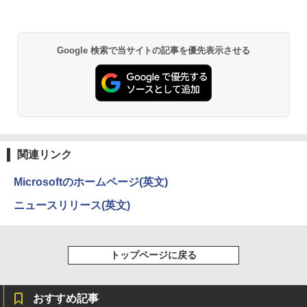
￥33,000
￥9,999
異世界居酒屋「のぶ」(22) (角川コミックス・
Google 検索で当サイトの記事を優先表示させる
エース)
￥832
HUNTER×HUNTER モノクロ版 39 (ジャンプ
コミックスDIGITAL)
関連リンク
￥572
Microsoftのホームページ(英文)
ニュースリリース(英文)
スーパーの裏でヤニ吸うふたり 9巻 (デジタル
版ビッグガンガンコミックス)
トップページに戻る
￥810
おすすめ記事
ONE PIECE モノクロ版 115 (ジャンプコミッ