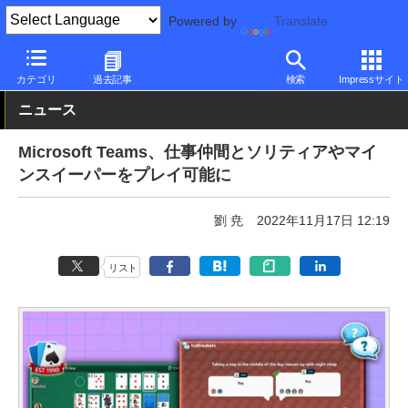
Powered by
Translate
PC Watch
市場
サービス
Microsoft
カテゴリ
過去記事
検索
Impressサイト
ニュース
Microsoft Teams、仕事仲間とソリティアやマイ
ンスイーパーをプレイ可能に
劉 尭
2022年11月17日 12:19
リスト