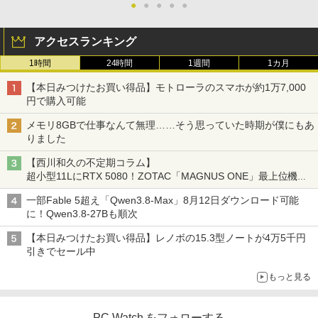
●
●
●
●
●
アクセスランキング
1時間
24時間
1週間
1カ月
【本日みつけたお買い得品】モトローラのスマホが約1万7,000
円で購入可能
メモリ8GBで仕事なんて無理……そう思っていた時期が僕にもあ
りました
【西川和久の不定期コラム】
超小型11LにRTX 5080！ZOTAC「MAGNUS ONE」最上位機の
実力を探る
一部Fable 5超え「Qwen3.8-Max」8月12日ダウンロード可能
に！Qwen3.8-27Bも順次
【本日みつけたお買い得品】レノボの15.3型ノートが4万5千円
引きでセール中
もっと見る
PC Watch をフォローする