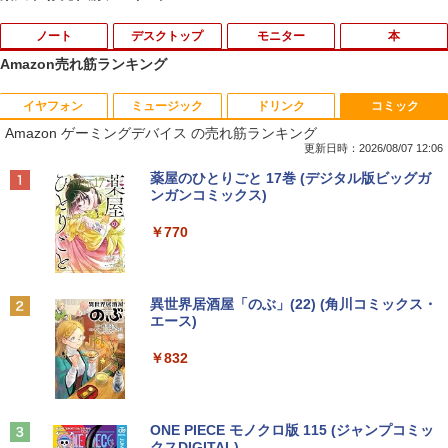
ノート
デスクトップ
モニター
本
Amazon売れ筋ランキング
イヤフォン
ミュージック
ドリンク
コミック
8月5日限定10倍＆抽選10000P！｜高性
【マラソンP5倍/10%オフクーポン】中古
【公式・メーカー直販・送料無料】モニ
ゼンリン住宅地図 B4判 東京都 東京都港
1
1
1
1
Amazon ゲーミングデバイス の売れ筋ランキング
能ノートパソコン富士通 ライフブック A
ディスクトップパソコン Windows11 Of
ター 新品 フルHD HP Series 3 Pro 322p
区 発行年月202604 13103011I
579/749 Windows11 第八世代Corei5 1
fice付き デル Dell OptiPlex 3050 SFF
e 21.45インチFHDモニター IPS 21.5型
更新日時：2026/08/07 12:06
5.6型大画面 メモリ8GB 秒速起動新品SS
第6世代Core i5 メモリ8GB/16GB 高速S
角度調整 VESA 100Hz 液晶 HDMI VGA P
￥25,740
Anker Soundcore P40i オフホワイト
BRUCE WAYNE feat. Flo Milli, ATL Jacob
【Amazon.co.jp限定】 い・ろ・は・す 2L P
薬屋のひとりごと 17巻 (デジタル版ビッグガ
D256GB DVD内蔵【カメラ、テンキー選
SD128GB/256GB DVD搭載 初期設定済
S5 Switch 3年保証 転送不可 (型番：AK2
[Explicit]
ET ラベルレス ×8本
ンガンコミックス)
べる】ノートパソコン オフィス付き Mic
み 送料無料 保証付き
F1UT）
￥7,990
rosoftoffice2024可 WIFI Bluetooth 送
￥250
￥1,112
￥770
料無料
￥15,800
￥11,280
杖と剣のウィストリア（16） 【電子書
2
￥24,000
籍】[ 大森藤ノ ]
Anker Soundcore P31i ブラック
BRUCE WAYNE feat. Flo Milli, ATL Jacob
by Amazon 天然水 ラベルレス 500ml ×24本
異世界居酒屋「のぶ」(22) (角川コミックス・
中古デスクトップDell Optiplex 3070 SF
モニター 23.8インチ 144Hz FHD pcモニ
￥594
2
2
[Explicit]
富士山の天然水 バナジウム含有 水 ミネラル
エース)
F 3070-3070SF 【中古】 Dell Optiplex
ター フリッカーレス FullHD ブルーライ
ウォーター ペットボトル 静岡県産 500ミリリ
￥5,990
パナソ ニック ノートパソコン Let's not
3070 SFF 中古デスクトップCore i5 Win
トカット ノングレア ディスプレイ HDMI
2
ットル (Smart Basic)
￥250
￥832
e CF-SV8 軽量化 12.1インチWUXGA(19
11 Pro 64bit Dell Optiplex 3070 SFF 中
144hz pcモニター Adaptive-Sync ブラ
20×1200) ノートPC 第8世代Core i5-836
古デスクトップCore i5 Win11 Pro 64bit
ック MAXZEN MJM24IC01 MJM24IC02-
￥1,380
5U 1.90GHz メモリ8GB SSD WEBカメ
F144 マクスゼン
歴史地理学事典 [ 歴史地理学会 ]
3
ラ内蔵 (SSD 256GB) win11 pro&office
￥24,500
2019 搭載・送料無料
Anker Soundcore Liberty 5 ミッドナイトブ
On My Road (Stadium ver.)
ONE PIECE モノクロ版 115 (ジャンプコミッ
￥10,980
￥26,400
ラック
クスDIGITAL)