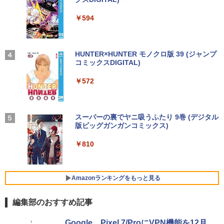
by Amazon 天然水ラベルレス 2L×9本
￥25,800
￥250
￥14,990
￥594
￥1,117
【中古・Aランク】富士通 ESPRIMO D5
3
88/B デスクトップパソコン 第9世代 Cor
Thinlerain 13.3インチモニター 小型 デ
3
e i5 9500 メモリ8GB 高速SSD256GB W
ィスプレイ 液晶ディスプレイ モニター/1
【★最大100%ポイント】Lenovo Think
indows11 Pro Office 2019搭載 WiFi 無
366x768/95°視野/HDMI VGA AV BNC U
はじめての世界名作えほん あかいえほ
3
4
Pad X280/第8世代 Core i5/メモリ:8GB/
線LAN DVD ドライブ 4K対応 省スペース
SB ポート/VESAマウント/スピーカー内
んのおうち（1～40巻） （0） [ 中脇 初
【2026年アップグレード版】AOKIMI ワイヤ
On My Road (Stadium ver.)
HUNTER×HUNTER モノクロ版 39 (ジャンプ
SSD:256GB/512GB/1TB/12.5型/Webカ
中古PC 整備済み品 90日保証 送料無料
蔵/リモコン
枝 ]
レスイヤホン bluetooth イヤホン V12 小型
コミックスDIGITAL)
by Amazon 炭酸水 ラベルレス 500ml ×24本
メラ/WIFI/Bluetooth/HDMI/USB Type-
軽量 ブルートゥースHi-Fi 最大36時間再生 ぶ
強炭酸水 ペットボトル 500ミリリットル (Sm
￥250
C/中古 パソコン 中古PC 中古ノートパソ
るーとゅーす コードレス ENCノイズキャン
art Basic)
￥28,800
￥12,149
￥26,400
￥572
コン Windows11
セリング 自動ペアリング Type-C充電 マイク
付き 防水 タッチ式音量調整 スポーツ/通勤/通
￥1,625
学/WEB会議(ホワイト)
￥26,800
【全品最大2500円OFFクーポン】【22イ
アイ・オー・データ ワイド液晶ディスプ
80代になるとたいていボケるか死ぬ。70
BUGS LIFE
スーパーの裏でヤニ吸うふたり 9巻 (デジタル
4
4
5
￥1,964
ンチ 液晶+新品キーボード＆新品無線マ
レイ 21.5/23.8/27型 1920×1080/アナロ
代は神様から与えられた特別な時間 （幻
版ビッグガンガンコミックス)
コカ・コーラ やかんの麦茶 from 爽健美茶 ラ
ウスセット】HP EliteDesk 800 G1 SFF
グRGB HDMI/ブラック/スピーカー：あ
冬舎新書） [ 林真理子 ]
ベルレス 650mlPET×24本
￥250
【整備済み品】 15.6インチ 第11世代Inte
デスクトップPC 第4世代Core-i7 Office
り/よりサステナブルなディスプレイへ/3
4
￥810
l N5095 FHD1920*1080IPS液晶 最大メ
付き Windows11 メモリ8GB/16GB SSD
辺フレームレス
Xiaomi シャオミ REDMI Buds 8 Lite ワイヤ
￥1,034
￥2,009
モリ16GB SSD1TB Office付きパソコン
256GB/512GB ハイブリッド Wi-Fi DVD
レスイヤホン Bluetooth 5.4 ノイズキャンセ
MicrosoftOffice2024可 日本語配列キー
USB3.0 デスクトップ PC 中古 PC
リング ANC 36時間再生
￥12,280
ボード/Webカメラ /USB 3.0 /HDMI 5GW
Amazonランキングをもっと見る
IFI Bluetooth ノートパソコン
￥27,999
￥2,980
編集部のおすすめ記事
￥32,800
★エイスース / ASUS アイケア液晶ディ
5
スプレイ フルHD(1920x1080) IPSパネル
【正規永久版Office付き】NiPoGi ミニp
VA249QGZ [23.8インチ]【PCモニター・
Google、Pixel 7/ProにVPN機能を12月
5