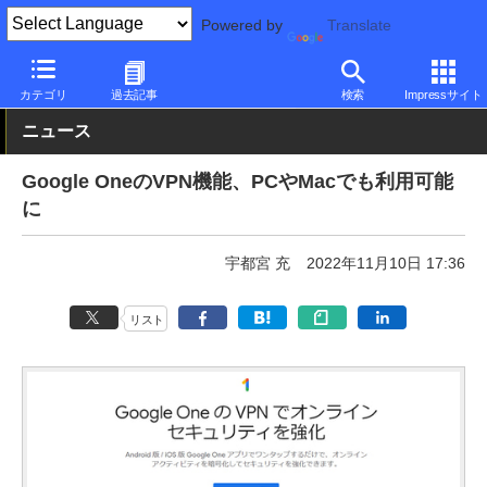
Powered by
Translate
PC Watch
市場
サービス
Google
カテゴリ
過去記事
検索
Impressサイト
ニュース
Google OneのVPN機能、PCやMacでも利用可能
に
宇都宮 充
2022年11月10日 17:36
リスト