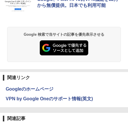
c Intel N5030 最大3.1Hz mini pc Windo
液晶ディスプレイ】【送料無料】
から無償提供。日本でも利用可能
【マラソンP5倍/10%オフクーポン】中古
ws11 Pro 12GB+256GB SSD (4TB拡大
5
ノートパソコン HP ProBook 450 G7 第
可能) 4K 静音 高速熱放散 小型超軽量ミ
￥13,200
10世代 Core i5 メモリ16GB SSD256GB
ニパソコン豊富なインターフェース USB
Bluetooth HDMI カメラ Wi-Fi 15.6イン
3.2/HDMI 2.0×2 高速2.4G/5GWi-Fi BT4.
チ Windows 11 Pro 送料無料 保証付き
2 省電力 小型パソコン
Google 検索で当サイトの記事を優先表示させる
￥33,800
￥39,980
関連リンク
Googleのホームページ
VPN by Google Oneのサポート情報(英文)
関連記事