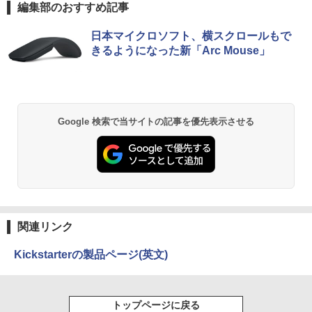
n Vega Series / Radeon Vega Mobile S
編集部のおすすめ記事
eries] 1GB / メモリ 8GB【中古品】
Anker Soundcore P40i オフホワイト
BRUCE WAYNE feat. Flo Milli, ATL Jacob
【Amazon.co.jp限定】 い・ろ・は・す 2L P
薬屋のひとりごと 17巻 (デジタル版ビッグガ
日本マイクロソフト、横スクロールもで
￥17,963
[Explicit]
ET ラベルレス ×8本
ンガンコミックス)
きるようになった新「Arc Mouse」
￥7,990
￥250
￥1,112
￥770
Anker Soundcore P31i ブラック
BRUCE WAYNE feat. Flo Milli, ATL Jacob
by Amazon 天然水 ラベルレス 500ml ×24本
異世界居酒屋「のぶ」(22) (角川コミックス・
Google 検索で当サイトの記事を優先表示させる
[Explicit]
富士山の天然水 バナジウム含有 水 ミネラル
エース)
ウォーター ペットボトル 静岡県産 500ミリリ
￥5,990
ットル (Smart Basic)
￥250
￥832
￥1,380
Anker Soundcore Liberty 5 ミッドナイトブ
On My Road (Stadium ver.)
ONE PIECE モノクロ版 115 (ジャンプコミッ
ラック
クスDIGITAL)
by Amazon 炭酸水 ラベルレス 500ml ×24本
関連リンク
強炭酸水 ペットボトル 500ミリリットル (Sm
￥250
art Basic)
￥14,990
￥594
Kickstarterの製品ページ(英文)
￥1,625
【2026年アップグレード版】AOKIMI ワイヤ
On My Road (Stadium ver.)
HUNTER×HUNTER モノクロ版 39 (ジャンプ
トップページに戻る
レスイヤホン bluetooth イヤホン V12 小型
コミックスDIGITAL)
by Amazon 天然水ラベルレス 2L×9本