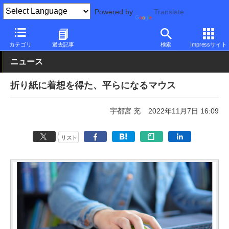
Powered by
Translate
PC Watch
半導体/周辺機器
マウス
Bluetooth
カテゴリ
過去記事
検索
Impressサイト
ニュース
折り紙に着想を得た、平らになるマウス
宇都宮 充
2022年11月7日 16:09
リスト