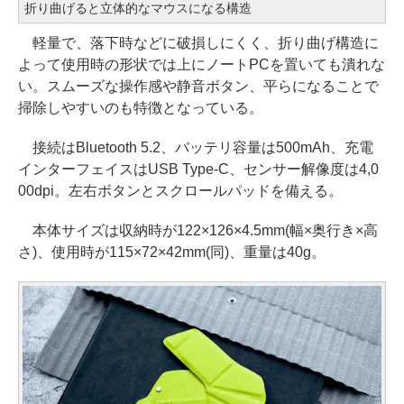
折り曲げると立体的なマウスになる構造
軽量で、落下時などに破損しにくく、折り曲げ構造に
よって使用時の形状では上にノートPCを置いても潰れな
い。スムーズな操作感や静音ボタン、平らになることで
掃除しやすいのも特徴となっている。
接続はBluetooth 5.2、バッテリ容量は500mAh、充電
インターフェイスはUSB Type-C、センサー解像度は4,0
00dpi。左右ボタンとスクロールパッドを備える。
本体サイズは収納時が122×126×4.5mm(幅×奥行き×高
さ)、使用時が115×72×42mm(同)、重量は40g。