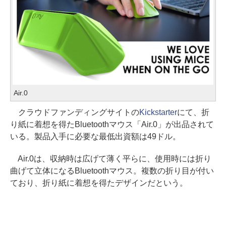
Air.0
クラウドファンディングサイトの
Kickstarter
にて、折
り紙に着想を得たBluetoothマウス「Air.0」が出品されて
いる。製品入手に必要な最低出資額は49ドル。
Air.0は、収納時は広げて薄く平らに、使用時には折り
曲げて立体になるBluetoothマウス。複数の折り目が付い
ており、折り紙に着想を得たデザインだという。