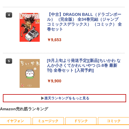
【中古】DRAGON BALL（ドラゴンボー
4
DELL Latitude 5590 Core i5 8250U 1.6
[VETESA正規販売店]デスクトップパソ
3
3
ル） （完全版） 全34巻完結（ジャンプ
GHz/8GB/256GB(SSD)/15.6W/FWXGA
コン PC 一体型 新品 Windows11 27型 C
コミックスデラックス） （コミック） 全
(1366x768)/Win11 画面シミあり【中
ore i7 第4世代 Office付き メモリ16GB
巻セット
古】【20260709】
SSD512GB 初期設定済 ホワイト ブラッ
ク
￥9,653
￥16,500
￥69,800
[9月上旬より発送予定][新品]ちいかわ な
5
DELL Latitude 3500 Core i5 8265U 1.6
4
んか小さくてかわいいやつ (1-8巻 最新
GHz/8GB/256GB(SSD)/15.6W/FWXGA
GMKtec GMK-K8 PLUS-32/1T-W11Pro
4
刊) 全巻セット [入荷予約]
(1366x768)/Win11 画面キズあり【中
(8845HS)
古】【20260611】
￥9,900
￥124,800
￥16,500
楽天ランキングをもっと見る
Amazon売れ筋ランキング
デスクトップPC Ryzen7 5700G メモリ1
HP / ノートPC / HP ENVY x360 Convert
5
5
6GB SSD1TB B550 グラボなし
ible 15-cp0xxx / AMD Ryzen 5 / グラフ
ィックボード Advanced Micro Device
イヤフォン
ミュージック
ドリンク
コミック
s, Inc. [AMD/ATI] Raven Ridge [Radeo
￥148,700