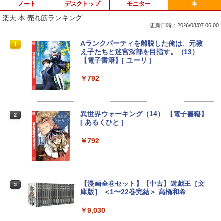
ノート
デスクトップ
モニター
本
楽天 本 売れ筋ランキング
更新日時：2026/08/07 06:00
価格重視訳あり ノートパソコン Office付
ポイント10倍 中古パソコン デスクトッ
Aランクパーティを離脱した俺は、元教
1
1
1
き 店長おまかせ 東芝 富士通 NEC DELL
プパソコン Windows 11【Office付】
え子たちと迷宮深部を目指す。（13）
HP等 Celeron 初めてパソコンを使う方
【Windows 11 Pro 64Bit搭載】DELL O
【電子書籍】[ ユーリ ]
や初心者向け メモリ4GB HDD320GBま
ptiplexシリーズ Core i5搭載/4G/新品SS
たはSSD128GB Windows11/10 OS選択
D 120GB/DVD-ROM/送料無料【オプショ
￥792
可 WiFi オフィス付き ノートPC 1ヶ月保
ン色々有】
証 中古パソコン 中古ノートパソコン【中
古】
￥24,800
異世界ウォーキング（14） 【電子書籍】
2
￥7,800
[ あるくひと ]
【エントリーでポイント100％還元のチ
￥792
2
ャンス】GMKtec ミニpc G3 Pro Intel C
【エントリーでポイント10倍】 【Dラン
ore i3 10110U 16GB DDR4 64GBまで増
2
ク 訳あり】中古 ノートパソコン Lenovo
設 512GB SSD M.2 2242 最大8TB Wind
ThinkPad X390 第8世代 Core i5 8265U
ows11 Pro mini pc 4.1GHz WIFI6 BT5.
メモリ8GB SSD 256GB PCIe Win11 Pro
2 小型PC VESA対応 ミニパソコン 2画面
【漫画全巻セット】【中古】遊戯王［文
3
13.3インチ フルHD WWAN LTE Webカ
高性能 みにpc nucbox 省エネ デスクト
庫版］ ＜1〜22巻完結＞ 高橋和希
メラ 指紋認証 顔認証 レノボ
ップPC
￥9,030
￥14,800
￥66,248