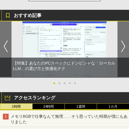
軽量 ブルートゥースHi-Fi 最大36時間再生 ぶ
￥250
るーとゅーす コードレス ENCノイズキャン
￥572
￥1,117
セリング 自動ペアリング Type-C充電 マイク
おすすめ記事
付き 防水 タッチ式音量調整 スポーツ/通勤/通
学/WEB会議(ホワイト)
BUGS LIFE
スーパーの裏でヤニ吸うふたり 9巻 (デジタル
￥1,964
版ビッグガンガンコミックス)
コカ・コーラ やかんの麦茶 from 爽健美茶 ラ
ベルレス 650mlPET×24本
￥250
￥810
Xiaomi シャオミ REDMI Buds 8 Lite ワイヤ
￥2,009
レスイヤホン Bluetooth 5.4 ノイズキャンセ
リング ANC 36時間再生
【特集】あなたのPCスペックにドンピシャな「ローカル
LLM」の選び方と快適化テク
￥2,980
●
●
●
●
●
アクセスランキング
1時間
24時間
1週間
1カ月
メモリ8GBで仕事なんて無理……そう思っていた時期が僕にもあ
りました