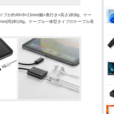
約49×9×13mm(幅×奥行き×高さ)/約8g、ケー
40mm(同)/約16g。ケーブル一体型タイプのケーブル長