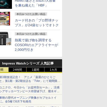
HBMの速さとSSDの大容量
搭載 ノートPC パソコ
コン
を兼ね備えた「HBF」
ン 最大SSD1TB
本日みつけたお買い得品
カード付きの「プロ野球チッ
プス」が24袋セットでオトク
5イン
音が聞け
【2026年最新改良版・
角川まんが学習シリー
モバイルモニター 14イ
信じていた仲間達にダ
【縦画面対応/スピーカ
VOCE SPECIAL 10月
【1,000
[新品]は
/27インチ
ずかん
高級金属製】【タッチ
ズ 日本の歴史 全16
ンチ タッチパネル
ンジョン奥地で殺され
ー内蔵】 Dell Pro 24
号増刊 2026年 10月号
イント最大3
名作えほん
100Hz
 [ 小学館
選択】モバイルモニタ
巻+別巻5冊定番セット
1920×1080FHD ポータ
かけたがギフト『無限
液晶モニター
[雑誌]
元！】モニ
ほんのおうち
本日みつけたお買い得品
ア 非光沢
ー 15.6インチ タッチパ
[ 山本 博文 ]
ブルモニター ポータブ
ガチャ』でレベル9999
E2425HSM 23.8型 フル
チ 液晶デ
巻) 全巻セ
￥14,580
￥23,760
￥15,950
￥792
￥16,398
￥980
￥16,979
￥26,400
熱風で揚げ物を調理する
 3年保
ネル ワイヤレス接続 電
ルディスプレイ 非光沢
の仲間達を手に入れて
HD IPS リフレッシュ
WQHD(256
COSORIのエアフライヤーが
イ パソコ
池内蔵 自立スタンド モ
IPS 100%sRGB 軽量
元パーティーメンバー
レート 100Hz VESA 対
144Hz V
Cモニタ
バイルモニター スタン
2,000円引き
薄型 マグネット保護カ
と世界に復讐＆『ざま
応 スピーカー HDMI
ーライト軽
ビジョン
ド ゲーミングモニター
バー付き USB Type-
ぁ！』します！【電子
DisplayPort VGA モニ
FreeSync 
晶モニター
1080PフルHD 高画質
C/Mini HDMI
書籍】
ター 液晶 液晶モニタ
サポート 
マ DT-
デュアルモニター サブ
PC/Mac/S-witch/XBox
ー 液晶ディスプレイ
ジュアルゲ
Impress Watchシリーズ 人気記事
モニター ポータブルモ
在宅勤務 リモートワー
デル 23.8インチ パソコ
応 129%s
時間
ニター 選べる9パータ
24時間
1週間
ク
1カ月
ンモニター ピボット
対応 KTC 
ン
新品
第3期放送記念！ アニメ「薬屋のひとりご
と」第1期・第2期全話を「TVer」にて期間限定
で順次無料配信開始
ユニクロ、今日から「お盆特別セール」。涼感
シアサッカーワンピース待望値下げ、撥水ギア
ショーツは1990円に
東映の歴代オープニング映像がカプセルトイ
に。全5種で8月下旬発売