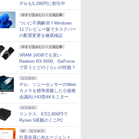
デルも5,280円に割引中
今すぐ読みたい！人気記事
ついに不満解消？Windows
11プレビュー版でタスクバー
の配置変更を徹底検証
今すぐ読みたい！人気記事
VRAM 16GBでも安い
Radeon RX 9000、GeForce
で言うとどのぐらいの性能？
ビジネス
デル、ソニーセンサーのWeb
カメラを標準搭載した小規模
会議向け43型4Kモニター
ビジネス
リンクス、6万2,800円で
Ryzen 5搭載のミニPC
AI
ビジネス
社員全員にAIエージェント、