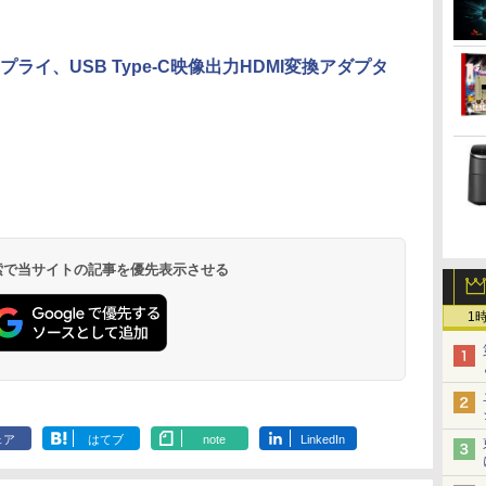
大SSD1TB 最大メモリ
NucBox みにpc 省エネ
ン Windows11
16GB
オフィス
プライ、USB Type-C映像出力HDMI変換アダプタ
選
ッ
【選べる2色 コスパ抜
現代ギリシア語辞典第3
Yoothi 互換品 液晶
実写映画『ブルーロッ
【期間限定10%OFFク
細胞の分子生物学 [ 中
モニター 21.
タッチペンで
5
ヤ
群】モバイルモニター
版 [ 川原拓雄 ]
14.0インチ NEC LAVIE
ク』公式PHOTO
ーポン 8/12 10時ま
村 桂子 ]
チ/23.8インチ
る！はじめて
ル）
15.6インチ フルHD
N14 Slim N1455/HA
BOOK （講談社
で】 ゲーミングモニタ
フルhd 高画質 
1000 英語つき
￥19,800
￥22,000
100%sRGB 非光沢IPS
N1455/HAL PC-
MOOK） [ 講談社 ]
ー 24.5インチ FHD
VA ノングレ
]
￥8,999
￥9,800
￥2,200
￥12,980
￥11,980
￥5,478
ー
パネル Type-C対応
N1455HAL 対応
240Hz 1ms Fast IPSパ
スピーカー内蔵
.
Anker Soundcore
見知らぬ糸
by Amazon 天然水
ONE PIECE モノクロ
【2026年アップグレ
On My Road
by Amazon 炭酸水
HUNTER×HUNTER
Xiaomi シャオミ
On My Road
コカ・コーラ やかんの
スーパーの裏でヤニ吸
EC
miniHDMI VESA対応
FullHD 1920x1080 IPS
ネル HDMI2.0×1
証 ディスプレ
Liberty 5 ミッドナイ
ラベルレス 2L×9本
版 115 (ジャンプコミ
ード版】AOKIMI ワ
(Stadium ver.)
ラベルレス 500ml
モノクロ版 39 (ジャ
REDMI Buds 8 Lite ワ
(Stadium ver.)
麦茶 from 爽健美茶 ラ
うふたり 9巻 (デジタル
ア
650g/889g 2色から選
LED LCD 液晶ディス
DP1.4×1 Adaptive
ンモニター P
￥250
トブラック
ックスDIGITAL)
イヤレスイヤホン
×24本 強炭酸水 ペッ
ンプコミックス
イヤレスイヤホン
ベルレス
版ビッグガンガンコミ
択可能 モニター サブデ
プレイ 修理交換用液晶
Sync対応 フリッカー
ー フルハイ
￥1,117
￥250
￥250
水
bluetooth イヤホン
トボトル 500ミリリ
DIGITAL)
Bluetooth 5.4 ノイズ
650mlPET×24本
ックス)
済
ィスプレイ テレワーク
パネル
フリー ブルーライトカ
21インチ 液
￥14,990
￥594
￥1,964
￥1,625
￥572
￥3,480
￥2,009
￥810
 検索で当サイトの記事を優先表示させる
V12 小型軽量 ブルー
ットル (Smart
キャンセリング ANC
在宅勤務 UPERFECT
ット モニター ディス
アイリスオーヤ
トゥースHi-Fi 最大
Basic)
36時間再生
プレイ MAXZEN
JF *
36時間再生 ぶるーと
MGM25IC04-F240
1
ゅーす コードレス
ENCノイズキャンセ
リング 自動ペアリン
グ Type-C充電 マイ
ク付き 防水 タッチ式
音量調整 スポーツ/通
勤/通学/WEB会議(ホ
ェア
はてブ
note
LinkedIn
ワイト)