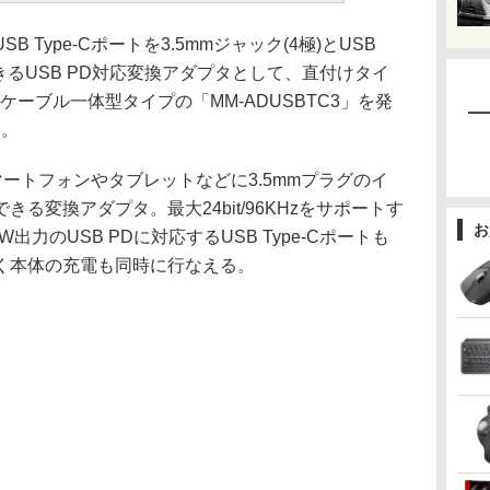
SB Type-Cポートを3.5mmジャック(4極)とUSB
換できるUSB PD対応変換アダプタとして、直付けタイ
びケーブル一体型タイプの「MM-ADUSBTC3」を発
円。
スマートフォンやタブレットなどに3.5mmプラグのイ
る変換アダプタ。最大24bit/96KHzをサポートす
お
出力のUSB PDに対応するUSB Type-Cポートも
く本体の充電も同時に行なえる。