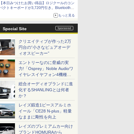
【本日みつけたお買い得品】ロジクールのコン
パクトキーボードが3,720円引き。Bluetoothで3
台接続対応
もっと見る
Special Site
クリエイティブが作った2万
円台の“小さなピュアオーデ
ィオスピーカー”
エントリーなのに脅威の実
力!「Osprey」Noble Audioワ
イヤレスイヤフォン4機種を
一気に聴く
総合オーディオブランドに進
化するSHANLINGとは何者
か？
レイズ鍛造1ピースアルミホ
イール「CE28 N-plus」軽量
なままに剛性を向上
レイズのプレミアムカー向け
ブランドHOMURAから