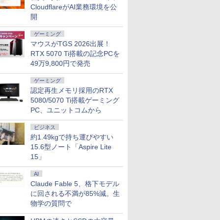
CloudflareがAI業務環境を公
開
ゲーミング
マウスがTGS 2026出展！
RTX 5070 Ti搭載の記念PCを
7
8
9
10
49万9,800円で発売
ゲーミング
認定再生メモリ採用のRTX
5080/5070 Ti搭載ゲーミング
PC、ユニットコムから
デスクトップパソコン Dell 27 オールインワン EC27250 パールホワイト AD79-FNHBC [AD
ーポン＆
NEC PC-TL103KAL
【マラソンP5倍/10%オ
【1500円OFFクーポ
【全商品10
ビジネス
古 パソコ
LAVIE Tab Lite 10.1型
フクーポン】中古ノー
ン】【WEBカメラ内蔵
倍】HP Pro
約1.49kgで持ち運びやすい
トパソコン
Androidタブレット
トパソコン 東芝
+無線LAN内蔵】ノー
G7 ノート
15.6型ノート「Aspire Lite
テンキー
4GB/64GB/WiFi/ポー
dynabook G83 第11世
トパソコン 中古 パソ
10世代 Cor
￥33,647
￥33,900
￥46,800
￥28,400
 在宅ワー
ラブルー
代 Core i5 メモリ16GB
コン 12.1インチ
Windows1
15」
実 日本人
PCTL103KAL
SSD256GB 13.3インチ
SSD256GB メモリ
対応 15型
ows11
フルHD Windows11
16GB Core i5-1145G7
メラ メモリ
AI
aPro
Pro カメラ Bluetooth
第11世代 Microsoft
16GB SSD
Claude Fable 5、格下モデル
i5 8GB
Wi-Fi 送料無料 保証付
Office付き
512GB WP
に回される不満が85%減。生
中古パソコ
き
Windows11
き USB Ty
物学の質問で
7
7
8
8
9
9
10
10
ソコン
Panasonic Let's Note
指紋認証 
SV-1 Microsoft Office
古PC 中