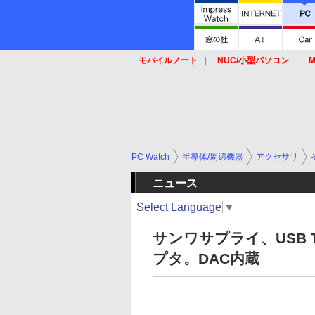
モバイルノート
NUC/小型パソコン
M
SSD
キーボード
マウス
PC Watch
半導体/周辺機器
アクセサリ
ニュース
Select Language
▼
サンワサプライ、USB T
プタ。DAC内蔵