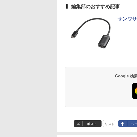
 ノートPC パソコ
コン
Microsoftoffice2024
編集部のおすすめ記事
最大SSD1TB
可 送料無料 WIFI
サンワサ
画面対応/スピーカ
E SPECIAL 10月
【1,000円クーポン＋ポ
[新品]はじめての世界
【中古良品】【安心保
YOGAポーズの教科書
アースドリームス 厳
ザ・ファブル 全巻セ
】 Dell Pro 24
刊 2026年 10月号
イント最大31.5%還
名作えほん きいろいえ
証】Princeton 21.5型
[ 綿本彰 ]
おまかせモニター 21.
ト(1-22巻セット) （
モニター
誌]
元！】モニター 27イン
ほんのおうち(41～80
ワイドカラー液晶ディ
型〜27型ワイド
ンマガKCスペシャ
￥2,090
25HSM 23.8型 フル
チ 液晶ディスプレイ
巻) 全巻セット
スプレイ PTFWDE-
【HDMI対応 / FULL
[ 南勝久 ]
,398
0
￥16,979
￥26,400
￥4,050
￥6,470
￥19,118
 IPS リフレッシュ
WQHD(2560×1440)
22W / PTFBDE-22W ブ
HD解像度】 大手メ
Anker Soundcore
BRUCE WAYNE feat.
【Amazon.co.jp限
薬屋のひとりごと 17
Anker Soundcore
BRUCE WAYNE feat
by Amazon 天然水
異世界居酒屋「の
 100Hz VESA 対
144Hz VAパネル ブル
ラック/ ホワイト色 ス
カー液晶 (Dell/HP/N
P40i オフホワイト
Flo Milli, ATL Jacob
定】 い・ろ・は・す
巻 (デジタル版ビッグ
P31i ブラック
Flo Milli, ATL Jacob
ラベルレス 500ml
ぶ」(22) (角川コミッ
スピーカー HDMI
ーライト軽減
ピーカー搭載 プリンス
等) テレワーク デュ
[Explicit]
2L PET ラベルレス
ガンガンコミックス)
[Explicit]
×24本 富士山の天然
クス・エース)
playPort VGA モニ
FreeSync & G-Sync
トン
ルモニター Switch
￥7,990
￥5,990
×8本
水 バナジウム含有 
 液晶 液晶モニタ
サポート オフィス＆カ
PS4 PS5対応 【整備
￥250
￥1,112
￥770
￥250
￥1,380
￥832
Google
ミネラルウォーター
液晶ディスプレイ
ジュアルゲーミング対
み中古品】
ペットボトル 静岡県
 23.8インチ パソコ
応 129%sRGB 高色域
産 500ミリリットル
ニター ピボット
対応 KTC H27T27S
(Smart Basic)
ポスト
リスト
シ