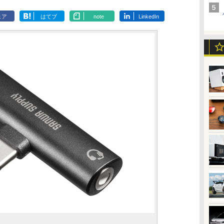
ェア
はてブ
note
LinkedIn