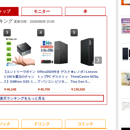
トップ
モニター
本
キング
更新日時：2026/08/09 15:00
6
3
3
4
4
5
5
6
DELL 高性能
ン
【1500円OFFクーポ
【エントリーでポイン
【★最大100%ポイン
Office2024付き デスク
ノートパソコン 新品
★レノボ / Lenovo
【週末限定ク
【RNH】
ン】【DVDドライブ&
ト100％還元のチャン
ト】【新生活応援・
トップPC デスクトッ
14インチ Office搭載
ThinkCentre M70q
P5倍！】 中
クト
テンキー】ノートパソ
ス】GMKtec G5S ミニ
2026】【Office 2019
プ パソコン ビジネス
Windows11 Pro 日本
Tiny Gen 5
ン 中古 ノー
￥209,800
9世
コン 中古パソコン 15.6
pc 【Intel N5095
H&B】【カメラ×FHD】
第14世代 corei7 第12
語キーボード メモリ
12TES7DK00
Office付き 
￥21,800
￥46,248
￥25,800
￥45,700
￥29,800
￥139,500
￥34,999
インチ SSD256GB メ
DDR5 8GB 128GB
富士通 LIFEBOOK
世代 corei3 corei5
12GB SSD 128GB
(Windows 11 Pro/イン
DVD 初心者
モリ8GB Core i3-
SSD】mini pc
U939/第8世代 Core i5/
Windows11 SSD
256GB 512GB 1TB
テル Core i5 14500T/
ク サポート充
楽天ランキングをもっと見る
8130U 第8世代
Windows11 Pro 超軽
メモリ:8GB/M.2
128GB～2TB メモリ
Webカメラ WiFi
メモ
サポート Wind
ル
Microsoft Office付き
量 4コア/4スレッド
SSD:256GB/512GB/1TB/Wi-
8GB～32GB 2年保証
Bluetooth 選べるカラ
リ:16GB/SSD:256GB)
Pro NEC Vers
Windows11 東芝
2.9GHz ミニパソコン
fi/Bluetooth/13.3
安い 激安 オフィス業
ー 14型 薄型 軽量
【デスクトップパソコ
VKM16 Core 
dynabook B65 ノート
M.2 2242 SATA WIFI6
型/HDMI/USB-
務 事務作業 デスクワ
ン】【送料無料】
15.6インチ 
3
3
4
4
5
5
6
6
パソコン 中古 PC パソ
Bluetooth5.2 4K 2画面
C/USB3.1/パソコン 中
ーク 動画視聴 おしゃ
ン ノートパ
ジック
ドリンク
コミック
コン 中古ノートPC 最
出力 デスクトップPC
古PC 中古ノートパソコ
れ 本体のみ