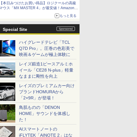
【本日みつけたお買い得品】ロジクールの高級
マウス「MX MASTER 4」が最安値！Amazonで
3千円弱の割引
もっと見る
Special Site
ハイグレードテレビ「TCL
Q7D Pro」。圧巻の色彩美で
映画＆ゲームが極上体験に
レイズ鍛造1ピースアルミホ
イール「CE28 N-plus」軽量
なままに剛性を向上
レイズのプレミアムカー向け
ブランドHOMURAから
「2×9R」が登場！
鳥肌ものの「DENON
HOME」サウンドを体感し
た！
AIスマートノートの
iFLYTEK「AINOTE 2」はな