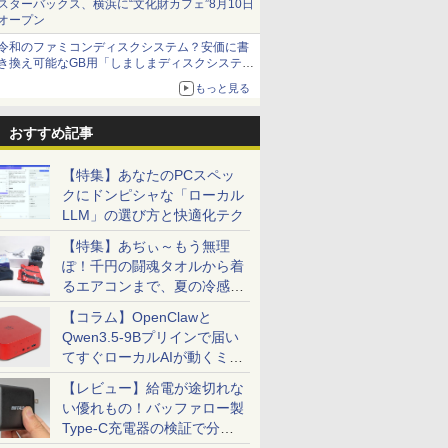
スターバックス、横浜に“文化財カフェ”8月10日
オープン
令和のファミコンディスクシステム？安価に書
き換え可能なGB用「しましまディスクシステ
ム」
もっと見る
おすすめ記事
【特集】あなたのPCスペッ
クにドンピシャな「ローカル
LLM」の選び方と快適化テク
【特集】あぢぃ～もう無理
ぽ！千円の闘魂タオルから着
るエアコンまで、夏の冷感グ
ッズ一挙紹介
【コラム】OpenClawと
Qwen3.5-9Bプリインで届い
てすぐローカルAIが動くミニ
PC「SER9 Pro」
【レビュー】給電が途切れな
い優れもの！バッファロー製
Type-C充電器の検証で分か