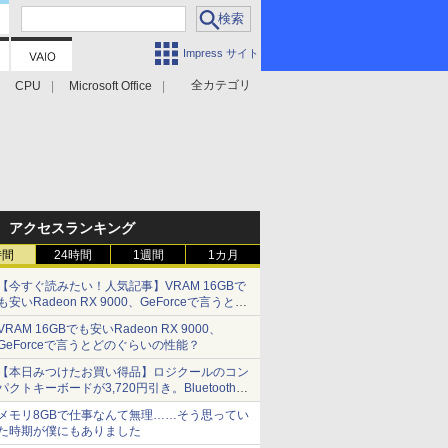
Impress サイト
全カテゴリ
CPU
Microsoft Office
アクセスランキング
時間
24時間
1週間
1カ月
【今すぐ読みたい！人気記事】VRAM 16GBで
も安いRadeon RX 9000、GeForceで言うとど
のぐらいの性能？ - PC Watch
VRAM 16GBでも安いRadeon RX 9000、
GeForceで言うとどのぐらいの性能？
【本日みつけたお買い得品】ロジクールのコン
パクトキーボードが3,720円引き。Bluetoothで3
台接続対応
メモリ8GBで仕事なんて無理……そう思ってい
た時期が僕にもありました