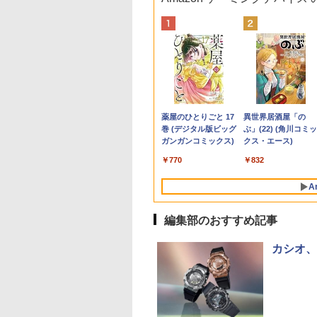
0倍★8/11 01:59まで】【3年保証】ゲー
1,000円OFF｜新
ANNEXT 24.5イン
かわ なんか小さ
レビュー投稿 5年保証
公式ショップ
あなたの部屋は、あな
【ノートPC用】【あん
ポイント10倍 中古パソ
アースドリームス 厳選
はだしのゲン（全7巻セ
おまかせ 中古ノート
【お買い物マラソン
【中古】ギリシャ語
【中古】【箱付】
ターセット G TUNE DG-A5G5A（G
応援 豪華特典付き
TNパネル搭載
かわいいやつ
｜MS Office 2024
amadana 23.8インチ
た自身です。 [ 舛田光
しん3ヶ月に延長保
コン デスクトップ
おまかせモニター 21.5
ット） （中公文庫コミ
ソコン Windows11 A
定価格】モニター 21.
典/大学書林/古川晴
APPLE Mac mini
3.3W/FHD(1920x1080)
ルデバイスセット） デスクトップ 新品
新OS対応 第8世代
0Hz対応 フル
）なんか書けて遊
H&B 搭載｜中古 ノー
モニター ディスプレイ
洋 ]
証】通常付属している
Windows10【Windows
型〜27型ワイド
ック版） [ 中沢啓治 ]
サイズ 15型以上 メー
インチ 100Hz FHD 
（単行本）
A1347 (Late 2014)
TX 3050 16GB メモリ 500GB SSD Office
大180日保証｜
1920x1080)解像度
レターブック付き
トパソコン
23.8-Inch IPS Full HD
30日の保証期間が3ヶ
10 Pro 64Bit搭載】富士
【HDMI対応 / FULL
カー 富士通 NEC 等
パネル スピーカー搭
macOS Monterey
,800
,980
530
￥19,800
￥22,000
￥1,650
￥1,000
￥9,980
￥6,470
￥5,852
￥7,980
￥9,930
￥25,249
￥24,200
属 ディスプレイ キーボード ヘッドセット
re i3 第8世代｜中古
ミングモニター
版 （プレミアム
Windows11 Office付
Display：DS10『イン
月に延長されます。
通 ESPRIMO D583シリ
HD解像度】 大手メー
CPU Intel Cel 第6世
ブルーライト軽減 ノ
12.7.6 / i7(3GHz) / 
Anker Soundcore
BRUCE WAYNE feat.
by Amazon 天然水
薬屋のひとりごと 17
Anker Soundcore
BRUCE WAYNE feat
【Amazon.co.jp限
異世界居酒屋「の
トパソコン
245GT180FHDR
 [ ナガノ ]
｜スペック Core i5 第7
テリアと調和する、新
【単品購入・併用不可
ーズ等 Celeron G1840
カー液晶 (Dell/HP/NEC
メモリ4GB
グレアタイプ 壁掛け
モリ:16GB /
P40i オフホワイト
Flo Milli, ATL Jacob
ラベルレス 500ml
巻 (デジタル版ビッグ
P31i ブラック
Flo Milli, ATL Jacob
定】 い・ろ・は・す
ぶ」(22) (角川コミッ
dows11 office付き
I DP HDR400相当
世代 メモリ 8GB 大容
しいディスプレイのか
※レビューキャンペー
2.8G/4G/250GB/DVD-
等) テレワーク デュア
SSD128GB 無線LAN
応 省スペース 角度
HDD:1.12TB 】 【 
[Explicit]
×24本 富士山の天然
ガンガンコミックス)
[Explicit]
2L PET ラベルレス
クス・エース)
古ノートパソコン
B:100%
量 HDD 500GB テンキ
たち。』見せるモニタ
ンは除く / ノートパソ
ROM
ルモニター Switch
WPS office2搭載
高視野角 178°
古 ビジネスホン パ
￥7,990
￥5,990
水 バナジウム含有 水
×8本
.6 テンキー付き｜ノ
s(MPRT) PCモニタ
ー DVDドライブ搭載
ー【ドット抜け保証1
コン専用】
PS4 PS5対応 【整備済
HDMI対応 送料無料 
Adaptive-Sync対応
コン 業務用 電話機 
￥250
￥1,380
￥770
￥250
￥1,112
￥832
ミネラルウォーター
パソコン
液晶モニター パソ
CD DVD 再生可｜中古
年付】
み中古品】
あり品
MAXZEN
体】
ペットボトル 静岡県
rosoft Office付き
モニター ジャパン
パソコン 中古ノートパ
MJM22CH03-F100
A
産 500ミリリットル
ートパソコン
スト
ソコン 中古PC オフィ
2608mr
(Smart Basic)
dows11 第8世代
ス搭載
編集部のおすすめ記事
カシオ、