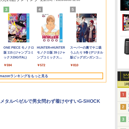
パ
限
辞
【期間限定破格金
HP ProDesk 400 G6
液晶モニター PCディ
ちいかわ なんか小さ
中古ノートパソコン
【楽天1位！保護レザ
小学館の図鑑NEO／
【期間限定P15倍+最大
【★最大100%ポイン
HP P224 LED液晶モニ
からだの厚みを薄くす
新品 VETESA 一体型
「新入荷」｜
【本日限定15％
【楽天1位常連
小学館 学習
4
5
風
額！】新生活 新古品
DM 【Core i5 10500T/
スプレイ 23.8 24インチ
くてかわいいやつ（4）
Core i3/i5選択可
ーケース付き】【タッ
1〜10巻セット
10%OFFクーポン】
ト】【大特価!訳あり!】
ター 21.5インチワイド
る [ 土屋元明 ]
デスクトップパソコン
WEBカメラ/
Ryzen 7 PR
冠獲得】黒/白
ーズ 小学館
VA
 【
Win11搭載 パソコンノ
メモリ
144Hz 1ms IPS フル
なんか小さくてために
Windows11 Pro WPS
チ選択】 モバイルモニ
【3年保証】HP
【タッチパネル×Webカ
薄型 液晶ディスプレイ
24型フルHD液晶
チ/テンキー内
Windows11P
21.5 / 23.8 / 
が 世界の歴史
￥25,300
￥1,540
載
ートパソコンoffice付
16GB(DDR4)/SSD256GB(M.2
HD ノングレア 非光沢
なる豆本付き特装版
Office 2024付き メモ
ター 15.6インチ ノング
PRODESK 400 G5 DM
メラ】Panasonic Let's
1920×1080 （フル
Windows11 Office付
トパソコン 中
ネ 小型パソコン
240Hz/200Hz
全22巻セット
￥9,980
￥32,980
￥9,999
￥2,420
￥11,900
￥9,999
￥37,400
￥11,999
￥5,600
￥59,800
￥17,800
￥84,800
￥11,999
￥26,620
代
ン
メ
き 初心者向けノート
NVMe)/Win11Pro-
ブルーライトカット
（プレミアムKC） [ ナ
リ8GB SSD1TB 15.6型
レア 非光沢 1080Pフル
[新品SSD] SSD256GB
note CF-XZ6/第7世代
HD）白色LEDバックラ
き 第3世代 Core i7 メ
LENOVO Thi
minipc offi
/180Hz/165Hz
.
Anker Soundcore
On My Road
by Amazon 天然水
ONE PIECE モノクロ
【2026年アップグレ
On My Road
by Amazon 炭酸水
HUNTER×HUNTER
Xiaomi シャオミ
BUGS LIFE
コカ・コーラ やかんの
スーパーの裏でヤニ吸
対
PC 初期設定済 15.6型
64bit】【中古/送料無
HDMI VGA スピーカー
ガノ ]
テンキー ビジネス 在
HD コスパ 高画質 デュ
メモリ8GB Core i5
Core i5/メモ
イト IPSパネル 非光沢
モリ16GB SSD512GB
L570 第7世代 C
ゲーミングモ
Liberty 5 ミッドナイ
(Stadium ver.)
ラベルレス 2L×9本
版 115 (ジャンプコミ
ード版】AOKIMI ワ
(Stadium ver.)
ラベルレス 500ml
モノクロ版 39 (ジャ
REDMI Buds 8 Lite ワ
麦茶 from 爽健美茶 ラ
うふたり 9巻 (デジタル
調整
中
インテル高速CPU ラン
料】※沖縄・離島を除
内蔵 ヘッドホン端子
宅勤務 学生向け 福袋
アルモニター サブモニ
Windows 11 Pro 中古
リ:8GB/SSD:128GB/12
ノングレア ディスプレ
USB3.0 初期設定済み
メモリ最大16
1ms応答 pc
￥250
トブラック
ックスDIGITAL)
イヤレスイヤホン
×24本 強炭酸水 ペッ
ンプコミックス
イヤレスイヤホン
ベルレス
版ビッグガンガンコミ
ソ
ダムで発送 メモリ4GB
く
VESA対応 テレワーク
2026
ター ポータブルモニタ
アウトレット 返品 送
型液
イポート HDMI VGA
キーボード・マウス付
SSD1TB 超大
パソコン モニ
￥250
￥1,117
￥250
bluetooth イヤホン
トボトル 500ミリリ
DIGITAL)
Bluetooth 5.4 ノイズ
650mlPET×24本
ックス)
訳
本
～ 高速SSD1TB 最大
在宅勤務 法人向け オフ
ー ゲーミングモニター
料無料 中古デスクトッ
晶/Wifi/Bluetooth/Office/USB-
PS4 switch 対応 スイ
属
インチ大画面
沢 スピーカ
￥14,990
￥594
￥1,964
￥1,625
￥572
￥3,480
￥2,009
￥810
V12 小型軽量 ブルー
ットル (Smart
キャンセリング ANC
フルHD Webカメラ
ィス TERRA 2441W
リモートワーク IPS
プパソコン 中古パソコ
C/HDMI/中古パソコン
ッチ VESA準拠【中
コン Office
HDR/Freesyn
トゥースHi-Fi 最大
Basic)
36時間再生
zoom 軽量薄型 無線
Tpye-C/mini HDMI pc
ン デスクトップパソコ
ノートパソコン モバイ
古】
5GWIFI、Blu
cocopar HG-
mazonランキングをもっと見る
36時間再生 ぶるーと
型番更新で在庫処分
ミニPC iPhone対応
ン デスクトップ PC ミ
ルパソコン Windows11
windows1
ゅーす コードレス
1
ニPC OFFICE付き
Windows10
中古ノートパ
ENCノイズキャンセ
古 美品
リング 自動ペアリン
グ Type-C充電 マイ
メタルベゼルで男女問わず着けやすいG-SHOCK
ク付き 防水 タッチ式
音量調整 スポーツ/通
勤/通学/WEB会議(ホ
ワイト)