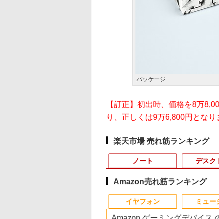
パッケージ
【訂正】初出時、価格を8万8,
り、正しくは9万6,800円とな
楽天市場 売れ筋ランキング
ノート
デスク
Amazon売れ筋ランキング
10
10
10
1
1
1
1
2
2
2
2
イヤフォン
ミュー
Amazon ゲーミングデバイス