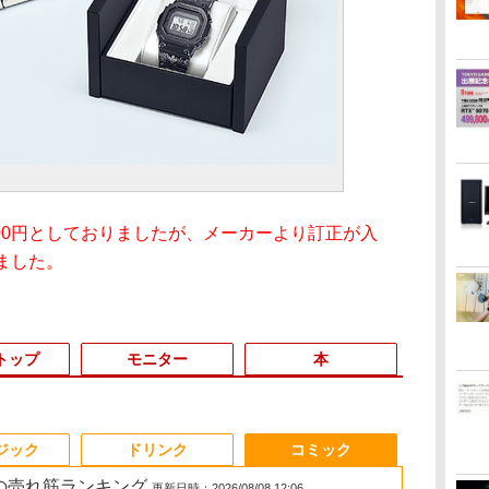
000円としておりましたが、メーカーより訂正が入
りました。
トップ
モニター
本
3
3
3
3
4
4
4
4
5
5
5
5
6
6
6
6
ジック
ドリンク
コミック
 の売れ筋ランキング
更新日時：2026/08/08 12:06