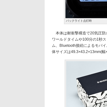
バックライト点灯時
本体は耐衝撃構造で20気圧防
ワールドタイムや100分の1秒
ム、Bluetooth接続による
体サイズは49.3×43.2×13mm