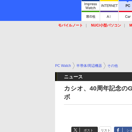
モバイルノート
NUC/小型パソコン
M
SSD
キーボード
マウス
PC Watch
半導体/周辺機器
その他
ニュース
カシオ、40周年記念の
ボ
ポスト
リスト
シ