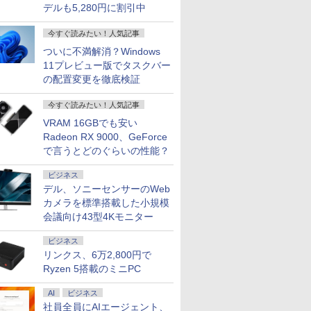
デルも5,280円に割引中
今すぐ読みたい！人気記事
ついに不満解消？Windows
11プレビュー版でタスクバー
の配置変更を徹底検証
今すぐ読みたい！人気記事
VRAM 16GBでも安い
Radeon RX 9000、GeForce
で言うとどのぐらいの性能？
ビジネス
デル、ソニーセンサーのWeb
カメラを標準搭載した小規模
会議向け43型4Kモニター
ビジネス
リンクス、6万2,800円で
Ryzen 5搭載のミニPC
AI
ビジネス
社員全員にAIエージェント、