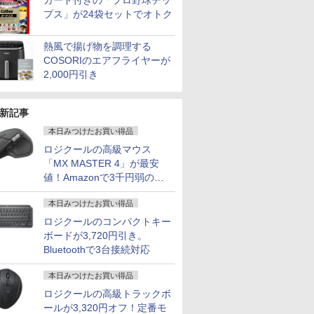
カード付きの「プロ野球チッ
プス」が24袋セットでオトク
熱風で揚げ物を調理する
COSORIのエアフライヤーが
2,000円引き
新記事
本日みつけたお買い得品
ロジクールの高級マウス
「MX MASTER 4」が最安
値！Amazonで3千円弱の割
引
本日みつけたお買い得品
ロジクールのコンパクトキー
ボードが3,720円引き。
Bluetoothで3台接続対応
本日みつけたお買い得品
ロジクールの高級トラックボ
ールが3,320円オフ！定番モ