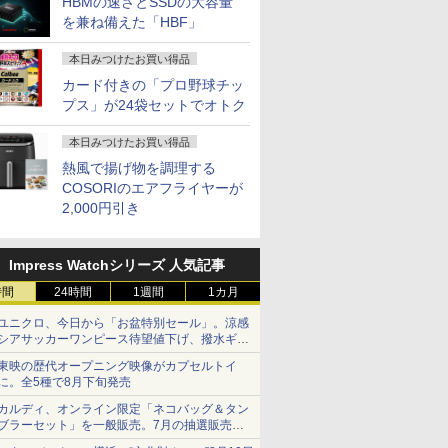
HBMの速さとSSDの大容量
を兼ね備えた「HBF」
本日みつけたお買い得品
カード付きの「プロ野球チッ
充実機能
OFF】OEM Key保証 ミニPC【AMD
・超800
まんがシリ
MS限定クーポンあり!
【期間限定10%OFFク
角川まんが学習シリー
dynabook dynabook
AOC ゲーミングディ
100日後に英語がもの
【エントリーでP10倍★8/11 01:59まで】【
超得1,000円OFF｜新
JAPANNEXT 24.5イン
ちいかわ なんか小さ
レビュー投
公式ショッ
あなたの部
プス」が24袋セットでオトク
DVDマル
O 7735HS 24GB+1TB】最大4.75GHz ミニPC
 モニター
版学習まん
高性能 第10世代
ーポン 8/12 10時まで】
ズ 世界の歴史 3大特
G83/FP Core i5 10210U
スプレイ 27G411 ［27
になる1日10分 ネイ
ミングPC スターターセット G TUNE DG-A5
生活応援 豪華特典付き
チ TNパネル搭載
くてかわいいやつ
｜MS Offic
amadana
た自身です。
蔵 ノー
ro 3画面出力 2.5GbpsLAN WiFi6 HDMI 省エ
24.5 / 27型
 新装版
Celeron CPUにアップ
ゲーミングモニター 27
典つき全20巻+別巻2冊
1.6GHz/8GB/256GB(SSD)/13.3W/FHD(1920x1080)
型 /フル
ティブ英語書き写し [
TUNEオリジナルデバイスセット） デスクトッ
｜最新OS対応 第8世代
180Hz対応 フル
（5）なんか書けて遊
H&B 搭載
モニター 
洋 ]
古
 オフィス ゲーミングpc Ryzen みにpc
グレード中! 中古ノー
インチ FHD 240Hz
セット [ 羽田 正 ]
タッチパネ
HD(1920×1080) /ワイ
ブレット・リンゼイ ]
Ryzen5 4500 RTX 3050 16GB メモリ 500GB S
｜最大180日保証｜
HD(1920x1080)解像度
べるレターブック付き
トパソコン
23.8-Inch 
本日みつけたお買い得品
￥19,800
￥13,980
￥27,280
￥18,600
￥17,800
￥1,980
￥289,800
￥19,800
￥16,980
￥2,530
￥19,800
￥22,000
￥1,650
nkPad
ce 静音 LPDDR5 5500MT/s
/100Hz
トパソコン
1ms Fast IPSパネル
ル/Win11【中古】
ド］
付き 周辺機器付属 ディスプレイ キーボード 
Core i3 第8世代｜中古
ゲーミングモニター
特装版 （プレミアム
Windows1
Display
熱風で揚げ物を調理する
ore i5
ニター
Windows11 SSD換装
HDMI2.0×1 DP1.4×1
【20260512】
ノートパソコン
JN-245GT180FHDR
KC） [ ナガノ ]
｜スペック C
テリアと調
COSORIのエアフライヤーが
GB 新品
モニター
対応 中古パソコン ノ
Adaptive Sync対応 フ
Windows11 office付き
HDMI DP HDR400相当
世代 メモリ
しいディス
2,000円引き
容量 15.6
ター 非光
ート Windows11 おま
リッカーフリー ブルー
｜中古ノートパソコン
sRGB:100%
量 HDD 5
たち。』見
 中古パソ
ー内蔵
かせパソコン 無線LAN
ライトカット モニター
15.6 テンキー付き｜ノ
1ms(MPRT) PCモニタ
ー DVD
ー【ドット
付き
c/VESA
DVDドライブ Office付
ディスプレイ MAXZEN
ートパソコン
ー 液晶モニター パソ
CD DVD
年付】
etooth
238
き ノートパソコン 中
MGM27IC04-F240
Microsoft Office付き
コンモニター ジャパン
パソコン 
Impress Watchシリーズ 人気記事
1送料無料
古 パソコン ノートPC
｜ノートパソコン
ネクスト
ソコン 中古
時間
24時間
1週間
1カ月
ソコン 中
Windows11 第8世代
ス搭載
ユニクロ、今日から「お盆特別セール」。涼感
シアサッカーワンピース待望値下げ、撥水ギア
ショーツは1990円に
東映の歴代オープニング映像がカプセルトイ
に。全5種で8月下旬発売
カルディ、オンライン限定「ネコバッグ＆タン
ブラーセット」を一般販売。7月の抽選販売の
当選無効分