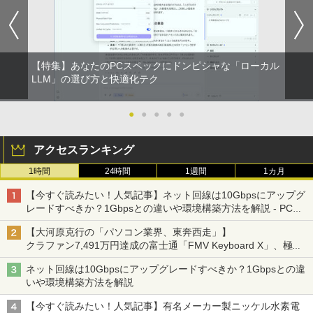
【特集】あなたのPCスペックにドンピシャな「ローカル
LLM」の選び方と快適化テク
●
●
●
●
●
アクセスランキング
1時間
24時間
1週間
1カ月
【今すぐ読みたい！人気記事】ネット回線は10Gbpsにアップグ
レードすべきか？1Gbpsとの違いや環境構築方法を解説 - PC
Watch
【大河原克行の「パソコン業界、東奔西走」】
クラファン7,491万円達成の富士通「FMV Keyboard X」、極限
の静音化を追求
ネット回線は10Gbpsにアップグレードすべきか？1Gbpsとの違
いや環境構築方法を解説
【今すぐ読みたい！人気記事】有名メーカー製ニッケル水素電