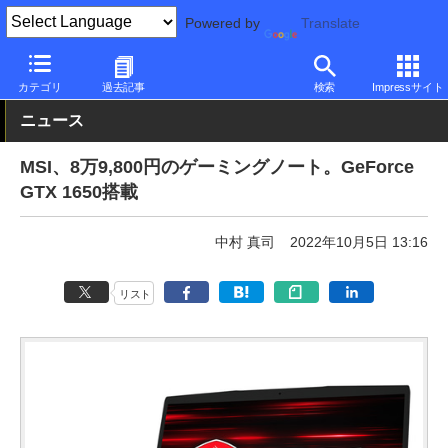
Powered by
Translate
PC Watch
パソコン/タブレット/スマートフォン
ゲーミングノー
カテゴリ
過去記事
検索
Impressサイト
ニュース
MSI、8万9,800円のゲーミングノート。GeForce
GTX 1650搭載
中村 真司
2022年10月5日 13:16
リスト